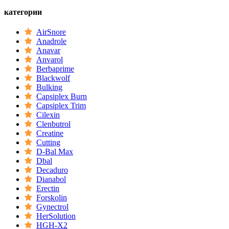
категории
AirSnore
Anadrole
Anavar
Anvarol
Berbaprime
Blackwolf
Bulking
Capsiplex Burn
Capsiplex Trim
Cilexin
Clenbutrol
Creatine
Cutting
D-Bal Max
Dbal
Decaduro
Dianabol
Erectin
Forskolin
Gynectrol
HerSolution
HGH-X2