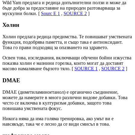
Wild Yam предлага и редица допълнителни ползи и може да
бъде добра за предоставяне на природен разтоварваща за
мускулни болки. [
Sourc
Е 1
,
SOURCE 2
]
Холин
Холин предлага редица предимства. Те повишават умствената
функция, подобрява паметта, и също така е антиоксидант.
Това го прави подходящ за опазването на здравето.
Освен това, изследвания, включващи обучени бойни изкуства
показва холин е мазнини горелка, които могат да доставят
масово намаляване бързото тяло. [
SOURCE 1
,
SOURCE 2
]
DMAE
DMAE (диметиламиноетанол) е органично съединение,
можете да намерите в много различни видове добавки. Това
често се включва в културизъм добавки, защото това
повишава умствената фокус.
Никога няма да има голяма тренировка, ако умът ви е
навсякъде, така че е лесно да се види смисъл в това.