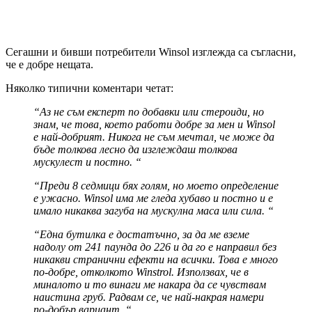
Сегашни и бивши потребители Winsol изглежда са съгласни,
че е добре нещата.
Няколко типични коментари четат:
“Аз не съм експерт по добавки или стероиди, но
знам, че това, което работи добре за мен и Winsol
е най-добрият. Никога не съм мечтал, че може да
бъде толкова лесно да изглеждаш толкова
мускулест и постно. “
“Преди 8 седмици бях голям, но моето определение
е ужасно. Winsol има ме гледа хубаво и постно и е
имало никаква загуба на мускулна маса или сила. “
“Една бутилка е достатъчно, за да ме вземе
надолу от 241 паунда до 226 и да го е направил без
никакви странични ефекти на всички. Това е много
по-добре, отколкото Winstrol. Използвах, че в
миналото и то винаги ме накара да се чувствам
наистина груб. Радвам се, че най-накрая намери
по-добър вариант. “