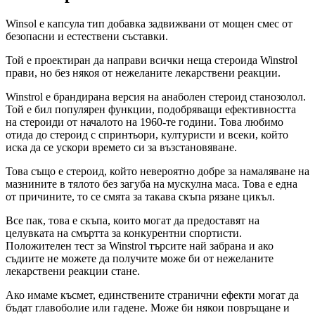
Winsol е капсула тип добавка задвижвани от мощен смес от
безопасни и естествени съставки.
Той е проектиран да направи всички неща стероида Winstrol
прави, но без някоя от нежеланите лекарствени реакции.
Winstrol е брандирана версия на анаболен стероид станозолол.
Той е бил популярен функции, подобряващи ефективността
на стероиди от началото на 1960-те години. Това любимо
отида до стероид с спринтьори, културисти и всеки, който
иска да се ускори времето си за възстановяване.
Това също е стероид, който невероятно добре за намаляване на
мазнините в тялото без загуба на мускулна маса. Това е една
от причините, то се смята за такава скъпа рязане цикъл.
Все пак, това е скъпа, които могат да предоставят на
целувката на смъртта за конкурентни спортисти.
Положителен тест за Winstrol търсите най забрана и ако
съдиите не можете да получите може би от нежеланите
лекарствени реакции стане.
Ако имаме късмет, единствените странични ефекти могат да
бъдат главоболие или гадене. Може би някои повръщане и