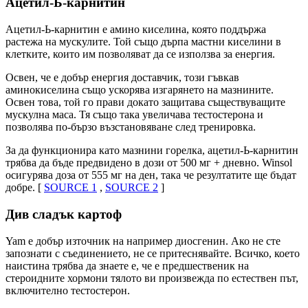
Ацетил-Ь-карнитин
Ацетил-Ь-карнитин е амино киселина, която поддържа
растежа на мускулите. Той също дърпа мастни киселини в
клетките, които им позволяват да се използва за енергия.
Освен, че е добър енергия доставчик, този гъвкав
аминокиселина също ускорява изгарянето на мазнините.
Освен това, той го прави докато защитава съществуващите
мускулна маса. Тя също така увеличава тестостерона и
позволява по-бързо възстановяване след тренировка.
За да функционира като мазнини горелка, ацетил-Ь-карнитин
трябва да бъде предвидено в дози от 500 мг + дневно. Winsol
осигурява доза от 555 мг на ден, така че резултатите ще бъдат
добре. [
SOURCE 1
,
SOURCE 2
]
Див сладък картоф
Yam е добър източник на например диосгенин. Ако не сте
запознати с съединението, не се притеснявайте. Всичко, което
наистина трябва да знаете е, че е предшественик на
стероидните хормони тялото ви произвежда по естествен път,
включително тестостерон.