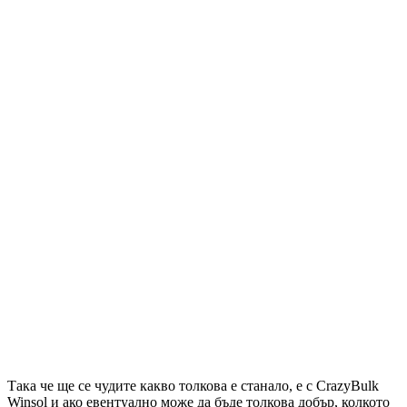
Така че ще се чудите какво толкова е станало, е с CrazyBulk
Winsol и ако евентуално може да бъде толкова добър, колкото