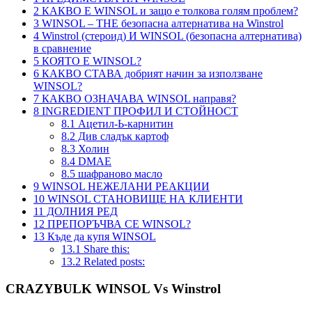
2
КАКВО Е WINSOL и защо е толкова голям проблем?
3
WINSOL – THE безопасна алтернатива на Winstrol
4
Winstrol (стероид) И WINSOL (безопасна алтернатива)
в сравнение
5
КОЯТО Е WINSOL?
6
КАКВО СТАВА добрият начин за използване
WINSOL?
7
КАКВО ОЗНАЧАВА WINSOL направя?
8
INGREDIENT ПРОФИЛ И СТОЙНОСТ
8.1
Ацетил-Ь-карнитин
8.2
Див сладък картоф
8.3
Холин
8.4
DMAE
8.5
шафраново масло
9
WINSOL НЕЖЕЛАНИ РЕАКЦИИ
10
WINSOL СТАНОВИЩЕ НА КЛИЕНТИ
11
ДОЛНИЯ РЕД
12
ПРЕПОРЪЧВА СЕ WINSOL?
13
Къде да купя WINSOL
13.1
Share this:
13.2
Related posts:
CRAZYBULK WINSOL Vs Winstrol