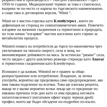
1950-те години. Медицинският термин за това е станозолол,
въпреки че по-често се нарича по търговското наименование,
а също така и договорени версия, ‘Winni “.
Winni не е мастно-горелка като
Кленбутерол
, които по
дефиниция не стероид но симпатомиметичен амин. Повечето
изгаряне на мазнини съединения са термогенни в природата,
по този начин “изгаряне” мастни киселини като гориво за
метаболитни процеси.
Winstrol помага на потребителя да търси по-икономична чрез
увеличаване на тяхната скорост, сила и мощ, но
минимизиране добавянето на маса. За истински “рязане” сила,
често заедно с други циклично режещи стероиди като
Anavar
и термогенни съединения като Кленбутерол.
Излишно е да казвам, Winstrol не е правен за общо
разпространение или потребление. Владение, за лична
употреба, вероятно ще предизвика само предупреждение, ако
има такова поделение на всички. Това ще изисква рецепта,
макар че е малко вероятно всеки лекар ще го предпише по
някаква причина тези дни като се има предвид неговата
хепатотоксичност (негативен ефект върху черния дроб)
профил, които ще бъдат обсъдени по-подробно по-късно.