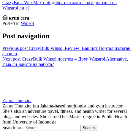
CrazyBulk Win-Max най-добрата законна алтернатива на
Winstrol ли е?
купи сега
»
Posted in
Winsol
Post navigation
Previous post
CrazyBulk Winsol Review: Вашият Портал излъган
физика
Next post
CrazyBulk Winsol преглед – Друг Winstrol Alternative,
Има ли наистина работа?
Zahra Thunzira
Zahra Thunzira is a Jakarta-based nutritionist and gym instructor.
She’s also an adventure travel, fitness, and health writer for several
blogs and websites. She earned her Master degree in Public Health
from University of Indonesia.
Search for: