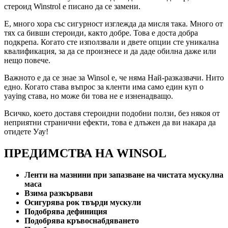
стероид Winstrol е писано да се замени.
Е, много хора със сигурност изглежда да мисля така. Много от
тях са бивши стероиди, както добре. Това е доста добра
подкрепа. Когато сте използвали и двете опции сте уникална
квалификация, за да се произнесе и да даде обилна даже или
нещо повече.
Важното е да се знае за Winsol е, че няма Най-разказвачи. Нито
едно. Когато става въпрос за кленти има само един куп о
yaying става, но може би това не е изненадващо.
Всичко, което доставя стероидни подобни ползи, без някоя от
неприятни странични ефекти, това е длъжен да ви накара да
отидете Уау!
ПРЕДИМСТВА НА WINSOL
Ленти на мазнини при запазване на чистата мускулна
маса
Взима разкървави
Осигурява рок твърди мускули
Подобрява дефиниция
Подобрява кръвоснабдяването