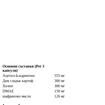
Основни съставки (Per 3
капсули)
Ацетил-Ь-карнитин
555 мг
Див сладък картоф
300 мг
Холин
300 мг
DMAE
150 мг
шафраново масло
126 мг