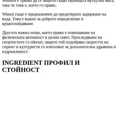
Winstrol е трябва да се защити съществуващата мускулна маса,
така че това е, което го прави.
Winsol също е предназначен да предотврати задържане на
вода. Това е важно за доброто определение и
кръвоснабдяване.
Другото важно нещо, което прави е повишаване на
физическата активност в целия съвет. Проследяване на
спортистите го обичат, защото той подобрява скоростта на
спринт и културисти го използват за допълнителна здравина и
издръжливост.
INGREDIENT ПРОФИЛ И
СТОЙНОСТ