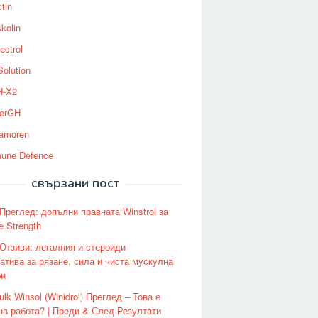
tin
kolin
ectrol
Solution
-X2
erGH
tamoren
une Defence
свързани пост
 Преглед: допълни правната Winstrol за
e Strength
 Отзиви: легалния и стероиди
атива за рязане, сила и чиста мускулна
би
lk Winsol (Winidrol) Преглед – Това е
на работа? | Преди & След Резултати