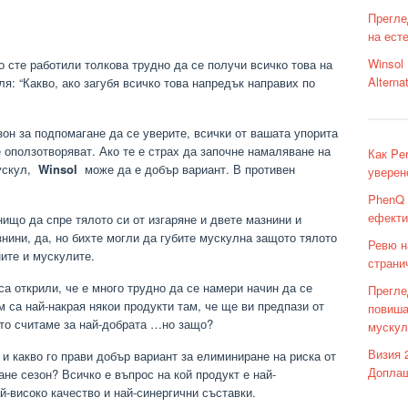
Прегле
на ест
Winsol 
о сте работили толкова трудно да се получи всичко това на
Alterna
ля: “Какво, ако загубя всичко това напредък направих по
он за подпомагане да се уверите, всички от вашата упорита
е оползотворяват. Ако те е страх да започне намаляване на
Как Pe
мускул,
Winsol
може да е добър вариант. В противен
уверен
PhenQ 
ефекти
ищо да спре тялото си от изгаряне и двете мазнини и
нини, да, но бихте могли да губите мускулна защото тялото
Ревю н
ните и мускулите.
страни
са открили, че е много трудно да се намери начин да се
Преглед
м са най-накрая някои продукти там, че ще ви предпази от
повиша
ето считаме за най-добрата …но защо?
мускул
Визия 
 и какво го прави добър вариант за елиминиране на риска от
Доплащ
ане сезон? Всичко е въпрос на кой продукт е най-
-високо качество и най-синергични съставки.