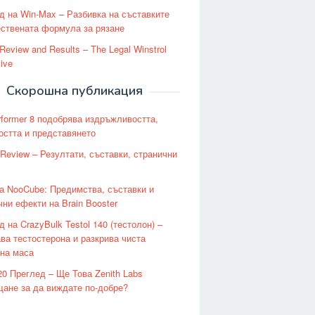
д на Win-Max – Разбивка на съставките
ествената формула за рязане
Review and Results – The Legal Winstrol
tive
Скорошна публикация
rformer 8 подобрява издръжливостта,
остта и представянето
Review – Резултати, съставки, странични
а NooCube: Предимства, съставки и
чни ефекти на Brain Booster
 на CrazyBulk Testol 140 (тестолон) –
ва тестостерона и разкрива чиста
на маса
20 Преглед – Ще Това Zenith Labs
ане за да виждате по-добре?