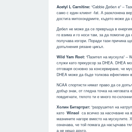
Acetyl L Carnitine:
“Cabbie Дебел е” – Та
само с един клиент -fat. А разклонена в
достига митохондриите, където може да с
Дебел не може да се превръща в енергия, 
го взима и го носи там, за да помогне д
получава изгори. Поради тази причина ще
допълнения рязане цикъл.
Wild Yam Root:
“Пазител на мускула” – W
служи като прекурсор за DHEA. DHEA мож
отговаря основно за консервиране, че му
DHEA може да бъде толкова ефективен в
NCAA спортисти нямат право да се допъл
добър знак, от гледна точка на неговата
повдигнати, тялото ти е много по-склонни
Холин Битартрат:
“разрушител на натруп
като
Winsol
са всичко за насочване на в
мазнините нагоре вместо на мускулите.
означава, че той помага да насърчава тя
а не нещо друго.