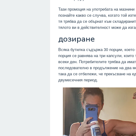
Тази промоция на употребата на мазнини 
познайте какво се случва, когато той изт
тя трябва да се обърнат към складиранит
тялото ви в действителност може да изга
дозиране
Всяка бутилка съдържа 30 порции, което 
порция се равнява на три капсули, които
всеки ден. Потребителите трябва да имат
последователно в продължение на два ме
така да се отбележи, че прекъсване на е
двумесечния период.