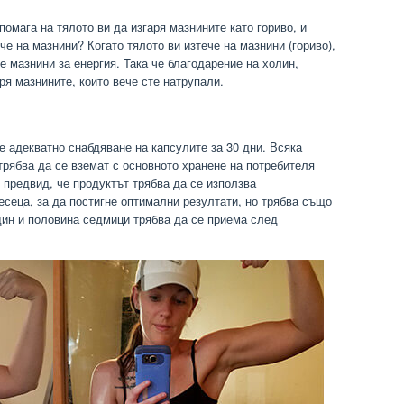
помага на тялото ви да изгаря мазнините като гориво, и
ече на мазнини? Когато тялото ви изтече на мазнини (гориво),
е мазнини за енергия. Така че благодарение на холин,
ря мазнините, които вече сте натрупали.
е адекватно снабдяване на капсулите за 30 дни. Всяка
 трябва да се вземат с основното хранене на потребителя
 предвид, че продуктът трябва да се използва
сеца, за да постигне оптимални резултати, но трябва също
дин и половина седмици трябва да се приема след