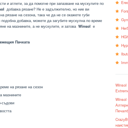
Erec
сти и атлети, за да помогне при запазване на мускулите по
sol
добавка рязане? Не е задължително, но ние ви
Fors
а рязане на сезона, така че да не се окажете губи
Gyn
 подобна добавка, можете да загубите мускулна по време
ряне на мазнините, а не мускулите, и затова
Winsol
е
Her
HGH
ежещия Пачката
Hyp
Ibu
Imm
Winsol
време на рязане на сезон
Extrem
на мазнините
Winsol
о-съдови
Алтерн
Печал
востта
CrazyBu
наисти