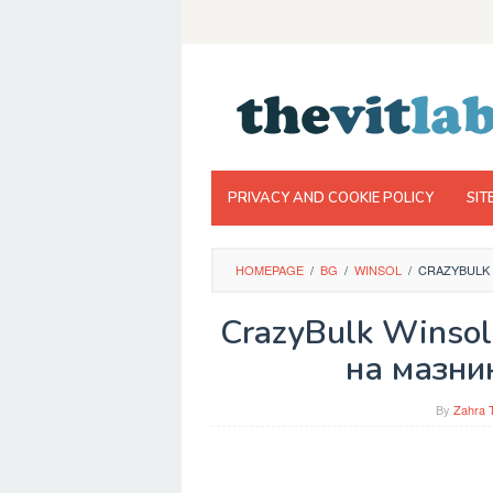
Skip
to
content
PRIVACY AND COOKIE POLICY
SIT
HOMEPAGE
/
BG
/
WINSOL
/
CRAZYBULK 
CrazyBulk Winsol
на мазни
By
Zahra 