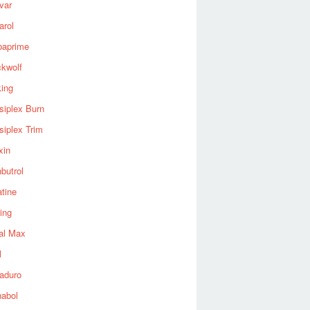
var
arol
baprime
ckwolf
king
siplex Burn
siplex Trim
xin
butrol
tine
ing
al Max
l
aduro
nabol