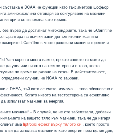
зи съставка е BCAA че функции като таксиметров шофьор
ерига аминокиселина отговаря за осигуряване на мазнини
е изгори и се използва като гориво.
без първо да достигнат митохондриите, така че L-Carnitine
а се гарантира на всички ваши допълнителни мазнини
 намерите L-Carnitine в много различни мазнини горелки и
ild Yam корен е много важно, просто защото тя може да
е да увеличи нивата на тестостерон и е това, което
скулите по време на рязане на сезон. В действителност,
 определени случаи, че NCAA го забрани.
ни с DHEA, тъй като се счита, измама … това обикновено е
 ефективност. Когато нивото на тестостерона са ефективно
 да използват мазнини за енергия.
аните мазнини” – В случай, че не сте забелязали, добавки
ниманието на вашето тяло към мазнини, така че да изгаря
 Холинът има
liptropic ефект върху тялото си
, което просто
лото ви да използва мазнините като енергия през целия ден,