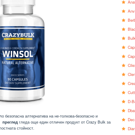
Ana
Anv
Ber
Bla
Bul
Cap
Cap
Cile
Clen
Crea
Cutt
D-B
Dba
яло безопасна алтернатива на не-толкова-безопасно и
Dec
l
преглед
гледа още един отличен продукт от Crazy Bulk за
лостната стойност.
Dia