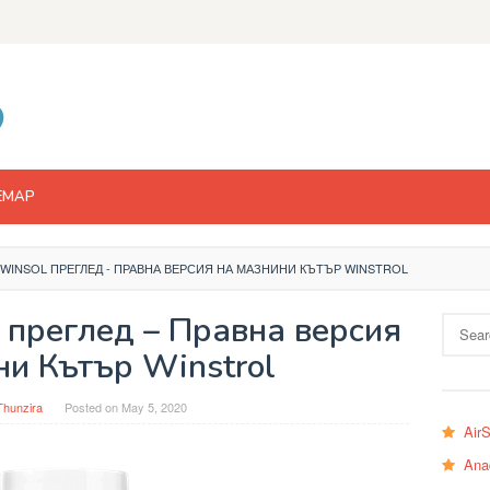
EMAP
WINSOL ПРЕГЛЕД - ПРАВНА ВЕРСИЯ НА МАЗНИНИ КЪТЪР WINSTROL
 преглед – Правна версия
Search
for:
ни Кътър Winstrol
Thunzira
Posted on
May 5, 2020
Air
Ana