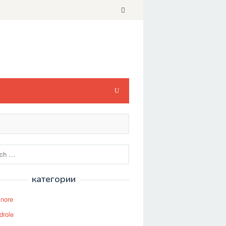
категории
Snore
drole