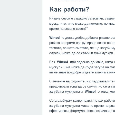
Как работи?
Рязане сезон е страшно за всички, защот
мускулите, и не може да помогне, но мис
време на рязане сезон?”
Winsol
е доста добра добавка рязане сез
работа по време на групиране сезон не с
теглото, защото смятате, че ще загуби 
случай, може да се свърши губи мускул.
Без
Winsol
или подобна добавка, няма н
мускули. Вие може да бъде загуба на маз
ви не знам по-добре и двете атаки мазни
С течение на годините, изследователите 
предотврати това да се случи, но сега та
загуба на мускулна и
Winsol
е това, ко
Сега разбирам какво прави, но как работи
загуба на мускулна маса по време на ряз
ефективната формула, което означава най