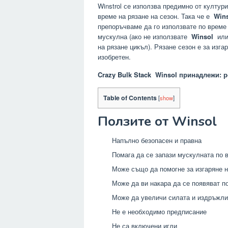
Winstrol се използва предимно от култури
време на рязане на сезон. Така че е
Win
препоръчваме да го използвате по време н
мускулна (ако не използвате
Winsol
или
на рязане цикъл). Рязане сезон е за изга
изобретен.
Crazy Bulk Stack
Winsol
принадлежи: р
Table of Contents
[
show
]
Ползите от Winsol
Напълно безопасен и правна
Помага да се запази мускулната по 
Може също да помогне за изгаряне 
Може да ви накара да се появяват п
Може да увеличи силата и издръжли
Не е необходимо предписание
Не са включени игли