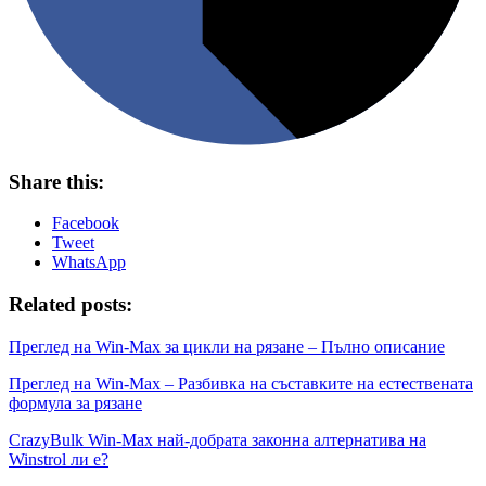
Share this:
Facebook
Tweet
WhatsApp
Related posts:
Преглед на Win-Max за цикли на рязане – Пълно описание
Преглед на Win-Max – Разбивка на съставките на естествената
формула за рязане
CrazyBulk Win-Max най-добрата законна алтернатива на
Winstrol ли е?