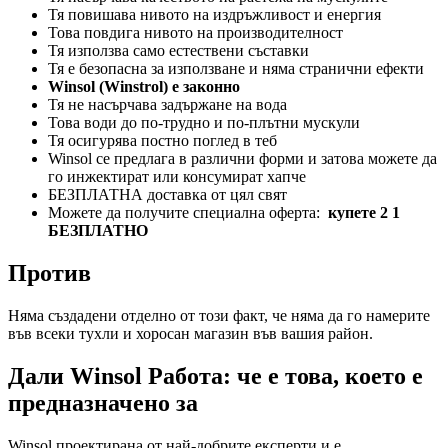
Тя повишава нивото на издръжливост и енергия
Това повдига нивото на производителност
Тя използва само естествени съставки
Тя е безопасна за използване и няма странични ефекти
Winsol (Winstrol) е законно
Тя не насърчава задържане на вода
Това води до по-трудно и по-плътни мускули
Тя осигурява постно поглед в теб
Winsol се предлага в различни форми и затова можете да
го инжектират или консумират хапче
БЕЗПЛАТНА доставка от цял ​​свят
Можете да получите специална оферта:
купете 2 1
БЕЗПЛАТНО
Против
Няма създадени отделно от този факт, че няма да го намерите
във всеки тухли и хоросан магазин във вашия район.
Дали Winsol Работа: че е това, което е
предназначено за
Winsol проектирана от най-добрите експерти и е