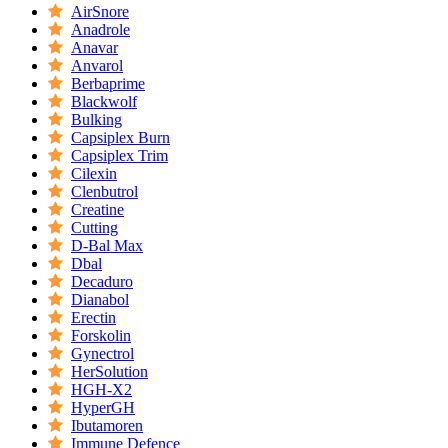
AirSnore
Anadrole
Anavar
Anvarol
Berbaprime
Blackwolf
Bulking
Capsiplex Burn
Capsiplex Trim
Cilexin
Clenbutrol
Creatine
Cutting
D-Bal Max
Dbal
Decaduro
Dianabol
Erectin
Forskolin
Gynectrol
HerSolution
HGH-X2
HyperGH
Ibutamoren
Immune Defence