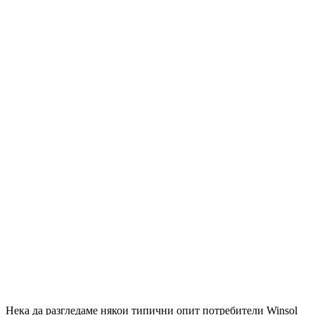
Нека да разгледаме някои типични опит потребители Winsol