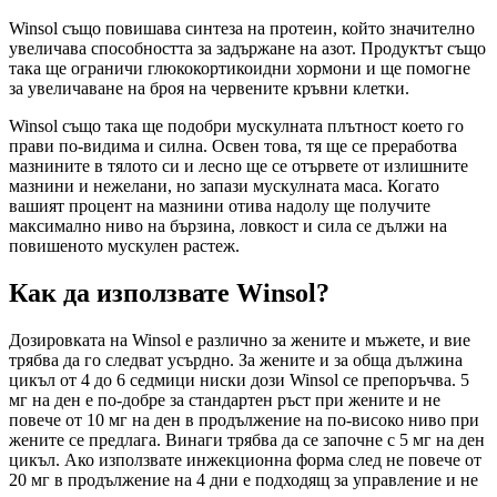
Winsol също повишава синтеза на протеин, който значително
увеличава способността за задържане на азот. Продуктът също
така ще ограничи глюкокортикоидни хормони и ще помогне
за увеличаване на броя на червените кръвни клетки.
Winsol също така ще подобри мускулната плътност което го
прави по-видима и силна. Освен това, тя ще се преработва
мазнините в тялото си и лесно ще се отървете от излишните
мазнини и нежелани, но запази мускулната маса. Когато
вашият процент на мазнини отива надолу ще получите
максимално ниво на бързина, ловкост и сила се дължи на
повишеното мускулен растеж.
Как да използвате Winsol?
Дозировката на Winsol е различно за жените и мъжете, и вие
трябва да го следват усърдно. За жените и за обща дължина
цикъл от 4 до 6 седмици ниски дози Winsol се препоръчва. 5
мг на ден е по-добре за стандартен ръст при жените и не
повече от 10 мг на ден в продължение на по-високо ниво при
жените се предлага. Винаги трябва да се започне с 5 мг на ден
цикъл. Ако използвате инжекционна форма след не повече от
20 мг в продължение на 4 дни е подходящ за управление и не