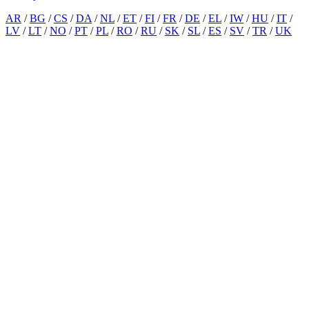
AR
/
BG
/
CS
/
DA
/
NL
/
ET
/
FI
/
FR
/
DE
/
EL
/
IW
/
HU
/
IT
/
LV
/
LT
/
NO
/
PT
/
PL
/
RO
/
RU
/
SK
/
SL
/
ES
/
SV
/
TR
/
UK