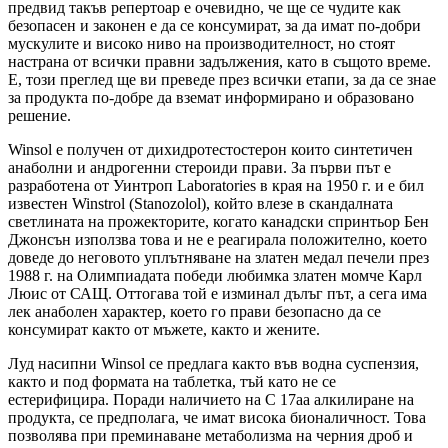
предвид такъв репертоар е очевидно, че ще се чудите как
безопасен и законен е да се консумират, за да имат по-добри
мускулите и високо ниво на производителност, но стоят
настрана от всички правни задължения, като в същото време.
Е, този преглед ще ви преведе през всички етапи, за да се знае
за продукта по-добре да вземат информирано и образовано
решение.
Winsol е получен от дихидротестостерон които синтетичен
анаболни и андрогенни стероиди прави. За първи път е
разработена от Уинтроп Laboratories в края на 1950 г. и е бил
известен Winstrol (Stanozolol), който влезе в скандалната
светлината на прожекторите, когато канадски спринтьор Бен
Джонсън използва това и не е реагирала положително, което
доведе до неговото уплътняване на златен медал печели през
1988 г. на Олимпиадата победи любимка златен момче Карл
Люис от САЩ. Оттогава той е изминал дълъг път, а сега има
лек анаболен характер, което го прави безопасно да се
консумират както от мъжете, както и жените.
Луд насипни Winsol се предлага както във водна суспензия,
както и под формата на таблетка, тъй като не се
естерифицира. Поради наличието на C 17aa алкилиране на
продукта, се предполага, че имат висока бионаличност. Това
позволява при преминаване метаболизма на черния дроб и