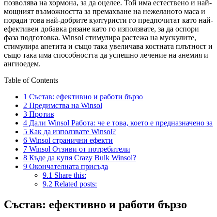
позволява на хормона, за да оцелее. Той има естествено и най-
мощният възможността за премахване на нежеланото маса и
поради това най-добрите културисти го предпочитат като най-
ефективен добавка рязане като го използвате, за да оспори
фаза подготовка. Winsol стимулира растежа на мускулите,
стимулира апетита и също така увеличава костната плътност и
също така има способността да успешно лечение на анемия и
ангиоедем.
Table of Contents
1
Състав: ефективно и работи бързо
2
Предимства на Winsol
3
Против
4
Дали Winsol Работа: че е това, което е предназначено за
5
Как да използвате Winsol?
6
Winsol странични ефекти
7
Winsol Отзиви от потребители
8
Къде да купя Crazy Bulk Winsol?
9
Окончателната присъда
9.1
Share this:
9.2
Related posts:
Състав: ефективно и работи бързо