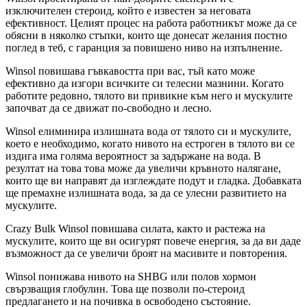
изключителен стероид, който е известен за неговата
ефективност. Целият процес на работа работникът може да се
обясни в няколко стъпки, които ще донесат желания постно
поглед в теб, с гаранция за повишено ниво на изпълнение.
Winsol повишава гъвкавостта при вас, тъй като може
ефективно да изгори всичките си телесни мазнини. Когато
работите редовно, тялото ви привикне към него и мускулите
започват да се движат по-свободно и лесно.
Winsol елиминира излишната вода от тялото си и мускулите,
което е необходимо, когато нивото на естроген в тялото ви се
издига има голяма вероятност за задържане на вода. В
резултат на това това може да увеличи кръвното налягане,
които ще ви направят да изглеждате подут и гладка. Добавката
ще премахне излишната вода, за да се улесни развитието на
мускулите.
Crazy Bulk Winsol повишава силата, както и растежа на
мускулите, които ще ви осигурят повече енергия, за да ви даде
възможност да се увеличи броят на масивите и повторения.
Winsol понижава нивото на SHBG или полов хормон
свързващия глобулин. Това ще позволи по-стероид
предлагането и на почивка в освободено състояние.