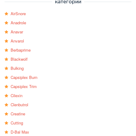
категории
AirSnore
Anadrole
Anavar
Anvarol
Berbaprime
Blackwolf
Bulking
Capsiplex Burn
Capsiplex Trim
Cilexin
Clenbutrol
Creatine
Cutting
D-Bal Max