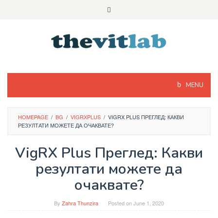
Skip
to
content
MENU
HOMEPAGE
/
BG
/
VIGRXPLUS
/
VIGRX PLUS ПРЕГЛЕД: КАКВИ
РЕЗУЛТАТИ МОЖЕТЕ ДА ОЧАКВАТЕ?
VigRX Plus Преглед: Какви
резултати можете да
очаквате?
By
Zahra Thunzira
Posted on
June 1, 2020