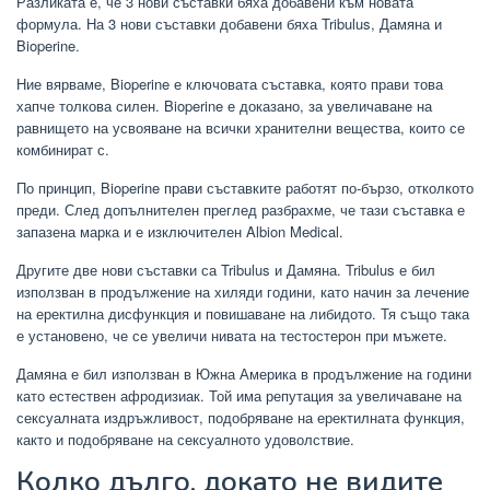
Разликата е, че 3 нови съставки бяха добавени към новата
формула. На 3 нови съставки добавени бяха Tribulus, Дамяна и
Bioperine.
Ние вярваме, Bioperine е ключовата съставка, която прави това
хапче толкова силен. Bioperine е доказано, за увеличаване на
равнището на усвояване на всички хранителни вещества, които се
комбинират с.
По принцип, Bioperine прави съставките работят по-бързо, отколкото
преди. След допълнителен преглед разбрахме, че тази съставка е
запазена марка и е изключителен Albion Medical.
Другите две нови съставки са Tribulus и Дамяна. Tribulus е бил
използван в продължение на хиляди години, като начин за лечение
на еректилна дисфункция и повишаване на либидото. Тя също така
е установено, че се увеличи нивата на тестостерон при мъжете.
Дамяна е бил използван в Южна Америка в продължение на години
като естествен афродизиак. Той има репутация за увеличаване на
сексуалната издръжливост, подобряване на еректилната функция,
както и подобряване на сексуалното удоволствие.
Колко дълго, докато не видите