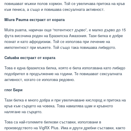
повишават мъжки полов хормон. Той се увеличава притока на кръв
към пениса, а също и повишава сексуалната активност.
Miura Pauma екстракт от кората
Muira puama, наричан още “потентност дърво”, е малко дърво до 15
фута височина роден на Бразилска Амазония. Тази билка е добре
познат и като афродизиак. Той се използва при лечение на
импотентност при мъжете. Той също така повишава либидото.
Catuaba екстракт от кората
Това е една бразилска билка, която е била използвана като либидо
подобрител в продължение на години. Те повишават сексуалната
активност, когато се използва редовно.
глог Бери
Тази билка е много добра и при увеличаване кислород и притока на
кръв към сърцето на човека. Това намалява щам и кръвното
налягане на сърцето.
Това са най-големите билкови съставки, използвани в
производството на VigRX Plus. Има и други дребни съставки, както