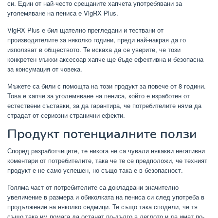
си. Един от най-често срещаните хапчета употребявани за
уголемяване на пениса е VigRX Plus.
VigRX Plus е бил щателно прегледани и тествани от
производителите за няколко години, преди най-накрая да го
използват в обществото. Те искаха да се уверите, че този
конкретен мъжки аксесоар хапче ще бъде ефективна и безопасна
за консумация от човека.
Мъжете са били с помощта на този продукт за повече от 8 години.
Това е хапче за уголемяване на пениса, който е изработен от
естествени съставки, за да гарантира, че потребителите няма да
страдат от сериозни странични ефекти.
Продукт потенциалните ползи
Според разработчиците, те никога не са чували някакви негативни
коментари от потребителите, така че те се предположи, че техният
продукт е не само успешен, но също така е в безопасност.
Голяма част от потребителите са докладвани значително
увеличение в размера и обиколката на пениса си след употреба в
продължение на няколко седмици. Те също така сподели, че тя
също така им помага да останат по-дълго в леглото и да имат по-