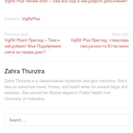
VigRX Plus Review 2020 – Това все още е най-доброто допълнение?
Posted in
VigRxPlus
Post
Previous post
Next post
VigRX Plus® Преглед – Това е
VigRX Plus Преглед: стимулира
navigation
най-добрият Мъж Подобряване
сексуалността Естествено
хапче на пазара днес?
Zahra Thunzira
Zahra Thunzira is a Jakarta-based nutritionist and gym instructor. She’s
also an adventure travel, fitness, and health writer for several blogs and
websites. She earned her Master degree in Public Health from
University of Indonesia.
Search
for: