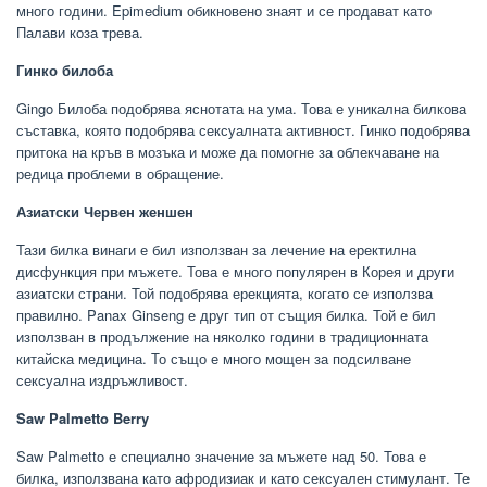
много години. Epimedium обикновено знаят и се продават като
Палави коза трева.
Гинко билоба
Gingo Билоба подобрява яснотата на ума. Това е уникална билкова
съставка, която подобрява сексуалната активност. Гинко подобрява
притока на кръв в мозъка и може да помогне за облекчаване на
редица проблеми в обращение.
Азиатски Червен женшен
Тази билка винаги е бил използван за лечение на еректилна
дисфункция при мъжете. Това е много популярен в Корея и други
азиатски страни. Той подобрява ерекцията, когато се използва
правилно. Panax Ginseng е друг тип от същия билка. Той е бил
използван в продължение на няколко години в традиционната
китайска медицина. То също е много мощен за подсилване
сексуална издръжливост.
Saw Palmetto Berry
Saw Palmetto е специално значение за мъжете над 50. Това е
билка, използвана като афродизиак и като сексуален стимулант. Те