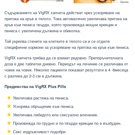
Съдържанието на VigRX хапчета действат чрез ускоряване на
притока на кръв в тялото. Това автоматично увеличава притока на
кръв към пениса твърде, която произвежда мощни ерекции и
пениса с увеличена дължина и обиколка.
Той укрепва стените на клетките в тялото си и се отделя
специфични хормони за ускоряване на притока на кръв към пениса.
VigRX хапчета трябва да се вземат редовно. Препоръчителната
доза е две таблетки дневно. Периодът на лечение се различава от
човек на човек. Няколко пациенти показват резултати в 4 -6месеца
с разлика до 2-3 см в дължина.
Предимства на VigRX Plus Pills
Увеличава растежа на пениса.
Ускорява обръщение към пениса.
Увеличава либидото или сексуално влечение.
Произвежда по-трудно и по-твърди ерекции по е възбуден.
Секс издръжливост подобри.