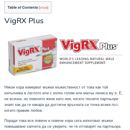
Table of Contents
[
show
]
VigRX Plus
Някои хора измерват мъжки мъжественост от това как той
изпълнява в леглото или с колко голям или малък пениса му е. Е,
не всички, но повечето жени като нея, когато техните партньори
знаят как да ги накара да достигне връхната си точка всеки път,
когато правим любов.
Поради това все повече и повече хора сега използват мъжки
повишаване хапчета да се уверите, че те отговарят на партньора