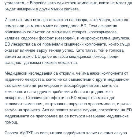
усилвател, с Bioperine като единствен компонент, които не могат да
бъдат намерени в други мъжки хапчета.
И все пак, има няколко лекарства на пазара, като Viagra, които са
помогнали на много мъже се преодолее ED. Тези лекарства
обикновено се състои от магнезиев стеарат, кроскармелоза,
калциев хидроген фосфат (безводен), и микрокристална целулоза.
ED лекарства са се променяли химически компоненти, които също
оказват влияние върху техния успех. Като такъв, той е толкова
важен за мъж с ED да се потърси медицинска помощ, преди
всъщност да взема никакви лекарства.
Медицински изследвания са открили, че има някои компоненти от
изданието лекарства, които не са съвместими с други медицински
съставки като нитроглицерин и изосорбиддинитрат, които са
компоненти на сърдечни проблеми и болки в гръдния кош
лекарства. Страничните ефекти на ED лекарства могат да
включват замаяност, изтръпване, нарушено храносмилане, и рязка
загуба на зрението. Ако се появят такива случаи, потребител на ED
медикаменти се препоръчва да се потърси незабавно медицинска
помощ.
Според VigRXPlus.com, мъжки подобрител хапче не само лекува