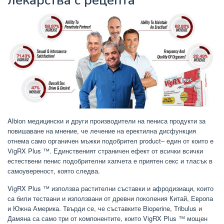
лекарства с рецепта
Albion медицински и други производители на пениса продукти за
повишаване на мнение, че лечение на еректилна дисфункция
отнема само органичен мъжки подобрител product– един от които е
VigRX Plus ™. Единственият страничен ефект от всички всички
естествени пенис подобрителни хапчета е приятен секс и тласък в
самоувереност, която следва.
VigRX Plus ™ използва растителни съставки и афродизиаци, които
са били тествани и използвани от древни поколения Китай, Европа
и Южна Америка. Твърди се, че съставките Bioperine, Tribulus и
Дамяна са само три от компонентите, които VigRX Plus ™ мощен