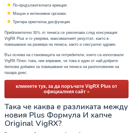
По-продължителната ерекция.
Мощни и интензивни оргазми.
Третира еректилна дисфункция.
Приблизително 30% от пениса се увеличава след консумация
VigRX Plus и го уверява, максималният резултат, както в
повишаване на размера на пениса, както и сексуално здраве.
Въз основа на становищата на потребители, които са използвали
VigRX Плюс това, ние вярваме, че това е един от най-добрите
билкови добавки за повишаване на пениса на разположение на
пазара днес.
кликнете тук, за да поръчате VigRX Plus от
официалния сайт
»
Така че каква е разликата между
новия Plus Формула И хапче
Original VigRX?