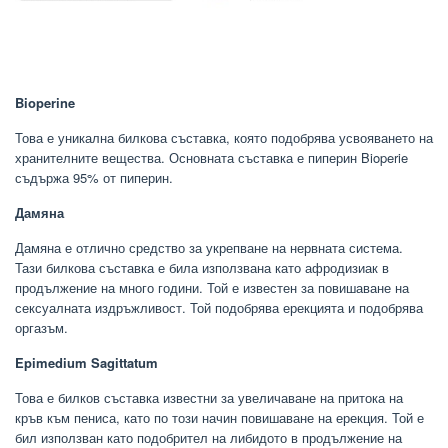
Bioperine
Това е уникална билкова съставка, която подобрява усвояването на
хранителните вещества. Основната съставка е пиперин Bioperie
съдържа 95% от пиперин.
Дамяна
Дамяна е отлично средство за укрепване на нервната система.
Тази билкова съставка е била използвана като афродизиак в
продължение на много години. Той е известен за повишаване на
сексуалната издръжливост. Той подобрява ерекцията и подобрява
оргазъм.
Epimedium Sagittatum
Това е билков съставка известни за увеличаване на притока на
кръв към пениса, като по този начин повишаване на ерекция. Той е
бил използван като подобрител на либидото в продължение на