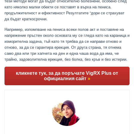
тези методи могат да бъдат относително болезнени, особено след
като няколко малки обекти се поставят в върха на пениса.
продължителност и ефективност Резултатите “дори се страхуват
да бъдат краткосрочни.
Например, изпомпване на пениса всеки полов акт и поставяне на
напрежение пръстен около основата му се гледа като на караница и
изморителна задача, тъй като тя трябва да се направи отново и
отново, за да се гарантира ерекция. От друга страна, тя отнема
само два или три хапчета на ден и една чаша вода да има, че
трайно, задоволителна ерекция, без болка, без кръв и без истерии.
кликнете тук, за да поръчате VigRX Plus от
официалния сайт
»