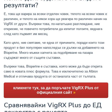
резултати?
Е, това ще варира за всеки отделен човек. тялото на всеки човек е
различен, и тялото на някои хора ще реагира по различен начин на
VigRX от други. Въпреки това, по-нататъшно разглеждане, ние
открихме, че повечето потребители да изпитат ползите, веднага
след като първият им месец.
Като цяло, ние смятаме, че една от причините, поради които този
продукт е бил популярен напоследък се дължи на добавянето на
Bioperine. Много мъжки хапчета за подобряване на пазара
съдържат много от същите съставки.
Въпреки това, Bioperine е съставка, която може да бъде открита
само в новата плюс формула. Това е изключително за Albion
Medical и отличава продукта от останалата част от тълпата.
кликнете тук, за да поръчате VigRX Plus от
официалния сайт
»
Сравнявайки VigRX Plus до ЕД