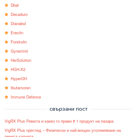
Dbal
Decaduro
Dianabol
Erectin
Forskolin
Gynectrol
HerSolution
HGH-X2
HyperGH
Ibutamoren
Immune Defence
свързани пост
VigRX Plus Ревюта и какво го прави # 1 продукт на пазара
VigRX Plus преглед – Физически и най-мощен уголемяване на
пениса хапчета