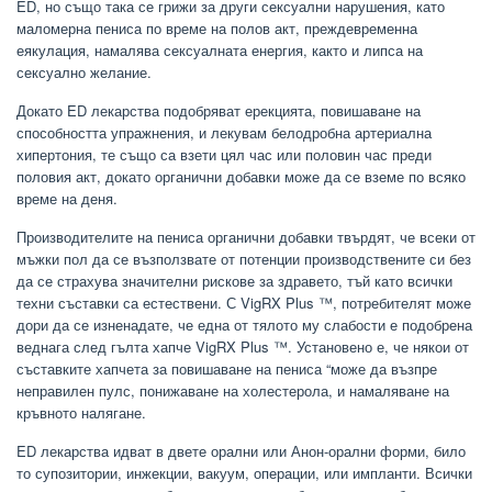
ED, но също така се грижи за други сексуални нарушения, като
маломерна пениса по време на полов акт, преждевременна
еякулация, намалява сексуалната енергия, както и липса на
сексуално желание.
Докато ED лекарства подобряват ерекцията, повишаване на
способността упражнения, и лекувам белодробна артериална
хипертония, те също са взети цял час или половин час преди
половия акт, докато органични добавки може да се вземе по всяко
време на деня.
Производителите на пениса органични добавки твърдят, че всеки от
мъжки пол да се възползвате от потенции производствените си без
да се страхува значителни рискове за здравето, тъй като всички
техни съставки са естествени. С VigRX Plus ™, потребителят може
дори да се изненадате, че една от тялото му слабости е подобрена
веднага след гълта хапче VigRX Plus ™. Установено е, че някои от
съставките хапчета за повишаване на пениса “може да възпре
неправилен пулс, понижаване на холестерола, и намаляване на
кръвното налягане.
ED лекарства идват в двете орални или Анон-орални форми, било
то супозитории, инжекции, вакуум, операции, или импланти. Всички