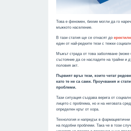
Това е феномен, бихме могли да го наре
мъжкото население.
В тази статия ще се отнасят до
еректил
един от най-редките тези с тежки социал
Мъжът страда от това заболяване (може б
състояние да се насладите на трайни и д
половия акт.
Първият връх тези, които четат редовет
като те не са сами. Проучвания и стат
проблеми.
Тази ситуация създава верига от социалн
лицето с проблема, но и на неговата сре
определен кръг от хора.
Технология и напредък в фармацевтични 
на подобни проблеми. Така че в този случ
намерят на пазара е помогнал и ще продъ