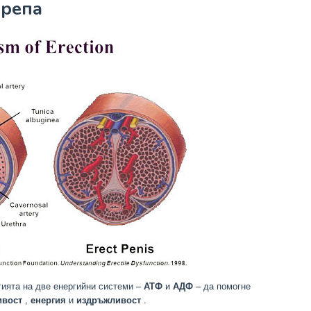
крепа
гията на две енергийни системи –
АТФ
и
АДФ
– да помогне
ивост
,
енергия
и
издръжливост
.