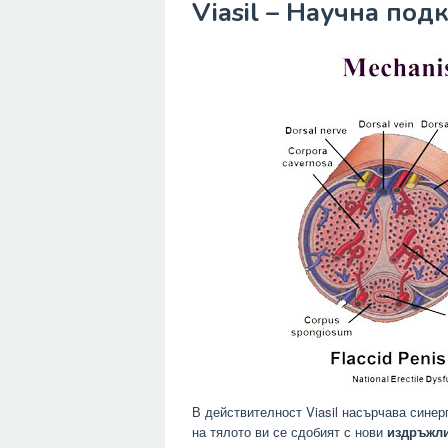
Viasil – Научна под
В действителност Viasil насърчава синер
на тялото ви се сдобият с нови
издръжл