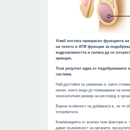
Viasil постига прекрасно функцията н
на тялото и АТФ функции за подобрява
издръжливостта и силата да се почувст
ерекция.
Този резултат идва от подобряването 
системи.
Най-достойни за уважение е, както споме
начин, което води до повишаване на каче
окончателния размер на кислород в орга
Важна особеност на добавката е, че тя 
потребителя.
Комбинацията от всички тези фактори е, ч
дават възможност на органите, мускулите