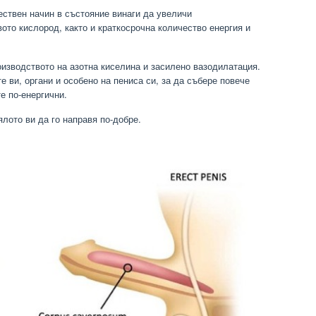
ствен начин в състояние винаги да увеличи
ото кислород, както и краткосрочна количество енергия и
оизводството на азотна киселина и засилено вазодилатация.
е ви, органи и особено на пениса си, за да събере повече
те по-енергични.
тялото ви да го направя по-добре.