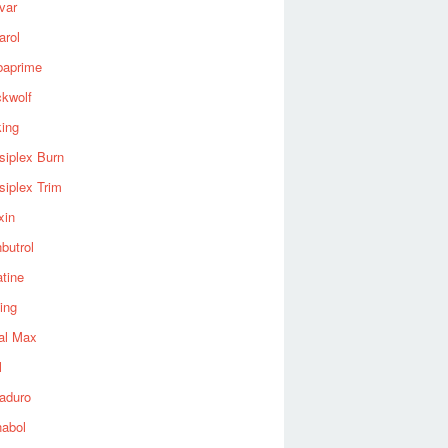
var
arol
baprime
ckwolf
king
siplex Burn
siplex Trim
xin
butrol
tine
ing
al Max
l
aduro
nabol