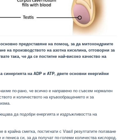
а основно предоставяне на помощ, за да митохондриите
не на производството на азотна киселина, отговорни за
вате така, че да се постигне най-високо качество на
на синергията на ADP и ATP, двете основни енергийни
нахме по-рано, че всичко е направено по съвсем нормален
ството и количеството на кръвообращението и за
низма.
обещава да подобри енергията и издръжливостта на
е в крайна сметка, постигнати с Viasil резултатите ползване
 и пениса си, за да получат по-големи количества кислород.