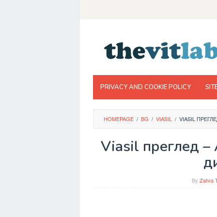
Skip
to
content
PRIVACY AND COOKIE POLICY
SIT
HOMEPAGE
/
BG
/
VIASIL
/
VIASIL ПРЕГЛ
Viasil преглед –
д
By
Zahra 