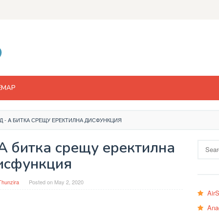
EMAP
ЕД - A БИТКА СРЕЩУ ЕРЕКТИЛНА ДИСФУНКЦИЯ
 A битка срещу еректилна
Search
for:
исфункция
Thunzira
Posted on
May 2, 2020
Air
Ana