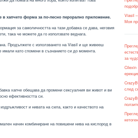
подобр
Viasil
ние в хапчето форма за по-лесно перорално приложение.
Моя пр
ормация за самоличността на тази добавка се дава, неговия
ти, така че можете да го използвате веднага.
ана. Продължете с използването на Viasil и ще живееш
Прегле
е имали като спомени в съзнанието си до момента.
естест
за чуд
Cilexi
ерекци
CrazyB
след с
обавка хапче обещава да промени сексуалния ви живот и ви
осно ефективността си.
CrazyB
ползит
 издръжливост и нивата на сила, както и качеството на
Прегле
кетоге
рмален начин комбиниране на повишени нива на кислород в