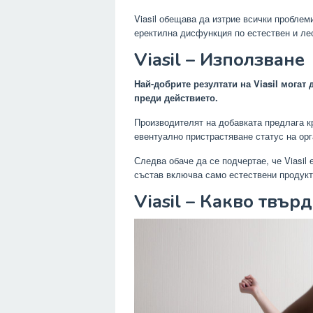
Viasil обещава да изтрие всички проблем
еректилна дисфункция по естествен и ле
Viasil – Използване
Най-добрите резултати на Viasil могат
преди действието.
Производителят на добавката предлага к
евентуално пристрастяване статус на орг
Следва обаче да се подчертае, че Viasil
състав включва само естествени продукт
Viasil – Какво твърд