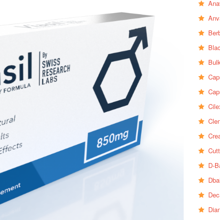
Ana
Anv
Ber
Bla
Bul
Cap
Cap
Cile
Clen
Crea
Cutt
D-B
Dba
Dec
Dia