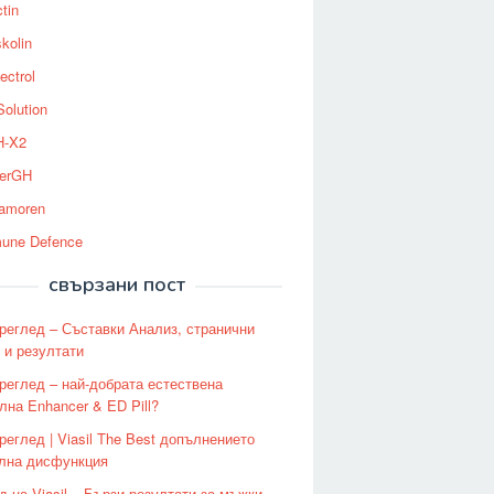
tin
kolin
ectrol
Solution
-X2
erGH
tamoren
une Defence
свързани пост
 преглед – Съставки Анализ, странични
 и резултати
 преглед – най-добрата естествена
лна Enhancer & ED Pill?
преглед | Viasil The Best допълнението
лна дисфункция
д на Viasil – Бързи резултати за мъжки