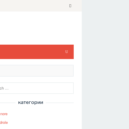
категории
Snore
drole