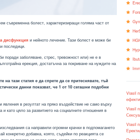
Erec
Fors
Gyn
чем съвременна болест, характеризиращи голяма част от
Her
на дисфункция
и нейното лечение. Тази болест е може би
HGH
ни последици.
Hyp
и поради заболяване, стрес, тревожност или) не е в
Ibu
ълготрайна ерекция, достатъчна за покриване на нуждите на
Imm
е на тази статия е да спрете да се притеснявате, тъй
истически данни показват, че 1 от 10 сегашни подобни
Viasil
ефекти
и явления в резултат на пряко въздействие не само върху
Viasil
да и като цяло за развитието на социалните отношения в
Сексуа
Viasil 
изследвания са направили огромни крачки в подпомагането
Еректи
ай конкретно добавка, която, съдейки по реакцията се
Прегле
лжи да помага на много хора, които изпитват това