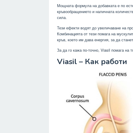
Мощната формула на добавката е по есте
кръвообращението и наличната количеств
сила.
Тези ефекти водят до увеличаване на пр
Комбинацията от тези помага на мускулит
кръв, което им дава енергия, за да стане
За да го кажа по-точно, Viasil помага на 
Viasil – Как работи