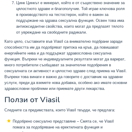
Цинк Цинкът е минерал, който е от съществено значение за
цялостното здраве и благополучие. Той играе ключова роля
в производството на тестостерон, който е важен за
поддържане на здрава сексуална функция. Освен това има
антиоксидантни свойства, които могат да предпазят тялото
от увреждане на свободните радикали.
Като цяло, съставките във Viasil са внимателно подбрани заради
способността им да подобряват притока на кръв, да повишават
енергийните нива и да поддържат здравословна сексуална
функция. Въпреки че индивидуалните резултати могат да варират,
много потребители съобщават за значителни подобрения в
сексуалната си активност и цялостно здраве след приема на Viasil.
Въпреки това винаги е важно да говорите с доставчик на здравни
услуги, преди да вземете нова добавка, особено ако имате основни
здравословни проблеми или приемате други лекарства.
Ползи от Viasil
Следните са предимствата, които Viasil твърди, че предлага:
Подобрено сексуално представяне – Смята се, че Viasil
помага за подобряване на еректилната функция и