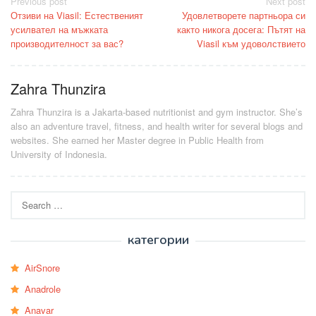
Post
Previous post
Next post
Отзиви на Viasil: Естественият
Удовлетворете партньора си
navigation
усилвател на мъжката
както никога досега: Пътят на
производителност за вас?
Viasil към удоволствието
Zahra Thunzira
Zahra Thunzira is a Jakarta-based nutritionist and gym instructor. She’s
also an adventure travel, fitness, and health writer for several blogs and
websites. She earned her Master degree in Public Health from
University of Indonesia.
Search
for:
категории
AirSnore
Anadrole
Anavar