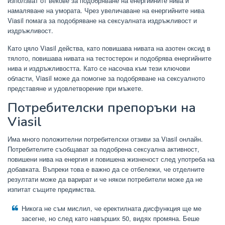
използват от векове за подобряване на енергийните нива и
намаляване на умората. Чрез увеличаване на енергийните нива
Viasil помага за подобряване на сексуалната издръжливост и
издръжливост.
Като цяло Viasil действа, като повишава нивата на азотен оксид в
тялото, повишава нивата на тестостерон и подобрява енергийните
нива и издръжливостта. Като се насочва към тези ключови
области, Viasil може да помогне за подобряване на сексуалното
представяне и удовлетворение при мъжете.
Потребителски препоръки на
Viasil
Има много положителни потребителски отзиви за Viasil онлайн.
Потребителите съобщават за подобрена сексуална активност,
повишени нива на енергия и повишена жизненост след употреба на
добавката. Въпреки това е важно да се отбележи, че отделните
резултати може да варират и че някои потребители може да не
изпитат същите предимства.
Никога не съм мислил, че еректилната дисфункция ще ме
засегне, но след като навърших 50, видях промяна. Беше