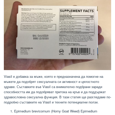
Viasil е добавка за мъже, която е предназначена да помогне на
мъжете да подобрят сексуалната си активност и цялостното
здраве. Съставките във Viasil са внимателно подбрани заради
способността им да подобряват притока на кръв и да поддържат
здравословна сексуална функция. В тази статия ще разгледаме по-
подробно съставките на Viasil и техните потенциални ползи.
Epimedium brevicornum (Horny Goat Weed) Epimedium