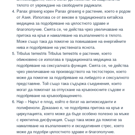
тялото от увреждане на свободните радикали.
Panax ginseng корен Panax ginseng е растение, което е родом
от Азия. Използва се от векове в традиционната китайска
медицина за подобряване на цялостното здраве и
благополучие. Смята се, че действа чрез увеличаване на
притока на кръв и намаляване на възпалението в тялото.
Може също така да помогне за повишаване на енергийните
нива и подобряване на умствената яснота.
Tribulus terrestris Tribulus terrestris е растение, което
обикновено се използва в традиционната медицина за
подобряване на сексуалната функция. Смята се, че действа
чрез увеличаване на производството на тестостерон, което
може да помогне за подобряване на либидото и сексуалното
представяне. Той също така съдържа съединения, които
могат да помогнат за отпускане на кръвоносните съдове и
подобряване на кръвообращението.
Нар – Нарът е плод, който е богат на антиоксиданти и
полифеноли. Доказано е, че подобрява притока на кръв и
циркулацията, което може да бъде особено полезно за мъже
с еректилна дисфункция. Също така може да помогне за
намаляване на възпалението и оксидативния стрес, което
може да подобри цялостното здраве и благополучие.