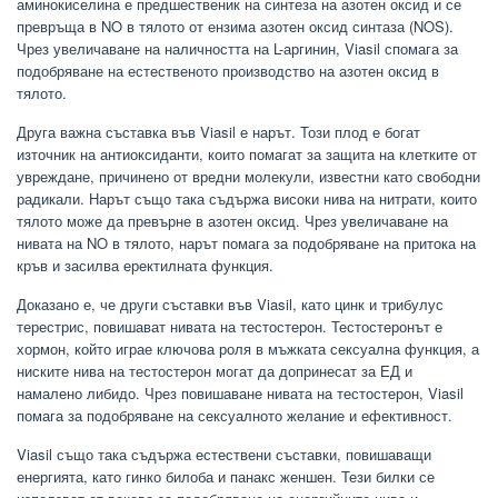
аминокиселина е предшественик на синтеза на азотен оксид и се
превръща в NO в тялото от ензима азотен оксид синтаза (NOS).
Чрез увеличаване на наличността на L-аргинин, Viasil спомага за
подобряване на естественото производство на азотен оксид в
тялото.
Друга важна съставка във Viasil е нарът. Този плод е богат
източник на антиоксиданти, които помагат за защита на клетките от
увреждане, причинено от вредни молекули, известни като свободни
радикали. Нарът също така съдържа високи нива на нитрати, които
тялото може да превърне в азотен оксид. Чрез увеличаване на
нивата на NO в тялото, нарът помага за подобряване на притока на
кръв и засилва еректилната функция.
Доказано е, че други съставки във Viasil, като цинк и трибулус
терестрис, повишават нивата на тестостерон. Тестостеронът е
хормон, който играе ключова роля в мъжката сексуална функция, а
ниските нива на тестостерон могат да допринесат за ЕД и
намалено либидо. Чрез повишаване нивата на тестостерон, Viasil
помага за подобряване на сексуалното желание и ефективност.
Viasil също така съдържа естествени съставки, повишаващи
енергията, като гинко билоба и панакс женшен. Тези билки се