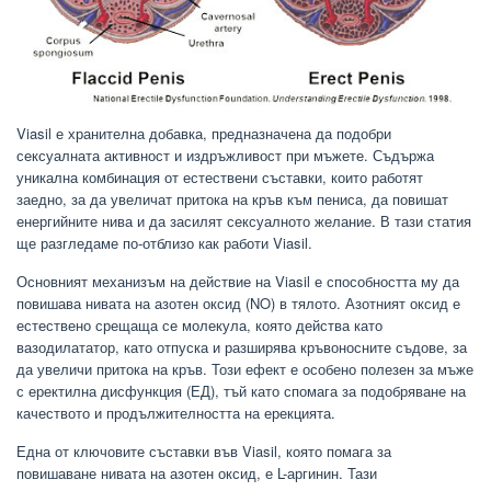
Viasil е хранителна добавка, предназначена да подобри
сексуалната активност и издръжливост при мъжете. Съдържа
уникална комбинация от естествени съставки, които работят
заедно, за да увеличат притока на кръв към пениса, да повишат
енергийните нива и да засилят сексуалното желание. В тази статия
ще разгледаме по-отблизо как работи Viasil.
Основният механизъм на действие на Viasil е способността му да
повишава нивата на азотен оксид (NO) в тялото. Азотният оксид е
естествено срещаща се молекула, която действа като
вазодилататор, като отпуска и разширява кръвоносните съдове, за
да увеличи притока на кръв. Този ефект е особено полезен за мъже
с еректилна дисфункция (ЕД), тъй като спомага за подобряване на
качеството и продължителността на ерекцията.
Една от ключовите съставки във Viasil, която помага за
повишаване нивата на азотен оксид, е L-аргинин. Тази