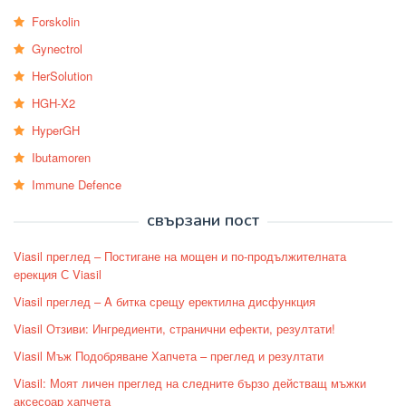
Forskolin
Gynectrol
HerSolution
HGH-X2
HyperGH
Ibutamoren
Immune Defence
свързани пост
Viasil преглед – Постигане на мощен и по-продължителната
ерекция С Viasil
Viasil преглед – A битка срещу еректилна дисфункция
Viasil Отзиви: Ингредиенти, странични ефекти, резултати!
Viasil Мъж Подобряване Хапчета – преглед и резултати
Viasil: Моят личен преглед на следните бързо действащ мъжки
аксесоар хапчета