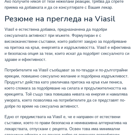
Ако получите някоя от тези нежелани реакции, трябва да спрете
приема на добавката и да се консултирате с Вашия лекар.
Резюме на прегледа на Viasil
Viasil е естествена добавка, предназначена да подобри
сексуалната активност при мъжете. Формулиран е с
висококачествени съставки, които работят заедно за подобряване
на притока на кръв, енергията и издръжливостта. Viasil е ефективна
и безопасна опция за тези, които искат да подобрят сексуалното си
здраве и ефективност.
Потребителите на Viasil съобщават за по-твърди и по-дълготрайни
ерекции, повишено сексуално желание и подобрена издръжливост.
Продуктът действа като увеличава притока на кръв към пениса,
което спомага за подобряване на силата и продължителността на
ерекцията. Той също така повишава нивата на енергия и намалява
умората, което позволява на потребителите да се представят по-
добре по време на сексуална активност.
Едно от предимствата на Viasil е, че е направен от естествени
съставки, което го прави безопасна и неинвазивна алтернатива на
лекарствата, отпускани с рецепта. Освен това има минимални
странични ефекти и се понася добре от повечето потребители.