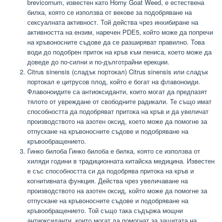
brevicornum, известен като Horny Goat Weed, е естествена
билка, която се използва от векове за подобряване на
сексуалната активност. Той действа чрез инхибиране на
активността на ензим, наречен PDE5, който може да попречи
на кръвоносните съдове да се разширяват правилно. Това
води до подобрен приток на кръв към пениса, което може да
доведе до по-силни и по-дълготрайни ерекции.
Citrus sinensis (сладък портокал) Citrus sinensis или сладък
портокал е цитрусов плод, който е богат на флавоноиди.
Флавоноидите са антиоксиданти, които могат да предпазят
тялото от увреждане от свободните радикали. Те също имат
способността да подобряват притока на кръв и да увеличат
производството на азотен оксид, което може да помогне за
отпускане на кръвоносните съдове и подобряване на
кръвообращението.
Гинко билоба Гинко билоба е билка, която се използва от
хиляди години в традиционната китайска медицина. Известен
е със способността си да подобрява притока на кръв и
когнитивната функция. Действа чрез увеличаване на
производството на азотен оксид, който може да помогне за
отпускане на кръвоносните съдове и подобряване на
кръвообращението. Той също така съдържа мощни
антиоксиданти, които могат да помогнат за защитата на