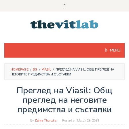
Skip
to
content
MENU
HOMEPAGE
/
BG
/
VIASIL
/
ПРЕГЛЕД НА VIASIL: ОБЩ ПРЕГЛЕД НА
НЕГОВИТЕ ПРЕДИМСТВА И СЪСТАВКИ
Преглед на Viasil: Общ
преглед на неговите
предимства и съставки
By
Zahra Thunzira
Posted on
March 29, 2023