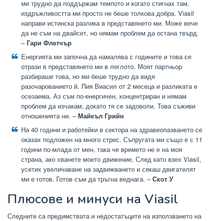
ми трудно да поддържам темпото и когато стигнах там,
издръжливостта ми просто не беше толкова добра. Viasil
направи истинска разлика в представянето ми. Може вече
да не съм на двайсет, но нямам проблем да остана твърд.
–
Гари Флетчър
Енергията ми започна да намалява с годините и това се
отрази в представянето ми в леглото. Моят партньор
разбираше това, но ми беше трудно да видя
разочарованието й. Пия Виасил от 2 месеца и разликата е
осезаема. Аз съм по-енергичен, концентриран и нямам
проблем да изчакам, докато тя се задоволи. Това съживи
отношенията ни. –
Майкъл Грийн
На 40 години и работейки в сектора на здравеопазването се
оказах подложен на много стрес. Съпругата ми също е с 11
години по-млада от мен, така че времето не е на моя
страна, ако хванете моето движение. След като взех Viasil,
усетих увеличаване на задвижването и сякаш двигателят
ми е готов. Готов съм да тръгна веднага. –
Скот У
Плюсове и минуси на Viasil
Следните са предимствата и недостатъците на използването на