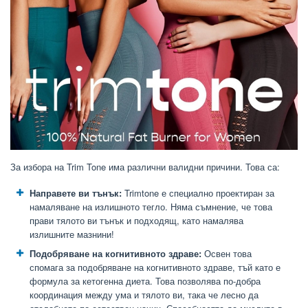
За избора на Trim Tone има различни валидни причини. Това са:
Направете ви тънък:
Trimtone е специално проектиран за
намаляване на излишното тегло. Няма съмнение, че това
прави тялото ви тънък и подходящ, като намалява
излишните мазнини!
Подобряване на когнитивното здраве:
Освен това
спомага за подобряване на когнитивното здраве, тъй като е
формула за кетогенна диета. Това позволява по-добра
координация между ума и тялото ви, така че лесно да