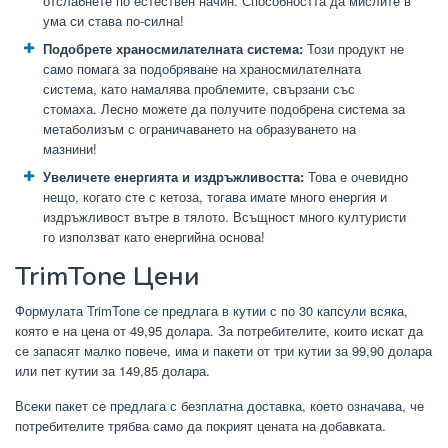
отслабнете по естествен начин. Способността да мислите в
ума си става по-силна!
Подобрете храносмилателната система:
Този продукт не
само помага за подобряване на храносмилателната
система, като намалява проблемите, свързани със
стомаха. Лесно можете да получите подобрена система за
метаболизъм с ограничаването на образуването на
мазнини!
Увеличете енергията и издръжливостта:
Това е очевидно
нещо, когато сте с кетоза, тогава имате много енергия и
издръжливост вътре в тялото. Всъщност много културисти
го използват като енергийна основа!
TrimTone Цени
Формулата TrimTone се предлага в кутии с по 30 капсули всяка,
която е на цена от 49,95 долара. За потребителите, които искат да
се запасят малко повече, има и пакети от три кутии за 99,90 долара
или пет кутии за 149,85 долара.
Всеки пакет се предлага с безплатна доставка, което означава, че
потребителите трябва само да покрият цената на добавката.