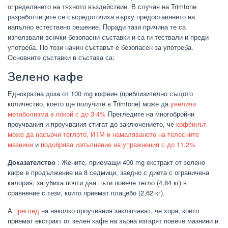
определянето на тяхното въздействие. В случая на
Trimtone
разработчиците се съсредоточиха върху предоставянето на
напълно естествено решение. Поради тази причина те са
използвали всички безопасни съставки и са ги тествали и преди
употреба. По този начин съставът е безопасен за употреба.
Основните съставки в състава са:
Зелено кафе
Еднократна доза от 100 mg кофеин (приблизително същото
количество, което ще получите в Trimtone) може да
увеличи
метаболизма в покой с до 3-4%
Прегледите на многобройни
проучвания и проучвания стигат до заключението, че
кофеинът
може да насърчи теглото, ИТМ и намаляването на телесните
мазнини
и
подобрява изпълнение на упражнения с до 11.2%
Доказателство
: Жените, приемащи 400 mg екстракт от зелено
кафе в продължение на 8 седмици, заедно с диета с ограничена
калория, загубиха почти два пъти повече тегло (4,84 кг) в
сравнение с тези, които приемат плацебо (2,62 кг).
А
преглед
на няколко проучвания заключават, че хора, които
приемат екстракт от зелен кафе на зърна изгарят повече мазнини и