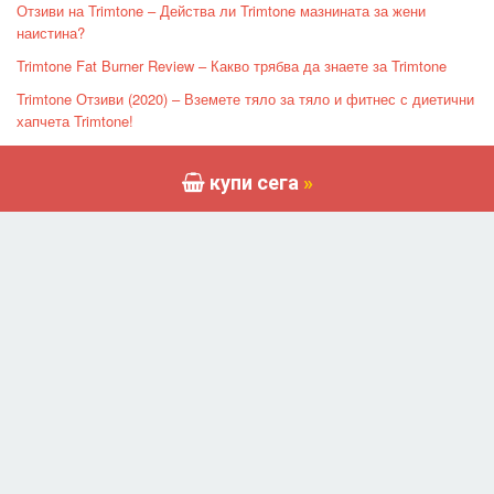
Отзиви на Trimtone – Действа ли Trimtone мазнината за жени
наистина?
Trimtone Fat Burner Review – Какво трябва да знаете за Trimtone
Trimtone Отзиви (2020) – Вземете тяло за тяло и фитнес с диетични
хапчета Trimtone!
Trimtone Review: Ефективно ли е изгарянето на мазнини за жени?
купи сега
»
Скорошна публикация
Преглед на мундщука AirSnore: Най-добрият мундщук против
хъркане през 2025 г.?
D-Max Bal преглед – А Сейф 100% Правна алтернатива на Dianabol
Преглед на TestoMax: Добавка с мощни съставки за увеличаване
на нивата на тестостерон
Тестоген Отзиви – Прочетете този подробен преглед, преди да
купите
Capsiplex Burn поддържа по-бързо изгаряне на калории през целия
ден