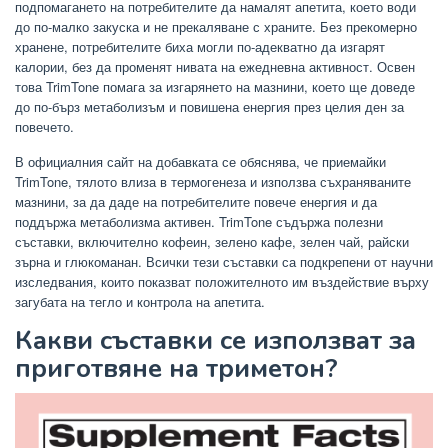
подпомагането на потребителите да намалят апетита, което води
до по-малко закуска и не прекаляване с храните. Без прекомерно
хранене, потребителите биха могли по-адекватно да изгарят
калории, без да променят нивата на ежедневна активност. Освен
това TrimTone помага за изгарянето на мазнини, което ще доведе
до по-бърз метаболизъм и повишена енергия през целия ден за
повечето.
В официалния сайт на добавката се обяснява, че приемайки
TrimTone, тялото влиза в термогенеза и използва съхраняваните
мазнини, за да даде на потребителите повече енергия и да
поддържа метаболизма активен. TrimTone съдържа полезни
съставки, включително кофеин, зелено кафе, зелен чай, райски
зърна и глюкоманан. Всички тези съставки са подкрепени от научни
изследвания, които показват положителното им въздействие върху
загубата на тегло и контрола на апетита.
Какви съставки се използват за
приготвяне на триметон?