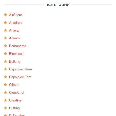
категории
AirSnore
Anadrole
Anavar
Anvarol
Berbaprime
Blackwolf
Bulking
Capsiplex Burn
Capsiplex Trim
Cilexin
Clenbutrol
Creatine
Cutting
D-Bal Max