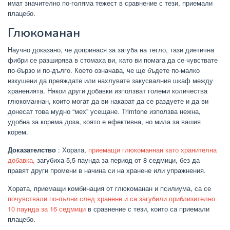
имат значително по-голяма тежест в сравнение с тези, приемали
плацебо.
Глюкоманан
Научно доказано, че допринася за загуба на тегло, тази диетична
фибри се разширява в стомаха ви, като ви помага да се чувствате
по-бързо и по-дълго. Което означава, че ще бъдете по-малко
изкушени да преяждате или нахлувате закусвалния шкаф между
храненията. Някои други добавки използват големи количества
глюкоманнан, които могат да ви накарат да се раздуете и да ви
донесат това мудно “мех” усещане. Trimtone използва нежна,
удобна за корема доза, която е ефективна, но мила за вашия
корем.
Доказателство
: Хората,
приемащи глюкоманнан като хранителна
добавка,
загубиха 5,5 паунда за период от 8 седмици, без да
правят други промени в начина си на хранене или упражнения.
Хората, приемащи комбинация от глюкоманан и псилиума, са се
почувствали по-пълни след хранене и са загубили приблизително
10 паунда за 16 седмици
в сравнение с тези, които са приемали
плацебо.