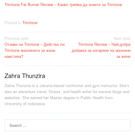
Trimtone Fat Burner Review – Какво трябва да знаете за Trimtone
Posted in
Trimtone
Post
Previous post
Next post
Отзиви на Trimtone – Действа ли
Trimtone Review – Най-добра
navigation
Trimtone мазнината за жени
добавка за изгаряне на мазнини
наистина?
за жени
Zahra Thunzira
Zahra Thunzira is a Jakarta-based nutritionist and gym instructor. She’s
also an adventure travel, fitness, and health writer for several blogs and
websites. She earned her Master degree in Public Health from
University of Indonesia.
Search
for: