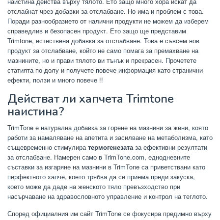
наистина действа върху тялото. Ето защо много хора искат да
отслабнат чрез добавки за отслабване. Но има и проблем с това.
Поради разнообразието от налични продукти не можем да изберем
справедлив и безопасен продукт. Ето защо ще представим
Trimtone, естествена добавка за отслабване. Това е съвсем нов
продукт за отслабване, който не само помага за премахване на
мазнините, но и прави тялото ви тънък и прекрасен. Прочетете
статията по-долу и получете повече информация като странични
ефекти, ползи и много повече !!
Действат ли хапчета Trimtone
наистина?
TrimTone е натурална добавка за горене на мазнини за жени, която
работи за намаляване на апетита и засилване на метаболизма, като
същевременно стимулира
термогенезата
за ефективни резултати
за отслабване. Намерен само в TrimTone.com, еднодневните
съставки за изгаряне на мазнини в TrimTone са приветствани като
перфектното хапче, което трябва да се приема преди закуска,
което може да даде на женското тяло превъзходство при
насърчаване на здравословното управление и контрол на теглото.
Според официалния им сайт TrimTone се фокусира предимно върху