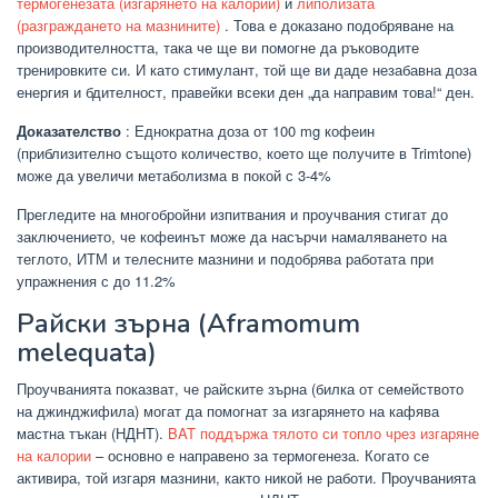
термогенезата (изгарянето на калории)
и
липолизата
(разграждането на мазнините)
. Това е доказано подобряване на
производителността, така че ще ви помогне да ръководите
тренировките си. И като стимулант, той ще ви даде незабавна доза
енергия и бдителност, правейки всеки ден „да направим това!“ ден.
Доказателство
: Еднократна доза от 100 mg кофеин
(приблизително същото количество, което ще получите в Trimtone)
може да увеличи метаболизма в покой с 3-4%
Прегледите на многобройни изпитвания и проучвания стигат до
заключението, че кофеинът може да насърчи намаляването на
теглото, ИТМ и телесните мазнини и подобрява работата при
упражнения с до 11.2%
Райски зърна (Aframomum
melequata)
Проучванията показват, че райските зърна (билка от семейството
на джинджифила) могат да помогнат за изгарянето на кафява
мастна тъкан (НДНТ).
BAT поддържа тялото си топло чрез изгаряне
на калории
– основно е направено за термогенеза. Когато се
активира, той изгаря мазнини, както никой не работи. Проучванията