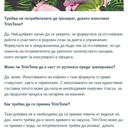
Трябва ли потребителите да тренират, докато използват
TrimTone?
Да. Най-добрият начин да се уверите, че формулата за отслабване
работи е участието в редовен план за диета и упражнения.
Формулата не е предназначена да бъде лек за отслабване, но ще
помогне на потребителите да увеличат количеството калории,
които изгарят (и консумират) в процеса.
Може ли TrimTone да е част от рутината преди тренировка?
Да, може. Използването на кофеин с тази формула го прави
стимулант, както и термогенен. С използването на тази единствена
съставка тялото може да получи необходимия енергиен тласък, за
да продължи процеса на изгаряне на мазнини.
Как трябва да се приема TrimTone?
Тази добавка не е необходимо да се приема повече от веднъж на
ден, което трябва да е около времето за закуска. TrimTone може да
се приема с вода, но потребителите трябва да изчакат, докато