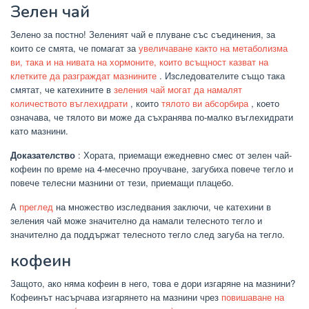
Зелен чай
Зелено за постно! Зеленият чай е плуване със съединения, за
които се смята, че помагат за
увеличаване както на метаболизма
ви, така и на нивата на хормоните, които всъщност казват на
клетките да разграждат мазнините
. Изследователите също така
смятат, че катехините в
зеления чай могат да намалят
количеството въглехидрати
, които
тялото ви абсорбира
, което
означава, че тялото ви може да съхранява по-малко въглехидрати
като мазнини.
Доказателство
: Хората, приемащи ежедневно смес от зелен чай-
кофеин по време на 4-месечно проучване, загубиха повече тегло и
повече телесни мазнини от тези, приемащи плацебо.
А
преглед
на множество изследвания заключи, че катехини в
зеления чай може значително да намали телесното тегло и
значително да поддържат телесното тегло след загуба на тегло.
кофеин
Защото, ако няма кофеин в него, това е дори изгаряне на мазнини?
Кофеинът насърчава изгарянето на мазнини чрез
повишаване на