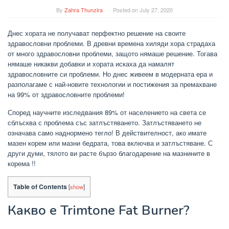
By
Zahra Thunzira
Posted on
July 27, 2020
Днес хората не получават перфектно решение на своите
здравословни проблеми. В древни времена хиляди хора страдаха
от много здравословни проблеми, защото нямаше решение. Тогава
нямаше никакви добавки и хората искаха да намалят
здравословните си проблеми. Но днес живеем в модерната ера и
разполагаме с най-новите технологии и постижения за премахване
на 99% от здравословните проблеми!
Според научните изследвания 89% от населението на света се
сблъсква с проблема със затлъстяването. Затлъстяването не
означава само наднормено тегло! В действителност, ако имате
мазен корем или мазни бедрата, това включва и затлъстяване. С
други думи, тялото ви расте бързо благодарение на мазнините в
корема !!
Table of Contents
[
show
]
Какво е Trimtone Fat Burner?