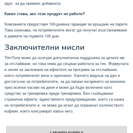
ядат, за да приемат добавката.
Какво става, ако този продукт не работи?
Компанията предоставя 100-дневна гаранция за връщане на парите.
Това означава, че потребителите могат да получат възстановяване
в рамките на първите 100 дни.
Заключителни мисли
TrimTone може да осигури допълнителна поддръжка за целите им
за отслабване, но това няма да свърши работата за тях. Формулата
е начин за засилване на ефектите на програма за отслабване,
която потребителят вече е приложил. Хапчето веднъж на ден е
достатъчно за потребителите, за да запази изгарянето на мазнини
през всички часове на деня и може да бъде включено като
средство за тренировка преди тренировка. Без съобщавани
странични ефекти, единственото предупреждение, което се казва
на потребителите е, че може да искат да ограничат количеството
кофеин, което консумират извън него.
1 MONTH SUPPLY