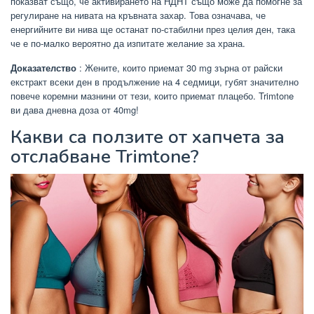
показват също, че активирането на НДНТ също може да помогне за
регулиране на нивата на кръвната захар. Това означава, че
енергийните ви нива ще останат по-стабилни през целия ден, така
че е по-малко вероятно да изпитате желание за храна.
Доказателство
: Жените, които приемат 30 mg зърна от райски
екстракт всеки ден в продължение на 4 седмици, губят значително
повече коремни мазнини от тези, които приемат плацебо. Trimtone
ви дава дневна доза от 40mg!
Какви са ползите от хапчета за
отслабване Trimtone?