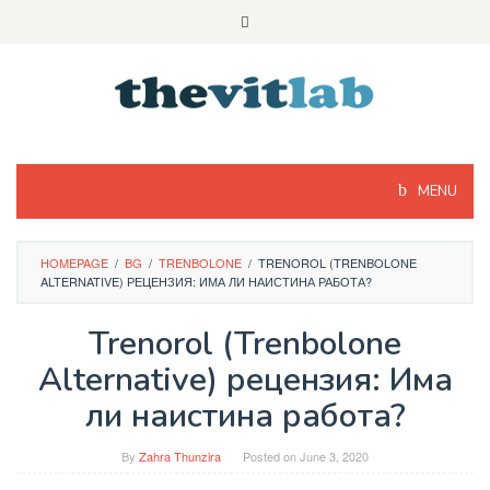
Skip
to
content
MENU
HOMEPAGE
/
BG
/
TRENBOLONE
/
TRENOROL (TRENBOLONE
ALTERNATIVE) РЕЦЕНЗИЯ: ИМА ЛИ НАИСТИНА РАБОТА?
Trenorol (Trenbolone
Alternative) рецензия: Има
ли наистина работа?
By
Zahra Thunzira
Posted on
June 3, 2020