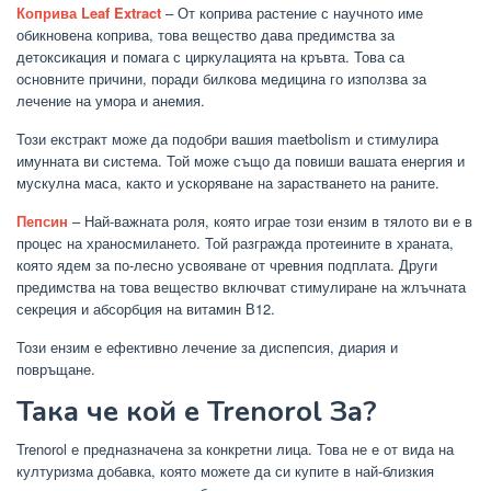
Коприва Leaf Extract
– От коприва растение с научното име
обикновена коприва, това вещество дава предимства за
детоксикация и помага с циркулацията на кръвта. Това са
основните причини, поради билкова медицина го използва за
лечение на умора и анемия.
Този екстракт може да подобри вашия maetbolism и стимулира
имунната ви система. Той може също да повиши вашата енергия и
мускулна маса, както и ускоряване на зарастването на раните.
Пепсин
– Най-важната роля, която играе този ензим в тялото ви е в
процес на храносмилането. Той разгражда протеините в храната,
която ядем за по-лесно усвояване от чревния подплата. Други
предимства на това вещество включват стимулиране на жлъчната
секреция и абсорбция на витамин В12.
Този ензим е ефективно лечение за диспепсия, диария и
повръщане.
Така че кой е Trenorol За?
Trenorol е предназначена за конкретни лица. Това не е от вида на
културизма добавка, която можете да си купите в най-близкия