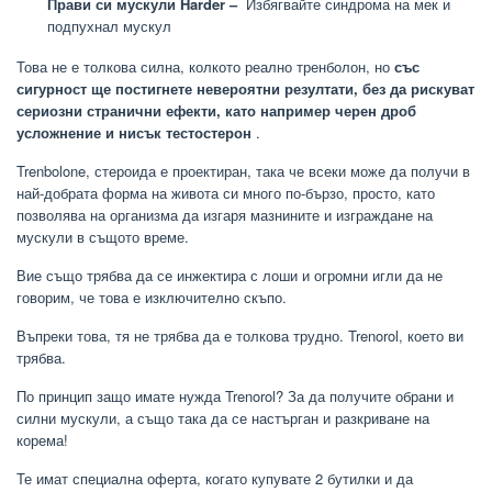
Прави си мускули Harder –
Избягвайте синдрома на мек и
подпухнал мускул
Това не е толкова силна, колкото реално тренболон, но
със
сигурност ще постигнете невероятни резултати, без да рискуват
сериозни странични ефекти, като например черен дроб
усложнение и нисък тестостерон
.
Trenbolone, стероида е проектиран, така че всеки може да получи в
най-добрата форма на живота си много по-бързо, просто, като
позволява на организма да изгаря мазнините и изграждане на
мускули в същото време.
Вие също трябва да се инжектира с лоши и огромни игли да не
говорим, че това е изключително скъпо.
Въпреки това, тя не трябва да е толкова трудно. Trenorol, което ви
трябва.
По принцип защо имате нужда Trenorol? За да получите обрани и
силни мускули, а също така да се настърган и разкриване на
корема!
Те имат специална оферта, когато купувате 2 бутилки и да