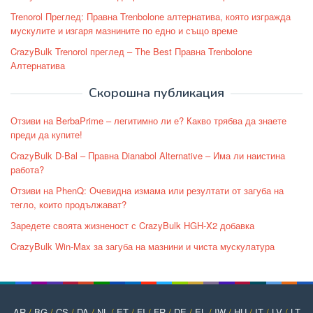
Trenorol Преглед: Правна Trenbolone алтернатива, която изгражда
мускулите и изгаря мазнините по едно и също време
CrazyBulk Trenorol преглед – The Best Правна Trenbolone
Алтернатива
Скорошна публикация
Отзиви на BerbaPrime – легитимно ли е? Какво трябва да знаете
преди да купите!
CrazyBulk D-Bal – Правна Dianabol Alternative – Има ли наистина
работа?
Отзиви на PhenQ: Очевидна измама или резултати от загуба на
тегло, които продължават?
Заредете своята жизненост с CrazyBulk HGH-X2 добавка
CrazyBulk Win-Max за загуба на мазнини и чиста мускулатура
AR
/
BG
/
CS
/
DA
/
NL
/
ET
/
FI
/
FR
/
DE
/
EL
/
IW
/
HU
/
IT
/
LV
/
LT