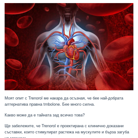
Моят опит с Trenorol ме накара да осъзная, че бее най-добрата
алтернатива правна trnbolone. Бее много силна.
Какво може да е тайната зад всичко това?
Ще забележите, че Trenorol е проектирана с клинично доказани
съставки, които стимулират растежа на мускулите и бърза загуба
на мазнини.