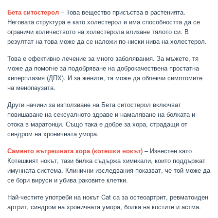
Бета ситостерол
– Това вещество присъства в растенията.
Неговата структура е като холестерол и има способността да се
ограничи количеството на холестерола влизане тялото си. В
резултат на това може да се наложи по-ниски нива на холестерол.
Това е ефективно лечение за много заболявания. За мъжете, тя
може да помогне за подобряване на доброкачествена простатна
хиперплазия (ДПХ). И за жените, тя може да облекчи симптомите
на менопаузата.
Други начини за използване на Бета ситостерол включват
повишаване на сексуалното здраве и намаляване на болката и
отока в маратонци. Също така е добре за хора, страдащи от
синдром на хроничната умора.
Саменто вътрешната кора (котешки нокът)
– Известен като
Котешкият нокът, тази билка съдържа химикали, които поддържат
имунната система. Клинични изследвания показват, че той може да
се бори вируси и убива раковите клетки.
Най-честите употреби на нокът Cat са за остеоартрит, ревматоиден
артрит, синдром на хроничната умора, болка на костите и астма.