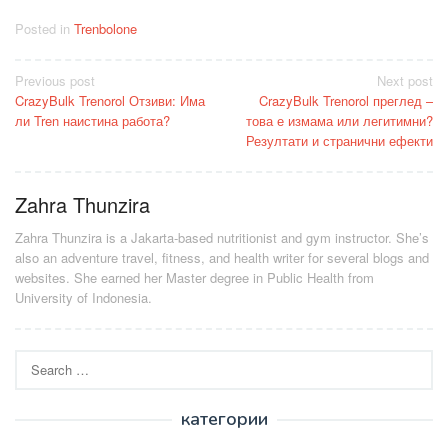
Posted in
Trenbolone
Post
Previous post
Next post
CrazyBulk Trenorol Отзиви: Има
CrazyBulk Trenorol преглед –
navigation
ли Tren наистина работа?
това е измама или легитимни?
Резултати и странични ефекти
Zahra Thunzira
Zahra Thunzira is a Jakarta-based nutritionist and gym instructor. She’s
also an adventure travel, fitness, and health writer for several blogs and
websites. She earned her Master degree in Public Health from
University of Indonesia.
Search
for:
категории