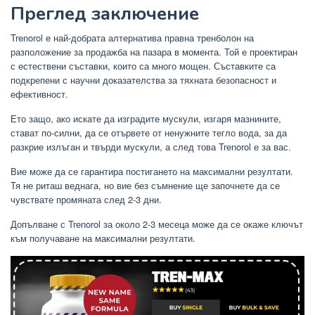
Преглед заключение
Trenorol е най-добрата алтернатива правна тренболон на
разположение за продажба на пазара в момента. Той е проектиран
с естествени съставки, които са много мощен. Съставките са
подкрепени с научни доказателства за тяхната безопасност и
ефективност.
Ето защо, ако искате да изградите мускули, изгаря мазнините,
стават по-силни, да се отървете от ненужните тегло вода, за да
разкрие излъган и твърди мускули, а след това Trenorol е за вас.
Вие може да се гарантира постигането на максимални резултати.
Тя не риташ веднага, но вие без съмнение ще започнете да се
чувствате промяната след 2-3 дни.
Допълване с Trenorol за около 2-3 месеца може да се окаже ключът
към получаване на максимални резултати.