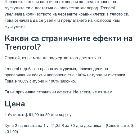
Червените кръвни клетки са отговорни за предоставяне на
мускулите си с достатъчно количество кислород. Trenorol
увеличава количеството на червените кръвни клетки в тялото си.
Това означава да се увеличи предлагането на кислород към
мускулите.
Какви са страничните ефекти на
Trenorol?
Слушай, аз не мога да подчертае това достатъчно.
Trenorol е добавка правна културизма, произведени на
проверявания обект и направена със 100% натурални съставки.
Това е 100% сигурно и 100% законно.
Тя не причинява странични ефекти. Не всеки, че аз знам.
Цена
1 бутилка: $ 61,99 за 30 дни supplly
Купи 2 на цената на 1
:
41,32 $ за 30 дни доставка – (Спестявате: $
131.02)