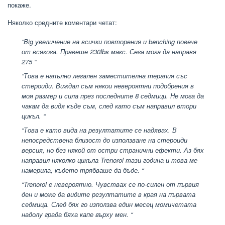
покаже.
Няколко средните коментари четат:
“Big увеличение на всички повторения и benching повече
от всякога. Правеше 230lbs макс. Сега мога да направя
275 “
“Това е напълно легален заместителна терапия със
стероиди. Виждал съм някои невероятни подобрения в
моя размер и сила през последните 8 седмици. Не мога да
чакам да видя къде съм, след като съм направил втори
цикъл. “
“Това е като вида на резултатите се надявах. В
непосредствена близост до използване на стероиди
версия, но без някой от остри странични ефекти. Аз бях
направил няколко цикъла Trenorol тази година и това ме
намерила, където трябваше да бъде. “
“Trenorol е невероятно. Чувствах се по-силен от първия
ден и може да видите резултатите в края на първата
седмица. След бях го използва един месец момичетата
надолу града бяха капе върху мен. “