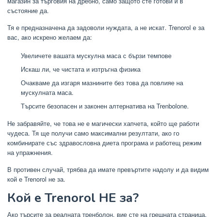
магазин за търговия на дребно, само защото сте готови и в
състояние да.
Тя е предназначена да задоволи нуждата, а не искат. Trenorol е за
вас, ако искрено желаем да:
Увеличете вашата мускулна маса с бързи темпове
Искаш ли, че чистата и изтръгна физика
Очакваме да изгаря мазнините без това да повлияе на
мускулната маса.
Търсите безопасен и законен алтернатива на Trenbolone.
Не забравяйте, че това не е магически хапчета, който ще работи
чудеса. Тя ще получи само максимални резултати, ако го
комбинирате със здравословна диета програма и работещ режим
на упражнения.
В противен случай, трябва да имате превъртите надолу и да видим
кой е Trenorol не за.
Кой е Trenorol НЕ за?
Ако търсите за реалната тренболон, вие сте на грешната страница.