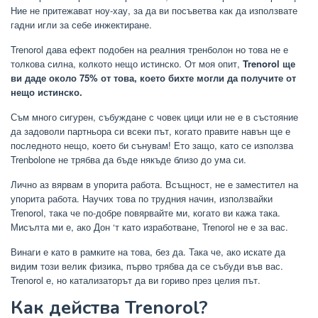
Ние не притежават ноу-хау, за да ви посъветва как да използвате
гадни игли за себе инжектиране.
Trenorol дава ефект подобен на реалния тренболон но това не е
толкова силна, колкото нещо истинско. От моя опит,
Trenorol ще
ви даде около 75% от това, което бихте могли да получите от
нещо истинско.
Съм много сигурен, събуждане с човек цици или не е в състояние
да задоволи партньора си всеки път, когато правите навън ще е
последното нещо, което би сънувам! Ето защо, като се използва
Trenbolone не трябва да бъде някъде близо до ума си.
Лично аз вярвам в упорита работа. Всъщност, не е заместител на
упорита работа. Научих това по трудния начин, използвайки
Trenorol, така че по-добре повярвайте ми, когато ви кажа така.
Мисълта ми е, ако Дон ‘т като изработване, Trenorol не е за вас.
Винаги е като в рамките на това, без да. Така че, ако искате да
видим този велик физика, първо трябва да се събуди във вас.
Trenorol е, но катализаторът да ви гориво през целия път.
Как действа Trenorol?