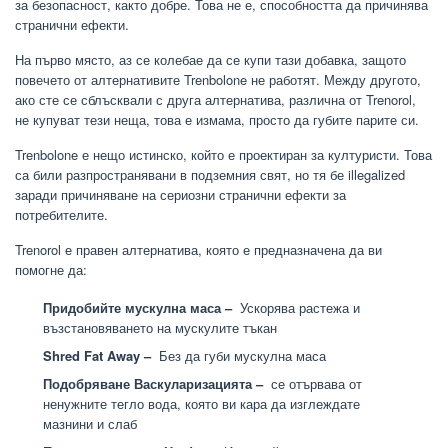
за безопасност, както добре. Това не е, способността да причинява
странични ефекти.
На първо място, аз се колебае да се купи тази добавка, защото
повечето от алтернативите Trenbolone не работят. Между другото,
ако сте се сблъсквали с друга алтернатива, различна от Trenorol,
не купуват тези неща, това е измама, просто да губите парите си.
Trenbolone е нещо истинско, който е проектиран за културисти. Това
са били разпространявани в подземния свят, но тя бе illegalized
заради причиняване на сериозни странични ефекти за
потребителите.
Trenorol е правен алтернатива, която е предназначена да ви
помогне да:
Придобийте мускулна маса –
Ускорява растежа и
възстановяването на мускулите тъкан
Shred Fat Away –
Без да губи мускулна маса
Подобряване Васкуларизацията –
се отървава от
ненужните тегло вода, която ви кара да изглеждате
мазнини и слаб