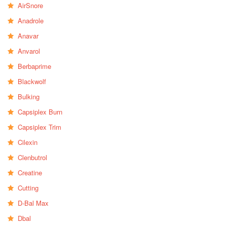
AirSnore
Anadrole
Anavar
Anvarol
Berbaprime
Blackwolf
Bulking
Capsiplex Burn
Capsiplex Trim
Cilexin
Clenbutrol
Creatine
Cutting
D-Bal Max
Dbal