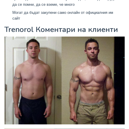
да се помни, да се вземе, че много
Могат да бъдат закупени само онлайн от официалния им
сайт
Trenorol Коментари на клиенти