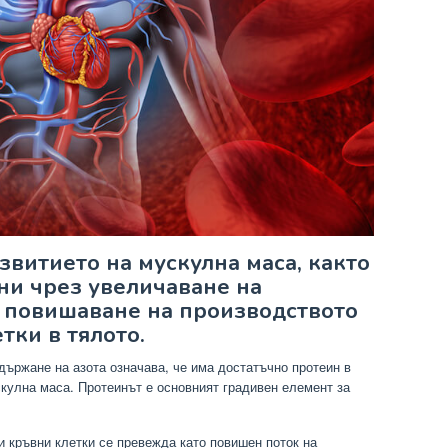
звитието на мускулна маса, както
ни чрез увеличаване на
и повишаване на производството
тки в тялото.
държане на азота означава, че има достатъчно протеин в
скулна маса. Протеинът е основният градивен елемент за
и кръвни клетки се превежда като повишен поток на