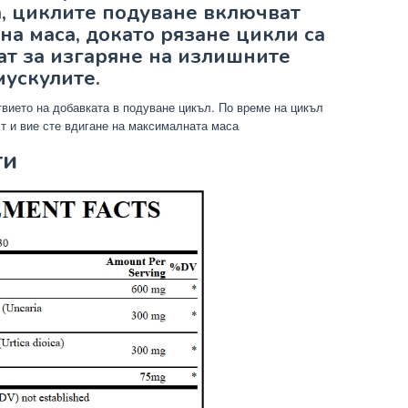
а, циклите подуване включват
на маса, докато рязане цикли са
ват за изгаряне на излишните
мускулите.
твието на добавката в подуване цикъл. По време на цикъл
т и вие сте вдигане на максималната маса
ти