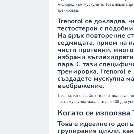
кислород към мускулите. Това помага да 
тренировка.
Trenorol се докладва, 
тестостерон с подобн
На връх повторение ст
седмицата. прием на к
чисти протеини, много
избрани въглехидрати 
пара. С тази специфич
тренировка, Trenorol е
създадете мускулна ма
въображение.
Така че, използвайте Trenorol веднага сле
чиста мускулна маса в първия 30 дни упо
Когато се използва 
Това е идеалното допъ
групирания цикли, как