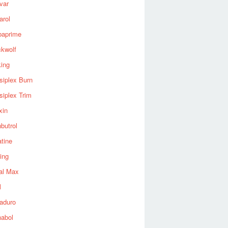
var
arol
baprime
ckwolf
king
siplex Burn
siplex Trim
xin
butrol
tine
ing
al Max
l
aduro
nabol