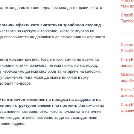
тази д
а, може да имате още една причина да го прави, когато
CrazyB
Trenbo
огенни ефекти като синтетичен тренболон стероид.
чеството на мускулна творение, което осигурява на
до способността на добавката да се увеличи сексуалното
Хранит
PhenQ 
вени кръвни клетки.
Това е много важно по време на
CrazyB
 кръвни клетки, означава, че има по-малко кислород,
помага
е необходимо да има кислород за изгаряне на калории,
MaleEx
 упражнения, това може да окаже влияние върху
подобр
дставят по-добре.
Визия 
измама
йто е ключов компонент в процеса на създаване на
CrazyB
основен структурен елемент на протеин.
Задържане на
страни
зва повече протеини, отколкото използва като източник
че има достатъчно протеини, за да се създадат нови
лания надпис.