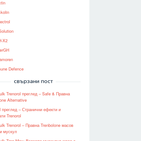
tin
kolin
ectrol
Solution
-X2
erGH
tamoren
une Defence
свързани пост
ulk Trenorol преглед – Safe & Правна
one Alternative
ol преглед – Странични ефекти и
ти Trenorol
ulk Trenorol – Правна Trenbolone масов
и мускул
ulk Tren-Max: Вземете мускулна маса с