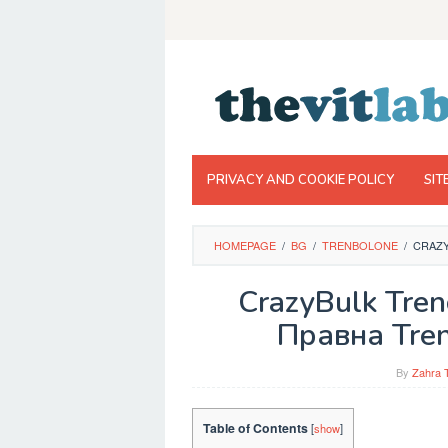
Skip
to
content
PRIVACY AND COOKIE POLICY
SIT
HOMEPAGE
/
BG
/
TRENBOLONE
/
CRAZY
CrazyBulk Tren
Правна Tre
By
Zahra 
Table of Contents
[
show
]