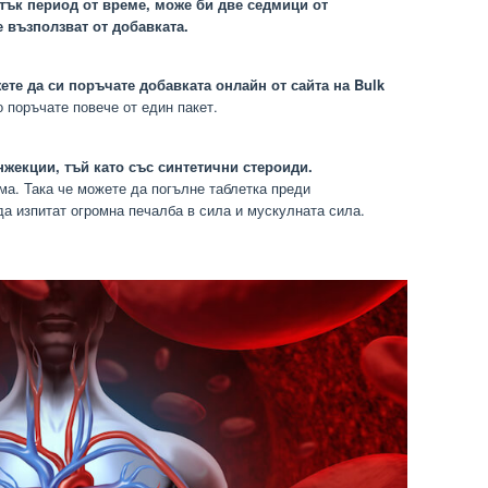
атък период от време, може би две седмици от
е възползват от добавката.
ете да си поръчате добавката онлайн от сайта на Bulk
о поръчате повече от един пакет.
нжекции, тъй като със синтетични стероиди.
ма. Така че можете да погълне таблетка преди
да изпитат огромна печалба в сила и мускулната сила.