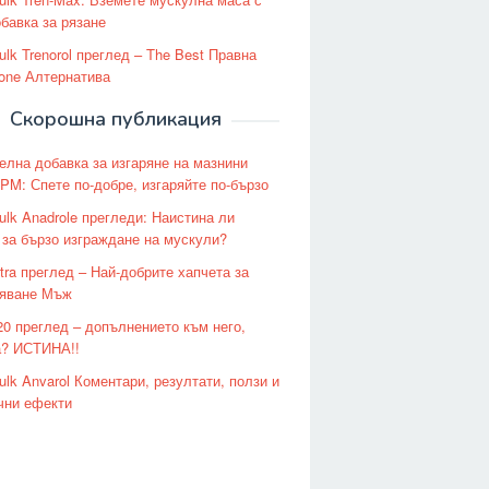
обавка за рязане
ulk Trenorol преглед – The Best Правна
lone Алтернатива
Скорошна публикация
елна добавка за изгаряне на мазнини
PM: Спете по-добре, изгаряйте по-бързо
ulk Anadrole прегледи: Наистина ли
 за бързо изграждане на мускули?
tra преглед – Най-добрите хапчета за
яване Мъж
20 преглед – допълнението към него,
? ИСТИНА!!
ulk Anvarol Коментари, резултати, ползи и
чни ефекти