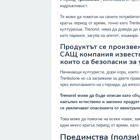
издръжливост.
Тя може да помогне на своите потребител
кратък период от време, точно като Trenb
културизъм, Trenorol, няма да доведе до 
като параноя, загуба на апетит, кошмари
Продуктът се произвежд
САЩ компания известн
които са безопасни за 
Начинаещи културисти, дори хора, които 
Trenbolone но са загрижени за двете пра
чрез използването на стероида, да използ
Trenorol може да бъде описан като сбъ
напълно естествено и законно продукт
се увеличават опасенията от евентуал
Това може да помогне на всеки човек, за
един много кратък период от време, като
Предимства (ползи)