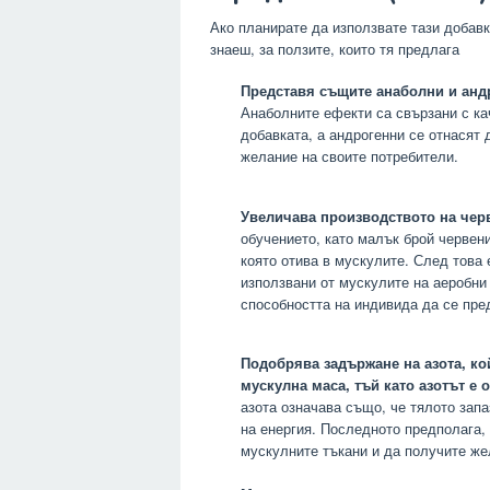
Ако планирате да използвате тази добавк
знаеш, за ползите, които тя предлага
Представя същите анаболни и андр
Анаболните ефекти са свързани с ка
добавката, а андрогенни се отнасят 
желание на своите потребители.
Увеличава производството на чер
обучението, като малък брой червени
която отива в мускулите. След това 
използвани от мускулите на аеробни
способността на индивида да се пре
Подобрява задържане на азота, ко
мускулна маса, тъй като азотът е 
азота означава също, че тялото запа
на енергия. Последното предполага, 
мускулните тъкани и да получите же