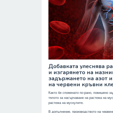
Добавката улеснява ра
и изгарянето на мазни
задържането на азот 
на червени кръвни кле
Както бе споменато по-рано, повишено за
тялото за насърчаване на растежа на му
растежа на мускулите.
В допълнение, производството на червен