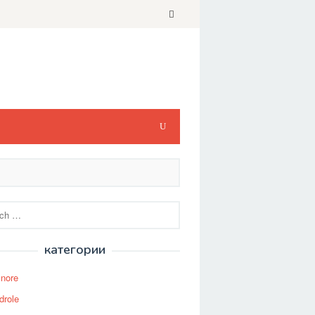
категории
Snore
drole