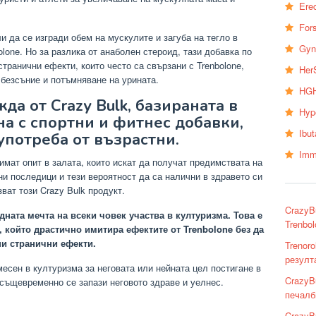
Erec
Fors
и да се изгради обем на мускулите и загуба на тегло в
Gyn
olone. Но за разлика от анаболен стероид, тази добавка по
странични ефекти, които често са свързани с Trenbolone,
Her
, безсъние и потъмняване на урината.
HGH
а от Crazy Bulk, базираната в
Hyp
а с спортни и фитнес добавки,
Ibu
употреба от възрастни.
Imm
имат опит в залата, които искат да получат предимствата на
вни последици и тези вероятност да са налични в здравето си
ват този Crazy Bulk продукт.
CrazyB
дната мечта на всеки човек участва в културизма. Това е
Trenbol
, който драстично имитира ефектите от Trenbolone без да
ни странични ефекти.
Trenor
резулта
месен в културизма за неговата или нейната цел постигане в
CrazyB
 същевременно се запази неговото здраве и уелнес.
печалб
CrazyB