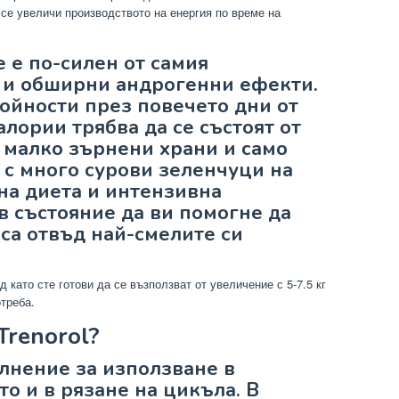
се увеличи производството на енергия по време на
че е по-силен от самия
и и обширни андрогенни ефекти.
ойности през повечето дни от
алории трябва да се състоят от
 малко зърнени храни и само
с много сурови зеленчуци на
на диета и интензивна
 в състояние да ви помогне да
са отвъд най-смелите си
д като сте готови да се възползват от увеличение с 5-7.5 кг
треба.
Trenorol?
лнение за използване в
то и в рязане на цикъла. В