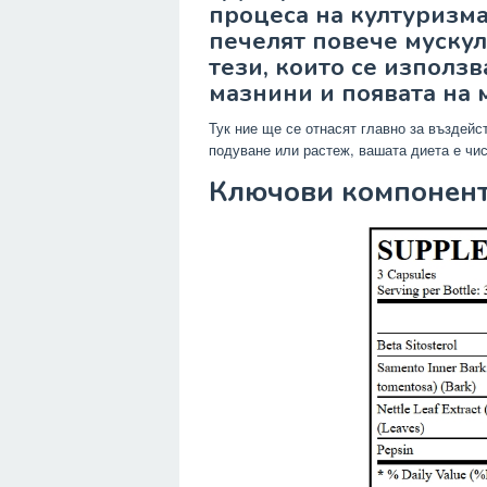
процеса на културизм
печелят повече мускул
тези, които се използ
мазнини и появата на 
Тук ние ще се отнасят главно за въздейс
подуване или растеж, вашата диета е чис
Ключови компонен