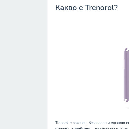
Какво е Trenorol?
Trenorol е законен, безопасен и еднакво
стероид,
тренболон
, използвана от кул