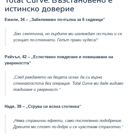
Total Curve: Възстановено е
истинско доверие
Емили, 34 – „Забележимо по-пълна за 6 седмици“
„Бях скептична, но гърдите ми изглеждат по-пълни и се
усещат по-стегнати. Гелът прави чудеса!“
Рейчъл, 42 – „Естествено повдигане и повишаване на
увереността“
„След раждането на децата исках да си върна
стегнатостта без операция. Total Curve ми даде видимо
повдигане и увереност.“
Надя, 39 – „Струва си всяка стотинка“
„Няма странични ефекти, само постепенно подобрение.
Дрехите ми стоят по-добре и се чувствам страхотно.“