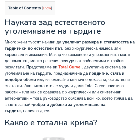
Table of Contents
[
show
]
Науката зад естественото
уголемяване на гърдите
Много жени търсят начини да
увеличат размера и стегнатостта на
гърдите си по естествен път,
без хирургическа намеса или
хормонални инжекции. Макар че кремовете и упражненията могат
да помогнат, малко решения осигуряват забележими и трайни
резултати. Представяме ви
Total Curve
, двуетапна система за
уголемяване на гърдите, предназначена да
повдигне, стяга и
подобри обема им,
използвайки клинично доказани, естествени
съставки. Ако някога сте се чудили дали Total Curve наистина
работи – или как се сравнява с хирургически или синтетични
алтернативи – това ръководство обяснява всичко, което трябва да
знаете за най
-добрата добавка за уголемяване на
гърдите,
налична днес.
Какво е тотална крива?