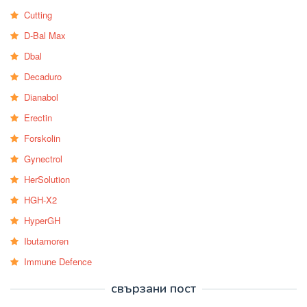
Cutting
D-Bal Max
Dbal
Decaduro
Dianabol
Erectin
Forskolin
Gynectrol
HerSolution
HGH-X2
HyperGH
Ibutamoren
Immune Defence
свързани пост