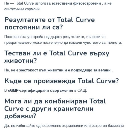
Не — Total Curve използва
естествени фитоестрогени
, а не
синтетични хормони.
Резултатите от Total Curve
постоянни ли са?
Постоянната употреба поддържа резултатите, въпреки че
прекратяването може постепенно да намали чувството за пълнота.
Тестван ли е Total Curve върху
животни?
Не, не е
жестокост към животни и е подходящо за вегани
.
Къде се произвежда Total Curve?
В
cGMP-сертифицирани съоръжения
в САЩ.
Мога ли да комбинирам Total
Curve с други хранителни
добавки?
Да, но избягвайте едновременно хормонални или естроген-базирани