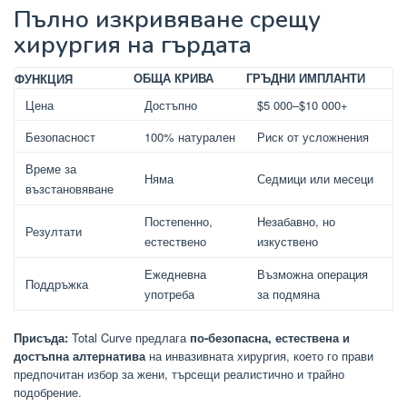
Пълно изкривяване срещу
хирургия на гърдата
ОБЩА КРИВА
ГРЪДНИ ИМПЛАНТИ
ФУНКЦИЯ
Цена
Достъпно
$5 000–$10 000+
Безопасност
100% натурален
Риск от усложнения
Време за
Няма
Седмици или месеци
възстановяване
Постепенно,
Незабавно, но
Резултати
естествено
изкуствено
Ежедневна
Възможна операция
Поддръжка
употреба
за подмяна
Присъда:
Total Curve предлага
по-безопасна, естествена и
достъпна алтернатива
на инвазивната хирургия, което го прави
предпочитан избор за жени, търсещи реалистично и трайно
подобрение.