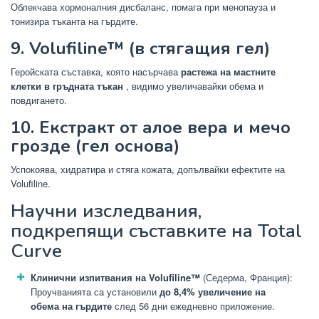
Облекчава хормоналния дисбаланс, помага при менопауза и
тонизира тъканта на гърдите.
9. Volufiline™ (в стягащия гел)
Геройската съставка, която насърчава
растежа на мастните
клетки в гръдната тъкан
, видимо увеличавайки обема и
повдигането.
10. Екстракт от алое вера и мечо
грозде (гел основа)
Успокоява, хидратира и стяга кожата, допълвайки ефектите на
Volufiline.
Научни изследвания,
подкрепящи съставките на Total
Curve
Клинични изпитвания на Volufiline™
(Седерма, Франция):
Проучванията са установили
до 8,4% увеличение на
обема на гърдите
след 56 дни ежедневно приложение.