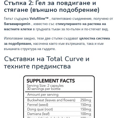
Стъпка 2: Гел за повдигане и
стягане (външно подобрение)
Гелът съдържа
Volufiline™
, патентовано съединение, получено от
Sarsasapogenin
, известно със
стимулирането на растежа на
мастните клетки
в гръдната тъкан за по-пълен и по-стегнат вид.
Използвани заедно, тези две стъпки създават
цялостна система
за подобряване,
насочена както към вътрешната, така и към
външната структура на гърдите.
Съставки на Total Curve и
техните предимства