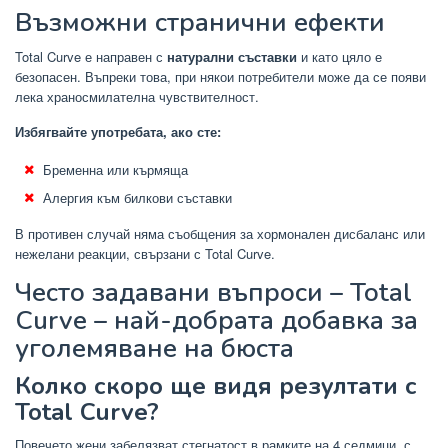
Възможни странични ефекти
Total Curve е направен с
натурални съставки
и като цяло е
безопасен. Въпреки това, при някои потребители може да се появи
лека храносмилателна чувствителност.
Избягвайте употребата, ако сте:
Бременна или кърмяща
Алергия към билкови съставки
В противен случай няма съобщения за хормонален дисбаланс или
нежелани реакции, свързани с Total Curve.
Често задавани въпроси – Total
Curve – най-добрата добавка за
уголемяване на бюста
Колко скоро ще видя резултати с
Total Curve?
Повечето жени забелязват стегнатост в рамките на 4 седмици, с