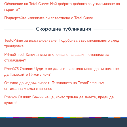
Обяснение на Total Curve: Най-добрата добавка за уголемяване на
гърдите?
Подчертайте извивките си естествено с Total Curve
Скорошна публикация
TestoPrime за възстановяване: Подобрява възстановяването след
тренировка
PrimeShred: Ключът към отключване на вашия потенциал за
отслабване?
Phen375 Отзиви: Чудите се дали тя наистина може да ви помогне
да Накъсайте Някои лири?
От сила до издръжливост: Пътуването на TestoPrime към
оптимална мъжка жизненост
Phen24 Отзиви: Важни неща, които трябва да знаете, преди да
купите!