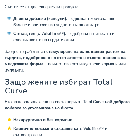
Състои се от два синергични продукта:
Дневна добавка (капсули):
Подпомага хормоналния
баланс и растежа на гръдната тъкан отвътре.
Стягащ гел (с Volufiline™):
Подобрява плътността и
еластичността на гърдите отвън.
Заедно те работят за
стимулиране на естествения растеж на
гърдите, подобряване на стегнатостта
и
възстановяване на
младежката форма
– всичко това без изкуствени хормони или
импланти.
Защо жените избират Total
Curve
Ето защо хиляди жени по света наричат ​​Total Curve
най-добрата
добавка за уголемяване на бюста
:
Нехирургично и без хормони
Клинично доказани съставки
като Volufiline™ и
фитоестрогени