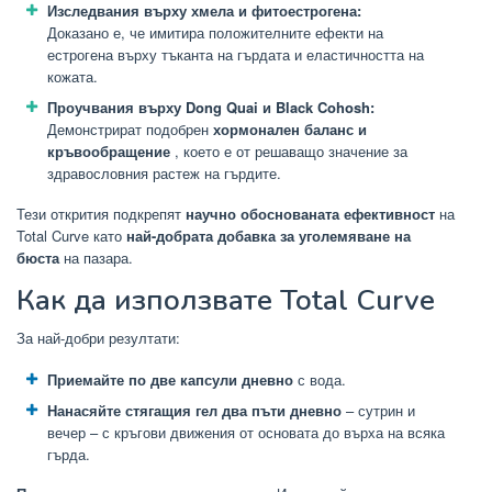
Изследвания върху хмела и фитоестрогена:
Доказано е, че имитира положителните ефекти на
естрогена върху тъканта на гърдата и еластичността на
кожата.
Проучвания върху Dong Quai и Black Cohosh:
Демонстрират подобрен
хормонален баланс и
кръвообращение
, което е от решаващо значение за
здравословния растеж на гърдите.
Тези открития подкрепят
научно обоснованата ефективност
на
Total Curve като
най-добрата добавка за уголемяване на
бюста
на пазара.
Как да използвате Total Curve
За най-добри резултати:
Приемайте по две капсули дневно
с вода.
Нанасяйте стягащия гел два пъти дневно
– сутрин и
вечер – с кръгови движения от основата до върха на всяка
гърда.