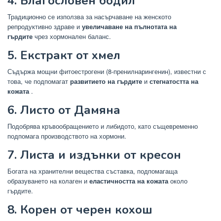
4. Благословен бодил
Традиционно се използва за насърчаване на женското
репродуктивно здраве и
увеличаване на пълнотата на
гърдите
чрез хормонален баланс.
5. Екстракт от хмел
Съдържа мощни фитоестрогени (8-пренилнарингенин), известни с
това, че подпомагат
развитието на гърдите
и
стегнатостта на
кожата
.
6. Листо от Дамяна
Подобрява кръвообращението и либидото, като същевременно
подпомага производството на хормони.
7. Листа и издънки от кресон
Богата на хранителни вещества съставка, подпомагаща
образуването на колаген и
еластичността на кожата
около
гърдите.
8. Корен от черен кохош