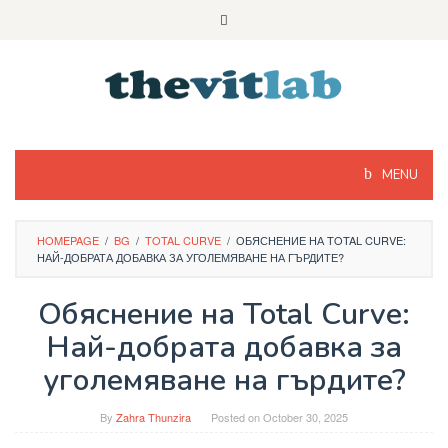
Skip
to
content
MENU
HOMEPAGE
/
BG
/
TOTAL CURVE
/
ОБЯСНЕНИЕ НА TOTAL CURVE:
НАЙ-ДОБРАТА ДОБАВКА ЗА УГОЛЕМЯВАНЕ НА ГЪРДИТЕ?
Обяснение на Total Curve:
Най-добрата добавка за
уголемяване на гърдите?
By
Zahra Thunzira
Posted on
October 30, 2025