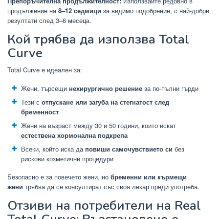
Препоръчителна продължителност:
Използвайте редовно в
продължение на
8–12 седмици
за видимо подобрение, с най-добри
резултати след 3–6 месеца.
Кой трябва да използва Total
Curve
Total Curve е идеален за:
Жени, търсещи
нехирургично решение
за по-пълни гърди
Тези с
отпускане или загуба на стегнатост след
бременност
Жени на възраст между 30 и 50 години, които искат
естествена хормонална подкрепа
Всеки, който иска да
повиши самочувствието си
без
рискови козметични процедури
Безопасно е за повечето жени, но
бременни или кърмещи
жени
трябва да се консултират със своя лекар преди употреба.
Отзиви на потребители на Real