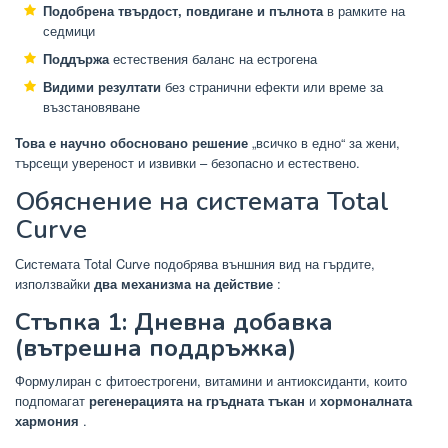
Подобрена твърдост, повдигане и пълнота
в рамките на
седмици
Поддържа
естествения баланс на естрогена
Видими резултати
без странични ефекти или време за
възстановяване
Това е научно обосновано решение
„всичко в едно“
за жени,
търсещи увереност и извивки – безопасно и естествено.
Обяснение на системата Total
Curve
Системата Total Curve подобрява външния вид на гърдите,
използвайки
два механизма на действие
:
Стъпка 1: Дневна добавка
(вътрешна поддръжка)
Формулиран с фитоестрогени, витамини и антиоксиданти, които
подпомагат
регенерацията на гръдната тъкан
и
хормоналната
хармония
.