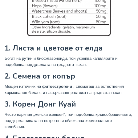
1. Листа и цветове от елда
Богат на рутин и биофлавоноиди, той укрепва капилярите и
подобрява поддръжката на гръдната тъкан.
2. Семена от копър
Мощен източник на
фитоестрогени
, спомагащ за естествения
хормонален баланс и насърчаващ растежа на гръдната тъкан.
3. Корен Донг Куай
Често наричан „женски женшен“, той подобрява кръвообращението,
поддържа нивата на естроген и облекчава хормоналните
колебания.