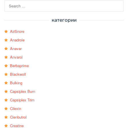
Search
for:
категории
AirSnore
Anadrole
Anavar
Anvarol
Berbaprime
Blackwolf
Bulking
Capsiplex Burn
Capsiplex Trim
Cilexin
Clenbutrol
Creatine