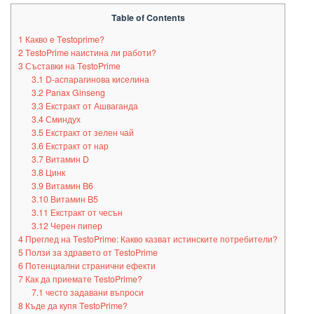
Table of Contents
1
Какво е Testoprime?
2
TestoPrime наистина ли работи?
3
Съставки на TestoPrime
3.1
D-аспарагинова киселина
3.2
Panax Ginseng
3.3
Екстракт от Ашваганда
3.4
Сминдух
3.5
Екстракт от зелен чай
3.6
Екстракт от нар
3.7
Витамин D
3.8
Цинк
3.9
Витамин B6
3.10
Витамин B5
3.11
Екстракт от чесън
3.12
Черен пипер
4
Преглед на TestoPrime: Какво казват истинските потребители?
5
Ползи за здравето от TestoPrime
6
Потенциални странични ефекти
7
Как да приемате TestoPrime?
7.1
често задавани въпроси
8
Къде да купя TestoPrime?