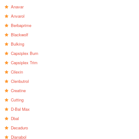
Anavar
Anvarol
Berbaprime
Blackwolf
Bulking
Capsiplex Burn
Capsiplex Trim
Cilexin
Clenbutrol
Creatine
Cutting
D-Bal Max
Dbal
Decaduro
Dianabol