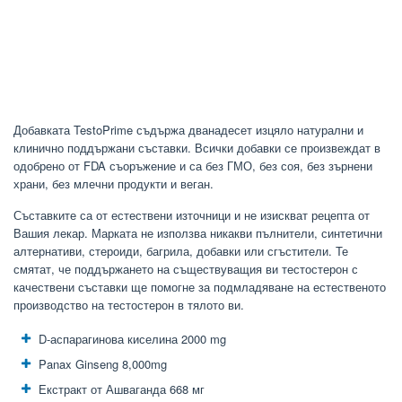
Добавката TestoPrime съдържа дванадесет изцяло натурални и
клинично поддържани съставки. Всички добавки се произвеждат в
одобрено от FDA съоръжение и са без ГМО, без соя, без зърнени
храни, без млечни продукти и веган.
Съставките са от естествени източници и не изискват рецепта от
Вашия лекар. Марката не използва никакви пълнители, синтетични
алтернативи, стероиди, багрила, добавки или сгъстители. Те
смятат, че поддържането на съществуващия ви тестостерон с
качествени съставки ще помогне за подмладяване на естественото
производство на тестостерон в тялото ви.
D-аспарагинова киселина 2000 mg
Panax Ginseng 8,000mg
Екстракт от Ашваганда 668 мг