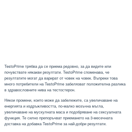
TestoPrime трябва да се приема редовно, за да видите или
почувствате някакви резултати. TestoPrime споменава, че
резултатите могат да варират от човек на човек. Въпреки това
много потребители на TestoPrime забелязват положителна разлика
в здравословните нива на тестостерон.
Някои промени, които може да забележите, са увеличаване на
енергията и издръжливостта, по-малко мозъчна мъгла,
увеличаване на мускулната маса и подобряване на сексуалната
функция. Те силно препоръчват приемането на 3-месечната
доставка на добавка TestoPrime за най-добри резултати.