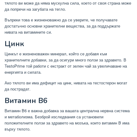
тялото ви може да няма мускулна сила, което от своя страна може
да попречи на загубата на тегло.
Въпреки това е жизненоважно да се уверите, че получавате
достатъчно основни хранителни вещества, за да поддържате
нивата на витамините си.
Цинк
Цинкът е жизненоважен минерал, който се добавя към
хранителните добавки, за да осигури много ползи за здравето. В
TestoPrime той работи с екстракт от зелен чай за увеличаване на
енергията и силата.
Ако тялото ви има дефицит на цинк, нивата на тестостерон могат
да пострадат.
Витамин B6
Витамин B6 е важна добавка за вашата централна нервна система
и метаболизма. Безброй изследвания са установили
положителните ползи за здравето на мозъка, които витамин B има
върху тялото.