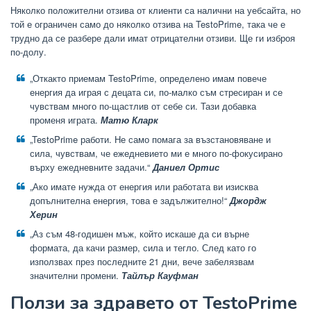
Няколко положителни отзива от клиенти са налични на уебсайта, но
той е ограничен само до няколко отзива на TestoPrime, така че е
трудно да се разбере дали имат отрицателни отзиви. Ще ги изброя
по-долу.
„Откакто приемам TestoPrime, определено имам повече
енергия да играя с децата си, по-малко съм стресиран и се
чувствам много по-щастлив от себе си. Тази добавка
променя играта.
Матю Кларк
„TestoPrime работи. Не само помага за възстановяване и
сила, чувствам, че ежедневието ми е много по-фокусирано
върху ежедневните задачи.“
Даниел Ортис
„Ако имате нужда от енергия или работата ви изисква
допълнителна енергия, това е задължително!“
Джордж
Херин
„Аз съм 48-годишен мъж, който искаше да си върне
формата, да качи размер, сила и тегло. След като го
използвах през последните 21 дни, вече забелязвам
значителни промени.
Тайлър Кауфман
Ползи за здравето от TestoPrime