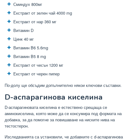
Сминдух 800мг
Екстракт от зелен чай 4000 mg
Екстракт от нар 360 мг
Витамин D
Цинк 40 мг
Витамин B6 5.6mg
Витамин B5 8 mg
Екстракт от чесън 1200 мг
Екстракт от черен пипер
По-долу ще обсъдим допълнително някои ключови съставки.
D-аспарагинова киселина
D-аспарагиновата киселина е естествено срещаща се
аминокиселина, която може да се консумира под формата на
добавка, за да помогне за повишаване на ниските нива на
тестостерон.
Изследванията са установили, че добавките с d-аспарагинова