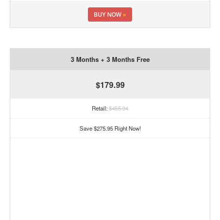
BUY NOW
»
3 Months + 3 Months Free
$179.99
Retail:
$455.94
Save $275.95 Right Now!