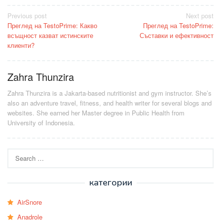
Post
Previous post
Next post
Преглед на TestoPrime: Какво
Преглед на TestoPrime:
navigation
всъщност казват истинските
Съставки и ефективност
клиенти?
Zahra Thunzira
Zahra Thunzira is a Jakarta-based nutritionist and gym instructor. She’s
also an adventure travel, fitness, and health writer for several blogs and
websites. She earned her Master degree in Public Health from
University of Indonesia.
Search
for:
категории
AirSnore
Anadrole