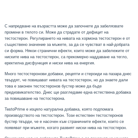
С напредване на възрастта може да започнете да забелязвате
промени в тялото си. Може да страдате от дефицит на
тестостерон. Регулирането на нивата на хормона тестостерон е от
съществено значение за мъжете, за да се чувстват в най-добрата
си форма. Някои странични ефекти, които може да забележите от
ниските нива на тестостерон, са прекомерно наддаване на тегло,
еректилна дисфункция и ниски нива на енергия.
Много тестостеронови добавки, рецепти и стероиди на пазара днес
твърдят, че повишават нивата на тестостерон, но да знаете дали
това е законен тестостеронов бустер може да бъде
предизвикателство. Днес ще разгледаме една естествена добавка
за повишаване на тестостерона.
TestoPrime е изцяло натурална добавка, която подпомага
производството на тестостерон. Този естествен тестостеронов
бустер твърди, че е насочен към страничните ефекти, които се
появяват при мъжете, когато развият ниски нива на тестостерон.