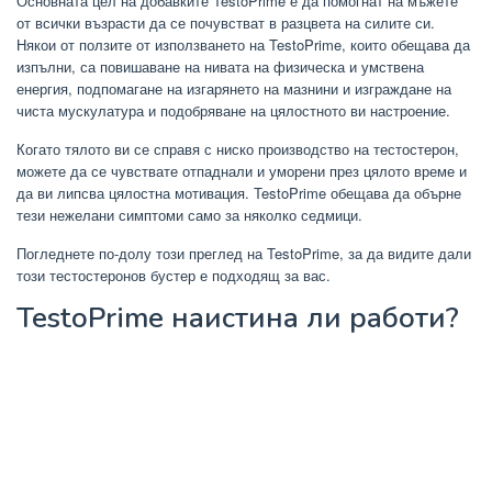
Основната цел на добавките TestoPrime е да помогнат на мъжете
от всички възрасти да се почувстват в разцвета на силите си.
Някои от ползите от използването на TestoPrime, които обещава да
изпълни, са повишаване на нивата на физическа и умствена
енергия, подпомагане на изгарянето на мазнини и изграждане на
чиста мускулатура и подобряване на цялостното ви настроение.
Когато тялото ви се справя с ниско производство на тестостерон,
можете да се чувствате отпаднали и уморени през цялото време и
да ви липсва цялостна мотивация. TestoPrime обещава да обърне
тези нежелани симптоми само за няколко седмици.
Погледнете по-долу този преглед на TestoPrime, за да видите дали
този тестостеронов бустер е подходящ за вас.
TestoPrime наистина ли работи?