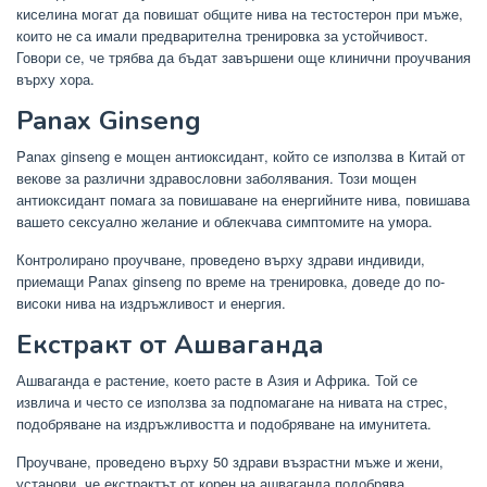
киселина могат да повишат общите нива на тестостерон при мъже,
които не са имали предварителна тренировка за устойчивост.
Говори се, че трябва да бъдат завършени още клинични проучвания
върху хора.
Panax Ginseng
Panax ginseng е мощен антиоксидант, който се използва в Китай от
векове за различни здравословни заболявания. Този мощен
антиоксидант помага за повишаване на енергийните нива, повишава
вашето сексуално желание и облекчава симптомите на умора.
Контролирано проучване, проведено върху здрави индивиди,
приемащи Panax ginseng по време на тренировка, доведе до по-
високи нива на издръжливост и енергия.
Екстракт от Ашваганда
Ашваганда е растение, което расте в Азия и Африка. Той се
извлича и често се използва за подпомагане на нивата на стрес,
подобряване на издръжливостта и подобряване на имунитета.
Проучване, проведено върху 50 здрави възрастни мъже и жени,
установи, че екстрактът от корен на ашваганда подобрява