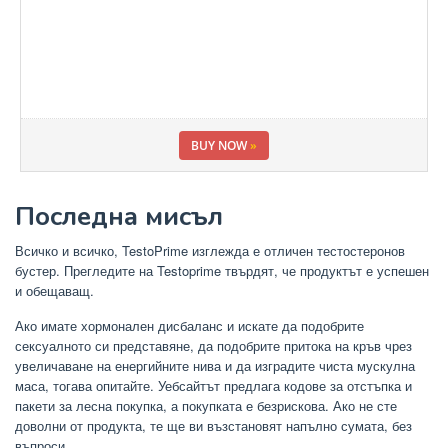
BUY NOW
»
Последна мисъл
Всичко и всичко, TestoPrime изглежда е отличен тестостеронов
бустер. Прегледите на Testoprime твърдят, че продуктът е успешен
и обещаващ.
Ако имате хормонален дисбаланс и искате да подобрите
сексуалното си представяне, да подобрите притока на кръв чрез
увеличаване на енергийните нива и да изградите чиста мускулна
маса, тогава опитайте. Уебсайтът предлага кодове за отстъпка и
пакети за лесна покупка, а покупката е безрискова. Ако не сте
доволни от продукта, те ще ви възстановят напълно сумата, без
въпроси.