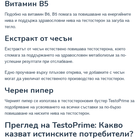
Витамин B5
Подобно на витамин B6, B5 помага за повишаване на енергийните
нива и поддържа здравословни нива на тестостерон за загуба на
тегло.
Екстракт от чесън
Екстрактът от чесън естествено повишава тестостерона, което
спомага за поддържането на здравословен метаболизъм за по-
успешни резултати при отслабване.
Едно проучване върху плъхове открива, че добавките с чесън
могат да увеличат естественото производство на тестостерон.
Черен пипер
Черният пипер се използва в тестостероновия бустер TestoPrime за
подобряване на усвояването на всички съставки за по-бързо
повишаване на ниските нива на тестостерон.
Преглед на TestoPrime: Какво
казват истинските потребители?