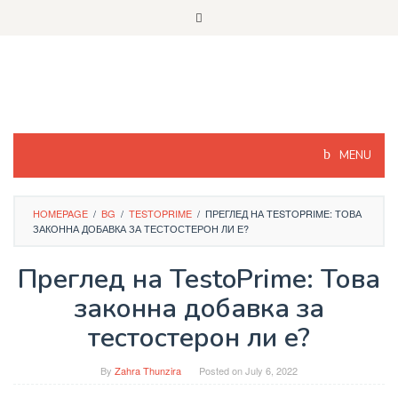
Skip
to
content
MENU
HOMEPAGE
/
BG
/
TESTOPRIME
/
ПРЕГЛЕД НА TESTOPRIME: ТОВА
ЗАКОННА ДОБАВКА ЗА ТЕСТОСТЕРОН ЛИ Е?
Преглед на TestoPrime: Това
законна добавка за
тестостерон ли е?
By
Zahra Thunzira
Posted on
July 6, 2022