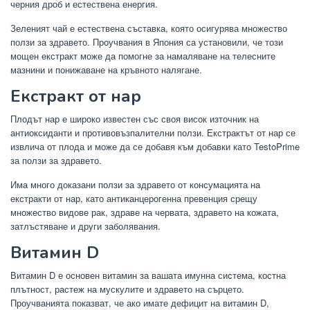
черния дроб и естествена енергия.
Зеленият чай е естествена съставка, която осигурява множество
ползи за здравето. Проучвания в Япония са установили, че този
мощен екстракт може да помогне за намаляване на телесните
мазнини и понижаване на кръвното налягане.
Екстракт от нар
Плодът нар е широко известен със своя висок източник на
антиоксиданти и противовъзпалителни ползи. Екстрактът от нар се
извлича от плода и може да се добавя към добавки като TestoPrime
за ползи за здравето.
Има много доказани ползи за здравето от консумацията на
екстракти от нар, като антиканцерогенна превенция срещу
множество видове рак, здраве на червата, здравето на кожата,
затлъстяване и други заболявания.
Витамин D
Витамин D е основен витамин за вашата имунна система, костна
плътност, растеж на мускулите и здравето на сърцето.
Проучванията показват, че ако имате дефицит на витамин D,