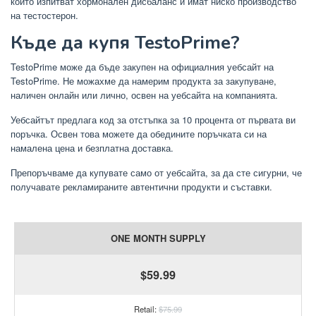
които изпитват хормонален дисбаланс и имат ниско производство
на тестостерон.
Къде да купя TestoPrime?
TestoPrime може да бъде закупен на официалния уебсайт на
TestoPrime. Не можахме да намерим продукта за закупуване,
наличен онлайн или лично, освен на уебсайта на компанията.
Уебсайтът предлага код за отстъпка за 10 процента от първата ви
поръчка. Освен това можете да обедините поръчката си на
намалена цена и безплатна доставка.
Препоръчваме да купувате само от уебсайта, за да сте сигурни, че
получавате рекламираните автентични продукти и съставки.
ONE MONTH SUPPLY
$59.99
Retail:
$75.99