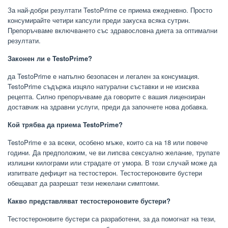
За най-добри резултати TestoPrime се приема ежедневно. Просто
консумирайте четири капсули преди закуска всяка сутрин.
Препоръчваме включването със здравословна диета за оптимални
резултати.
Законен ли е TestoPrime?
да TestoPrime е напълно безопасен и легален за консумация.
TestoPrime съдържа изцяло натурални съставки и не изисква
рецепта. Силно препоръчваме да говорите с вашия лицензиран
доставчик на здравни услуги, преди да започнете нова добавка.
Кой трябва да приема TestoPrime?
TestoPrime е за всеки, особено мъже, които са на 18 или повече
години. Да предположим, че ви липсва сексуално желание, трупате
излишни килограми или страдате от умора. В този случай може да
изпитвате дефицит на тестостерон. Тестостероновите бустери
обещават да разрешат тези нежелани симптоми.
Какво представляват тестостероновите бустери?
Тестостероновите бустери са разработени, за да помогнат на тези,