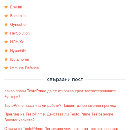
Erectin
Forskolin
Gynectrol
HerSolution
HGH-X2
HyperGH
Ibutamoren
Immune Defence
свързани пост
Какво прави TestoPrime да се откроява сред тестостероновите
бустери?
TestoPrime наистина ли работи? Нашият изчерпателен преглед
Преглед на TestoPrime: Действат ли Testo Prime Testosterone
Booster хапчета?
Отзиви за TestoPrime: Легитимен усилвател на тестостерон със