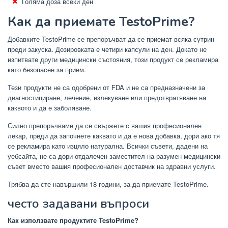
Голяма доза всеки ден
Как да приемате TestoPrime?
Добавките TestoPrime се препоръчват да се приемат всяка сутрин
преди закуска. Дозировката е четири капсули на ден. Докато не
изпитвате други медицински състояния, този продукт се рекламира
като безопасен за прием.
Тези продукти не са одобрени от FDA и не са предназначени за
диагностициране, лечение, излекуване или предотвратяване на
каквото и да е заболяване.
Силно препоръчваме да се свържете с вашия професионален
лекар, преди да започнете каквато и да е нова добавка, дори ако тя
се рекламира като изцяло натурална. Всички съвети, дадени на
уебсайта, не са дори отдалечен заместител на разумен медицински
съвет вместо вашия професионален доставчик на здравни услуги.
Трябва да сте навършили 18 години, за да приемате TestoPrime.
често задавани въпроси
Как използвате продуктите TestoPrime?