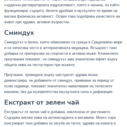
сърдечно-респираторната издръжливост, което е начина, по който
функционират сърцето, белите дробове и мускулите по време на
висока физическа активност. Освен това подобрява качеството на
живот при здрави, активни възрастни.
Сминдух
Сминдухът е билка, която обикновено се среща в Средиземно море
и се използва често в алтернативната медицина. Всъщност тази
добавка се препоръчва за спортисти и активни мъже. Клиничните
проучвания показват, че сминдухът има значителен ефект върху
общите нива на тестостерон при мъжете.
Проучване, проведено върху шестдесет здрави мъже,
демонстрира, че добавките от сминдух, приемани за период от
осем седмици, показват значително намаляване на телесните
мазнини, без да възпрепятства мускулната сила и дефиниция.
Екстракт от зелен чай
Екстрактът от зелен чай е добавка, извлечена от растението.
Съдържа високи нива на антиоксиданти и витамини. Много хора
консумират тази добавка за загуба на тегло, здраве на кожата и