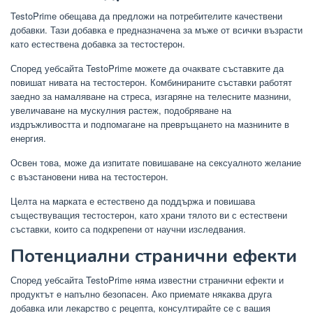
TestoPrime обещава да предложи на потребителите качествени
добавки. Тази добавка е предназначена за мъже от всички възрасти
като естествена добавка за тестостерон.
Според уебсайта TestoPrime можете да очаквате съставките да
повишат нивата на тестостерон. Комбинираните съставки работят
заедно за намаляване на стреса, изгаряне на телесните мазнини,
увеличаване на мускулния растеж, подобряване на
издръжливостта и подпомагане на превръщането на мазнините в
енергия.
Освен това, може да изпитате повишаване на сексуалното желание
с възстановени нива на тестостерон.
Целта на марката е естествено да поддържа и повишава
съществуващия тестостерон, като храни тялото ви с естествени
съставки, които са подкрепени от научни изследвания.
Потенциални странични ефекти
Според уебсайта TestoPrime няма известни странични ефекти и
продуктът е напълно безопасен. Ако приемате някаква друга
добавка или лекарство с рецепта, консултирайте се с вашия