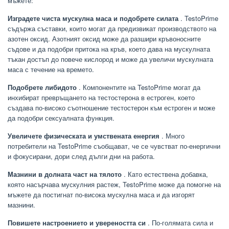
мъжете:
Изградете чиста мускулна маса и подобрете силата
. TestoPrime
съдържа съставки, които могат да предизвикат производството на
азотен оксид. Азотният оксид може да разшири кръвоносните
съдове и да подобри притока на кръв, което дава на мускулната
тъкан достъп до повече кислород и може да увеличи мускулната
маса с течение на времето.
Подобрете либидото
. Компонентите на TestoPrime могат да
инхибират превръщането на тестостерона в естроген, което
създава по-високо съотношение тестостерон към естроген и може
да подобри сексуалната функция.
Увеличете физическата и умствената енергия
. Много
потребители на TestoPrime съобщават, че се чувстват по-енергични
и фокусирани, дори след дълги дни на работа.
Мазнини в долната част на тялото
. Като естествена добавка,
която насърчава мускулния растеж, TestoPrime може да помогне на
мъжете да постигнат по-висока мускулна маса и да изгорят
мазнини.
Повишете настроението и увереността си
. По-голямата сила и