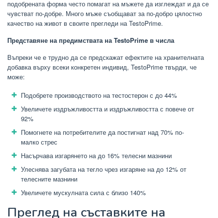
подобрената форма често помагат на мъжете да изглеждат и да се
чувстват по-добре. Много мъже съобщават за по-добро цялостно
качество на живот в своите прегледи на TestoPrime.
Представяне на предимствата на TestoPrime в числа
Въпреки че е трудно да се предскажат ефектите на хранителната
добавка върху всеки конкретен индивид, TestoPrime твърди, че
може:
Подобрете производството на тестостерон с до 44%
Увеличете издръжливостта и издръжливостта с повече от
92%
Помогнете на потребителите да постигнат над 70% по-
малко стрес
Насърчава изгарянето на до 16% телесни мазнини
Улеснява загубата на тегло чрез изгаряне на до 12% от
телесните мазнини
Увеличете мускулната сила с близо 140%
Преглед на съставките на