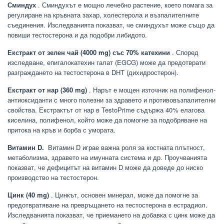
Сминдух
. Сминдухът е мощно лечебно растение, което помага за
регулиране на кръвната захар, холестерола и възпалителните
съединения. Изследванията показват, че сминдухът може също да
повиши тестостерона и да подобри либидото.
Екстракт от зелен чай (4000 mg) със 70% катехини
. Според
изследване, епигалокатехин галат (EGCG) може да предотврати
разграждането на тестостерона в DHT (дихидростерон).
Екстракт от нар (360 mg)
. Нарът е мощен източник на полифенол-
антиоксиданти с много полезни за здравето и противовъзпалителни
свойства. Екстрактът от нар в TestoPrime съдържа 40% елагова
киселина, полифенол, който може да помогне за подобряване на
притока на кръв и борба с умората.
Витамин D.
Витамин D играе важна роля за костната плътност,
метаболизма, здравето на имунната система и др. Проучванията
показват, че дефицитът на витамин D може да доведе до ниско
производство на тестостерон.
Цинк (40 mg)
. Цинкът, основен минерал, може да помогне за
предотвратяване на превръщането на тестостерона в естрадиол.
Изследванията показват, че приемането на добавка с цинк може да