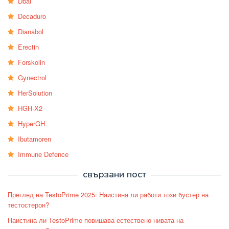
Dbal
Decaduro
Dianabol
Erectin
Forskolin
Gynectrol
HerSolution
HGH-X2
HyperGH
Ibutamoren
Immune Defence
свързани пост
Преглед на TestoPrime 2025: Наистина ли работи този бустер на
тестостерон?
Наистина ли TestoPrime повишава естествено нивата на