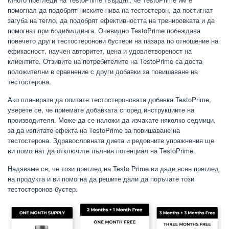
помогнал да подобрят ниските нива на тестостерон, да постигнат
загуба на тегло, да подобрят ефективността на тренировката и да
помогнат при бодибилдинга. Очевидно TestoPrime побеждава
повечето други тестостеронови бустери на пазара по отношение на
ефикасност, научен авторитет, цена и удовлетвореност на
клиентите. Отзивите на потребителите на TestoPrime са доста
положителни в сравнение с други добавки за повишаване на
тестостерона.
Ако планирате да опитате тестостероновата добавка TestoPrime,
уверете се, че приемате добавката според инструкциите на
производителя. Може да се наложи да изчакате няколко седмици,
за да изпитате ефекта на TestoPrime за повишаване на
тестостерона. Здравословната диета и редовните упражнения ще
ви помогнат да отключите пълния потенциал на TestoPrime.
Надяваме се, че този преглед на Testo Prime ви даде ясен преглед
на продукта и ви помогна да решите дали да поръчате този
тестостеронов бустер.