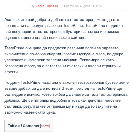
By
Zahra Thunzira
Posted on
August 31, 2023
Ако търсите най-добрата добавка за тестостерон, може да сте
попаднали на продукт, наречен TestoPrime. TestoPrime е един от
най-популярните тестостеронови бустери на пазара и е високо
оценен от много онлайн новинарски сайтове.
TestoPrime обещава да предложи различни ползи за здравето,
включително по-добра енергия, повече мускулна маса, по-добра
увереност и намалени телесни мазнини. Рекламира се като
безопасна формула с естествени съставки и нулеви странични
ефекти.
Но дали TestoPrime наистина е законен тестостеронов бустер или е
твърде добър, за да е истина? В този преглед на TestoPrime ще
разгледаме всичко, което трябва да знаете за тази тестостеронова
добавка. Ще се потопим подробно в това как действа, неговите
съставки, резултатите от приема му и къде да го закупите на
възможно най-ниската цена.
Table of Contents
[
show
]