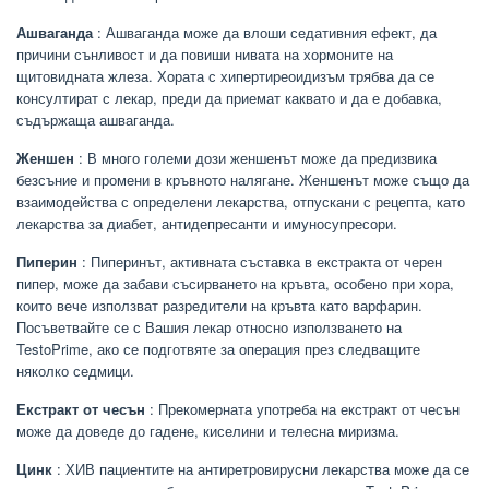
Ашваганда
: Ашваганда може да влоши седативния ефект, да
причини сънливост и да повиши нивата на хормоните на
щитовидната жлеза. Хората с хипертиреоидизъм трябва да се
консултират с лекар, преди да приемат каквато и да е добавка,
съдържаща ашваганда.
Женшен
: В много големи дози женшенът може да предизвика
безсъние и промени в кръвното налягане. Женшенът може също да
взаимодейства с определени лекарства, отпускани с рецепта, като
лекарства за диабет, антидепресанти и имуносупресори.
Пиперин
: Пиперинът, активната съставка в екстракта от черен
пипер, може да забави съсирването на кръвта, особено при хора,
които вече използват разредители на кръвта като варфарин.
Посъветвайте се с Вашия лекар относно използването на
TestoPrime, ако се подготвяте за операция през следващите
няколко седмици.
Екстракт от чесън
: Прекомерната употреба на екстракт от чесън
може да доведе до гадене, киселини и телесна миризма.
Цинк
: ХИВ пациентите на антиретровирусни лекарства може да се