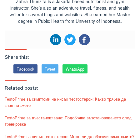
Zahra Thunzira is a Jakarta-based nutritionist and gym
instructor. She’s also an adventure travel, fitness, and health
writer for several blogs and websites. She earned her Master
degree in Public Health from University of Indonesia.
Share this:
Facebook
Tweet
WhatsApp
Related posts:
TestoPrime за симптоми на нисък тестостерон: Какво трябва да
знаят мъжете
TestoPrime за възстановяване: Подобрява възстановяването след
тренировка
TestoPrime за нисък тестостерон: Може ли да облекчи симптомите?