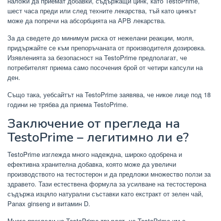
наложи да приемат добавки, съдържащи цинк, като TestoPrime,
шест часа преди или след техните лекарства, тъй като цинкът
може да попречи на абсорбцията на АРВ лекарства.
За да сведете до минимум риска от нежелани реакции, моля,
придържайте се към препоръчаната от производителя дозировка.
Изявленията за безопасност на TestoPrime предполагат, че
потребителят приема само посочения брой от четири капсули на
ден.
Също така, уебсайтът на TestoPrime заявява, че никое лице под 18
години не трябва да приема TestoPrime.
Заключение от прегледа на
TestoPrime – легитимно ли е?
TestoPrime изглежда много надеждна, широко одобрена и
ефективна хранителна добавка, която може да увеличи
производството на тестостерон и да предложи множество ползи за
здравето. Тази естествена формула за усилване на тестостерона
съдържа изцяло натурални съставки като екстракт от зелен чай,
Panax ginseng и витамин D.
Много прегледи на TestoPrime твърдят, че TestoPrime им е