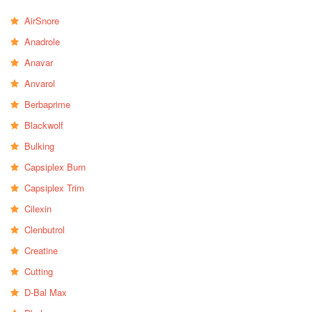
AirSnore
Anadrole
Anavar
Anvarol
Berbaprime
Blackwolf
Bulking
Capsiplex Burn
Capsiplex Trim
Cilexin
Clenbutrol
Creatine
Cutting
D-Bal Max