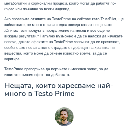
метаболитни и хормонални процеси, които могат да работят по-
бързо или по-бавно за всеки индивид.
Ако проверите отзивите на TestoPrime на сайтове като TrustPilot, ще
забележите, че много отзиви с една звезда казват нещо като:
„Опитах този продукт в продължение на месец и все още не
виждам резултати.“ Напълно възможно е да се наложи да изчакате
повече, докато ефектите на TestoPrime започнат да се проявяват,
особено ако несъзнателно страдате от дефицит на хранителни
вещества, който може да отнеме известно време, за да се
коригира.
TestoPrime препоръчва да поръчате 3-месечен запас, за да
изпитате пълния ефект на добавката.
Нещата, които харесваме най-
много в Testo Prime