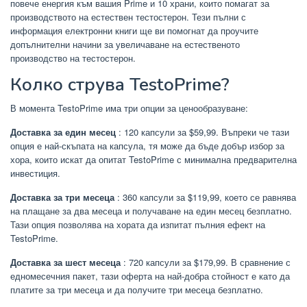
повече енергия към вашия Prime и 10 храни, които помагат за
производството на естествен тестостерон. Тези пълни с
информация електронни книги ще ви помогнат да проучите
допълнителни начини за увеличаване на естественото
производство на тестостерон.
Колко струва TestoPrime?
В момента TestoPrime има три опции за ценообразуване:
Доставка за един месец
: 120 капсули за $59,99. Въпреки че тази
опция е най-скъпата на капсула, тя може да бъде добър избор за
хора, които искат да опитат TestoPrime с минимална предварителна
инвестиция.
Доставка за три месеца
: 360 капсули за $119,99, което се равнява
на плащане за два месеца и получаване на един месец безплатно.
Тази опция позволява на хората да изпитат пълния ефект на
TestoPrime.
Доставка за шест месеца
: 720 капсули за $179,99. В сравнение с
едномесечния пакет, тази оферта на най-добра стойност е като да
платите за три месеца и да получите три месеца безплатно.