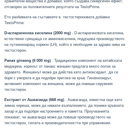
хранителни вещества и добавки, която създава синергичен ефект,
отговорен за положителните резултати на TestoPrime.
Ето разбивката на съставките в
тестостероновата добавка
TestoPrime:
D-аспарагинова киселина (2000 mg)
. D-аспарагиновата киселина,
естествено срещаща се аминокиселина, поддържа производството
на лутеинизиращ хормон (LH), който е необходим за здрави нива на
тестостерон.
Panax ginseng (8 000 mg)
. Традиционен компонент на китайската
медицина, коренът от панакс женшен предлага много ползи за
здравето. Женшенът може да действа като антиоксидант, да се
бори с умората и да подобри притока на кръв. Гинзенозидът,
активният компонент на женшена, може да повиши серумния
тестостерон.
Екстракт от Ашваганда (668 mg)
. Ашваганда, известна още като
зимна череша, може да намали възпалението, да понижи кръвната
захар и да подобри настроението и паметта. Проучванията
показват, че ашваганда може да повиши производството на
тестостерон, силата и производителността при упражнения.