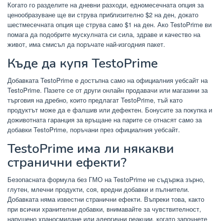
Когато го разделите на дневни разходи, едномесечната опция за
ценообразуване ще ви струва приблизително $2 на ден, докато
шестмесечната опция ще струва само $1 на ден. Ако TestoPrime ви
помага да подобрите мускулната си сила, здраве и качество на
живот, има смисъл да поръчате най-изгодния пакет.
Къде да купя TestoPrime
Добавката TestoPrime е достъпна само на официалния уебсайт на
TestoPrime. Пазете се от други онлайн продавачи или магазини за
търговия на дребно, които предлагат TestoPrime, тъй като
продуктът може да е фалшив или дефектен. Бонусите за покупка и
доживотната гаранция за връщане на парите се отнасят само за
добавки TestoPrime, поръчани през официалния уебсайт.
TestoPrime има ли някакви
странични ефекти?
Безопасната формула без ГМО на TestoPrime не съдържа зърно,
глутен, млечни продукти, соя, вредни добавки и пълнители.
Добавката няма известни странични ефекти. Въпреки това, както
при всички хранителни добавки, внимавайте за чувствителност,
нарушено храносмилане или алергични реакции, когато започнете