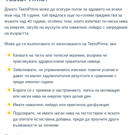
Докато TestoPrime може да осигури ползи за здравето на всеки
мъж над 18 години, той предлага още по-големи предимства за
мъжете над 40 години, особено тези, които изпитват по-ниски нива
на енергия, загуба на мускули или намалено либидо с напредване
на възрастта.
Може да се възползвате от използването на TestoPrime, ако:
Качвате на тегло или телесни мазнини, въпреки че
практикувате здравословни хранителни навици
Забелязвате, че упражненията изискват повече усилия и
дават по-малко задоволителни резултати в сравнение с
преди няколко години
Борите се с промени в настроението, липса на мотивация
или ниски нива на енергия през целия ден
Имате намалено либидо или еректилна дисфункция
Подозирате, че имате ниски нива на тестостерон и искате
да опитате естествена добавка, преди да проучите други
възможности за лечение