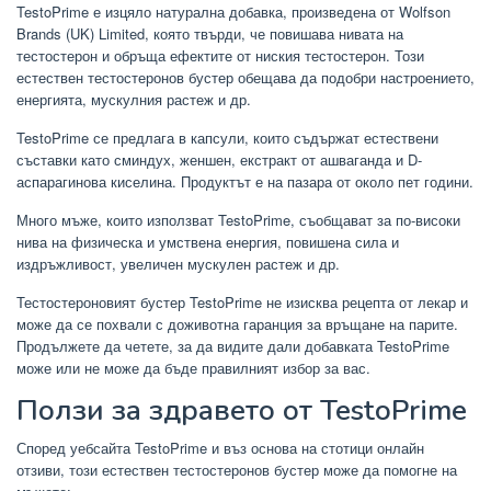
TestoPrime е изцяло натурална добавка, произведена от Wolfson
Brands (UK) Limited, която твърди, че повишава нивата на
тестостерон и обръща ефектите от ниския тестостерон. Този
естествен тестостеронов бустер обещава да подобри настроението,
енергията, мускулния растеж и др.
TestoPrime се предлага в капсули, които съдържат естествени
съставки като сминдух, женшен, екстракт от ашваганда и D-
аспарагинова киселина. Продуктът е на пазара от около пет години.
Много мъже, които използват TestoPrime, съобщават за по-високи
нива на физическа и умствена енергия, повишена сила и
издръжливост, увеличен мускулен растеж и др.
Тестостероновият бустер TestoPrime не изисква рецепта от лекар и
може да се похвали с доживотна гаранция за връщане на парите.
Продължете да четете, за да видите дали добавката TestoPrime
може или не може да бъде правилният избор за вас.
Ползи за здравето от TestoPrime
Според уебсайта TestoPrime и въз основа на стотици онлайн
отзиви, този естествен тестостеронов бустер може да помогне на