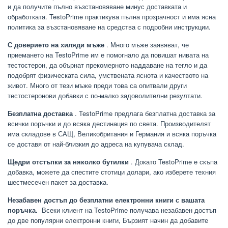
и да получите пълно възстановяване минус доставката и
обработката. TestoPrime практикува пълна прозрачност и има ясна
политика за възстановяване на средства с подробни инструкции.
С доверието на хиляди мъже
. Много мъже заявяват, че
приемането на TestoPrime им е помогнало да повишат нивата на
тестостерон, да обърнат прекомерното наддаване на тегло и да
подобрят физическата сила, умствената яснота и качеството на
живот. Много от тези мъже преди това са опитвали други
тестостеронови добавки с по-малко задоволителни резултати.
Безплатна доставка
. TestoPrime предлага безплатна доставка за
всички поръчки и до всяка дестинация по света. Производителят
има складове в САЩ, Великобритания и Германия и всяка поръчка
се доставя от най-близкия до адреса на купувача склад.
Щедри отстъпки за няколко бутилки
. Докато TestoPrime е скъпа
добавка, можете да спестите стотици долари, ако изберете техния
шестмесечен пакет за доставка.
Незабавен достъп до безплатни електронни книги с вашата
поръчка.
Всеки клиент на TestoPrime получава незабавен достъп
до две популярни електронни книги, Бързият начин да добавите