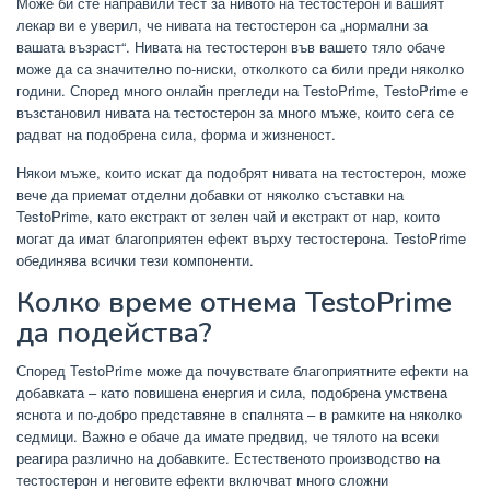
Може би сте направили тест за нивото на тестостерон и вашият
лекар ви е уверил, че нивата на тестостерон са „нормални за
вашата възраст“. Нивата на тестостерон във вашето тяло обаче
може да са значително по-ниски, отколкото са били преди няколко
години. Според много онлайн прегледи на TestoPrime, TestoPrime е
възстановил нивата на тестостерон за много мъже, които сега се
радват на подобрена сила, форма и жизненост.
Някои мъже, които искат да подобрят нивата на тестостерон, може
вече да приемат отделни добавки от няколко съставки на
TestoPrime, като екстракт от зелен чай и екстракт от нар, които
могат да имат благоприятен ефект върху тестостерона. TestoPrime
обединява всички тези компоненти.
Колко време отнема TestoPrime
да подейства?
Според TestoPrime може да почувствате благоприятните ефекти на
добавката – като повишена енергия и сила, подобрена умствена
яснота и по-добро представяне в спалнята – в рамките на няколко
седмици. Важно е обаче да имате предвид, че тялото на всеки
реагира различно на добавките. Естественото производство на
тестостерон и неговите ефекти включват много сложни