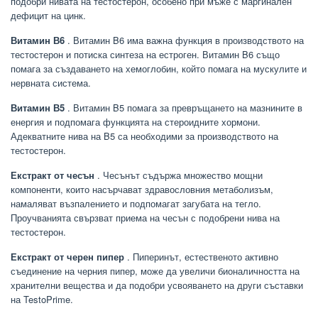
подобри нивата на тестостерон, особено при мъже с маргинален
дефицит на цинк.
Витамин В6
. Витамин B6 има важна функция в производството на
тестостерон и потиска синтеза на естроген. Витамин B6 също
помага за създаването на хемоглобин, който помага на мускулите и
нервната система.
Витамин В5
. Витамин B5 помага за превръщането на мазнините в
енергия и подпомага функцията на стероидните хормони.
Адекватните нива на B5 са необходими за производството на
тестостерон.
Екстракт от чесън
. Чесънът съдържа множество мощни
компоненти, които насърчават здравословния метаболизъм,
намаляват възпалението и подпомагат загубата на тегло.
Проучванията свързват приема на чесън с подобрени нива на
тестостерон.
Екстракт от черен пипер
. Пиперинът, естественото активно
съединение на черния пипер, може да увеличи бионаличността на
хранителни вещества и да подобри усвояването на други съставки
на TestoPrime.