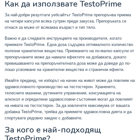
Как да използвате TestoPrime
За най-добри резултати уебсайтът TestoPrime препоръчва приема
на четири капсули всяка сутрин преди закуска. Препоръката се
отнася за мъже от всякаква възраст и тип тяло.
Важно е да следвате инструкциите на производителя, когато
приемате TestoPrime. Една доза съдържа оптималното количество
полезни хранителни вещества. Приемането на по-малко капсули от
препоръчаните може да намали ефектите на добавката, докато
превишаването на препоръчителната доза може да доведе до по-
лошо усвояване на хранителни вещества и странични ефекти.
Имайте предвид, че изборът на начин на живот може да повлияе на
здравословното производство на тестостерон. Храненето,
телесните мазнини, рутинните упражнения, консумацията на
алкохол и определени здравословни състояния могат да повлияят
на нивата на тестостерон. За да извлечете максимума от вашата
добавка TestoPrime, трябва да приемете здравословна диета и да
спортувате редовно заедно с добавките.
За кого е най-подходящ
TestoPrime?