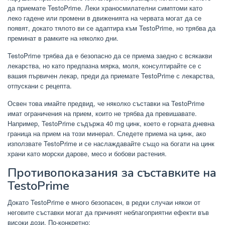
да приемате TestoPrime. Леки храносмилателни симптоми като
леко гадене или промени в движенията на червата могат да се
появят, докато тялото ви се адаптира към TestoPrime, но трябва да
преминат в рамките на няколко дни.
TestoPrime трябва да е безопасно да се приема заедно с всякакви
лекарства, но като предпазна мярка, моля, консултирайте се с
вашия първичен лекар, преди да приемате TestoPrime с лекарства,
отпускани с рецепта.
Освен това имайте предвид, че няколко съставки на TestoPrime
имат ограничения на прием, които не трябва да превишавате.
Например, TestoPrime съдържа 40 mg цинк, което е горната дневна
граница на прием на този минерал. Следете приема на цинк, ако
използвате TestoPrime и се наслаждавайте също на богати на цинк
храни като морски дарове, месо и бобови растения.
Противопоказания за съставките на
TestoPrime
Докато TestoPrime е много безопасен, в редки случаи някои от
неговите съставки могат да причинят неблагоприятни ефекти във
високи дози. По-конкретно: