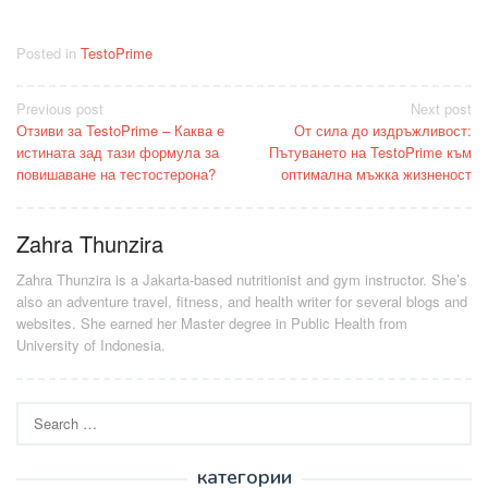
Posted in
TestoPrime
Post
Previous post
Next post
Отзиви за TestoPrime – Каква е
От сила до издръжливост:
navigation
истината зад тази формула за
Пътуването на TestoPrime към
повишаване на тестостерона?
оптимална мъжка жизненост
Zahra Thunzira
Zahra Thunzira is a Jakarta-based nutritionist and gym instructor. She’s
also an adventure travel, fitness, and health writer for several blogs and
websites. She earned her Master degree in Public Health from
University of Indonesia.
Search
for:
категории