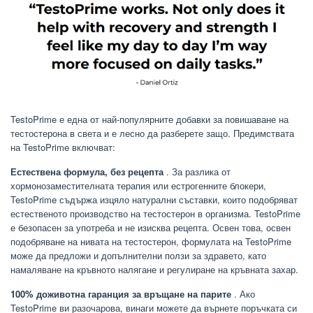
TestoPrime е една от най-популярните добавки за повишаване на
тестостерона в света и е лесно да разберете защо. Предимствата
на TestoPrime включват:
Естествена формула, без рецепта
. За разлика от
хормонозаместителната терапия или естрогенните блокери,
TestoPrime съдържа изцяло натурални съставки, които подобряват
естественото производство на тестостерон в организма. TestoPrime
е безопасен за употреба и не изисква рецепта. Освен това, освен
подобряване на нивата на тестостерон, формулата на TestoPrime
може да предложи и допълнителни ползи за здравето, като
намаляване на кръвното налягане и регулиране на кръвната захар.
100% доживотна гаранция за връщане на парите
. Ако
TestoPrime ви разочарова, винаги можете да върнете поръчката си