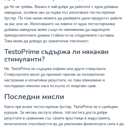
да Но не трябва. Винаги е най-добре да работите с една добавка
наведнъж, особено ако за първи път използвате тестостеронов
бустер. По този начин можете да разберете дали продуктът работи
за вас или не. Използването на повече от една тестостеронова
добавка наведнъж може също по невнимание да надхвърли
препоръчителните дневни стойности на споделените съставки.
Това може да доведе до хранителна токсичност.
TestoPrime съдържа ли някакви
стимуланти?
Не. TestoPrime не съдържа кофеин или други стимуланти.
Стимулантите могат да причинят прилив на положително
настроение и когнитивни резултати, но това обикновено е
последвано няколко часа по-късно от енергиен срив.
Последни мисли
Както при всеки тестостеронов бустер, TestoPrime не е сребърен
куршум. За негова заслуга обаче, той постига доста добри
резултати в сравнение със своите връстници в индустрията,
включително способността му да увеличава физическата сила и да