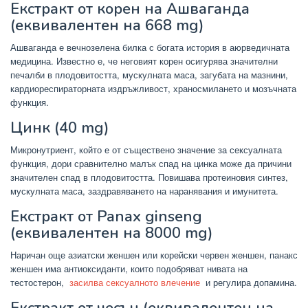
Екстракт от корен на Ашваганда
(еквивалентен на 668 mg)
Ашваганда е вечнозелена билка с богата история в аюрведичната
медицина. Известно е, че неговият корен осигурява значителни
печалби в плодовитостта, мускулната маса, загубата на мазнини,
кардиореспираторната издръжливост, храносмилането и мозъчната
функция.
Цинк (40 mg)
Микронутриент, който е от съществено значение за сексуалната
функция, дори сравнително малък спад на цинка може да причини
значителен спад в плодовитостта. Повишава протеиновия синтез,
мускулната маса, заздравяването на наранявания и имунитета.
Екстракт от Panax ginseng
(еквивалентен на 8000 mg)
Наричан още азиатски женшен или корейски червен женшен, панакс
женшен има антиоксиданти, които подобряват нивата на
тестостерон,
засилва сексуалното влечение
и регулира допамина.