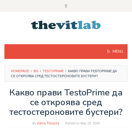
Skip
to
content
MENU
HOMEPAGE
/
BG
/
TESTOPRIME
/
КАКВО ПРАВИ TESTOPRIME ДА
СЕ ОТКРОЯВА СРЕД ТЕСТОСТЕРОНОВИТЕ БУСТЕРИ?
Какво прави TestoPrime да
се откроява сред
тестостероновите бустери?
By
Zahra Thunzira
Posted on
May 22, 2024