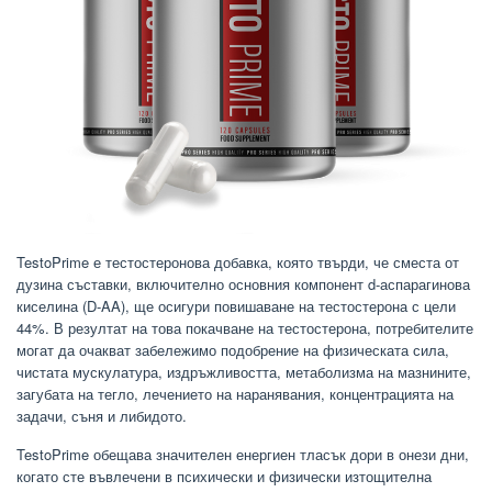
TestoPrime е тестостеронова добавка, която твърди, че сместа от
дузина съставки, включително основния компонент d-аспарагинова
киселина (D-AA), ще осигури повишаване на тестостерона с цели
44%. В резултат на това покачване на тестостерона, потребителите
могат да очакват забележимо подобрение на физическата сила,
чистата мускулатура, издръжливостта, метаболизма на мазнините,
загубата на тегло, лечението на наранявания, концентрацията на
задачи, съня и либидото.
TestoPrime обещава значителен енергиен тласък дори в онези дни,
когато сте въвлечени в психически и физически изтощителна