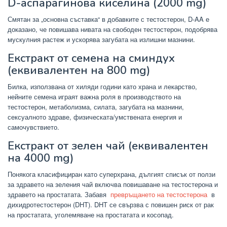
D-аспарагинова киселина (2000 mg)
Смятан за „основна съставка“ в добавките с тестостерон, D-AA е
доказано, че повишава нивата на свободен тестостерон, подобрява
мускулния растеж и ускорява загубата на излишни мазнини.
Екстракт от семена на сминдух
(еквивалентен на 800 mg)
Билка, използвана от хиляди години като храна и лекарство,
нейните семена играят важна роля в производството на
тестостерон, метаболизма, силата, загубата на мазнини,
сексуалното здраве, физическата/умствената енергия и
самочувствието.
Екстракт от зелен чай (еквивалентен
на 4000 mg)
Понякога класифициран като суперхрана, дългият списък от ползи
за здравето на зеления чай включва повишаване на тестостерона и
здравето на простатата. Забавя
превръщането на тестостерона
в
дихидротестостерон (DHT). DHT се свързва с повишен риск от рак
на простатата, уголемяване на простатата и косопад.