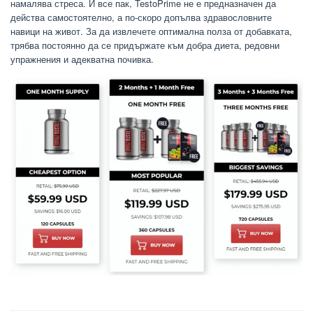
намалява стреса. И все пак, TestoPrime не е предназначен да
действа самостоятелно, а по-скоро допълва здравословните
навици на живот. За да извлечете оптимална полза от добавката,
трябва постоянно да се придържате към добра диета, редовни
упражнения и адекватна почивка.