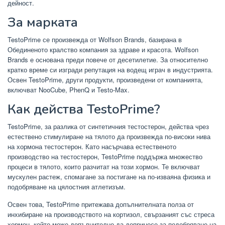
дейност.
За марката
TestoPrime се произвежда от Wolfson Brands, базирана в
Обединеното кралство компания за здраве и красота. Wolfson
Brands е основана преди повече от десетилетие. За относително
кратко време си изгради репутация на водещ играч в индустрията.
Освен TestoPrime, други продукти, произведени от компанията,
включват NooCube, PhenQ и Testo-Max.
Как действа TestoPrime?
TestoPrime, за разлика от синтетичния тестостерон, действа чрез
естествено стимулиране на тялото да произвежда по-високи нива
на хормона тестостерон. Като насърчава естественото
производство на тестостерон, TestoPrime поддържа множество
процеси в тялото, които разчитат на този хормон. Те включват
мускулен растеж, спомагане за постигане на по-изваяна физика и
подобряване на цялостния атлетизъм.
Освен това, TestoPrime притежава допълнителната полза от
инхибиране на производството на кортизол, свързаният със стреса
хормон, който може допълнително да допринесе за подобряване на