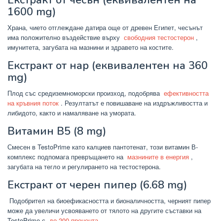
Екстракт от чесън (еквивалентен на
1600 mg)
Храна, чието отглеждане датира още от древен Египет, чесънът
има положително въздействие върху
свободния тестостерон
,
имунитета, загубата на мазнини и здравето на костите.
Екстракт от нар (еквивалентен на 360
mg)
Плод със средиземноморски произход, подобрява
ефективността
на кръвния поток
. Резултатът е повишаване на издръжливостта и
либидото, както и намаляване на умората.
Витамин B5 (8 mg)
Смесен в TestoPrime като калциев пантотенат, този витамин В-
комплекс подпомага превръщането на
мазнините в енергия
,
загубата на тегло и регулирането на тестостерона.
Екстракт от черен пипер (6.68 mg)
Подобрител на биоефикасността и бионаличността, черният пипер
може да увеличи усвояването от тялото на другите съставки на
TestoPrime с
до 200 процента
.