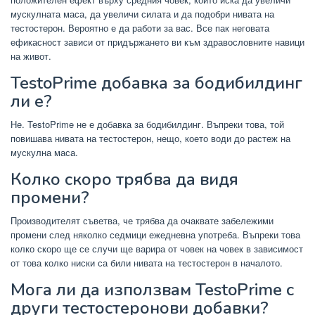
мускулната маса, да увеличи силата и да подобри нивата на
тестостерон. Вероятно е да работи за вас. Все пак неговата
ефикасност зависи от придържането ви към здравословните навици
на живот.
TestoPrime добавка за бодибилдинг
ли е?
Не. TestoPrime не е добавка за бодибилдинг. Въпреки това, той
повишава нивата на тестостерон, нещо, което води до растеж на
мускулна маса.
Колко скоро трябва да видя
промени?
Производителят съветва, че трябва да очаквате забележими
промени след няколко седмици ежедневна употреба. Въпреки това
колко скоро ще се случи ще варира от човек на човек в зависимост
от това колко ниски са били нивата на тестостерон в началото.
Мога ли да използвам TestoPrime с
други тестостеронови добавки?