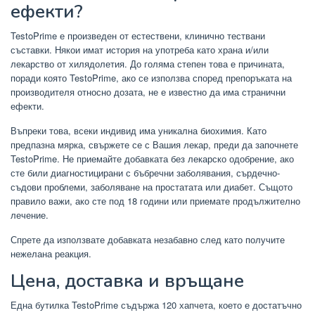
ефекти?
TestoPrime е произведен от естествени, клинично тествани
съставки. Някои имат история на употреба като храна и/или
лекарство от хилядолетия. До голяма степен това е причината,
поради която TestoPrime, ако се използва според препоръката на
производителя относно дозата, не е известно да има странични
ефекти.
Въпреки това, всеки индивид има уникална биохимия. Като
предпазна мярка, свържете се с Вашия лекар, преди да започнете
TestoPrime. Не приемайте добавката без лекарско одобрение, ако
сте били диагностицирани с бъбречни заболявания, сърдечно-
съдови проблеми, заболяване на простатата или диабет. Същото
правило важи, ако сте под 18 години или приемате продължително
лечение.
Спрете да използвате добавката незабавно след като получите
нежелана реакция.
Цена, доставка и връщане
Една бутилка TestoPrime съдържа 120 хапчета, което е достатъчно