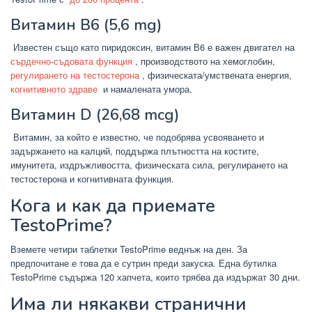
Витамин B6 (5,6 mg)
Известен също като пиридоксин, витамин В6 е важен двигател на
сърдечно-съдовата функция
, производството на хемоглобин,
регулирането на тестостерона
, физическата/умствената енергия,
когнитивното здраве
и намалената умора.
Витамин D (26,68 mcg)
Витамин, за който е известно, че подобрява усвояването и
задържането на калций, поддържа плътността на костите,
имунитета, издръжливостта, физическата сила, регулирането на
тестостерона и когнитивната функция.
Кога и как да приемате
TestoPrime?
Вземете четири таблетки TestoPrime веднъж на ден. За
предпочитане е това да е сутрин преди закуска. Една бутилка
TestoPrime съдържа 120 хапчета, които трябва да издържат 30 дни.
Има ли някакви странични