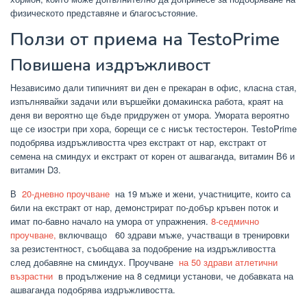
физическото представяне и благосъстояние.
Ползи от приема на TestoPrime
Повишена издръжливост
Независимо дали типичният ви ден е прекаран в офис, класна стая,
изпълнявайки задачи или вършейки домакинска работа, краят на
деня ви вероятно ще бъде придружен от умора. Умората вероятно
ще се изостри при хора, борещи се с нисък тестостерон. TestoPrime
подобрява издръжливостта чрез екстракт от нар, екстракт от
семена на сминдух и екстракт от корен от ашваганда, витамин В6 и
витамин D3.
В
20-дневно проучване
на 19 мъже и жени, участниците, които са
били на екстракт от нар, демонстрират по-добър кръвен поток и
имат по-бавно начало на умора от упражнения.
8-седмично
проучване,
включващо 60 здрави мъже, участващи в тренировки
за резистентност, съобщава за подобрение на издръжливостта
след добавяне на сминдух. Проучване
на 50 здрави атлетични
възрастни
в продължение на 8 седмици установи, че добавката на
ашваганда подобрява издръжливостта.