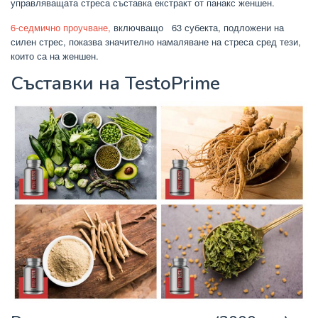
управляващата стреса съставка екстракт от панакс женшен.
6-седмично проучване,
включващо 63 субекта, подложени на
силен стрес, показва значително намаляване на стреса сред тези,
които са на женшен.
Съставки на TestoPrime