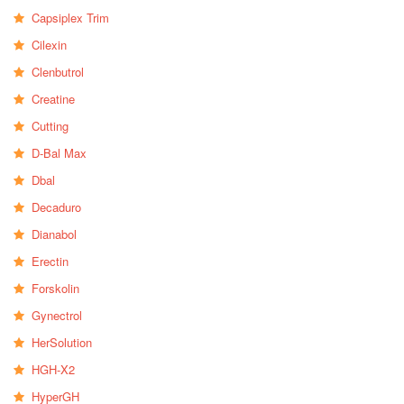
Capsiplex Trim
Cilexin
Clenbutrol
Creatine
Cutting
D-Bal Max
Dbal
Decaduro
Dianabol
Erectin
Forskolin
Gynectrol
HerSolution
HGH-X2
HyperGH