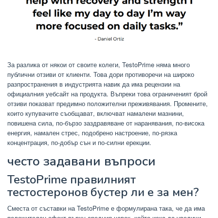
За разлика от някои от своите колеги, TestoPrime няма много
публични отзиви от клиенти. Това дори противоречи на широко
разпространения в индустрията навик да има рецензии на
официалния уебсайт на продукта. Въпреки това ограниченият брой
отзиви показват предимно положителни преживявания. Промените,
които купувачите съобщават, включват намалени мазнини,
повишена сила, по-бързо заздравяване от наранявания, по-висока
енергия, намален стрес, подобрено настроение, по-рязка
концентрация, по-добър сън и по-силни ерекции.
често задавани въпроси
TestoPrime правилният
тестостеронов бустер ли е за мен?
Сместа от съставки на TestoPrime е формулирана така, че да има
положителен ефект върху средния човек, който иска да увеличи