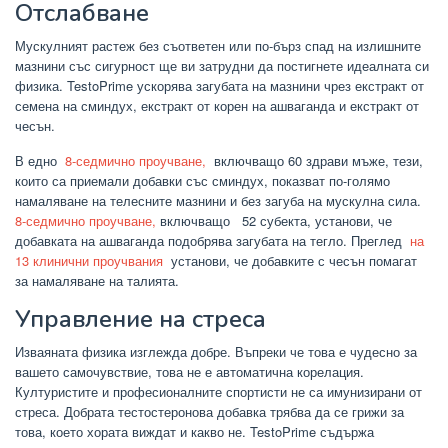
Отслабване
Мускулният растеж без съответен или по-бърз спад на излишните
мазнини със сигурност ще ви затрудни да постигнете идеалната си
физика. TestoPrime ускорява загубата на мазнини чрез екстракт от
семена на сминдух, екстракт от корен на ашваганда и екстракт от
чесън.
В едно
8-седмично проучване,
включващо 60 здрави мъже, тези,
които са приемали добавки със сминдух, показват по-голямо
намаляване на телесните мазнини и без загуба на мускулна сила.
8-седмично проучване,
включващо 52 субекта, установи, че
добавката на ашваганда подобрява загубата на тегло. Преглед
на
13 клинични проучвания
установи, че добавките с чесън помагат
за намаляване на талията.
Управление на стреса
Изваяната физика изглежда добре. Въпреки че това е чудесно за
вашето самочувствие, това не е автоматична корелация.
Културистите и професионалните спортисти не са имунизирани от
стреса. Добрата тестостеронова добавка трябва да се грижи за
това, което хората виждат и какво не. TestoPrime съдържа