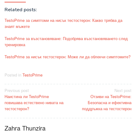
Related posts:
TestoPrime за симптоми на нисък тестостерон: Какво трябва да
знаят мъжете
TestoPrime за възстановяване: Подобрява възстановяването след
тренировка
TestoPrime за нисък тестостерон: Може ли да облекчи симптомите?
Posted in
TestoPrime
Post
Previous post
Next post
Наистина ли TestoPrime
Отзиви на TestoPrime:
navigation
повишава естествено нивата на
Безопасна и ефективна
тестостерон?
поддръжка на тестостерон
Zahra Thunzira