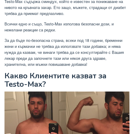
Testo-Max съдържа сминдух, който е известен за понижаване на
нивото на кръвната захар. Ето защо, мъжете, страдащи от диабет
трябва да приемат предпазливо.
Всички едно и също, Testo-Max използва безопасни дози, и
нежелани реакции са редки.
За да бъде по-безопасна страна, всеки под 18 години, бременни
жени и кърмачки не трябва да използвате тази добавка; и няма
нужда да казвам, че винаги трябва да се консултирайте с Вашия
лекар преди да започнете тази или някоя друга здраве,
хранителна, или мъжки повишаване добавка!
Какво Клиентите казват за
Testo-Max?