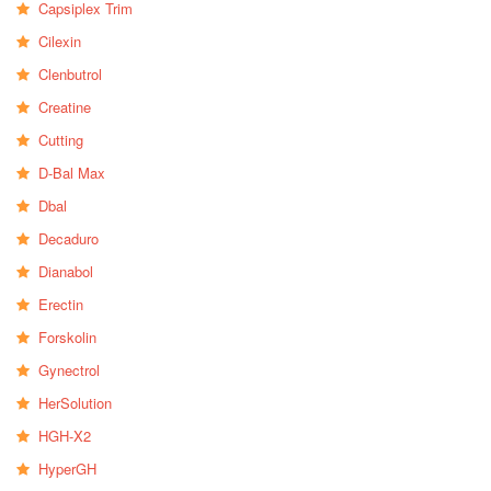
Capsiplex Trim
Cilexin
Clenbutrol
Creatine
Cutting
D-Bal Max
Dbal
Decaduro
Dianabol
Erectin
Forskolin
Gynectrol
HerSolution
HGH-X2
HyperGH