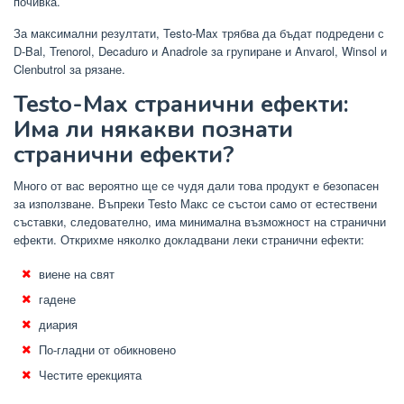
почивка.
За максимални резултати, Testo-Max трябва да бъдат подредени с
D-Bal, Trenorol, Decaduro и Anadrole за групиране и Anvarol, Winsol и
Clenbutrol за рязане.
Testo-Max странични ефекти:
Има ли някакви познати
странични ефекти?
Много от вас вероятно ще се чудя дали това продукт е безопасен
за използване. Въпреки Testo Макс се състои само от естествени
съставки, следователно, има минимална възможност на странични
ефекти. Открихме няколко докладвани леки странични ефекти:
виене на свят
гадене
диария
По-гладни от обикновено
Честите ерекцията