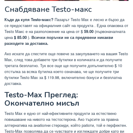
Снабдяване Testo-макс
Къде да купя Testo-макс?
Пазарът Testo Max е лесно и бързо да
се предоставят на официалния сайт на продукта
. Една опаковка от
Testo Макс е на разположение на цена от $
59.00
(първоначалната
цена
$ 85.00
).
Всички поръчки не са предявени никакви
разходите за доставка.
Ако искате да спестите още повече за закупуването на вашия Testo
Max, след това добавете три бутилки в количката и да получите
третата безплатно. Тук все още ще получите допълнително $ 10
отстъпка за всяка бутилка което означава, че ще получите три
бутилки Testo Max за
$
119.98, включително бонуси и безплатна
доставка.
Testo-Max Преглед:
Окончателно мисъл
Testo Max е едно от най-ефективните продукти за естествено
повишаване на нивото на тестостерона. Ако търсите за правна
алтернатива на анаболни стероиди, който работи, той е перфектен.
Testo-Max позволява да се чувствате и изглеждате добре като ви