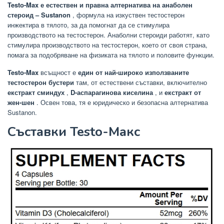
Testo-Max е естествен и правна алтернатива на анаболен
стероид – Sustanon
, формула на изкуствен тестостерон
инжектира в тялото, за да помогнат да се стимулира
производството на тестостерон. Анаболни стероиди работят, като
стимулира производството на тестостерон, което от своя страна,
помага за подобряване на физиката на тялото и половите функции.
Testo-Max
всъщност е
един от най-широко използваните
тестостерон бустери
там, от естествени съставки, включително
екстракт сминдух
,
D-аспарагинова киселина
, и
екстракт от
жен-шен
. Освен това, тя е юридическо и безопасна алтернатива
Sustanon.
Съставки Testo-Макс