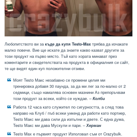
Любопитството ви за
къде да купя Testo-Max
трябва да изчакате
малко повече. Вие ще искате да знаете какво казват другите за
този продукт на първо място. Тъй като хората минават през
коментарите и свидетелствата на продукта в официалния си сайт,
те ще видят един куп положителни отзиви.
Моят Testo Макс незабавно се промени целия ми
тренировка добавя 30 паунда, за да ми лег за по-малко от 2
седмици, също намалява основен мазнини Аз препоръчвам
този продукт за всеки, който се нуждае. –
Колби
Работа 12 часа като служител по сигурността, а след това
направо на Клуб / пъб всеки уикенд да работи като портиер,
Testo Макс ми дава сили да изпълни и двете. С една дума,
Testo Макс ми дава Мускули и пари. –
Херман
Testo Max е първият продукт Използвал съм от Crazybulk.