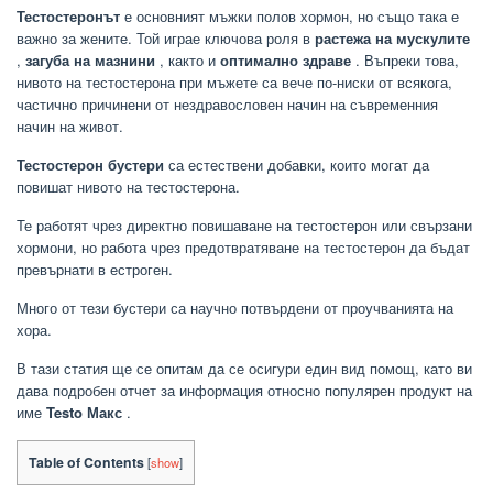
Тестостеронът
е основният мъжки полов хормон, но също така е
важно за жените. Той играе ключова роля в
растежа на мускулите
,
загуба на мазнини
, както и
оптимално здраве
. Въпреки това,
нивото на тестостерона при мъжете са вече по-ниски от всякога,
частично причинени от нездравословен начин на съвременния
начин на живот.
Тестостерон бустери
са естествени добавки, които могат да
повишат нивото на тестостерона.
Те работят чрез директно повишаване на тестостерон или свързани
хормони, но работа чрез предотвратяване на тестостерон да бъдат
превърнати в естроген.
Много от тези бустери са научно потвърдени от проучванията на
хора.
В тази статия ще се опитам да се осигури един вид помощ, като ви
дава подробен отчет за информация относно популярен продукт на
име
Testo Макс
.
Table of Contents
[
show
]