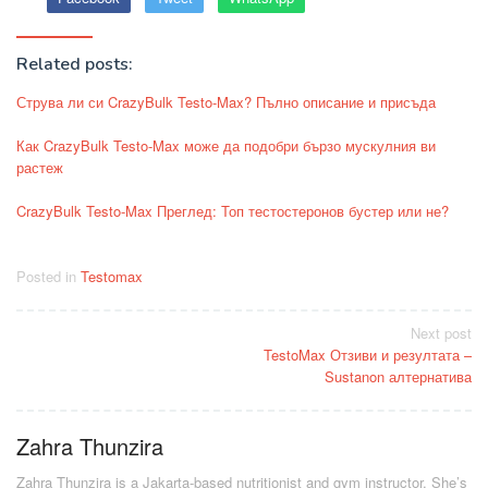
Related posts:
Струва ли си CrazyBulk Testo-Max? Пълно описание и присъда
Как CrazyBulk Testo-Max може да подобри бързо мускулния ви
растеж
CrazyBulk Testo-Max Преглед: Топ тестостеронов бустер или не?
Posted in
Testomax
Post
Next post
TestoMax Отзиви и резултата –
navigation
Sustanon алтернатива
Zahra Thunzira
Zahra Thunzira is a Jakarta-based nutritionist and gym instructor. She’s