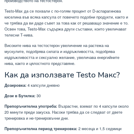
производството на тестостерон.
Testo-Max да се похвали с по-голям процент от D-аспарагинова
киселина във всяка капсула от повечето подобни продукти, както и
че трябва да ви даде съвет за това как от решаващо значение е то.
Освен това, Testo-Max съдържа други съставки, които увеличават
телесни Т-нива.
Високите нива на тестостерон увеличение на растежа на
мускулите, подобрява силата и издръжливостта, подобрява
издръжливостта и сексуално желание, увеличава енергийните
нива, както и цялостното представяне.
Как да използвате Testo Макс?
Дозировка:
4 капсули дневно
Дози в Бутилка:
30
Препоръчителна употреба:
Възрастни, вземат по 4 капсули около
20 минути преди закуска. Насоки трябва да се следват от двете
тренировка и не-тренировъчни дни.
Препоръчителна период тренировка:
2 месеца и 1,5 седмици