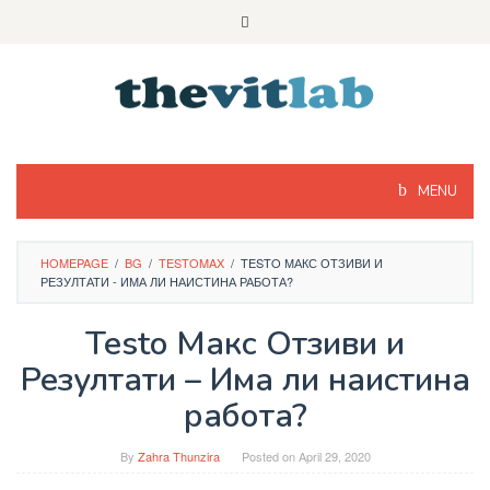
Skip
to
content
MENU
HOMEPAGE
/
BG
/
TESTOMAX
/
TESTO МАКС ОТЗИВИ И
РЕЗУЛТАТИ - ИМА ЛИ НАИСТИНА РАБОТА?
Testo Макс Отзиви и
Резултати – Има ли наистина
работа?
By
Zahra Thunzira
Posted on
April 29, 2020