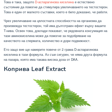
Това е така, защото
D-аспарагинова киселина
е естествено
състояние да помогне да стимулира увеличаването на тестостерон.
Това е един от малкото съставки, което е било доказано, че работи.
Чрез увеличаване на цялостната способността на организма да
произвежда тестостерон, той има дълготраен ефект върху вашите
T-нива. Освен това, доклади показват, че редовната консумация на
тази аминокиселина може да помогне за подобряване на
качеството на спермата, количество и дори подвижност.
Ето защо вие ще намерите повече от 2 грама D-аспарагинова
киселина в тази формула. Аз съм сигурен, че няма друга формула
на пазара, която има такава висока доза от DAA.
Коприва Leaf Extract