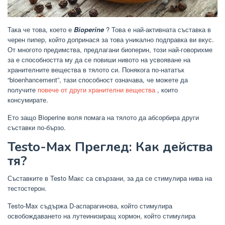
Така че това, което е
Bioperine
? Това е най-активната съставка в
черен пипер, който допринася за това уникално подправка ви вкус.
От многото предимства, предлагани биоперин, този най-говорихме
за е способността му да се повиши нивото на усвояване на
хранителните вещества в тялото си. Понякога по-нататък
“bioenhancement”, тази способност означава, че можете да
получите
повече от други хранителни вещества
, които
консумирате.
Ето защо
Bioperine воля помага на тялото да абсорбира други
съставки по-бързо.
Testo-Max Преглед: Как действа
тя?
Съставките в Testo Макс са свързани, за да се стимулира нива на
тестостерон.
Testo-Max съдържа D-аспарагинова, който стимулира
освобождаването на лутеинизиращ хормон, който стимулира