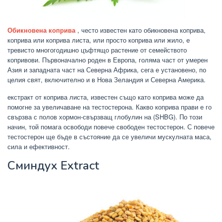
Обикновена коприва
, често известен като обикновена коприва,
коприва или коприва листа, или просто коприва или жило, е
тревисто многогодишно цъфтящо растение от семейството
копривови. Първоначално роден в Европа, голяма част от умерен
Азия и западната част на Северна Африка, сега е установено, по
целия свят, включително и в Нова Зеландия и Северна Америка.
екстракт от коприва листа, известен също като коприва може да
помогне за увеличаване на тестостерона. Какво коприва прави е го
свързва с полов хормон-свързващ глобулин на (SHBG). По този
начин, той помага освободи повече свободен тестостерон. С повече
тестостерон ще бъде в състояние да се увеличи мускулната маса,
сила и ефективност.
Сминдух Extract