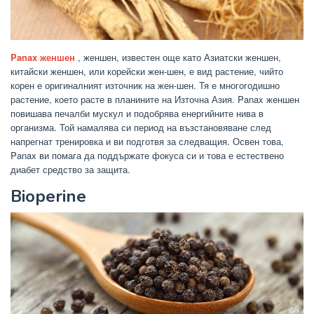
Panax женшен
, женшен, известен още като Азиатски женшен,
китайски женшен, или корейски жен-шен, е вид растение, чийто
корен е оригиналният източник на жен-шен. Тя е многогодишно
растение, което расте в планините на Източна Азия. Panax женшен
повишава печалби мускул и подобрява енергийните нива в
организма. Той намалява си период на възстановяване след
напрегнат тренировка и ви подготвя за следващия. Освен това,
Panax ви помага да поддържате фокуса си и това е естествено
диабет средство за защита.
Bioperine