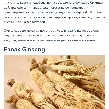
на силата, както и подобряване на сексуалната функция.
Сминдух
действа като анти-
ароматаза, помага да се предотврати
превръщането на тестостерона в дихидротестостерон (DHT), така
че по-малко тестостерон се превръща в естроген, което води до по-
високи нива на тестостерон
Сминдух също може да помогне за увеличаване на човек сила,
издръжливост и жизненост чрез увеличаване на отделянето на
инсулин, което може да допринесе за
растежа на мускулите
.
Panax Ginseng