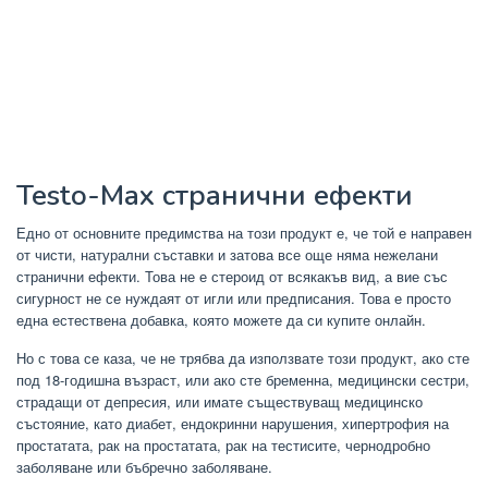
Testo-Max странични ефекти
Едно от основните предимства на този продукт е, че той е направен
от чисти, натурални съставки и затова все още няма нежелани
странични ефекти. Това не е стероид от всякакъв вид, а вие със
сигурност не се нуждаят от игли или предписания. Това е просто
една естествена добавка, която можете да си купите онлайн.
Но с това се каза, че не трябва да използвате този продукт, ако сте
под 18-годишна възраст, или ако сте бременна, медицински сестри,
страдащи от депресия, или имате съществуващ медицинско
състояние, като диабет, ендокринни нарушения, хипертрофия на
простатата, рак на простатата, рак на тестисите, чернодробно
заболяване или бъбречно заболяване.