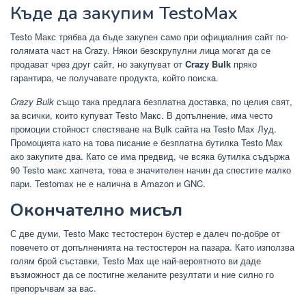
Къде да закупим TestoMax
Testo Макс трябва да бъде закупен само при официалния сайт по-
голямата част на Crazy. Някои безскрупулни лица могат да се
продават чрез друг сайт, но закупуват от
Crazy Bulk
пряко
гарантира, че получавате продукта, който поиска.
Crazy Bulk
също така предлага безплатна доставка, по целия свят,
за всички, които купуват Testo Макс. В допълнение, има често
промоции стойност спестяване на Bulk сайта на Testo Max Луд.
Промоцията като на това писание е безплатна бутилка Testo Max
ако закупите два. Като се има предвид, че всяка бутилка съдържа
90 Testo макс хапчета, това е значителен начин да спестите малко
пари. Testomax не е налична в Amazon и GNC.
Окончателно мисъл
С две думи, Testo Макс тестостерон бустер е далеч по-добре от
повечето от допълненията на тестостерон на пазара. Като използва
голям брой съставки, Testo Max ще най-вероятното ви даде
възможност да се постигне желаните резултати и ние силно го
препоръчвам за вас.