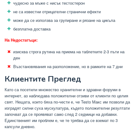
чудесно за мъже с нисък тестостерон
не са известни отрицателни странични ефекти
може да се използва за групиране и рязане на цикъла
безплатна доставка
На Недостатъци:
изисква строга рутина на приема на таблетките 2-3 пъти на
ден
Възстановявания на разположение, но в рамките на 7 дни
Клиентите Преглед
Като са посетили множество хранителни и здравни форуми в
интернет, аз наблюдава положителни отзиви от клиенти по целия
свят. Нещата, които бяха по-чести е, че Testo Макс им позволи да
изградят силни суха мускулатура, където положителни резултати
започват да се проявяват само след 2 седмици на добавки.
Единственият им проблем е, че те трябва да се вземат по 3
капсули дневно.