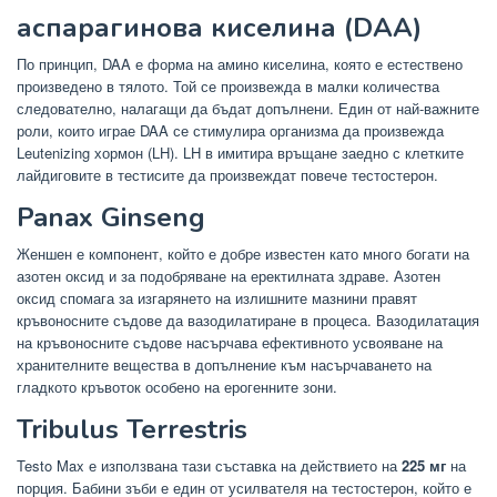
аспарагинова киселина (DAA)
По принцип, DAA е форма на амино киселина, която е естествено
произведено в тялото. Той се произвежда в малки количества
следователно, налагащи да бъдат допълнени. Един от най-важните
роли, които играе DAA се стимулира организма да произвежда
Leutenizing хормон (LH). LH в имитира връщане заедно с клетките
лайдиговите в тестисите да произвеждат повече тестостерон.
Panax Ginseng
Женшен е компонент, който е добре известен като много богати на
азотен оксид и за подобряване на еректилната здраве. Азотен
оксид спомага за изгарянето на излишните мазнини правят
кръвоносните съдове да вазодилатиране в процеса. Вазодилатация
на кръвоносните съдове насърчава ефективното усвояване на
хранителните вещества в допълнение към насърчаването на
гладкото кръвоток особено на ерогенните зони.
Tribulus Terrestris
Testo Max е използвана тази съставка на действието на
225 мг
на
порция. Бабини зъби е един от усилвателя на тестостерон, който е