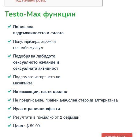
10.2
Related posts:
Testo-Max функции
Повишава
издръжливостта и силата
Популяризира огромни
печалби мускул
Подобрява либидото,
сексуалното желание и
сексуалната активност
Подпомага изгарянето на
мазнините
Не инжекции, взети орално
Не предписание, правен анаболен стероид алтернатива
Нула странични ефекти
Резултати в по-малко от 2 седмици
Цена
: $ 59.99