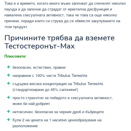
Това е и времето, когато много мъже започват да спечелят няколко
паунда и да започне да страдат от еректилна дисфункция и
намалена сексуалната активност, така че това са още няколко
причини, поради които си струва да се обмисля закупуването на
този продукт.
Причините трябва да вземете
Тестостеронът-Max
Плюсовете:
безопасен, естествен, правни
направени с 100% чисти Tribulus Terrestris
съдържа висока концентрация на Tribulus Terrestris
(стандартизирани до 45% сапонини!)
просто страхотно за либидото и сексуалната активност,
може би най-добрият
нетоксичен: безопасни за черния дроб и бъбреците
Купи 2 на цената на 1 насипно ценообразуване на
разположение