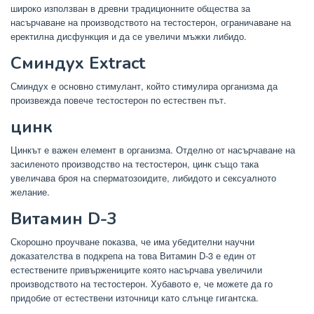
широко използван в древни традиционните общества за
насърчаване на производството на тестостерон, ограничаване на
еректилна дисфункция и да се увеличи мъжки либидо.
Сминдух Extract
Сминдух е основно стимулант, който стимулира организма да
произвежда повече тестостерон по естествен път.
цинк
Цинкът е важен елемент в организма. Отделно от насърчаване на
засиленото производство на тестостерон, цинк също така
увеличава броя на сперматозоидите, либидото и сексуалното
желание.
Витамин D-3
Скорошно проучване показва, че има убедителни научни
доказателства в подкрепа на това Витамин D-3 е един от
естествените привържениците която насърчава увеличили
производството на тестостерон. Хубавото е, че можете да го
придобие от естествени източници като слънце гигантска.