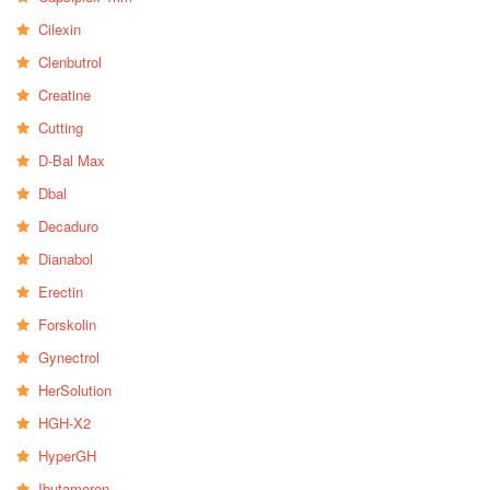
Cilexin
Clenbutrol
Creatine
Cutting
D-Bal Max
Dbal
Decaduro
Dianabol
Erectin
Forskolin
Gynectrol
HerSolution
HGH-X2
HyperGH
Ibutamoren