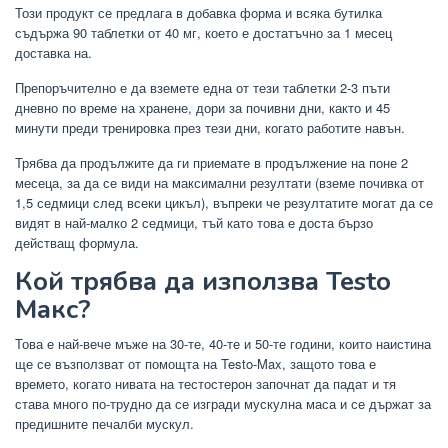
Този продукт се предлага в добавка форма и всяка бутилка
съдържа 90 таблетки от 40 мг, което е достатъчно за 1 месец
доставка на.
Препоръчително е да вземете една от тези таблетки 2-3 пъти
дневно по време на хранене, дори за почивни дни, както и 45
минути преди тренировка през тези дни, когато работите навън.
Трябва да продължите да ги приемате в продължение на поне 2
месеца, за да се види на максимални резултати (вземе почивка от
1,5 седмици след всеки цикъл), въпреки че резултатите могат да се
видят в най-малко 2 седмици, тъй като това е доста бързо
действащ формула.
Кой трябва да използва Testo
Макс?
Това е най-вече мъже на 30-те, 40-те и 50-те години, които наистина
ще се възползват от помощта на Testo-Max, защото това е
времето, когато нивата на тестостерон започнат да падат и тя
става много по-трудно да се изгради мускулна маса и се държат за
предишните печалби мускул.