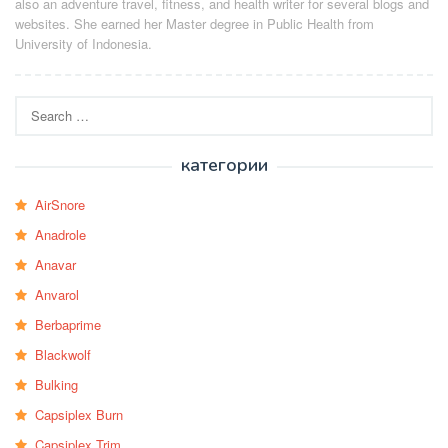
also an adventure travel, fitness, and health writer for several blogs and
websites. She earned her Master degree in Public Health from
University of Indonesia.
Search
for:
категории
AirSnore
Anadrole
Anavar
Anvarol
Berbaprime
Blackwolf
Bulking
Capsiplex Burn
Capsiplex Trim