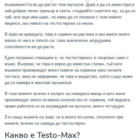
възможността ви да растат тези мускули. Дори и да се инвестира в
най-добрия личен треньор в света, следвайте съветите му, за да се
чай, все още има шанс, че няма да се похвали с тези извити
бицепси, ако нивото на тестостерона са ниски.
В края на краищата, това е хормон на растежа и ако имате много
малко от него в тялото си, това значително затруднява
способността ви да расте.
Едно погрешно схващане е, че тестостеронът е свързано само с
мъже. Въпреки, че това е вярно до известна степен, тъй като
мъжките произвеждат много повече на хормона чрез техните
тестиси, нека не забравяме, че това е вещество, което също може
да се намери в женския организъм.
В този момент всичко е въпрос на номерата макар и като жени
произвеждат много по-малко количество от хормона, той веднага
прави работата си за изграждане на мускули, много по-трудно.
Ето защо мъжете се знае, че е много по-силен, отколкото при
жените; всичко се свежда до тестостерон.
Какво е Testo-Max?