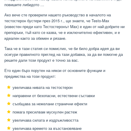
повишите либидото …
Ако вече сте проверили нашето ръководство в началото на
тестостерон бустери през 2015 г., ще знаете, че Testo-Max
(известен преди като Тестостеронът Max) е един от най-добрите ни
препоръки, тъй като се казва, че е изключително ефективен, и е
идеален както за обемен и рязане.
Така че в тази статия си помислих, че би било добра идея да ви
осигури правилното преглед на тази добавка, за да ви помогне да
решите дали този продукт е точно за вас.
Ето един бърз порутен на някои от основните функции и
предимства на този продукт:
увеличава нивата на тестостерон
направени от безопасни, естествени съставки
съобщава за нежелани странични ефекти
помага пресилвам мускулен растеж
увеличава силата и издръжливостта
увеличава времето за възстановяване