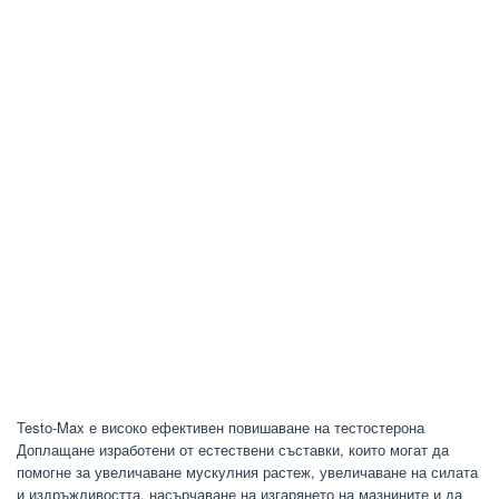
Testo-Max е високо ефективен повишаване на тестостерона
Доплащане изработени от естествени съставки, които могат да
помогне за увеличаване мускулния растеж, увеличаване на силата
и издръжливостта, насърчаване на изгарянето на мазнините и да