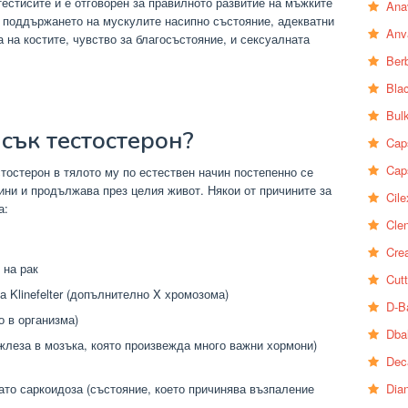
естисите и е отговорен за правилното развитие на мъжките
Ana
а поддържането на мускулите насипно състояние, адекватни
Anv
а на костите, чувство за благосъстояние, и сексуалната
Ber
Bla
Bul
сък тестостерон?
Cap
Cap
стостерон в тялото му по естествен начин постепенно се
ини и продължава през целия живот. Някои от причините за
Cile
а:
Clen
Crea
 на рак
Cutt
 Klinefelter (допълнително X хромозома)
D-B
 в организма)
Dba
леза в мозъка, която произвежда много важни хормони)
Dec
Dia
ато саркоидоза (състояние, което причинява възпаление