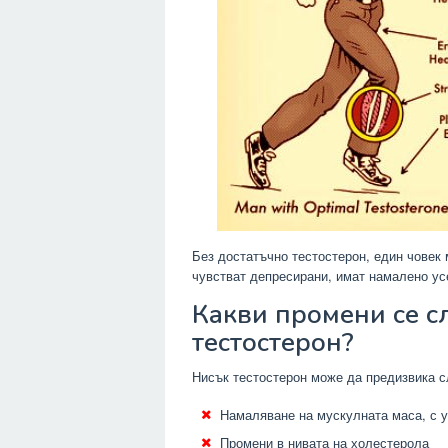
Без достатъчно тестостерон, един човек 
чувстват депресирани, имат намалено усе
Какви промени се сл
тестостерон?
Нисък тестостерон може да предизвика 
Намаляване на мускулната маса, с у
Промени в нивата на холестерола