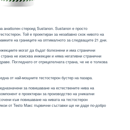
на анаболен стероид Sustanon. Sustanon е просто
естостерон. Той е проектиран за незабавно скок нивото на
 рамките на границите на оптималното за следващите 21 дни.
нжекциите могат да бъдат болезнени и има странични
 страна не изисква инжекции и няма негативни странични
драве. Погледнато от отрицателната страна, че не е толкова
 една от най-мощните тестостерон бустер на пазара.
едназначени за повишаване на естествените нива на
 компонент е проектиран за производство на уникални
сочени към повишаване на нивата на тестостерон
якои от Testo Макс първични съставки ще ни даде по-добро