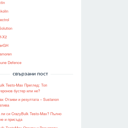
tin
kolin
ectrol
Solution
-X2
erGH
tamoren
une Defence
свързани пост
ulk Testo-Max Преглед: Топ
теронов бустер или не?
ax Отзиви и резултата – Sustanon
атива
 ли си CrazyBulk Testo-Max? Пълно
ие и присъда
ulk TestoMax Отзиви и Резултати –