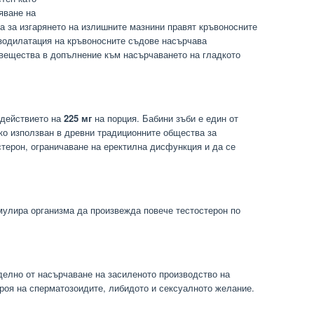
яване на
а за изгарянето на излишните мазнини правят кръвоносните
зодилатация на кръвоносните съдове насърчава
вещества в допълнение към насърчаването на гладкото
 действието на
225 мг
на порция. Бабини зъби е един от
око използван в древни традиционните общества за
стерон, ограничаване на еректилна дисфункция и да се
мулира организма да произвежда повече тестостерон по
делно от насърчаване на засиленото производство на
броя на сперматозоидите, либидото и сексуалното желание.