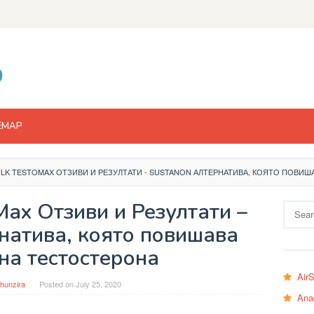
EMAP
LK TESTOMAX ОТЗИВИ И РЕЗУЛТАТИ - SUSTANON АЛТЕРНАТИВА, КОЯТО ПОВИШ
Max Отзиви и Резултати –
Search
for:
натива, която повишава
на тестостерона
Air
hunzira
Posted on
July 25, 2020
Ana