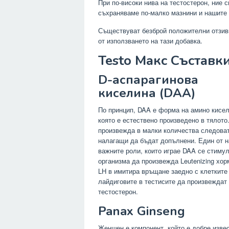
При по-високи нива на тестостерон, ние 
съхраняваме по-малко мазнини и нашите 
Съществуват безброй положителни отзиви
от използването на тази добавка.
Testo Макс Съставк
D-аспарагинова
киселина (DAA)
По принцип, DAA е форма на амино кисел
която е естествено произведено в тялото.
произвежда в малки количества следова
налагащи да бъдат допълнени. Един от н
важните роли, които играе DAA се стиму
организма да произвежда Leutenizing хорм
LH в имитира връщане заедно с клетките
лайдиговите в тестисите да произвеждат
тестостерон.
Panax Ginseng
Женшен е компонент, който е добре извес