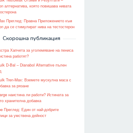
on алтернатива, която повишава нивата
тостерона
Max Преглед: Правна Приложението към
on да се стимулират нива на тестостерон
Скорошна публикация
стра Хапчета за уголемяване на пениса
аистина работят?
lk D-Bal – Dianabol Alternative пълен
д
ulk Tren-Max: Вземете мускулна маса с
обавка за рязане
arge наистина ли работи? Истината за
ето хранителна добавка
e Преглед: Един от най-добрите
пици за умствена дейност