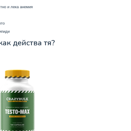
тно и лека анемия
ото
ипиди
как действа тя?