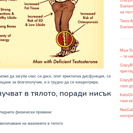
Sustan
на тес
Testo-
Sustan
Мъж Ек
– те н
CrazyBu
прегле
може да загуби секс си диск, опит еректилна дисфункция, се
CrazyB
щане за благополучие, и е трудно да се концентрира.
тази д
учват в тялото, поради нисък
KetoCh
тази к
NooCub
следните физически промени:
ноотро
величаване на мазнините в тялото