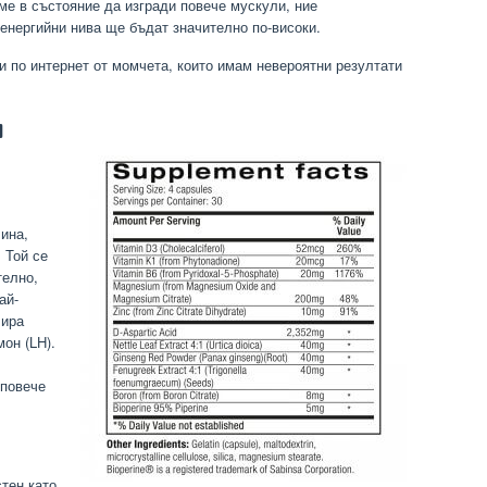
сме в състояние да изгради повече мускули, ние
енергийни нива ще бъдат значително по-високи.
 по интернет от момчета, които имам невероятни резултати
и
ина,
 Той се
телно,
ай-
лира
он (LH).
 повече
тен като