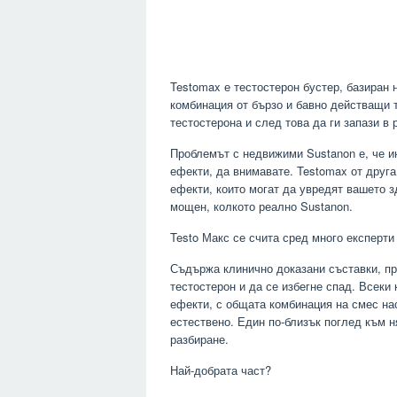
Testomax е тестостерон бустер, базиран 
комбинация от бързо и бавно действащи т
тестостерона и след това да ги запази в
Проблемът с недвижими Sustanon е, че и
ефекти, да внимавате. Testomax от друга
ефекти, които могат да увредят вашето з
мощен, колкото реално Sustanon.
Testo Макс се счита сред много експерти
Съдържа клинично доказани съставки, пр
тестостерон и да се избегне спад. Всеки
ефекти, с общата комбинация на смес на
естествено. Един по-близък поглед към н
разбиране.
Най-добрата част?