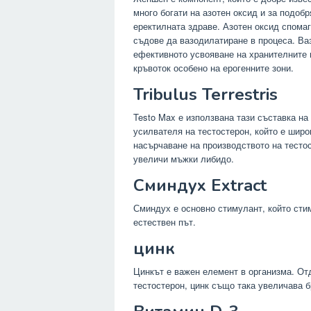
много богати на азотен оксид и за подобр
еректилната здраве. Азотен оксид спомаг
съдове да вазодилатиране в процеса. Ва
ефективното усвояване на хранителните 
кръвоток особено на ерогенните зони.
Tribulus Terrestris
Testo Max е използвана тази съставка на
усилвателя на тестостерон, който е шир
насърчаване на производството на тесто
увеличи мъжки либидо.
Сминдух Extract
Сминдух е основно стимулант, който сти
естествен път.
цинк
Цинкът е важен елемент в организма. От
тестостерон, цинк също така увеличава 