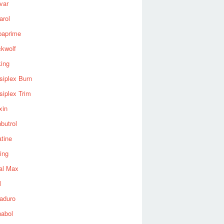
var
arol
baprime
ckwolf
king
siplex Burn
siplex Trim
xin
butrol
tine
ing
al Max
l
aduro
nabol