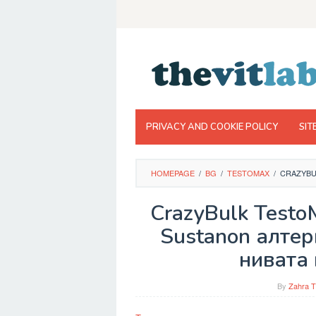
Skip
to
content
PRIVACY AND COOKIE POLICY
SIT
HOMEPAGE
/
BG
/
TESTOMAX
/
CRAZYBU
CrazyBulk Testo
Sustanon алтер
нивата 
By
Zahra T