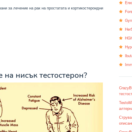
Erec
ани за лечение на рак на простатата и кортикостероидни
Fors
Gyn
Her
HGH
Hyp
Ibu
Imm
 на нисък тестостерон?
CrazyB
тестос
TestoM
алтерн
Струва
описан
CrazyB