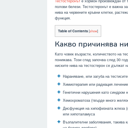
Тестостеронът
е хормон произвеждан от т
полови белези. Тестостеронът е важна з
нива на червените кръвни клетки, растеж
функция.
Table of Contents
[
show
]
Какво причинява ни
Като човек възрасти, количеството на те
понижава. Този спад започва след 30 год
ниските нива на тестостерон се дължат н
Нараняване, или загуба на тестисите
Химиотерапия или радиация лечение
Генетични нарушения като синдром на
Хемохроматоза (твърде много желязо
Дисфункция на хипофизната жлеза (ж
или хипоталамуса
Възпалителни заболявания, такива к
на белите дробове)