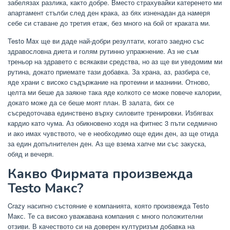
забелязах разлика, както добре. Вместо страхувайки катеренето ми
апартамент стълби след ден крака, аз бях изненадан да намеря
себе си ставане до третия етаж, без много на бой от краката ми.
Testo Max ще ви даде най-добри резултати, когато заедно със
здравословна диета и голям рутинно упражнение. Аз не съм
треньор на здравето с всякакви средства, но аз ще ви уведомим ми
рутина, докато приемате тази добавка. За храна, аз, разбира се,
яде храни с високо съдържание на протеини и мазнини. Отново,
целта ми беше да заякне така яде колкото се може повече калории,
докато може да се беше моят план. В залата, бих се
съсредоточава единствено върху силовите тренировки. Избягвах
кардио като чума. Аз обикновено ходя на фитнес 3 пъти седмично
и ако имах чувството, че е необходимо още един ден, аз ще отида
за един допълнителен ден. Аз ще взема хапче ми със закуска,
обяд и вечеря.
Какво Фирмата произвежда
Testo Макс?
Crazy насипно състояние е компанията, която произвежда Testo
Макс. Те са високо уважавана компания с много положителни
отзиви. В качеството си на доверен културизъм добавка на