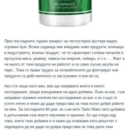
През последните години пазарът на тестостерон бустери видях
огромен бум. Всяка седмица ние виждаме нови продукти, влизащи
в индустрията, всички твърдят, че те гарантират големи печалби в
мускулна маса, размер, нивата на енергия, либидо, и т.н. … Факт е,
че много от тези продукти не работят и са само пълна загуба на
пари , Това го прави трудно за потребителите да филтрират кои
продукти са действително го заслужават и кои не са.
Ако сте нещо като мен, вие ще направите много и много
изследвания, преди извършване на една добавка. Лъки за вас, съм
направил огромно количество изследвания за вас и аз също го
усети лично и може да даде представа за това колко добре работи
за мен. За последните 60 дни, аз съм като Testo Макс като добавка
в допълнение към моето обучение и хранене. Аз ще отида над
това, което тази добавка е и какво да очакваме като резултат с
надеждата да ви даде по-добра представа за това дали тази