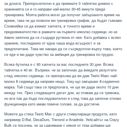
за дозата. Препоръчително е да приемате 3 таблетки дневно с
храненията си и го направи най-малко 30-45 минути преди
тренировка. Моята работа могат да получат забързаното време на
време, така че да позволи ми тренировка график, да бъдат гъвкави.
Спомняйки си да вземат хапчета, в точното време е
предизвикателство в рамките на първите няколко седмици, но аз
бавно започна да се създаде рутинна от нея. Като добавка с всяко
хранене, последвано от една чаша вода всъщност е за
предпочитане. Това ме накара да се съсредоточи върху това, което
се яде и ми даде чувство за амбиция да тренировка по-трудно.
Всяка бутилка е с 90 хапчета за вас последните 30 дни. Всяка
таблетка е 40 мг. Въпреки, че аз започнах да виждате резултати
след няколко седмици, се препоръчва да ви дам Testo Макс най-
малко 8 седмици да направи нещо. Току-що завърших 8-седмично
марка. Той също така се предполага, че ще ви даде около 10 дни
между тях. През следващите десет дни, аз отивам да се тревожа,
но все пак да бъде последователно и след това да започне отново
функционира като имам повече голове, за да достигне.
Можете да стека Testo Max с други стимулиращи продукти, като
например D-Bal, DecaDuro, Trenorol и Anadrole. Уебсайтът на Crazy
Bulk се посочва, че за сдвояване с някоя от тези добавки ще