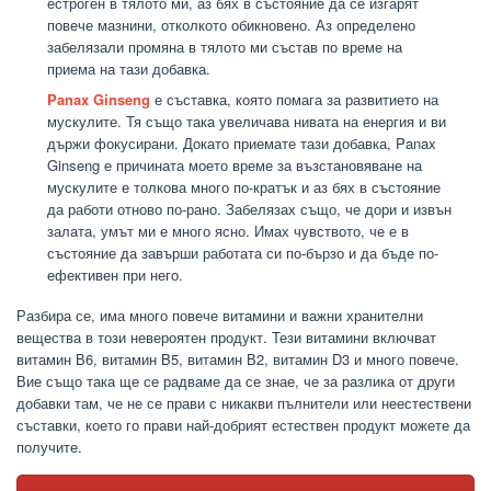
естроген в тялото ми, аз бях в състояние да се изгарят
повече мазнини, отколкото обикновено. Аз определено
забелязали промяна в тялото ми състав по време на
приема на тази добавка.
Panax Ginseng
е съставка, която помага за развитието на
мускулите. Тя също така увеличава нивата на енергия и ви
държи фокусирани. Докато приемате тази добавка, Panax
Ginseng е причината моето време за възстановяване на
мускулите е толкова много по-кратък и аз бях в състояние
да работи отново по-рано. Забелязах също, че дори и извън
залата, умът ми е много ясно. Имах чувството, че е в
състояние да завърши работата си по-бързо и да бъде по-
ефективен при него.
Разбира се, има много повече витамини и важни хранителни
вещества в този невероятен продукт. Тези витамини включват
витамин В6, витамин B5, витамин В2, витамин D3 и много повече.
Вие също така ще се радваме да се знае, че за разлика от други
добавки там, че не се прави с никакви пълнители или неестествени
съставки, което го прави най-добрият естествен продукт можете да
получите.