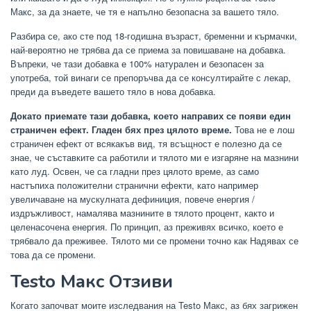
Макс, за да знаете, че тя е напълно безопасна за вашето тяло.
Разбира се, ако сте под 18-годишна възраст, бременни и кърмачки,
най-вероятно не трябва да се приема за повишаване на добавка.
Въпреки, че тази добавка е 100% натурален и безопасен за
употреба, той винаги се препоръчва да се консултирайте с лекар,
преди да въведете вашето тяло в нова добавка.
Докато приемате тази добавка, което направих се появи един
страничен ефект. Гладен бях през цялото време.
Това не е лош
страничен ефект от всякакъв вид, тя всъщност е полезно да се
знае, че съставките са работили и тялото ми е изгаряне на мазнини
като луд. Освен, че са гладни през цялото време, аз само
настъпиха положителни странични ефекти, като например
увеличаване на мускулната дефиниция, повече енергия /
издръжливост, намалява мазнините в тялото процент, както и
целенасочена енергия. По принцип, аз преживях всичко, което е
трябвало да преживее. Тялото ми се промени точно как Надявах се
това да се промени.
Testo Макс Отзиви
Когато започват моите изследвания на Testo Макс, аз бях загрижен