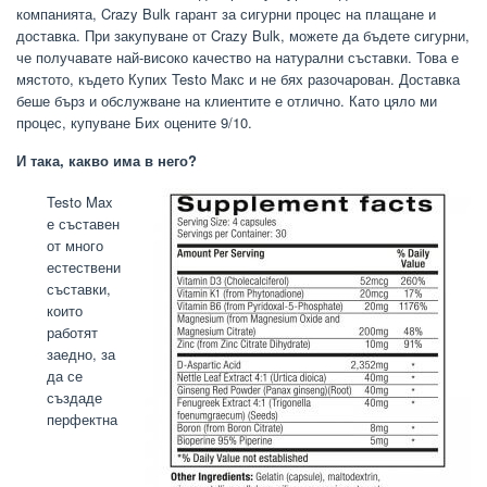
компанията, Crazy Bulk гарант за сигурни процес на плащане и
доставка. При закупуване от Crazy Bulk, можете да бъдете сигурни,
че получавате най-високо качество на натурални съставки. Това е
мястото, където Купих Testo Макс и не бях разочарован. Доставка
беше бърз и обслужване на клиентите е отлично. Като цяло ми
процес, купуване Бих оцените 9/10.
И така, какво има в него?
Testo Max
е съставен
от много
естествени
съставки,
които
работят
заедно, за
да се
създаде
перфектна