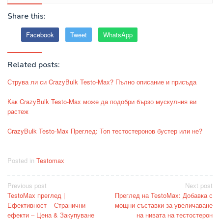
Share this:
Facebook
Tweet
WhatsApp
Related posts:
Струва ли си CrazyBulk Testo-Max? Пълно описание и присъда
Как CrazyBulk Testo-Max може да подобри бързо мускулния ви
растеж
CrazyBulk Testo-Max Преглед: Топ тестостеронов бустер или не?
Posted in
Testomax
Post
Previous post
Next post
TestoMax преглед |
Преглед на TestoMax: Добавка с
navigation
Ефективност – Странични
мощни съставки за увеличаване
ефекти – Цена & Закупуване
на нивата на тестостерон