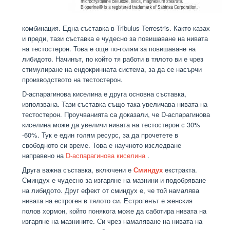
комбинация. Една съставка в Tribulus Terrestris. Както казах
и преди, тази съставка е чудесно за повишаване на нивата
на тестостерон. Това е още по-голям за повишаване на
либидото. Начинът, по който тя работи в тялото ви е чрез
стимулиране на ендокринната система, за да се насърчи
производството на тестостерон.
D-аспарагинова киселина е друга основна съставка,
използвана. Тази съставка също така увеличава нивата на
тестостерон. Проучванията са доказали, че D-аспарагинова
киселина може да увеличи нивата на тестостерон с 30%
-60%. Тук е един голям ресурс, за да прочетете в
свободното си време. Това е научното изследване
направено на
D-аспарагинова киселина
.
Друга важна съставка, включени е
Сминдух
екстракта.
Сминдух е чудесно за изгаряне на мазнини и подобряване
на либидото. Друг ефект от сминдух е, че той намалява
нивата на естроген в тялото си. Естрогенът е женския
полов хормон, който понякога може да саботира нивата на
изгаряне на мазнините. Си чрез намаляване на нивата на