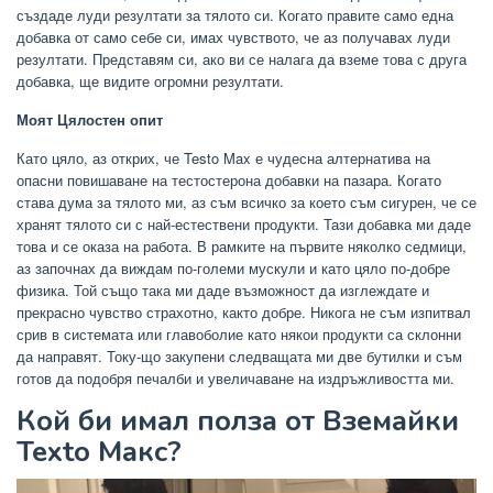
създаде луди резултати за тялото си. Когато правите само една
добавка от само себе си, имах чувството, че аз получавах луди
резултати. Представям си, ако ви се налага да вземе това с друга
добавка, ще видите огромни резултати.
Моят Цялостен опит
Като цяло, аз открих, че Testo Max е чудесна алтернатива на
опасни повишаване на тестостерона добавки на пазара. Когато
става дума за тялото ми, аз съм всичко за което съм сигурен, че се
хранят тялото си с най-естествени продукти. Тази добавка ми даде
това и се оказа на работа. В рамките на първите няколко седмици,
аз започнах да виждам по-големи мускули и като цяло по-добре
физика. Той също така ми даде възможност да изглеждате и
прекрасно чувство страхотно, както добре. Никога не съм изпитвал
срив в системата или главоболие като някои продукти са склонни
да направят. Току-що закупени следващата ми две бутилки и съм
готов да подобря печалби и увеличаване на издръжливостта ми.
Кой би имал полза от Вземайки
Texto Макс?