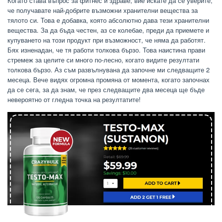
Когато става въпрос за фитнес и здраве, вие искате да се уверите,
че получавате най-добрите възможни хранителни вещества за
тялото си. Това е добавка, която абсолютно дава тези хранителни
вещества. За да бъда честен, аз се колебае, преди да приемете и
купуването на този продукт при възможност, че няма да работят.
Бях изненадан, че тя работи толкова бързо. Това наистина прави
стремеж за целите си много по-лесно, когато видите резултати
толкова бързо. Аз съм развълнувана да започне ми следващите 2
месеца. Вече видях огромна промяна от момента, когато започнах
да се сега, за да знам, че през следващите два месеца ще бъде
невероятно от гледна точка на резултатите!