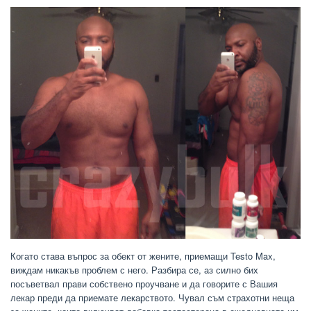
Когато става въпрос за обект от жените, приемащи Testo Max,
виждам никакъв проблем с него. Разбира се, аз силно бих
посъветвал прави собствено проучване и да говорите с Вашия
лекар преди да приемате лекарството. Чувал съм страхотни неща