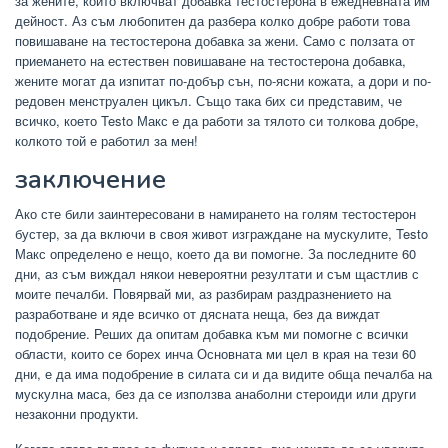
за жените, които включват добавка тестостерона в ежедневната им
дейност. Аз съм любопитен да разбера колко добре работи това
повишаване на тестостерона добавка за жени. Само с ползата от
приемането на естествен повишаване на тестостерона добавка,
жените могат да изпитат по-добър сън, по-ясни кожата, а дори и по-
редовен менструален цикъл. Също така бих си представим, че
всичко, което Testo Макс е да работи за тялото си толкова добре,
колкото той е работил за мен!
заключение
Ако сте били заинтересовани в намирането на голям тестостерон
бустер, за да включи в своя живот изграждане на мускулите, Testo
Макс определено е нещо, което да ви помогне. За последните 60
дни, аз съм виждал някои невероятни резултати и съм щастлив с
моите печалби. Повярвай ми, аз разбирам раздразнението на
разработване и яде всичко от дясната неща, без да виждат
подобрение. Реших да опитам добавка към ми помогне с всички
области, които се борех инча Основната ми цел в края на тези 60
дни, е да има подобрение в силата си и да видите обща печалба на
мускулна маса, без да се използва анаболни стероиди или други
незаконни продукти.