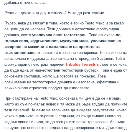
добавка е точно за вас.
Реална сделка или друга измама? Нека да разгледаме.
Първо, нека да влязат в това, което е точно Testo Макс и за какво
се цели да се направи. Тази добавка е естествено формулиран
добавка, която
увеличава своя тестостерон.
Това означава
по-
голяма сила, издръжливост, мускулна маса, увеличаване на
изгаряне на мазнини и намаляване на времето за
възстановяване
от вашите интензивни тренировки. То е законно да
се използва и чудесна алтернатива на стероидния Sustanon. Той е
формулиран от екстракт наречен
Tribulus Terrestris
, което се иска
да бъде една от най-естествен тестостерон бустери. Това е една от
основните съставки, които ще говорят за по-късно. Това
повишаване на тестостерона добавка е безопасна, ефективна и
всичко около страхотен продукт да използвате.
При стартиране на Testo Max, основната ми цел е да се изгради,
както аз съм по-малък човек и тя може да бъде трудно да получите
тези печалби! Не само че започнете да виждате резултатите, които
исках в рамките на първите 2 седмици, аз също имаше много по-
издръжливост и сила, за да завършите всяка тренировка. Аз също
се чувствах невероятно веднага след тренировките ми. Дните след