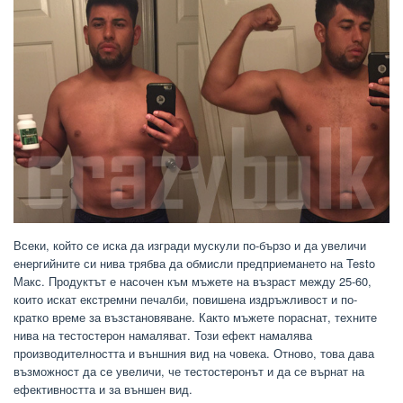
Всеки, който се иска да изгради мускули по-бързо и да увеличи
енергийните си нива трябва да обмисли предприемането на Testo
Макс. Продуктът е насочен към мъжете на възраст между 25-60,
които искат екстремни печалби, повишена издръжливост и по-
кратко време за възстановяване. Както мъжете пораснат, техните
нива на тестостерон намаляват. Този ефект намалява
производителността и външния вид на човека. Отново, това дава
възможност да се увеличи, че тестостеронът и да се върнат на
ефективността и за външен вид.