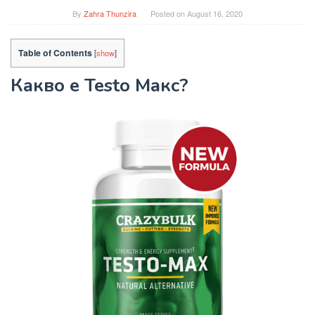
By
Zahra Thunzira
Posted on
August 16, 2020
Table of Contents
[
show
]
Какво е Testo Макс?