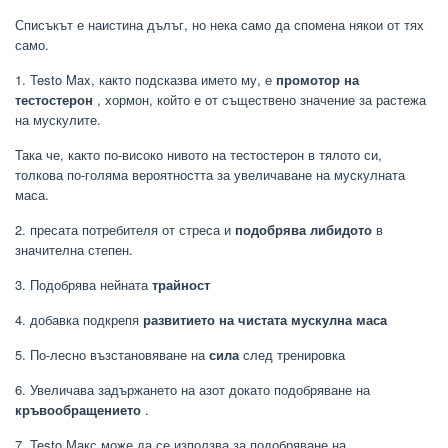
Списъкът е наистина дълъг, но нека само да спомена някои от тях
само.
1. Testo Max, както подсказва името му, е
промотор на
тестостерон
, хормон, който е от съществено значение за растежа
на мускулите.
Така че, както по-високо нивото на тестостерон в тялото си,
толкова по-голяма вероятността за увеличаване на мускулната
маса.
2. пресата потребителя от стреса и
подобрява либидото
в
значителна степен.
3. Подобрява нейната
трайност
4. добавка подкрепя
развитието на чистата мускулна маса
5. По-лесно възстановяване на
сила
след тренировка
6. Увеличава задържането на азот докато подобряване на
кръвообращението
.
7. Testo Макс може да се използва за подобряване на