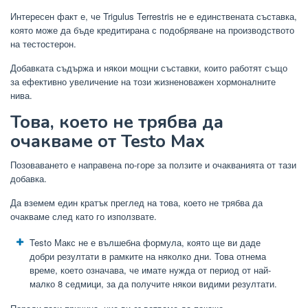
Интересен факт е, че Trigulus Terrestris не е единствената съставка,
която може да бъде кредитирана с подобряване на производството
на тестостерон.
Добавката съдържа и някои мощни съставки, които работят също
за ефективно увеличение на този жизненоважен хормоналните
нива.
Това, което не трябва да
очакваме от Testo Max
Позоваването е направена по-горе за ползите и очакванията от тази
добавка.
Да вземем един кратък преглед на това, което не трябва да
очакваме след като го използвате.
Testo Макс не е вълшебна формула, която ще ви даде
добри резултати в рамките на няколко дни. Това отнема
време, което означава, че имате нужда от период от най-
малко 8 седмици, за да получите някои видими резултати.