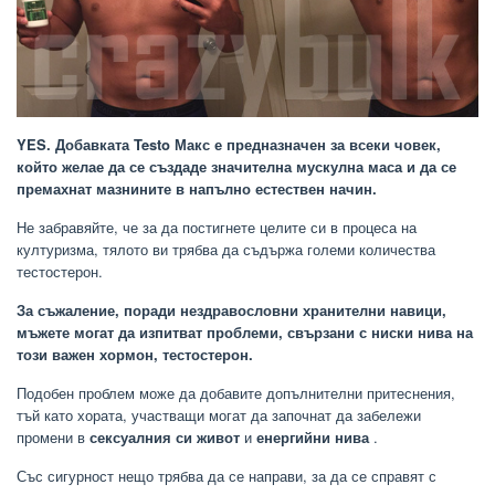
YES. Добавката Testo Макс е предназначен за всеки човек,
който желае да се създаде значителна мускулна маса и да се
премахнат мазнините в напълно естествен начин.
Не забравяйте, че за да постигнете целите си в процеса на
културизма, тялото ви трябва да съдържа големи количества
тестостерон.
За съжаление, поради нездравословни хранителни навици,
мъжете могат да изпитват проблеми, свързани с ниски нива на
този важен хормон, тестостерон.
Подобен проблем може да добавите допълнителни притеснения,
тъй като хората, участващи могат да започнат да забележи
промени в
сексуалния си живот
и
енергийни нива
.
Със сигурност нещо трябва да се направи, за да се справят с