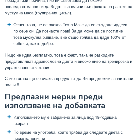
Поради тази причина, ние ви съветваме да покаже
последователност и да бъдат търпеливи във фазата на растеж на
мускулна маса (групирания цикъл).
Освен това, не се очаква Testo Макс да се създаде чудеса
по себе си. Да познахте прав! За да може да се постигне
това мускулна рипване, вие също трябва да даде 100% от
себе си, както добре.
Нищо не идва безплатно, това е факт, така че разходите
представляват здравословна диета и високо ниво на тренировка и
упражняване съчетания.
Само тогава ще се очаква продуктът да Ви предложим значителни
ползи !!
Предпазни мерки преди
използване на добавката
Използването му е забранено за лица под 18-годишна
възраст
По време на употреба, които трябва да следвате диета с
ниско калорични