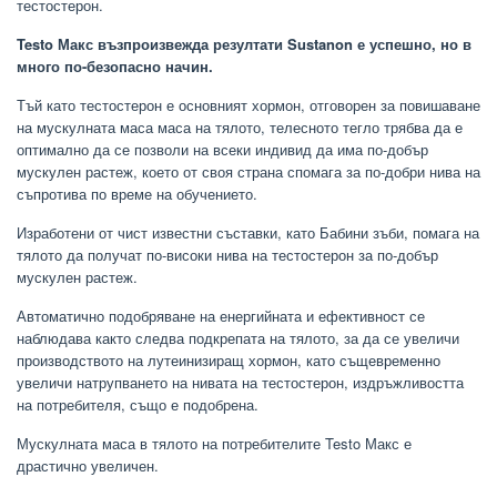
тестостерон.
Testo Макс възпроизвежда резултати Sustanon е успешно, но в
много по-безопасно начин.
Тъй като тестостерон е основният хормон, отговорен за повишаване
на мускулната маса маса на тялото, телесното тегло трябва да е
оптимално да се позволи на всеки индивид да има по-добър
мускулен растеж, което от своя страна спомага за по-добри нива на
съпротива по време на обучението.
Изработени от чист известни съставки, като Бабини зъби, помага на
тялото да получат по-високи нива на тестостерон за по-добър
мускулен растеж.
Автоматично подобряване на енергийната и ефективност се
наблюдава както следва подкрепата на тялото, за да се увеличи
производството на лутеинизиращ хормон, като същевременно
увеличи натрупването на нивата на тестостерон, издръжливостта
на потребителя, също е подобрена.
Мускулната маса в тялото на потребителите Testo Макс е
драстично увеличен.