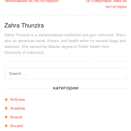
Увеличаване на тестостерона?
се стимулират нива на
тестостерон
Zahra Thunzira
Zahra Thunzira is a Jakarta-based nutritionist and gym instructor. She’s
also an adventure travel, fitness, and health writer for several blogs and
websites. She earned her Master degree in Public Health from
University of Indonesia.
Search
for:
категории
AirSnore
Anadrole
Anavar
Anvarol