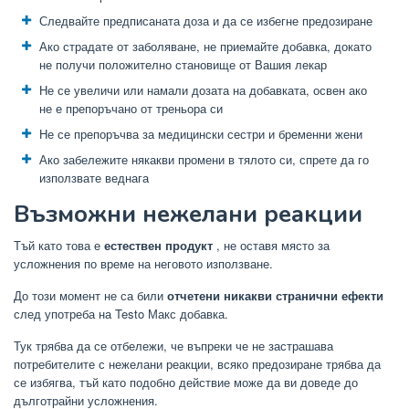
Следвайте предписаната доза и да се избегне предозиране
Ако страдате от заболяване, не приемайте добавка, докато
не получи положително становище от Вашия лекар
Не се увеличи или намали дозата на добавката, освен ако
не е препоръчано от треньора си
Не се препоръчва за медицински сестри и бременни жени
Ако забележите някакви промени в тялото си, спрете да го
използвате веднага
Възможни нежелани реакции
Тъй като това е
естествен продукт
, не оставя място за
усложнения по време на неговото използване.
До този момент не са били
отчетени никакви странични ефекти
след употреба на Testo Макс добавка.
Тук трябва да се отбележи, че въпреки че не застрашава
потребителите с нежелани реакции, всяко предозиране трябва да
се избягва, тъй като подобно действие може да ви доведе до
дълготрайни усложнения.