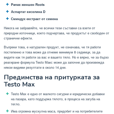
Panax женшен Roots
Аспартат киселина D
Сминдух екстракт от семена
Никога не забравяйте, че всички тези съставки са взети от
природни източници, което подчертава, че продуктът е свободен от
странични ефекти.
Въпреки това, е натурален продукт, не означава, че тя работи
постепенно и това може да отнеме минимум 8 седмици, за да
видите как тя работи за вас и вашето тяло. Но е вярно, че за бързо
реагиране формула Testo Макс може да започне да произвежда
някои видими резултати в около 14 дни.
Предимства на притурката за
Testo Max
Testo Max е едно от малкото сигурни и юридически добавки
на пазара, като поддържа тялото, в процеса на загуба на
тегло.
Има огромна мускулна маса, придобит и на потребителите