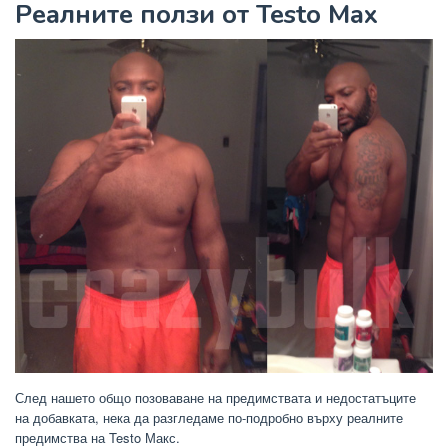
Реалните ползи от Testo Max
След нашето общо позоваване на предимствата и недостатъците
на добавката, нека да разгледаме по-подробно върху реалните
предимства на Testo Макс.