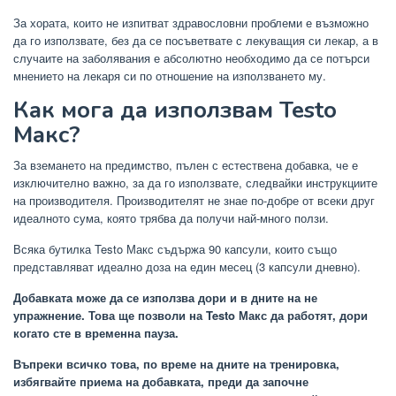
За хората, които не изпитват здравословни проблеми е възможно
да го използвате, без да се посъветвате с лекуващия си лекар, а в
случаите на заболявания е абсолютно необходимо да се потърси
мнението на лекаря си по отношение на използването му.
Как мога да използвам Testo
Макс?
За вземането на предимство, пълен с естествена добавка, че е
изключително важно, за да го използвате, следвайки инструкциите
на производителя. Производителят не знае по-добре от всеки друг
идеалното сума, която трябва да получи най-много ползи.
Всяка бутилка Testo Макс съдържа 90 капсули, които също
представляват идеално доза на един месец (3 капсули дневно).
Добавката може да се използва дори и в дните на не
упражнение. Това ще позволи на Testo Макс да работят, дори
когато сте в временна пауза.
Въпреки всичко това, по време на дните на тренировка,
избягвайте приема на добавката, преди да започне