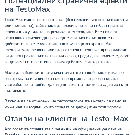
Потенциални странични ефекти
на TestoMax
Testo-Max има естествен състав (без никакви синтетични съставки
или пълнители), който няма да причини никакви неблагоприятни
ефекти върху тялото, за разлика от стероидите. Все пак е от
решаващо значение да прегледате списъка с съставките на
добавката, ако сте чувствителни към нещо конкретно. Ако
предприемате основно или второстепенно лечение, препоръчваме
ви да потърсите съвет от вашия лекар, преди да го приемете, само
за да избегнете негативно взаимодействие с лекарствата.
Може да забележите леки симптоми като главоболие, стомашно
разстройство или виене на свят по време на първоначалната
употреба, но те трябва да отшумят, когато тялото се адаптира към
съставките.
Важно е да се отбележи, че тестостероновите бустери са само за
мъже над 18 години, които страдат от дефицит на този хормон.
Отзиви на клиенти на Testo-Max
Ако посетите страницата с рецензии на официалния уебсайт на
TestoMax, ще видите много подкрепящи препоръки, публикувани от