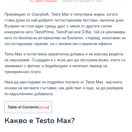
By
Zahra Thunzira
Posted on
February 8, 2024
Произведен от Crazybulk, Testo Max е популярна марка, когато
става дума за най-добрите тестостеронови бустери, налични днес.
Въпреки че стои един срещу друг с някои от другите силни
конкуренти като TestoPrime, TestoFuel или D-Bal, той се рекламира
като по-безопасна алтернатива на Sustanon, стероид, използван за
тестостеронова терапия, но с множество странични ефекти.
Testo-Max е естествена хранителна добавка и не изисква рецепта
за закупуване. Създаден е с ясна цел да обслужва мъже, които се
занимават с фитнес и бодибилдинг и изпитват период на
тренировъчно плато.
Нека да разгледаме по-подробно ползите от Testo Max, научната
основа на неговите съставки, как действат и още, за да разберем
по-задълбочено добавката.
Table of Contents
[
show
]
Какво е Testo Max?