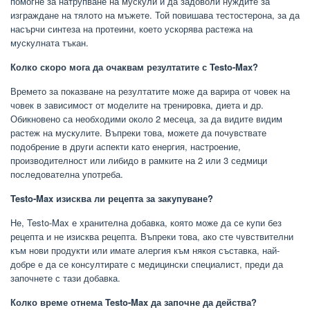
помогне за натрупване на мускули и да задоволи нуждите за
изграждане на тялото на мъжете. Той повишава тестостерона, за да
насърчи синтеза на протеини, което ускорява растежа на
мускулната тъкан.
Колко скоро мога да очаквам резултатите с Testo-Max?
Времето за показване на резултатите може да варира от човек на
човек в зависимост от моделите на тренировка, диета и др.
Обикновено са необходими около 2 месеца, за да видите видим
растеж на мускулите. Въпреки това, можете да почувствате
подобрение в други аспекти като енергия, настроение,
производителност или либидо в рамките на 2 или 3 седмици
последователна употреба.
Testo-Max изисква ли рецепта за закупуване?
Не, Testo-Max е хранителна добавка, която може да се купи без
рецепта и не изисква рецепта. Въпреки това, ако сте чувствителни
към нови продукти или имате алергия към някоя съставка, най-
добре е да се консултирате с медицински специалист, преди да
започнете с тази добавка.
Колко време отнема Testo-Max да започне да действа?