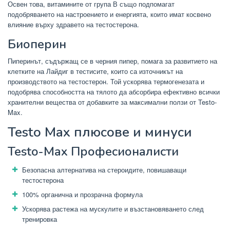
Освен това, витамините от група В също подпомагат
подобряването на настроението и енергията, които имат косвено
влияние върху здравето на тестостерона.
Биоперин
Пиперинът, съдържащ се в черния пипер, помага за развитието на
клетките на Лайдиг в тестисите, които са източникът на
производството на тестостерон. Той ускорява термогенезата и
подобрява способността на тялото да абсорбира ефективно всички
хранителни вещества от добавките за максимални ползи от Testo-
Max.
Testo Max плюсове и минуси
Testo-Max Професионалисти
Безопасна алтернатива на стероидите, повишаващи
тестостерона
100% органична и прозрачна формула
Ускорява растежа на мускулите и възстановяването след
тренировка