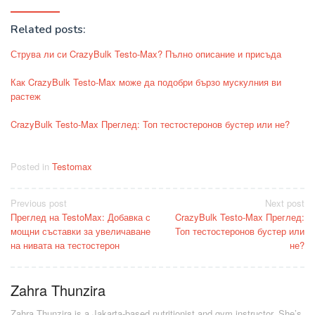
Related posts:
Струва ли си CrazyBulk Testo-Max? Пълно описание и присъда
Как CrazyBulk Testo-Max може да подобри бързо мускулния ви
растеж
CrazyBulk Testo-Max Преглед: Топ тестостеронов бустер или не?
Posted in
Testomax
Post
Previous post
Next post
Преглед на TestoMax: Добавка с
CrazyBulk Testo-Max Преглед:
navigation
мощни съставки за увеличаване
Топ тестостеронов бустер или
на нивата на тестостерон
не?
Zahra Thunzira
Zahra Thunzira is a Jakarta-based nutritionist and gym instructor. She’s