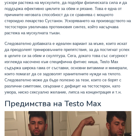
ускори растежа на мускулите, да подобри физическата сила и да
поддържа ефективно циклите за обем и рязане. Това е една от
причините неговата способност да се сравнява с мощното
стероидно лекарство Сустанон. Ускоряването на производството на
тестостерон увеличава протеиновия синтез, който насърчава
растежа на мускулната тъкан.
Следователно добавката е идеален вариант за мъже, които искат
да преодолеят тренировъчните препятствия, за да постигнат успех
в целите си за обем и скулптура. Сега, докато това със сигурност
изглежда насочено към специфична фитнес ниша, Testo Max
съдържа широка гама от съставки, основни витамини и минерали,
които помагат да се задоволят хранителните нужди на тялото.
Следователно може да бъде полезно за тези, които се борят с
различни симптоми, свързани с дефицит на тестостерон, като
умора, ниско сексуално желание, липса на концентрация и т.н.
Предимства на Testo Max