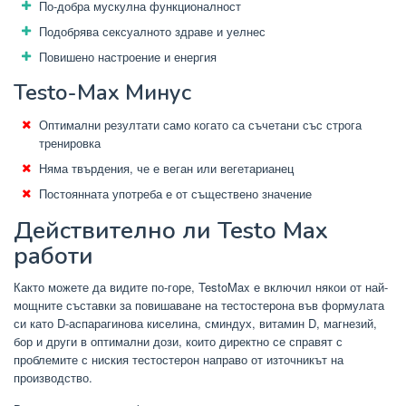
По-добра мускулна функционалност
Подобрява сексуалното здраве и уелнес
Повишено настроение и енергия
Testo-Max Минус
Оптимални резултати само когато са съчетани със строга
тренировка
Няма твърдения, че е веган или вегетарианец
Постоянната употреба е от съществено значение
Действително ли Testo Max
работи
Както можете да видите по-горе, TestoMax е включил някои от най-
мощните съставки за повишаване на тестостерона във формулата
си като D-аспарагинова киселина, сминдух, витамин D, магнезий,
бор и други в оптимални дози, които директно се справят с
проблемите с ниския тестостерон направо от източникът на
производство.