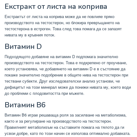
Екстракт от листа на коприва
Екстрактът от листа на коприва може да не повлияе пряко
производството на тестостерон, но блокира превръщането на
тестостерона в естроген. Това след това помага да се запазят
нивата му в кръвния поток.
Витамин D
Подходящото добавяне на витамин D подпомага значително
производството на тестостерон. Това е подкрепено от проучване,
което установява, че добавянето на витамин D е в състояние да
покаже значително подобрение в общите нива на тестостерон при
тествани субекти. Друг изследователски анализ установи, че
дефицитът на този минерал може да понижи нивата му, което води
до проблеми с плодовитостта при мъжете.
Витамин B6
Витамин B6 играе решаваща роля за засилване на метаболизма,
както и за регулиране на производството на тестостерон.
Правилният метаболизъм на съставките помага на тялото да ги
усвои добре, като по този начин се използва оптимално добавката.