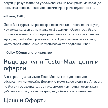
седмици резултатите от увеличаването на мускулите ме карат да
поръчвам повече. Testo Max оптимизира производителността.“
– Шейн, САЩ
„Testo Max турбокомпресор тренировките ми – добавих 30 паунда
към лежанката си за по-малко от 2 седмици. Освен това бързо
стопява мазнините. С мощни резултати за сила и изграждане на
мускули, Testo Max променя играта. Препоръчвам го на всеки,
който търси изпълнение на тренировка от следващо ниво.“
– Colby Обединеното кралство
Къде да купя Testo-Max, цени и
оферти
Ако търсите да закупите Testo-Max, можете да посетите
официалния им уебсайт. Добавките може да се видят и в Amazon,
но бих ви посъветвал да се придържате към техния оторизиран
уебсайт само за да сте сигурни, че добавката е оригинална.
Цени и Оферти