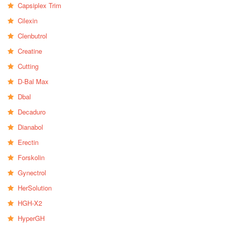
Capsiplex Trim
Cilexin
Clenbutrol
Creatine
Cutting
D-Bal Max
Dbal
Decaduro
Dianabol
Erectin
Forskolin
Gynectrol
HerSolution
HGH-X2
HyperGH