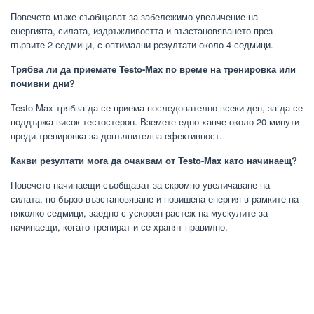
Повечето мъже съобщават за забележимо увеличение на
енергията, силата, издръжливостта и възстановяването през
първите 2 седмици, с оптимални резултати около 4 седмици.
Трябва ли да приемате Testo-Max по време на тренировка или
почивни дни?
Testo-Max трябва да се приема последователно всеки ден, за да се
поддържа висок тестостерон. Вземете едно хапче около 20 минути
преди тренировка за допълнителна ефективност.
Какви резултати мога да очаквам от Testo-Max като начинаещ?
Повечето начинаещи съобщават за скромно увеличаване на
силата, по-бързо възстановяване и повишена енергия в рамките на
няколко седмици, заедно с ускорен растеж на мускулите за
начинаещи, когато тренират и се хранят правилно.