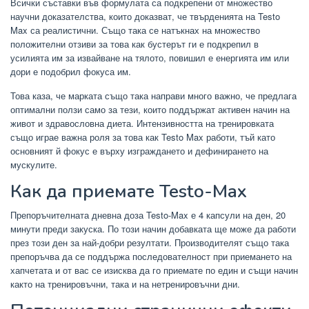
Всички съставки във формулата са подкрепени от множество
научни доказателства, които доказват, че твърденията на Testo
Max са реалистични. Също така се натъкнах на множество
положителни отзиви за това как бустерът ги е подкрепил в
усилията им за извайване на тялото, повишил е енергията им или
дори е подобрил фокуса им.
Това каза, че марката също така направи много важно, че предлага
оптимални ползи само за тези, които поддържат активен начин на
живот и здравословна диета. Интензивността на тренировката
също играе важна роля за това как Testo Max работи, тъй като
основният й фокус е върху изграждането и дефинирането на
мускулите.
Как да приемате Testo-Max
Препоръчителната дневна доза Testo-Max е 4 капсули на ден, 20
минути преди закуска. По този начин добавката ще може да работи
през този ден за най-добри резултати. Производителят също така
препоръчва да се поддържа последователност при приемането на
хапчетата и от вас се изисква да го приемате по един и същи начин
както на тренировъчни, така и на нетренировъчни дни.