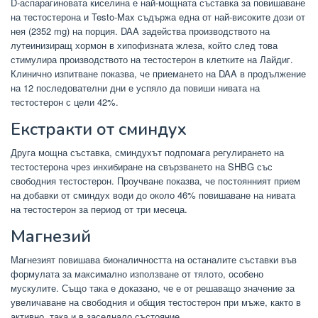
D-аспарагиновата киселина е най-мощната съставка за повишаване
на тестостерона и Testo-Max съдържа една от най-високите дози от
нея (2352 mg) на порция. DAA задейства производството на
лутеинизиращ хормон в хипофизната жлеза, който след това
стимулира производството на тестостерон в клетките на Лайдиг.
Клинично изпитване показва, че приемането на DAA в продължение
на 12 последователни дни е успяло да повиши нивата на
тестостерон с цели 42%.
Екстракти от сминдух
Друга мощна съставка, сминдухът подпомага регулирането на
тестостерона чрез инхибиране на свързването на SHBG със
свободния тестостерон. Проучване показва, че постоянният прием
на добавки от сминдух води до около 46% повишаване на нивата
на тестостерон за период от три месеца.
Магнезий
Магнезият повишава бионаличността на останалите съставки във
формулата за максимално използване от тялото, особено
мускулите. Също така е доказано, че е от решаващо значение за
увеличаване на свободния и общия тестостерон при мъже, както в
активно, така и в заседнало състояние.