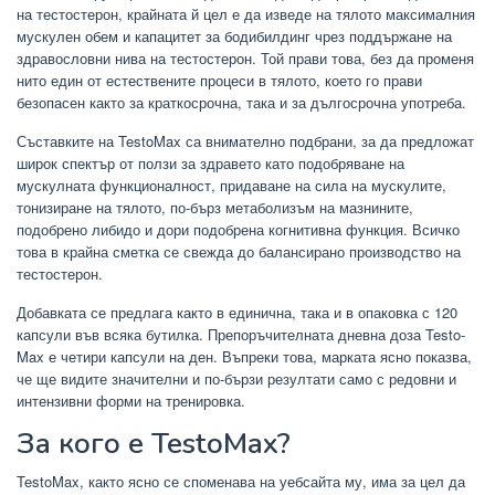
на тестостерон, крайната й цел е да изведе на тялото максималния
мускулен обем и капацитет за бодибилдинг чрез поддържане на
здравословни нива на тестостерон. Той прави това, без да променя
нито един от естествените процеси в тялото, което го прави
безопасен както за краткосрочна, така и за дългосрочна употреба.
Съставките на TestoMax са внимателно подбрани, за да предложат
широк спектър от ползи за здравето като подобряване на
мускулната функционалност, придаване на сила на мускулите,
тонизиране на тялото, по-бърз метаболизъм на мазнините,
подобрено либидо и дори подобрена когнитивна функция. Всичко
това в крайна сметка се свежда до балансирано производство на
тестостерон.
Добавката се предлага както в единична, така и в опаковка с 120
капсули във всяка бутилка. Препоръчителната дневна доза Testo-
Max е четири капсули на ден. Въпреки това, марката ясно показва,
че ще видите значителни и по-бързи резултати само с редовни и
интензивни форми на тренировка.
За кого е TestoMax?
TestoMax, както ясно се споменава на уебсайта му, има за цел да