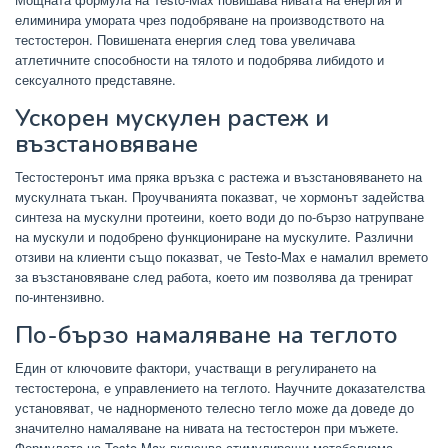
елиминира умората чрез подобряване на производството на
тестостерон. Повишената енергия след това увеличава
атлетичните способности на тялото и подобрява либидото и
сексуалното представяне.
Ускорен мускулен растеж и
възстановяване
Тестостеронът има пряка връзка с растежа и възстановяването на
мускулната тъкан. Проучванията показват, че хормонът задейства
синтеза на мускулни протеини, което води до по-бързо натрупване
на мускули и подобрено функциониране на мускулите. Различни
отзиви на клиенти също показват, че Testo-Max е намалил времето
за възстановяване след работа, което им позволява да тренират
по-интензивно.
По-бързо намаляване на теглото
Един от ключовите фактори, участващи в регулирането на
тестостерона, е управлението на теглото. Научните доказателства
установяват, че наднорменото телесно тегло може да доведе до
значително намаляване на нивата на тестостерон при мъжете.
Формулата на Testo-Max включва стимулиращи метаболизма