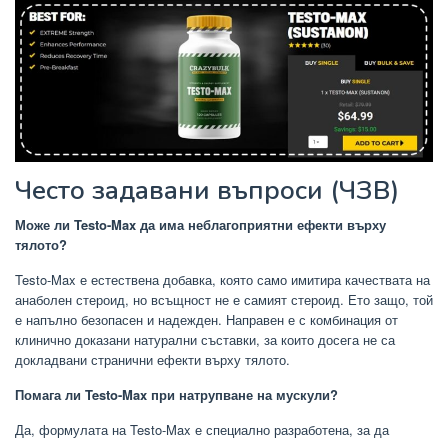
Често задавани въпроси (ЧЗВ)
Може ли Testo-Max да има неблагоприятни ефекти върху
тялото?
Testo-Max е естествена добавка, която само имитира качествата на
анаболен стероид, но всъщност не е самият стероид. Ето защо, той
е напълно безопасен и надежден. Направен е с комбинация от
клинично доказани натурални съставки, за които досега не са
докладвани странични ефекти върху тялото.
Помага ли Testo-Max при натрупване на мускули?
Да, формулата на Testo-Max е специално разработена, за да