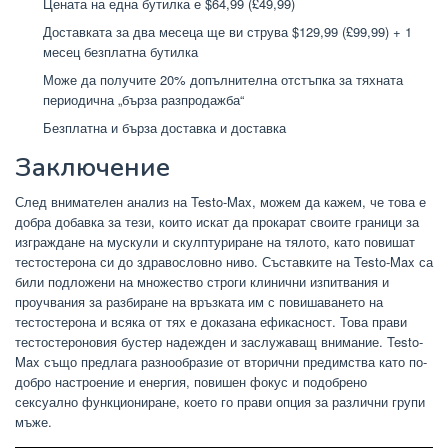
Цената на една бутилка е $64,99 (£49,99)
Доставката за два месеца ще ви струва $129,99 (£99,99) + 1
месец безплатна бутилка
Може да получите 20% допълнителна отстъпка за тяхната
периодична „бърза разпродажба“
Безплатна и бърза доставка и доставка
Заключение
След внимателен анализ на Testo-Max, можем да кажем, че това е
добра добавка за тези, които искат да прокарат своите граници за
изграждане на мускули и скулптуриране на тялото, като повишат
тестостерона си до здравословно ниво. Съставките на Testo-Max са
били подложени на множество строги клинични изпитвания и
проучвания за разбиране на връзката им с повишаването на
тестостерона и всяка от тях е доказана ефикасност. Това прави
тестостероновия бустер надежден и заслужаващ внимание. Testo-
Max също предлага разнообразие от вторични предимства като по-
добро настроение и енергия, повишен фокус и подобрено
сексуално функциониране, което го прави опция за различни групи
мъже.