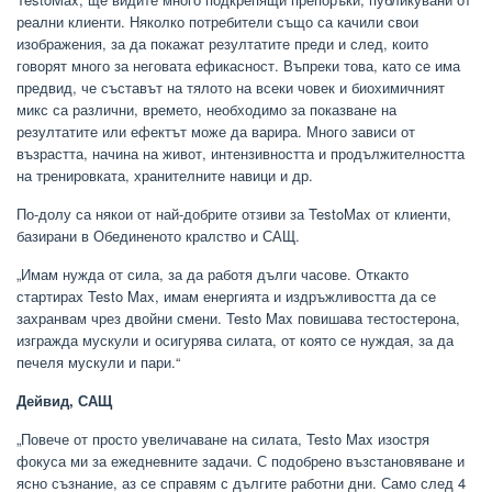
реални клиенти. Няколко потребители също са качили свои
изображения, за да покажат резултатите преди и след, които
говорят много за неговата ефикасност. Въпреки това, като се има
предвид, че съставът на тялото на всеки човек и биохимичният
микс са различни, времето, необходимо за показване на
резултатите или ефектът може да варира. Много зависи от
възрастта, начина на живот, интензивността и продължителността
на тренировката, хранителните навици и др.
По-долу са някои от най-добрите отзиви за TestoMax от клиенти,
базирани в Обединеното кралство и САЩ.
„Имам нужда от сила, за да работя дълги часове. Откакто
стартирах Testo Max, имам енергията и издръжливостта да се
захранвам чрез двойни смени. Testo Max повишава тестостерона,
изгражда мускули и осигурява силата, от която се нуждая, за да
печеля мускули и пари.“
Дейвид, САЩ
„Повече от просто увеличаване на силата, Testo Max изостря
фокуса ми за ежедневните задачи. С подобрено възстановяване и
ясно съзнание, аз се справям с дългите работни дни. Само след 4