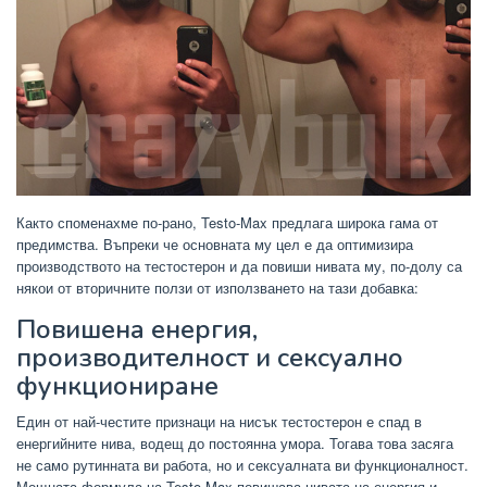
Както споменахме по-рано, Testo-Max предлага широка гама от
предимства. Въпреки че основната му цел е да оптимизира
производството на тестостерон и да повиши нивата му, по-долу са
някои от вторичните ползи от използването на тази добавка:
Повишена енергия,
производителност и сексуално
функциониране
Един от най-честите признаци на нисък тестостерон е спад в
енергийните нива, водещ до постоянна умора. Тогава това засяга
не само рутинната ви работа, но и сексуалната ви функционалност.
Мощната формула на Testo-Max повишава нивата на енергия и