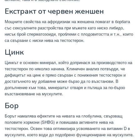
Екстракт от червен женшен
Мощните свойства на афродизиак на женшена помагат в борбата
със сексуалните разстройства при мъжете като ниско либидо,
нисък брой сперматозоиди, проблеми с плодовитостта и т.н., които
са свързани с ниски нива на тестостерон.
Цинк
Цинкът е основен минерал, който допринася за производството на
тестостерон по няколко начина. Клиничен анализ потвърди, че
дефицитът на цинк е пряко свързан с понижения тестостерон и
достатъчното му добавяне може бързо да го възстанови. В
допълнение към това, минералът отваря и пътища за по-бързо
възстановяване на мускулите.
Бор
Борът намалява ефектите на нивата на глобулина, свързващ
половите хормони (SHBG) и повишава активните нива на
тестостерон. Освен това оптимизира усвояването на витамин D в
мускулите, което води до подобрено функциониране на мускулите.