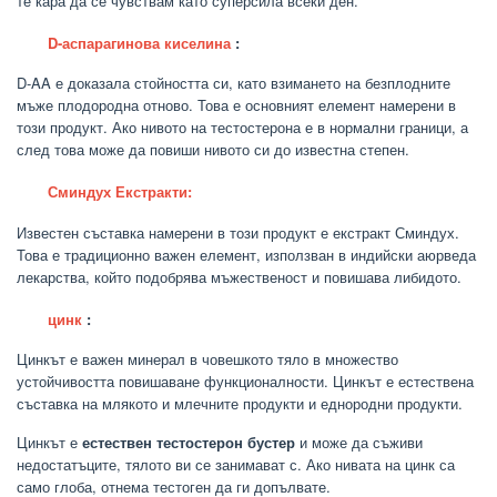
те кара да се чувствам като суперсила всеки ден.
D-аспарагинова киселина
:
D-AA е доказала стойността си, като взимането на безплодните
мъже плодородна отново. Това е основният елемент намерени в
този продукт. Ако нивото на тестостерона е в нормални граници, а
след това може да повиши нивото си до известна степен.
Сминдух Екстракти:
Известен съставка намерени в този продукт е екстракт Сминдух.
Това е традиционно важен елемент, използван в индийски аюрведа
лекарства, който подобрява мъжественост и повишава либидото.
цинк
:
Цинкът е важен минерал в човешкото тяло в множество
устойчивостта повишаване функционалности. Цинкът е естествена
съставка на млякото и млечните продукти и еднородни продукти.
Цинкът е
естествен тестостерон бустер
и може да съживи
недостатъците, тялото ви се занимават с. Ако нивата на цинк са
само глоба, отнема тестоген да ги допълвате.