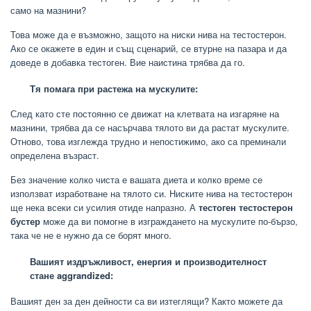
само на мазнини?
Това може да е възможно, защото на ниски нива на тестостерон.
Ако се окажете в един и същ сценарий, се втурне на пазара и да
доведе в добавка тестоген. Вие наистина трябва да го.
Тя помага при растежа на мускулите:
След като сте постоянно се движат на клетвата на изгаряне на
мазнини, трябва да се насърчава тялото ви да растат мускулите.
Отново, това изглежда трудно и непостижимо, ако са преминали
определена възраст.
Без значение колко чиста е вашата диета и колко време се
използват изработване на тялото си. Ниските нива на тестостерон
ще нека всеки си усилия отиде напразно. А
тестоген тестостерон
бустер
може да ви помогне в изграждането на мускулите по-бързо,
така че не е нужно да се борят много.
Вашият издръжливост, енергия и производителност
стане aggrandized:
Вашият ден за ден дейности са ви изтеглящи? Както можете да