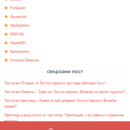
Forskolin
Gynectrol
HerSolution
HGH-X2
HyperGH
Ibutamoren
Immune Defence
свързани пост
Тестоген Отзиви; А Тестостеронът бустери Ultimate Тест!
Тестоген Ревюта – Това ли Тестостеронът Booster са били търсите?
Тестоген преглед – Какво е най-добрият Тестостеронът Booster
прави?
Преглед и резултати от тестоген: Претенции, съставки и странични
ефекти
Тестоген Преглед: Мъжки Best Тестостеронът Booster или просто