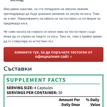
Има равни шансове, че сте попаднали на няколко мнения,
претендиращи да бъде доказано решение за загуба на коса. Това
не е мит. Намаляването на нивата на тестостерон са отговорни за
оредяваща коса.
Не само косата на главата си ниски нива на тестостерон също
може да се отрази на лицето си коса. Така че, това е крайно време
да го стимулира по естествен път.
кликнете тук, за да поръчате тестоген от
официалния сайт
»
Съставки