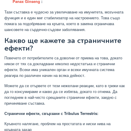
Panax Ginseng
:
Тази съставка е чудесно за увеличаване на имунитета, мозъчната
функция и е един миг стабилизатор на настроението. Това също
помага за подобряване на кръвта, което в замяна ограничава
шансовете на сърдечно-съдови заболявания.
Какво ще кажете за страничните
ефекти?
Повечето от потребителите са доволни от приема на това, докато
някои от тях са докладвани няколко недостатъка и странични
ефекти. Всеки има уникален орган и всеки имунната система
реагира по различен начин на всяка дейност.
Можете да се отървете от тези нежелани реакции, като в грижи как
да го консумираме и какво да се избягва, докато го отнема. Да
погледнем в най-често срещаните странични ефекти, заедно с
причиняване съставка.
Странични ефекти, свързани с Tribulus Terrestris:
Кръвното налягане, проблем на простатата и ниски нива на
кръвната захар