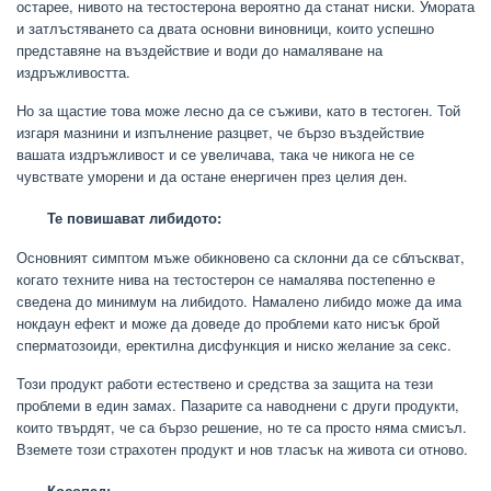
остарее, нивото на тестостерона вероятно да станат ниски. Умората
и затлъстяването са двата основни виновници, които успешно
представяне на въздействие и води до намаляване на
издръжливостта.
Но за щастие това може лесно да се съживи, като в тестоген. Той
изгаря мазнини и изпълнение разцвет, че бързо въздействие
вашата издръжливост и се увеличава, така че никога не се
чувствате уморени и да остане енергичен през целия ден.
Те повишават либидото:
Основният симптом мъже обикновено са склонни да се сблъскват,
когато техните нива на тестостерон се намалява постепенно е
сведена до минимум на либидото. Намалено либидо може да има
нокдаун ефект и може да доведе до проблеми като нисък брой
сперматозоиди, еректилна дисфункция и ниско желание за секс.
Този продукт работи естествено и средства за защита на тези
проблеми в един замах. Пазарите са наводнени с други продукти,
които твърдят, че са бързо решение, но те са просто няма смисъл.
Вземете този страхотен продукт и нов тласък на живота си отново.
Косопад: