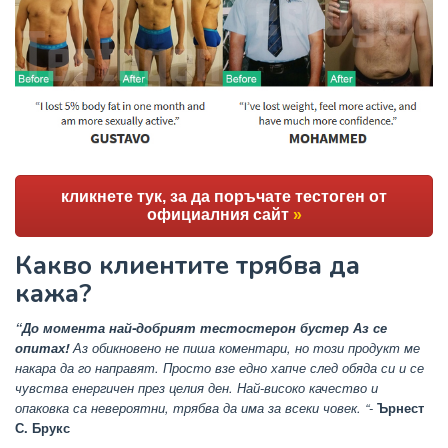
кликнете тук, за да поръчате тестоген от
официалния сайт
»
Какво клиентите трябва да
кажа?
“До момента най-добрият тестостерон бустер Аз се
опитах!
Аз обикновено не пиша коментари, но този продукт ме
накара да го направят. Просто взе едно хапче след обяда си и се
чувства енергичен през целия ден. Най-високо качество и
опаковка са невероятни, трябва да има за всеки човек. “-
Ърнест
С. Брукс