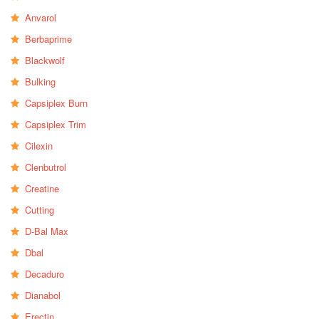
Anvarol
Berbaprime
Blackwolf
Bulking
Capsiplex Burn
Capsiplex Trim
Cilexin
Clenbutrol
Creatine
Cutting
D-Bal Max
Dbal
Decaduro
Dianabol
Erectin