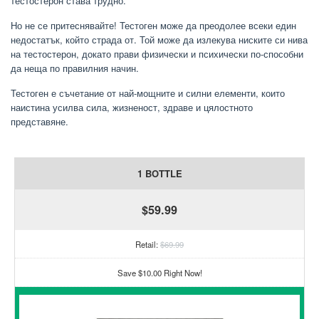
тестостерон става трудно.
Но не се притеснявайте! Тестоген може да преодолее всеки един
недостатък, който страда от. Той може да излекува ниските си нива
на тестостерон, докато прави физически и психически по-способни
да неща по правилния начин.
Тестоген е съчетание от най-мощните и силни елементи, които
наистина усилва сила, жизненост, здраве и цялостното
представяне.
1 BOTTLE
$59.99
Retail:
$69.99
Save $10.00 Right Now!