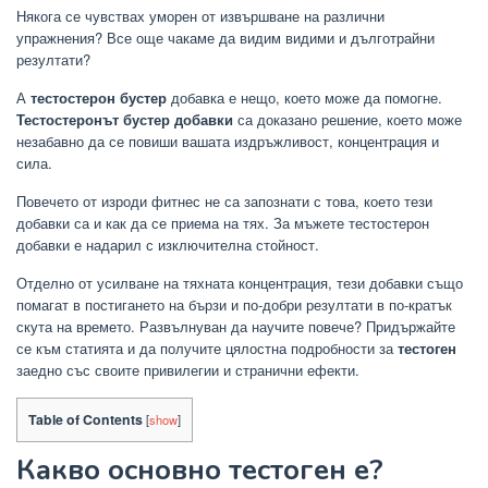
Някога се чувствах уморен от извършване на различни
упражнения? Все още чакаме да видим видими и дълготрайни
резултати?
А
тестостерон бустер
добавка е нещо, което може да помогне.
Тестостеронът бустер добавки
са доказано решение, което може
незабавно да се повиши вашата издръжливост, концентрация и
сила.
Повечето от изроди фитнес не са запознати с това, което тези
добавки са и как да се приема на тях. За мъжете тестостерон
добавки е надарил с изключителна стойност.
Отделно от усилване на тяхната концентрация, тези добавки също
помагат в постигането на бързи и по-добри резултати в по-кратък
скута на времето. Развълнуван да научите повече? Придържайте
се към статията и да получите цялостна подробности за
тестоген
заедно със своите привилегии и странични ефекти.
Table of Contents
[
show
]
Какво основно тестоген е?