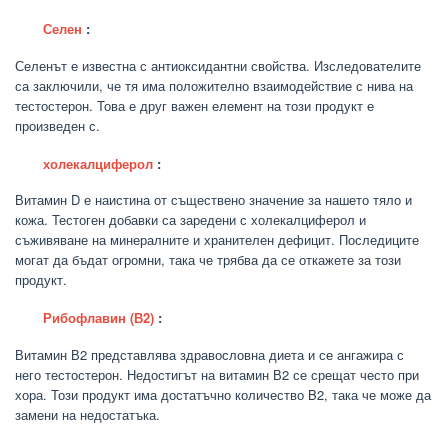
Селен
:
Селенът е известна с антиоксидантни свойства. Изследователите
са заключили, че тя има положително взаимодействие с нива на
тестостерон. Това е друг важен елемент на този продукт е
произведен с.
холекалциферол
:
Витамин D е наистина от съществено значение за нашето тяло и
кожа. Тестоген добавки са заредени с холекалциферол и
съживяване на минералните и хранителен дефицит. Последиците
могат да бъдат огромни, така че трябва да се откажете за този
продукт.
Рибофлавин (В2)
:
Витамин В2 представлява здравословна диета и се ангажира с
него тестостерон. Недостигът на витамин В2 се срещат често при
хора. Този продукт има достатъчно количество B2, така че може да
замени на недостатъка.