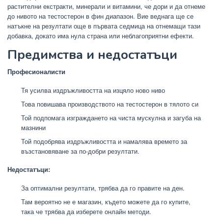
растителни екстракти, минерали и витамини, че дори и да отнеме
до нивото на тестостерон в фин диапазон. Вие веднага ще се
натъкне на резултати още в първата седмица на отнемащи тази
добавка, докато има нула страна или неблагоприятни ефекти.
Предимства и недостатъци
Професионалисти
Тя усилва издръжливостта на изцяло ново ниво
Това повишава производството на тестостерон в тялото си
Той подпомага изграждането на чиста мускулна и загуба на
мазнини
Той подобрява издръжливостта и намалява времето за
възстановяване за по-добри резултати.
Недостатъци:
За оптимални резултати, трябва да го правите на ден.
Там вероятно не е магазин, където можете да го купите,
така че трябва да изберете онлайн методи.