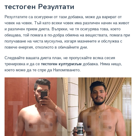
тестоген Резултати
Резултатите са осигурени от тази добавка, може да варират от
човек на човек. Тъй като всеки човек има различен начин на живот
и различен прием диета. Въпреки, че тя осигурява това, което
обещава, той помага в по-добра обмяна на веществата, помага при
получаване на чиста мускулна, изгаря мазнините и обслужва с
повече енергия, отколкото в обичайните дни.
Следвайте вашата диета план, не пропускайте всяка сесия
тренировка и да се
тестоген културизъм
добавка. Няма нищо,
което може да те спре да Напомпването.