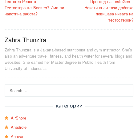
Тестоген Ревюта –
Преглед на TestoGen –
navigation
Тестостеронът Booster? Има ли
Наистина ли тази добавка
наистина работа?
повишава нивата на
тестостерон?
Zahra Thunzira
Zahra Thunzira is a Jakarta-based nutritionist and gym instructor. She’s
also an adventure travel, fitness, and health writer for several blogs and
websites. She earned her Master degree in Public Health from
University of Indonesia.
Search
for:
категории
AirSnore
Anadrole
Anavar