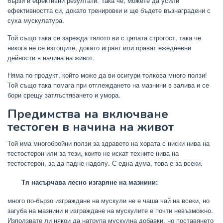
бързи и ефективни резултати. Така че, можете да усили
ефективността си, докато тренировки и ще бъдете възнаградени с
суха мускулатура.
Той също така се зарежда тялото ви с цялата строгост, така че
никога не се изтощите, докато играят или правят ежедневни
дейности в начина на живот.
Няма по-продукт, който може да ви осигури толкова много ползи!
Той също така помага при отглеждането на мазнини в залива и се
бори срещу затлъстяването и умора.
Предимства на включване
тестоген в начина на живот
Той има многобройни ползи за здравето на хората с ниски нива на
тестостерон или за тези, които не искат техните нива на
тестостерон, за да падне надолу. С една дума, това е за всеки.
Тя насърчава лесно изгаряне на мазнини:
много по-бързо изграждане на мускули не е чаша чай на всеки, но
загуба на мазнини и изграждане на мускулите е почти невъзможно.
Използвате ли някои да натрупа мускулна добавки, но поставянето