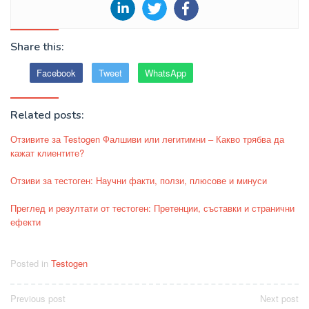
Share this:
Facebook
Tweet
WhatsApp
Related posts:
Отзивите за Testogen Фалшиви или легитимни – Какво трябва да
кажат клиентите?
Отзиви за тестоген: Научни факти, ползи, плюсове и минуси
Преглед и резултати от тестоген: Претенции, съставки и странични
ефекти
Posted in
Testogen
Post
Previous post
Next post