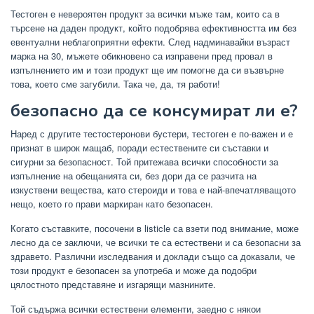
Тестоген е невероятен продукт за всички мъже там, които са в
търсене на даден продукт, който подобрява ефективността им без
евентуални неблагоприятни ефекти. След надминавайки възраст
марка на 30, мъжете обикновено са изправени пред провал в
изпълнението им и този продукт ще им помогне да си възвърне
това, което сме загубили. Така че, да, тя работи!
безопасно да се консумират ли е?
Наред с другите тестостеронови бустери, тестоген е по-важен и е
признат в широк мащаб, поради естествените си съставки и
сигурни за безопасност. Той притежава всички способности за
изпълнение на обещанията си, без дори да се разчита на
изкуствени вещества, като стероиди и това е най-впечатляващото
нещо, което го прави маркиран като безопасен.
Когато съставките, посочени в listicle са взети под внимание, може
лесно да се заключи, че всички те са естествени и са безопасни за
здравето. Различни изследвания и доклади също са доказали, че
този продукт е безопасен за употреба и може да подобри
цялостното представяне и изгарящи мазнините.
Той съдържа всички естествени елементи, заедно с някои