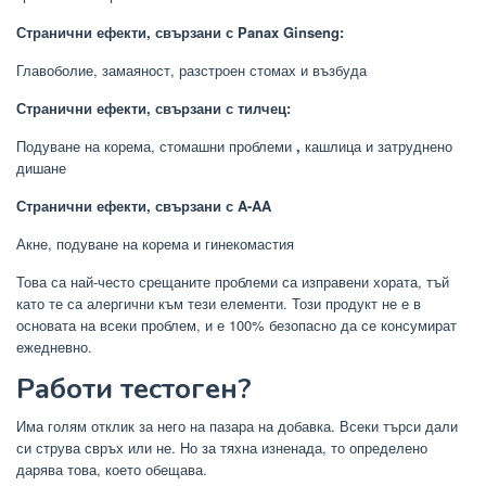
Странични ефекти, свързани с Panax Ginseng:
Главоболие, замаяност, разстроен стомах и възбуда
Странични ефекти, свързани с тилчец:
Подуване на корема, стомашни проблеми
,
кашлица и затруднено
дишане
Странични ефекти, свързани с A-AA
Акне, подуване на корема и гинекомастия
Това са най-често срещаните проблеми са изправени хората, тъй
като те са алергични към тези елементи. Този продукт не е в
основата на всеки проблем, и е 100% безопасно да се консумират
ежедневно.
Работи тестоген?
Има голям отклик за него на пазара на добавка. Всеки търси дали
си струва свръх или не. Но за тяхна изненада, то определено
дарява това, което обещава.