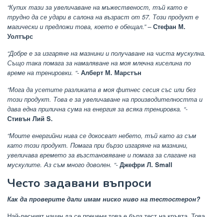
“Купих тази за увеличаване на мъжественост, тъй като е
трудно да се удари в салона на възраст от 57. Този продукт е
магически и предложи това, което е обещал.” –
Стефан М.
Уолтърс
“Добре е за изгаряне на мазнини и получаване на чиста мускулна.
Също така помага за намаляване на моя млечна киселина по
време на тренировки. “-
Алберт М. Марстън
“Мога да усетите разликата в моя фитнес сесия със или без
този продукт. Това е за увеличаване на производителността и
дава една прилична сума на енергия за всяка тренировка. “-
Стивън Лий S.
“Моите енергийни нива се докосват небето, тъй като аз съм
като този продукт. Помага при бързо изгаряне на мазнини,
увеличава времето за възстановяване и помага за слагане на
мускулите. Аз съм много доволен. “-
Джефри Л. Small
Често задавани въпроси
Как да проверите дали имам ниско ниво на тестостерон?
Най-лесният начин да се прецени това е бърз тест на кръвта. Това