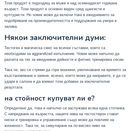
Този продукт е подходящ за мъже и над осемнадесет годишна
възраст. Този продукт е основно виден сред щангисти и
културисти. Но човек може да включи това в ежедневието за
подобряване на производителността и поддържане на умора в
залива.
Някои заключителни думи:
Тестоген е магическа смес на всички съставки, които са
необходими за aggrandized изпълнение. Човек може напълно да
разчита на тях за ежедневни дейности и фитнес тренировка сесии.
Така че, ако се стреми да гори мазнини, увеличаване на времето за
възстановяване и заякне, всичко, което може да направите, е да се
удари в салона и да вземат този добавки за изключителни
резултати.
на стойност купуват ли е?
Определено да, това е напълно си заслужава всяка една стотинка.
С напредване на възрастта, нашите нива на тестостерон стават
ниски и тренировка и упражняване също може да повлияе на
жизненост. Така че, за симулиране на по-високо ниво на