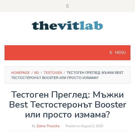
Skip
to
content
MENU
HOMEPAGE
/
BG
/
TESTOGEN
/
ТЕСТОГЕН ПРЕГЛЕД: МЪЖКИ BEST
ТЕСТОСТЕРОНЪТ BOOSTER ИЛИ ПРОСТО ИЗМАМА?
Тестоген Преглед: Мъжки
Best Тестостеронът Booster
или просто измама?
By
Zahra Thunzira
Posted on
August 2, 2020