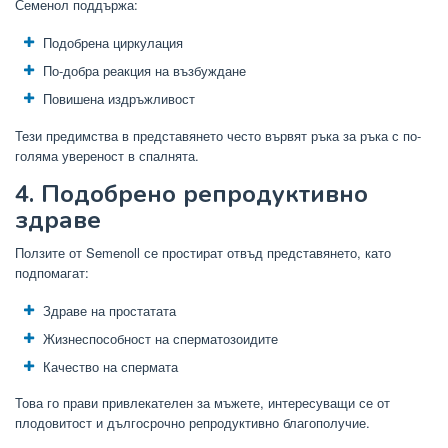
Семенол поддържа:
Подобрена циркулация
По-добра реакция на възбуждане
Повишена издръжливост
Тези предимства в представянето често вървят ръка за ръка с по-
голяма увереност в спалнята.
4. Подобрено репродуктивно
здраве
Ползите от Semenoll се простират отвъд представянето, като
подпомагат:
Здраве на простатата
Жизнеспособност на сперматозоидите
Качество на спермата
Това го прави привлекателен за мъжете, интересуващи се от
плодовитост и дългосрочно репродуктивно благополучие.