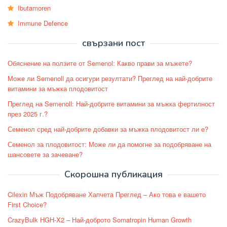
Ibutamoren
Immune Defence
свързани пост
Обяснение на ползите от Semenol: Какво прави за мъжете?
Може ли Semenoll да осигури резултати? Преглед на най-добрите
витамини за мъжка плодовитост
Преглед на Semenoll: Най-добрите витамини за мъжка фертилност
през 2025 г.?
Семенол сред най-добрите добавки за мъжка плодовитост ли е?
Семенол за плодовитост: Може ли да помогне за подобряване на
шансовете за зачеване?
Скорошна публикация
Cilexin Мъж Подобряване Хапчета Преглед – Ако това е вашето
First Choice?
CrazyBulk HGH-X2 – Най-доброто Somatropin Human Growth