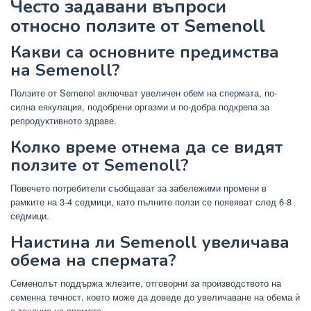
Често задавани въпроси
относно ползите от Semenoll
Какви са основните предимства
на Semenoll?
Ползите от Semenol включват увеличен обем на спермата, по-
силна еякулация, подобрени оргазми и по-добра подкрепа за
репродуктивното здраве.
Колко време отнема да се видят
ползите от Semenoll?
Повечето потребители съобщават за забележими промени в
рамките на 3-4 седмици, като пълните ползи се появяват след 6-8
седмици.
Наистина ли Semenoll увеличава
обема на спермата?
Семенолът поддържа жлезите, отговорни за производството на
семенна течност, което може да доведе до увеличаване на обема ѝ
с течение на времето.