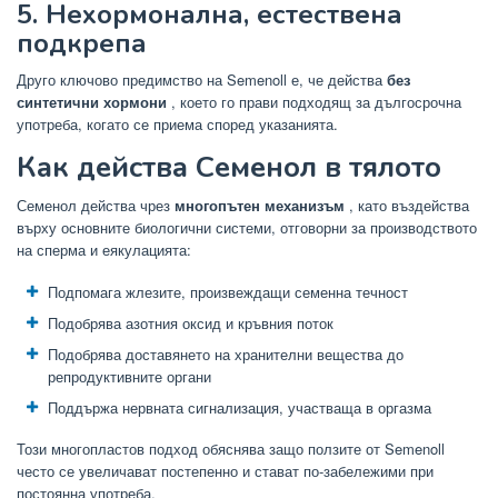
5. Нехормонална, естествена
подкрепа
Друго ключово предимство на Semenoll е, че действа
без
синтетични хормони
, което го прави подходящ за дългосрочна
употреба, когато се приема според указанията.
Как действа Семенол в тялото
Семенол действа чрез
многопътен механизъм
, като въздейства
върху основните биологични системи, отговорни за производството
на сперма и еякулацията:
Подпомага жлезите, произвеждащи семенна течност
Подобрява азотния оксид и кръвния поток
Подобрява доставянето на хранителни вещества до
репродуктивните органи
Поддържа нервната сигнализация, участваща в оргазма
Този многопластов подход обяснява защо ползите от Semenoll
често се увеличават постепенно и стават по-забележими при
постоянна употреба.