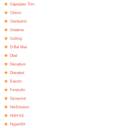
Capsiplex Trim
Cilexin
Clenbutrol
Creatine
Cutting
D-Bal Max
Dbal
Decaduro
Dianabol
Erectin
Forskolin
Gynectrol
HerSolution
HGH-X2
HyperGH