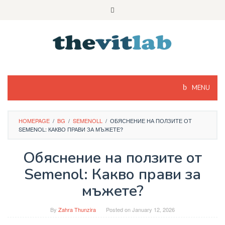
Skip
to
content
MENU
HOMEPAGE
/
BG
/
SEMENOLL
/
ОБЯСНЕНИЕ НА ПОЛЗИТЕ ОТ
SEMENOL: КАКВО ПРАВИ ЗА МЪЖЕТЕ?
Обяснение на ползите от
Semenol: Какво прави за
мъжете?
By
Zahra Thunzira
Posted on
January 12, 2026