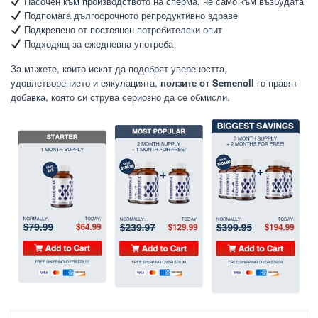
Насочен към производството на сперма, не само към възбудата
Подпомага дългосрочното репродуктивно здраве
Подкрепено от постоянен потребителски опит
Подходящ за ежедневна употреба
За мъжете, които искат да подобрят увереността,
удовлетворението и еякулацията,
ползите от Semenoll
го правят
добавка, която си струва сериозно да се обмисли.