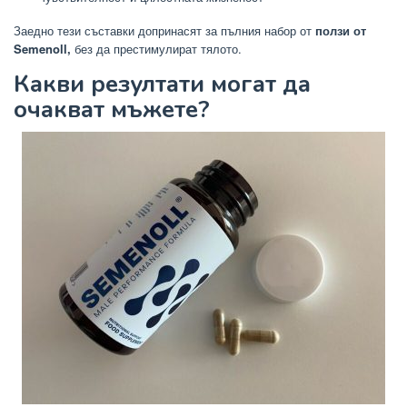
Заедно тези съставки допринасят за пълния набор от
ползи от
Semenoll,
без да престимулират тялото.
Какви резултати могат да
очакват мъжете?