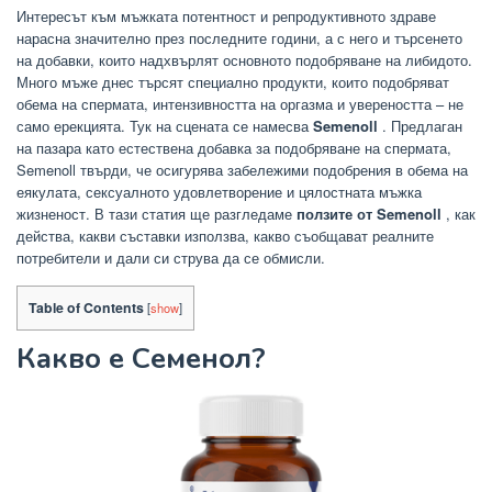
Интересът към мъжката потентност и репродуктивното здраве
нарасна значително през последните години, а с него и търсенето
на добавки, които надхвърлят основното подобряване на либидото.
Много мъже днес търсят специално продукти, които подобряват
обема на спермата, интензивността на оргазма и увереността – не
само ерекцията. Тук на сцената се намесва
Semenoll
. Предлаган
на пазара като естествена добавка за подобряване на спермата,
Semenoll твърди, че осигурява забележими подобрения в обема на
еякулата, сексуалното удовлетворение и цялостната мъжка
жизненост. В тази статия ще разгледаме
ползите от Semenoll
, как
действа, какви съставки използва, какво съобщават реалните
потребители и дали си струва да се обмисли.
Table of Contents
[
show
]
Какво е Семенол?