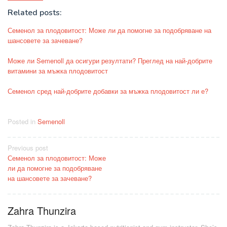
Related posts:
Семенол за плодовитост: Може ли да помогне за подобряване на
шансовете за зачеване?
Може ли Semenoll да осигури резултати? Преглед на най-добрите
витамини за мъжка плодовитост
Семенол сред най-добрите добавки за мъжка плодовитост ли е?
Posted in
Semenoll
Post
Previous post
Семенол за плодовитост: Може
navigation
ли да помогне за подобряване
на шансовете за зачеване?
Zahra Thunzira