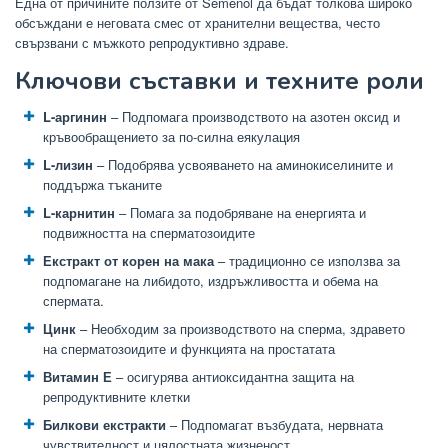
Една от причините ползите от Semenol да бъдат толкова широко
обсъждани е неговата смес от хранителни вещества, често
свързвани с мъжкото репродуктивно здраве.
Ключови съставки и техните роли
L-аргинин
– Подпомага производството на азотен оксид и
кръвообращението за по-силна еякулация
L-лизин
– Подобрява усвояването на аминокиселините и
поддържа тъканите
L-карнитин
– Помага за подобряване на енергията и
подвижността на сперматозоидите
Екстракт от корен на мака
– традиционно се използва за
подпомагане на либидото, издръжливостта и обема на
спермата.
Цинк
– Необходим за производството на сперма, здравето
на сперматозоидите и функцията на простатата
Витамин Е
– осигурява антиоксидантна защита на
репродуктивните клетки
Билкови екстракти
– Подпомагат възбудата, нервната
чувствителност и цялостната жизненост