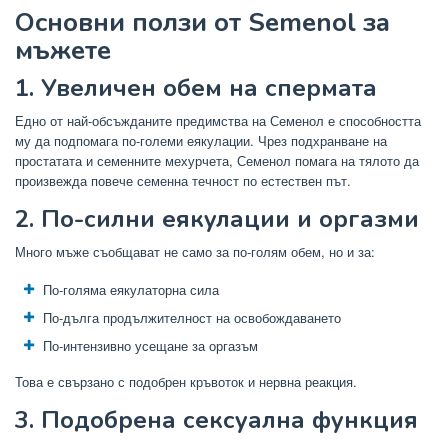
Основни ползи от Semenol за
мъжете
1. Увеличен обем на спермата
Едно от най-обсъжданите предимства на Семенол е способността
му да подпомага по-големи еякулации. Чрез подхранване на
простатата и семенните мехурчета, Семенол помага на тялото да
произвежда повече семенна течност по естествен път.
2. По-силни еякулации и оргазми
Много мъже съобщават не само за по-голям обем, но и за:
По-голяма еякулаторна сила
По-дълга продължителност на освобождаването
По-интензивно усещане за оргазъм
Това е свързано с подобрен кръвоток и нервна реакция.
3. Подобрена сексуална функция