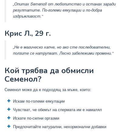
„Опитах Semenoll от любопитство и останах заради
резултатите. По-големи еякулации и по-добра
издръжливост.“
Крис Л., 29 г.
„Не е магическо хапче, но ако сте последователни,
ползите се натрупват. Лесно забележими промени.“
Кой трябва да обмисли
Семенол?
Семенол може да е подходящ за мъже, които:
Искам по-големи еякулации
Чувстват, че обемът на спермата им е намалял
Искате по-силни оргазми
Предпочитайте натурални, нехормонални добавки