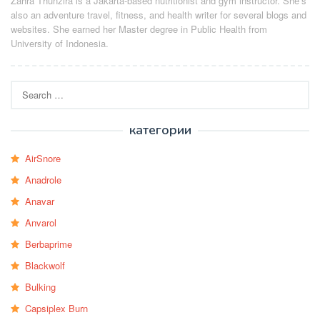
Zahra Thunzira is a Jakarta-based nutritionist and gym instructor. She’s
also an adventure travel, fitness, and health writer for several blogs and
websites. She earned her Master degree in Public Health from
University of Indonesia.
Search
for:
категории
AirSnore
Anadrole
Anavar
Anvarol
Berbaprime
Blackwolf
Bulking
Capsiplex Burn