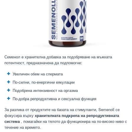
Семенол е хранителна добавка за подобряване на мъжката
потентност, предназначена да подпомогне:
Увеличен обем на спермата
По-силни, по-енергични еякулации
Подобрена интензивност на оргазма
По-добра репродуктивна и сексуална функция
За разлика от продуктите на базата на стимуланти, Semenoll се
фокусира върху
хранителната подкрепа на репродуктивната
система
, помагайки на тялото да функционира на по-високо ниво с
течение на времето.