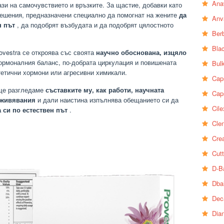
Ana
зи на самочувствието и връзките. За щастие, добавки като
решения, предназначени специално да помогнат на жените
да
Anv
н път
, да подобрят възбудата и да подобрят цялостното
Ber
Bla
ovestra се откроява със своята
научно обоснована, изцяло
ормоналния баланс, по-добрата циркулация и повишената
Bul
тетични хормони или агресивни химикали.
Cap
 ще разгледаме
съставките му, как работи, научната
Cap
еживявания
и дали наистина изпълнява обещанието си да
Cile
 си по естествен път
.
Clen
Crea
Cutt
D-B
Dba
Dec
Dia