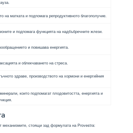
ауза.
то на матката и подпомага репродуктивното благополучие.
оните и подпомага функцията на надбъбречните жлези.
вообращението и повишава енергията.
ксацията и облекчаването на стреса.
ъчното здраве, производството на хормони и енергийния
инерали, които подпомагат плодовитостта, енергията и
ункция.
ra
т механизмите, стоящи зад формулата на Provestra: