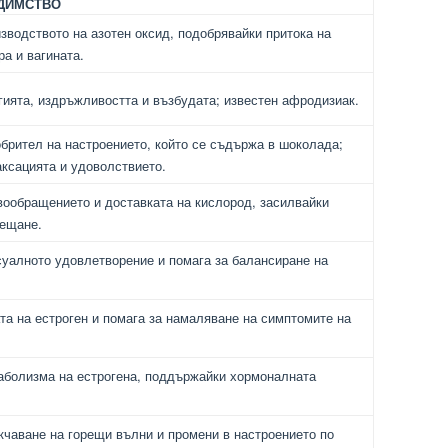
ЕДИМСТВО
зводството на азотен оксид, подобрявайки притока на
ра и вагината.
ията, издръжливостта и възбудата; известен афродизиак.
брител на настроението, който се съдържа в шоколада;
ксацията и удоволствието.
ообращението и доставката на кислород, засилвайки
сещане.
уалното удовлетворение и помага за балансиране на
а на естроген и помага за намаляване на симптомите на
аболизма на естрогена, поддържайки хормоналната
кчаване на горещи вълни и промени в настроението по