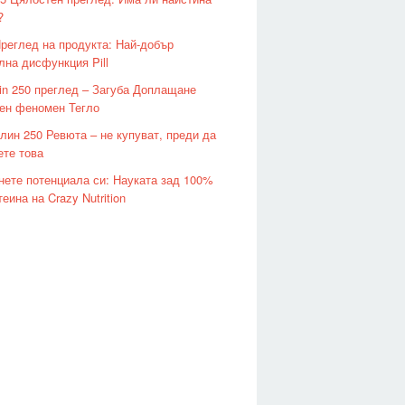
?
 Преглед на продукта: Най-добър
лна дисфункция Pill
lin 250 преглед – Загуба Доплащане
ен феномен Тегло
лин 250 Ревюта – не купуват, преди да
ете това
нете потенциала си: Науката зад 100%
еина на Crazy Nutrition