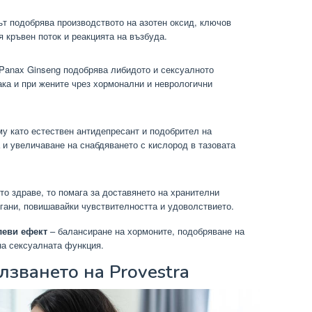
ът подобрява производството на азотен оксид, ключов
 кръвен поток и реакцията на възбуда.
 Panax Ginseng подобрява либидото и сексуалното
ака и при жените чрез хормонални и неврологични
у като естествен антидепресант и подобрител на
 и увеличаване на снабдяването с кислород в тазовата
то здраве, то помага за доставянето на хранителни
гани, повишавайки чувствителността и удоволствието.
леви ефект
– балансиране на хормоните, подобряване на
на сексуалната функция.
лзването на Provestra