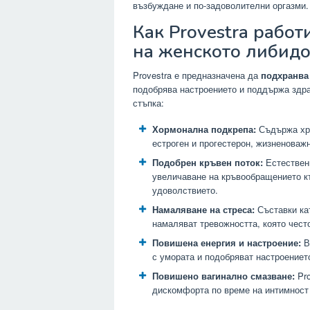
възбуждане и по-задоволителни оргазми.
Как Provestra работ
на женското либид
Provestra е предназначена да
подхранва 
подобрява настроението и поддържа здра
стъпка:
Хормонална подкрепа:
Съдържа хра
естроген и прогестерон, жизненоваж
Подобрен кръвен поток:
Естествени
увеличаване на кръвообращението къ
удоволствието.
Намаляване на стреса:
Съставки ка
намаляват тревожността, която чест
Повишена енергия и настроение:
В
с умората и подобряват настроениет
Повишено вагинално смазване:
Pro
дискомфорта по време на интимност