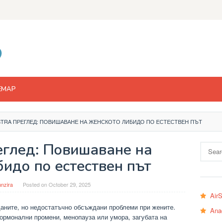
EMAP
TRA ПРЕГЛЕД: ПОВИШАВАНЕ НА ЖЕНСКОТО ЛИБИДО ПО ЕСТЕСТВЕН ПЪТ
еглед: Повишаване на
Search
for:
идо по естествен път
nzira
Posted on
October 29, 2025
Air
щаните, но недостатъчно обсъждани проблеми при жените.
Ana
хормонални промени, менопауза или умора, загубата на