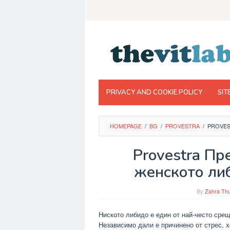
Skip
to
content
PRIVACY AND COOKIE POLICY
SIT
HOMEPAGE
/
BG
/
PROVESTRA
/
PROVES
Provestra Пр
женското либ
By
Zahra Thu
Ниското либидо е един от най-често сре
Независимо дали е причинено от стрес, 