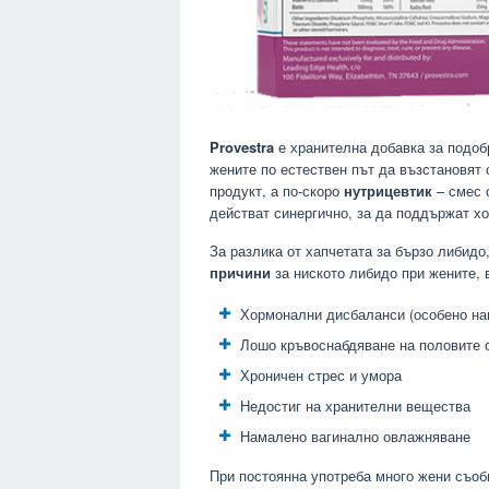
Provestra
е хранителна добавка за подоб
жените по естествен път да възстановят
продукт, а по-скоро
нутрицевтик
– смес 
действат синергично, за да поддържат х
За разлика от хапчетата за бързо либидо
причини
за ниското либидо при жените, 
Хормонални дисбаланси (особено на
Лошо кръвоснабдяване на половите 
Хроничен стрес и умора
Недостиг на хранителни вещества
Намалено вагинално овлажняване
При постоянна употреба много жени съоб