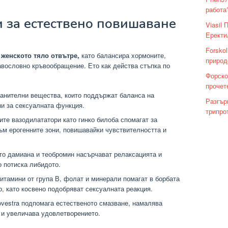
работа
и за естествено повишаване
Viasil
о
Еректи
Forsko
женското тяло отвътре,
като балансира хормоните,
природ
вословно кръвообращение. Ето как действа стъпка по
Форско
прочет
нителни вещества, които поддържат баланса на
Разгър
ни за сексуалната функция.
трипрот
те вазодилататори като гинко билоба спомагат за
м ерогенните зони, повишавайки чувствителността и
то дамиана и теобромин насърчават релаксацията и
о потиска либидото.
итамини от група В, фолат и минерали помагат в борбата
о, като косвено подобряват сексуалната реакция.
vestra подпомага естественото смазване, намалява
 и увеличава удовлетворението.