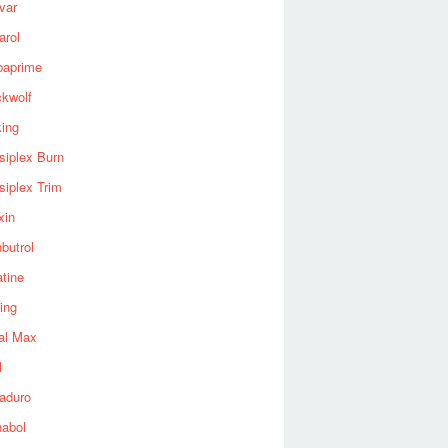
var
arol
baprime
ckwolf
king
siplex Burn
siplex Trim
xin
butrol
tine
ing
al Max
l
aduro
nabol