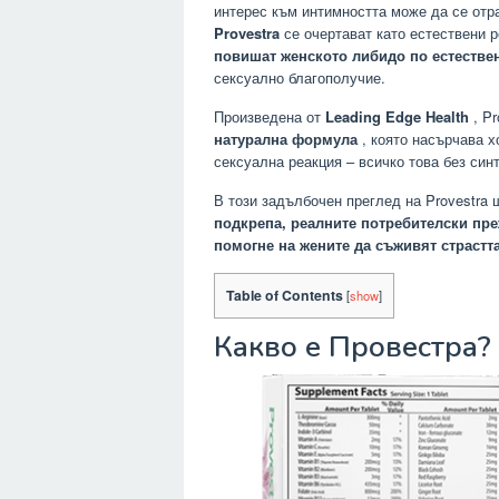
интерес към интимността може да се отра
Provestra
се очертават като естествени 
повишат женското либидо по естестве
сексуално благополучие.
Произведена от
Leading Edge Health
, Pr
натурална формула
, която насърчава х
сексуална реакция – всичко това без син
В този задълбочен преглед на Provestra
подкрепа, реалните потребителски пр
помогне на жените да съживят страстта
Table of Contents
[
show
]
Какво е Провестра?