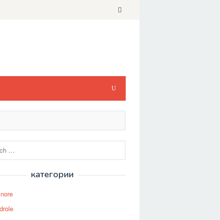
категории
Snore
drole