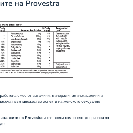
ите на Provestra
работена смес от витамини, минерали, аминокиселини и
 насочат към множество аспекти на женското сексуално
ставките на Provestra
и как всеки компонент допринася за
до: