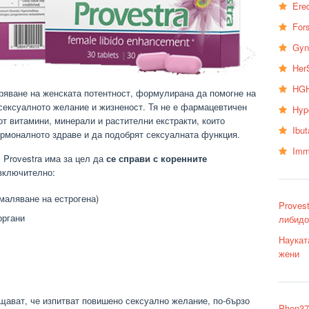
Erec
Fors
Gyn
Her
HGH
ряване на женската потентност, формулирана да помогне на
 сексуалното желание и жизненост. Тя не е фармацевтичен
Hyp
от витамини, минерали и растителни екстракти, които
Ibu
ормоналното здраве и да подобрят сексуалната функция.
Imm
, Provestra има за цел да
се справи с коренните
включително:
маляване на естрогена)
Proves
органи
либидо
Наукат
жени
щават, че изпитват повишено сексуално желание, по-бързо
Phen37