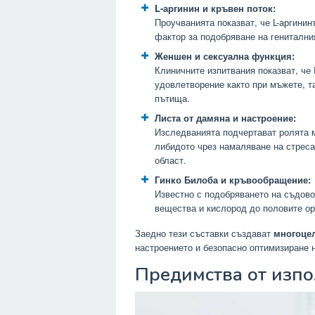
L-аргинин и кръвен поток:
Проучванията показват, че L-аргинин
фактор за подобряване на гениталния
Женшен и сексуална функция:
Клиничните изпитвания показват, че
удовлетворение както при мъжете, т
пътища.
Листа от дамяна и настроение:
Изследванията подчертават ролята м
либидото чрез намаляване на стреса
област.
Гинко Билоба и кръвообращение:
Известно с подобряването на съдово
вещества и кислород до половите ор
Заедно тези съставки създават
многоце
настроението и безопасно оптимизиране 
Предимства от изпо