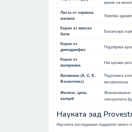
време на меноп
Листа от червена
Укрепва здраве
малина
Корен от женско
Балансира хорм
биле
Корен от
Подобрява кръ
джинджифил
Корен от
Насърчава рела
валериана
Витамини (A, C, E,
Подпомага клет
B-комплекс)
метаболизъм.
Желязо, цинк,
Жизненоважни м
калций
сексуалната ф
Науката зад Provest
Научните изследвания подкрепят много о