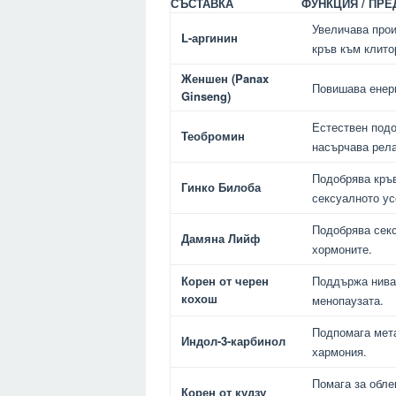
СЪСТАВКА
ФУНКЦИЯ / ПР
Увеличава прои
L-аргинин
кръв към клито
Женшен (Panax
Повишава енерг
Ginseng)
Естествен подо
Теобромин
насърчава рела
Подобрява кръв
Гинко Билоба
сексуалното у
Подобрява секс
Дамяна Лийф
хормоните.
Корен от черен
Поддържа ниват
кохош
менопаузата.
Подпомага мет
Индол-3-карбинол
хармония.
Помага за обле
Корен от кудзу