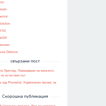
tin
kolin
ectrol
Solution
-X2
erGH
tamoren
une Defence
свързани пост
tra Преглед: Повишаване на женското
 по естествен път
а зад Provestra: Хормонален баланс за
Скорошна публикация
5 Цялостен преглед: Има ли наистина