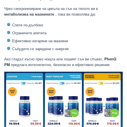
Чрез синхронизиране на цикъла на сън на тялото ви
с
метаболизма на мазнините
, това ви позволява да:
Спете по-дълбоко
Ограничете апетита
Ефективно изгаряне на мазнини
Събудете се заредени с енергия
Ако гладът късно през нощта или лошият сън ви спъват,
PhenQ
PM
предлага интелигентно, безопасно и ефективно решение.