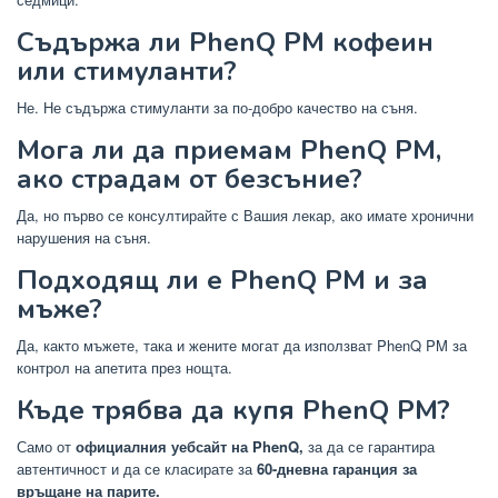
Съдържа ли PhenQ PM кофеин
или стимуланти?
Не. Не съдържа стимуланти за по-добро качество на съня.
Мога ли да приемам PhenQ PM,
ако страдам от безсъние?
Да, но първо се консултирайте с Вашия лекар, ако имате хронични
нарушения на съня.
Подходящ ли е PhenQ PM и за
мъже?
Да, както мъжете, така и жените могат да използват PhenQ PM за
контрол на апетита през нощта.
Къде трябва да купя PhenQ PM?
Само от
официалния уебсайт на PhenQ,
за да се гарантира
автентичност и да се класирате за
60-дневна гаранция за
връщане на парите.