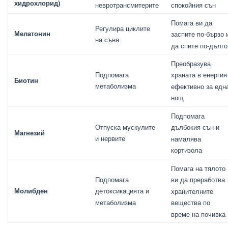
хидрохлорид)
невротрансмитерите
спокойния сън
Помага ви да
Регулира циклите
Мелатонин
заспите по-бързо 
на съня
да спите по-дълго
Преобразува
Подпомага
храната в енергия
Биотин
метаболизма
ефективно за едн
нощ
Подпомага
Отпуска мускулите
дълбокия сън и
Магнезий
и нервите
намалява
кортизола
Помага на тялото
Подпомага
ви да преработва
Молибден
детоксикацията и
хранителните
метаболизма
вещества по
време на почивка