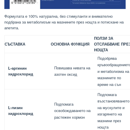
Формулата е 100% натурална, без стимуланти и внимателно
подбрана за метаболизъм на мазнините през нощта и потискане на
апетита.
ПОЛЗИ ЗА
СЪСТАВКА
ОСНОВНА ФУНКЦИЯ
ОТСЛАБВАНЕ ПРЕ
НОЩТА
Подобрява
кръвообращениет
Повишава нивата на
L-аргинин
и метаболизма на
хидрохлорид
азотен оксид
мазнините по
време на сън
Подпомага
възстановяването
Подпомага
L-лизин
на мускулите и
освобождаването на
хидрохлорид
изгарянето на
растежен хормон
мазнини през
нощта