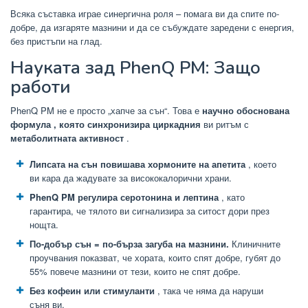
Всяка съставка играе синергична роля – помага ви да спите по-
добре, да изгаряте мазнини и да се събуждате заредени с енергия,
без пристъпи на глад.
Науката зад PhenQ PM: Защо
работи
PhenQ PM не е просто „хапче за сън“. Това е
научно обоснована
формула , която синхронизира
циркадния
ви ритъм
с
метаболитната активност
.
Липсата на сън повишава хормоните на апетита
, което
ви кара да жадувате за висококалорични храни.
PhenQ PM регулира серотонина и лептина
, като
гарантира, че тялото ви сигнализира за ситост дори през
нощта.
По-добър сън = по-бърза загуба на мазнини.
Клиничните
проучвания показват, че хората, които спят добре, губят до
55% повече мазнини от тези, които не спят добре.
Без кофеин или стимуланти
, така че няма да наруши
съня ви.