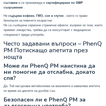
съставки
и се произвежда в
сертифицирани по GMP
съоръжения
.
Не
съдържа кофеин, ГМО, соя и глутен
, което го прави
безопасен за повечето възрастни.
Не са съобщени сериозни странични ефекти, въпреки че тези, които
приемат лекарства, трябва да се консултират с медицински
специалист преди употреба.
Често задавани въпроси – PhenQ
PM Потискащо апетита през
нощта
Може ли PhenQ PM наистина да
ми помогне да отслабна, докато
спя?
Да. Той насърчава метаболизма на мазнините и намалява апетита
по време на циклите на дълбок сън.
Безопасен ли е PhenQ PM за
дългосрочна употреба?