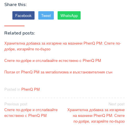
Share this:
Facebook
Tweet
WhatsApp
Related posts:
Хранителна добавка за изгаряне на мазнини PhenQ PM: Спете по-
добре, изгаряйте по-бързо
Спете по-добре и отслабвайте естествено с PhenQ PM
Ползи от PhenQ PM за метаболизма и възстановителния сън
Posted in
PhenQ PM
Post
Previous post
Next post
Спете по-добре и отслабвайте
Хранителна добавка за изгаряне
navigation
естествено с PhenQ PM
на мазнини PhenQ PM: Спете
по-добре, изгаряйте по-бързо