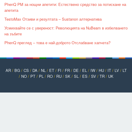
PhenQ PM за нощни апетити: Естествено средство за потискане на
апетита
TestoMax Отзиви и резултата – Sustanon алтернатива
Усмихвайте се с увереност: Революцията на NuBeam в избелването
на зъбите
PhenQ преглед – това е най-доброто Отслабване хапчета?
AR
/
BG
/
CS
/
DA
/
NL
/
ET
/
FI
/
FR
/
DE
/
EL
/
IW
/
HU
/
IT
/
LV
/
LT
/
NO
/
PT
/
PL
/
RO
/
RU
/
SK
/
SL
/
ES
/
SV
/
TR
/
UK