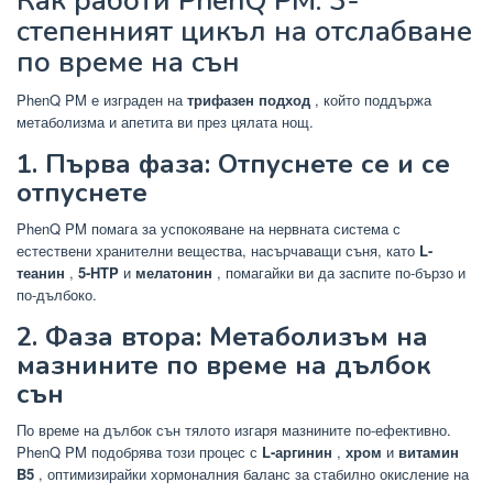
Как работи PhenQ PM: 3-
степенният цикъл на отслабване
по време на сън
PhenQ PM е изграден на
трифазен подход
, който поддържа
метаболизма и апетита ви през цялата нощ.
1. Първа фаза: Отпуснете се и се
отпуснете
PhenQ PM помага за успокояване на нервната система с
естествени хранителни вещества, насърчаващи съня, като
L-
теанин
,
5-HTP
и
мелатонин
, помагайки ви да заспите по-бързо и
по-дълбоко.
2. Фаза втора: Метаболизъм на
мазнините по време на дълбок
сън
По време на дълбок сън тялото изгаря мазнините по-ефективно.
PhenQ PM подобрява този процес с
L-аргинин
,
хром
и
витамин
B5
, оптимизирайки хормоналния баланс за стабилно окисление на