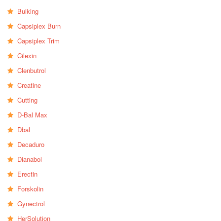
Bulking
Capsiplex Burn
Capsiplex Trim
Cilexin
Clenbutrol
Creatine
Cutting
D-Bal Max
Dbal
Decaduro
Dianabol
Erectin
Forskolin
Gynectrol
HerSolution