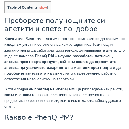
Table of Contents
[
show
]
Преборете полунощните си
апетити и спете по-добре
Всички сме били там – лежим в леглото, опитваме се да заспим, но
изведнъж умът ни се отклонява към хладилника. Тези нощни
желания могат да саботират дори най-дисциплинираната диета. Ето
къде
се намесва
PhenQ PM – научно разработен
потискащ
апетита през нощта продукт
, който ви помага
да ограничите
апетита, да увеличите изгарянето на мазнини през нощта и да
подобрите качеството на съня
, като същевременно работи с
естествения метаболизъм на тялото ви.
В този подробен
преглед на PhenQ PM
ще разгледаме как работи,
какви съставки го правят ефективен и защо се превръща в
предпочитано решение за тези, които искат да
отслабнат, докато
спят
.
Какво е PhenQ PM?