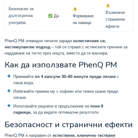
Безопасен за
Възможни
дългосрочна
Формиране
Да
странични
употреба
на навици
ефекти
PhenQ PM очевидно печели заради
холистичния си,
нестимулантен подход
– той се справя с истинските причини за
наддаване на тегло през нощта, вместо да ги маскира.
Как да използвате PhenQ PM
Приемайте
по 4 капсули 30–60 минути преди лягане
с
чаша вода.
Избягвайте приема му с кофеин или тежки храни преди
лягане.
Използвайте редовно в продължение на
поне 8
седмици,
за да видите оптимални резултати.
Безопасност и странични ефекти
PhenQ PM е направен от
естествени, клинично тествани