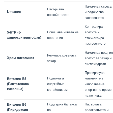
Намалява стреса
Насърчава
L-теанин
и подобрява
спокойствието
заспиването
Контролира
Повишава нивата на
апетита и
5-HTP (5-
хидрокситриптофан)
серотонин
стабилизира
настроението
Намалява нощния
Регулира кръвната
Хром пиколинат
апетит за захар и
захар
въглехидрати
Преобразува
Подпомага
мазнините в
Витамин B5
(Пантотенова
енергийния
използваема
киселина)
метаболизъм
енергия по време
на почивка
Поддържа баланса
Насърчава
Витамин B6
(Пиридоксин
на
релаксацията и