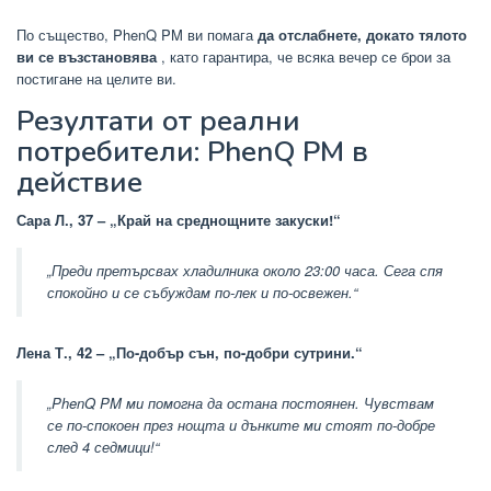
По същество, PhenQ PM ви помага
да отслабнете, докато тялото
ви се възстановява
, като гарантира, че всяка вечер се брои за
постигане на целите ви.
Резултати от реални
потребители: PhenQ PM в
действие
Сара Л., 37 – „Край на среднощните закуски!“
„Преди претърсвах хладилника около 23:00 часа. Сега спя
спокойно и се събуждам по-лек и по-освежен.“
Лена Т., 42 – „По-добър сън, по-добри сутрини.“
„PhenQ PM ми помогна да остана постоянен. Чувствам
се по-спокоен през нощта и дънките ми стоят по-добре
след 4 седмици!“