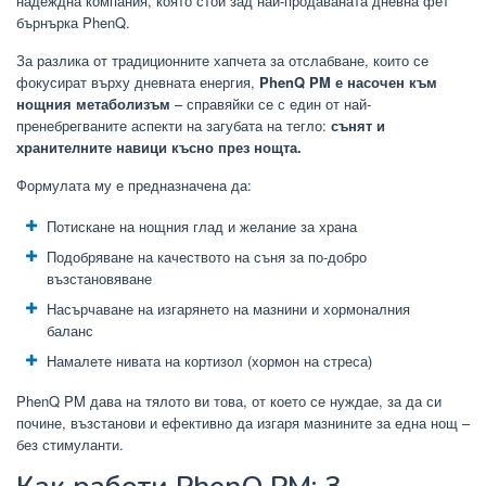
надеждна компания, която стои зад най-продаваната дневна фет
бърнърка PhenQ.
За разлика от традиционните хапчета за отслабване, които се
фокусират върху дневната енергия,
PhenQ PM е насочен към
нощния метаболизъм
– справяйки се с един от най-
пренебрегваните аспекти на загубата на тегло:
сънят и
хранителните навици късно през нощта.
Формулата му е предназначена да:
Потискане на нощния глад и желание за храна
Подобряване на качеството на съня за по-добро
възстановяване
Насърчаване на изгарянето на мазнини и хормоналния
баланс
Намалете нивата на кортизол (хормон на стреса)
PhenQ PM дава на тялото ви това, от което се нуждае, за да си
почине, възстанови и ефективно да изгаря мазнините за една нощ –
без стимуланти.