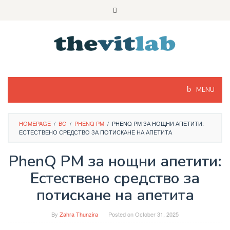
Skip
to
content
MENU
HOMEPAGE
/
BG
/
PHENQ PM
/
PHENQ PM ЗА НОЩНИ АПЕТИТИ:
ЕСТЕСТВЕНО СРЕДСТВО ЗА ПОТИСКАНЕ НА АПЕТИТА
PhenQ PM за нощни апетити:
Естествено средство за
потискане на апетита
By
Zahra Thunzira
Posted on
October 31, 2025