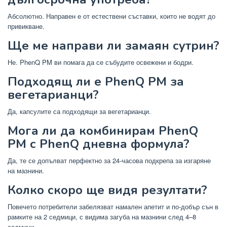
Абсолютно. Направен е от естествени съставки, които не водят до
привикване.
Ще ме направи ли замаян сутрин?
Не. PhenQ PM ви помага да се събудите освежени и бодри.
Подходящ ли е PhenQ PM за
вегетарианци?
Да, капсулите са подходящи за вегетарианци.
Мога ли да комбинирам PhenQ
PM с PhenQ дневна формула?
Да, те се допълват перфектно за 24-часова подкрепа за изгаряне
на мазнини.
Колко скоро ще видя резултати?
Повечето потребители забелязват намален апетит и по-добър сън в
рамките на 2 седмици, с видима загуба на мазнини след 4–8
седмици.