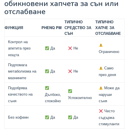
обикновени хапчета за сън или
отслабване
ТИПИЧНО
ТИПИЧНО
ФУНКЦИЯ
PHENQ PM
СРЕДСТВО ЗА
ХАПЧЕ ЗА
СЪН
ОТСЛАБВАНЕ
Контрол на
Да
Не
апетита през
Ограничено
нощта
Подпомага
Само
Да
Не
метаболизма на
през деня
мазнините
Подобрява
Може да
качеството на
Дълбоко,
наруши
Успокоително
съня
спокойно
съня
Често
Без кофеин
Да
Да
съдържа
стимуланти