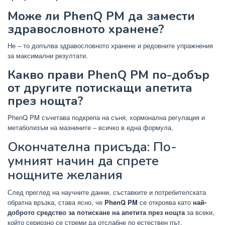
Може ли PhenQ PM да замести
здравословното хранене?
Не – то допълва здравословното хранене и редовните упражнения
за максимални резултати.
Какво прави PhenQ PM по-добър
от другите потискащи апетита
през нощта?
PhenQ PM съчетава подкрепа на съня, хормонална регулация и
метаболизъм на мазнините – всичко в една формула.
Окончателна присъда: По-
умният начин да спрете
нощните желания
След преглед на научните данни, съставките и потребителската
обратна връзка, става ясно, че
PhenQ PM
се откроява като
най-
доброто средство за потискане на апетита през нощта
за всеки,
който сериозно се стреми да отслабне по естествен път.