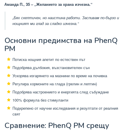
Аманда П., 35 – „Желанието за храна изчезна.“
„Бях скептичен, но наистина работи. Заспивам по-бързо и
нощният ми глад за сладко изчезна.“
Основни предимства на PhenQ
PM
Потиска нощния апетит по естествен път
Подобрява дълбокия, възстановителен сън
Ускорява изгарянето на мазнини по време на почивка
Регулира хормоните на глада (грелин и лептин)
Подобрява настроението и енергията след събуждане
100% формула без стимуланти
Подкрепено от научни изследвания и резултати от реалния
свят
Сравнение: PhenQ PM срещу