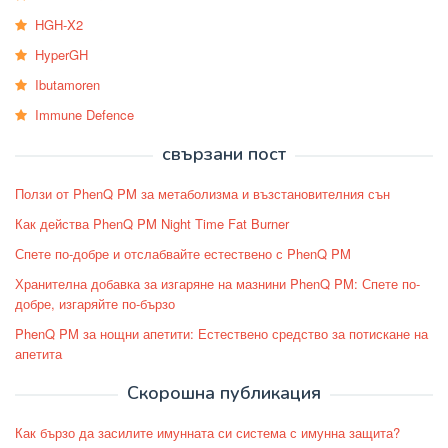
HGH-X2
HyperGH
Ibutamoren
Immune Defence
свързани пост
Ползи от PhenQ PM за метаболизма и възстановителния сън
Как действа PhenQ PM Night Time Fat Burner
Спете по-добре и отслабвайте естествено с PhenQ PM
Хранителна добавка за изгаряне на мазнини PhenQ PM: Спете по-
добре, изгаряйте по-бързо
PhenQ PM за нощни апетити: Естествено средство за потискане на
апетита
Скорошна публикация
Как бързо да засилите имунната си система с имунна защита?