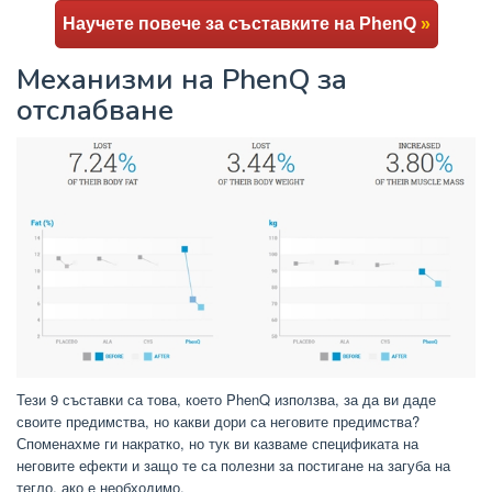
Научете повече за съставките на PhenQ
»
Механизми на PhenQ за
отслабване
Тези 9 съставки са това, което PhenQ използва, за да ви даде
своите предимства, но какви дори са неговите предимства?
Споменахме ги накратко, но тук ви казваме спецификата на
неговите ефекти и защо те са полезни за постигане на загуба на
тегло, ако е необходимо.