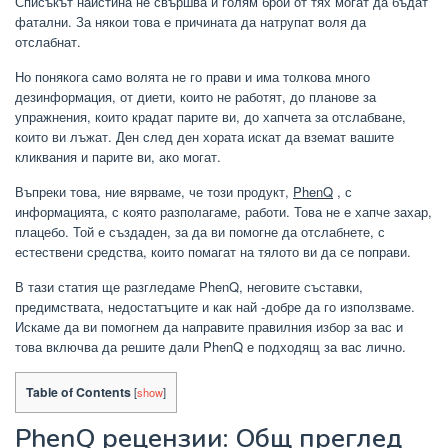
Списъкът наистина не свършва и голям брой от тях могат да бъдат
фатални. За някои това е причината да натрупат воля да
отслабнат.
Но понякога само волята не го прави и има толкова много
дезинформация, от диети, които не работят, до планове за
упражнения, които крадат парите ви, до хапчета за отслабване,
които ви лъжат. Ден след ден хората искат да вземат вашите
кликвания и парите ви, ако могат.
Въпреки това, ние вярваме, че този продукт,
PhenQ
, с
информацията, с която разполагаме, работи. Това не е хапче захар,
плацебо. Той е създаден, за да ви помогне да отслабнете, с
естествени средства, които помагат на тялото ви да се поправи.
В тази статия ще разгледаме PhenQ, неговите съставки,
предимствата, недостатъците и как най -добре да го използваме.
Искаме да ви помогнем да направите правилния избор за вас и
това включва да решите дали PhenQ е подходящ за вас лично.
Table of Contents
[
show
]
PhenQ рецензии: Общ преглед