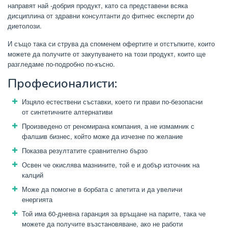
направят най -добрия продукт, като са представени всяка
дисциплина от здравни консултанти до фитнес експерти до
диетолози.
И също така си струва да споменем офертите и отстъпките, които
можете да получите от закупуването на този продукт, които ще
разгледаме по-подробно по-късно.
Професионалисти:
Изцяло естествени съставки, което ги прави по-безопасни
от синтетичните алтернативи
Произведено от реномирана компания, а не измамник с
фалшив бизнес, който може да изчезне по желание
Показва резултатите сравнително бързо
Освен че окислява мазнините, той е и добър източник на
калций
Може да помогне в борбата с апетита и да увеличи
енергията
Той има 60-дневна гаранция за връщане на парите, така че
можете да получите възстановяване, ако не работи