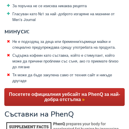
За поръчка не се изисква никаква рецепта
Гласуван като №1 за най -доброто изгаряне на мазнини от
Men’s Journal
минуси:
Не е подходящ за деца или бременни/кърмещи майки и
специално предупреждава срещу употребата на продукта.
Съдържа кофеин като съставка, който е стимулант, който
може да причини проблеми със съня, ако го приемате близо
до лягане
Тя може да бъде закупена само от техния сайт и никъде
другаде
Посетете официалния уебсайт на PhenQ за най-
добра отстъпка
»
Съставки на PhenQ