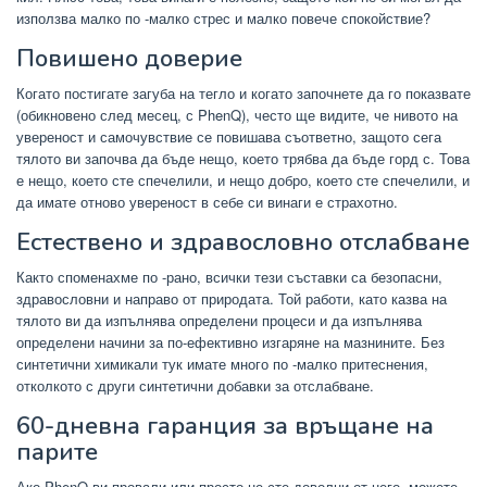
използва малко по -малко стрес и малко повече спокойствие?
Повишено доверие
Когато постигате загуба на тегло и когато започнете да го показвате
(обикновено след месец, с PhenQ), често ще видите, че нивото на
увереност и самочувствие се повишава съответно, защото сега
тялото ви започва да бъде нещо, което трябва да бъде горд с. Това
е нещо, което сте спечелили, и нещо добро, което сте спечелили, и
да имате отново увереност в себе си винаги е страхотно.
Естествено и здравословно отслабване
Както споменахме по -рано, всички тези съставки са безопасни,
здравословни и направо от природата. Той работи, като казва на
тялото ви да изпълнява определени процеси и да изпълнява
определени начини за по-ефективно изгаряне на мазнините. Без
синтетични химикали тук имате много по -малко притеснения,
отколкото с други синтетични добавки за отслабване.
60-дневна гаранция за връщане на
парите
Ако PhenQ ви провали или просто не сте доволни от него, можете