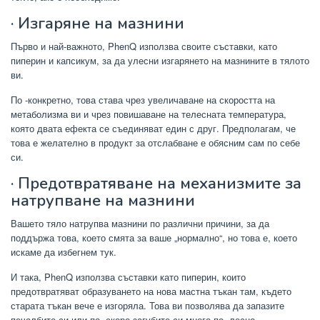
· Изгаряне на мазнини
Първо и най-важното, PhenQ използва своите съставки, като
пиперин и капсикум, за да улесни изгарянето на мазнините в тялото
ви.
По -конкретно, това става чрез увеличаване на скоростта на
метаболизма ви и чрез повишаване на телесната температура,
която двата ефекта се съединяват един с друг. Предполагам, че
това е желателно в продукт за отслабване е обясним сам по себе
си.
· Предотвратяване на механизмите за
натрупване на мазнини
Вашето тяло натрупва мазнини по различни причини, за да
поддържа това, което смята за ваше „нормално“, но това е, което
искаме да избегнем тук.
И така, PhenQ използва съставки като пиперин, които
предотвратяват образуването на нова мастна тъкан там, където
старата тъкан вече е изгоряла. Това ви позволява да запазите
печалбите си или по -скоро загубите си много по -лесно.