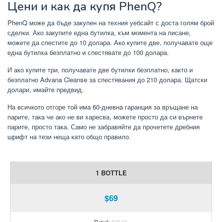
Цени и как да купя PhenQ?
PhenQ може да бъде закупен на техния уебсайт с доста голям брой
сделки. Ако закупите една бутилка, към момента на писане,
можете да спестите до 10 долара. Ако купите две, получавате още
една бутилка безплатно и спестявате до 100 долара.
И ако купите три, получавате две бутилки безплатно, както и
безплатно Advana Cleanse за спестявания до 210 долара. Щатски
долари, имайте предвид.
На всичкото отгоре той има 60-дневна гаранция за връщане на
парите, така че ако не ви харесва, можете просто да си върнете
парите, просто така. Само не забравяйте да прочетете дребния
шрифт на тези неща като общо правило.
1 BOTTLE
$69
Retail:
$79.95