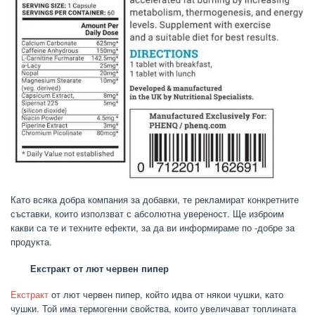
Като всяка добра компания за добавки, те рекламират конкретните
съставки, които използват с абсолютна увереност. Ще изброим
какви са те и техните ефекти, за да ви информираме по -добре за
продукта.
Екстракт от лют червен пипер
Екстракт
от лют червен пипер, който идва от някои чушки, като
чушки. Той има термогенни свойства, които увеличават топлината