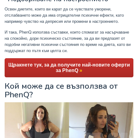
Освен диетите, които ви карат да се чувствате уморени,
отслабването може да има отрицателни психични ефекти, като
например чувство на депресия или промени в настроението.
И така, PhenQ използва съставки, които спомагат за насърчаване
на спокойно, дори психическо състояние, за да ви предпазят от
подобни негативни психични състояния по време на диета, като ви
поддържат по пътя към целта си.
Щракнете тук, за да получите най-новите оферти
за PhenQ
»
Кой може да се възползва от
PhenQ?