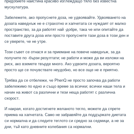
придобиете наистина красиво изглеждащо тяло без известна
мускулатура.
Забележете, ако пропуснете доза, не удвоявайте. Удвояването на
дозата наведнъж не е страхотно и хапчетата се нуждаят от малко
пространство, за да работят най -добре, така че или опитайте да
поставите друга доза или просто пропуснете тази доза в този ден и
се уверете, че не утре.
Този съвет се отнася и за приемане на повече наведнъж, за да
получите по -бързи резултати; не работи и може да ви изложи на
риск, ако вземете твърде много. Ако удвоите дозата, вероятно
просто ще се почувствате неудобно, но все още не е приятно.
Трябва да се отбележи, че PhenQ не просто започва да работи
забележимо по едно и също време за всички; всички наши тела и
начин на живот са различни и тези неща работят с различна
скорост.
И накрая, когато достигнете желаното тегло, можете да спрете
приема на хапчетата. Само не забравяйте да поддържате диетата
си нормална и да следите теглото си средно за седмици, а не за
дни, тъй като дневните колебания са нормални.