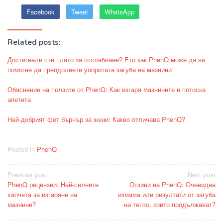
Facebook
Tweet
WhatsApp
Related posts:
Достигнали сте плато за отслабване? Ето как PhenQ може да ви
помогне да преодолеете упоритата загуба на мазнини
Обяснение на ползите от PhenQ: Как изгаря мазнините и потиска
апетита
Най-добрият фет бърнър за жени: Какво отличава PhenQ?
Posted in
PhenQ
Post
Previous post
Next post
PhenQ рецензии: Най-силните
Отзиви на PhenQ: Очевидна
navigation
хапчета за изгаряне на
измама или резултати от загуба
мазнини?
на тегло, които продължават?