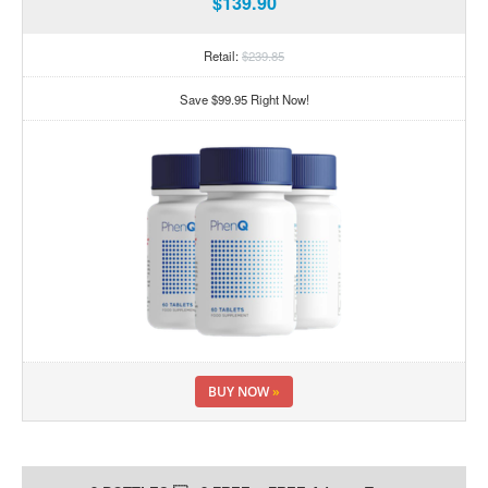
$139.90
Retail:
$239.85
Save $99.95 Right Now!
BUY NOW
»