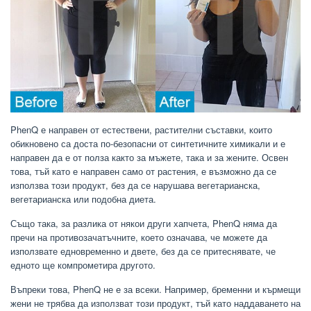
PhenQ е направен от естествени, растителни съставки, които
обикновено са доста по-безопасни от синтетичните химикали и е
направен да е от полза както за мъжете, така и за жените. Освен
това, тъй като е направен само от растения, е възможно да се
използва този продукт, без да се нарушава вегетарианска,
вегетарианска или подобна диета.
Също така, за разлика от някои други хапчета, PhenQ няма да
пречи на противозачатъчните, което означава, че можете да
използвате едновременно и двете, без да се притеснявате, че
едното ще компрометира другото.
Въпреки това, PhenQ не е за всеки. Например, бременни и кърмещи
жени не трябва да използват този продукт, тъй като наддаването на