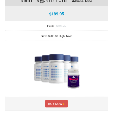
3 BOTTLES + 2 FREE + FREE Advana Tone
$189.95
Retail:
$399.75
Save $209.80 Right Now!
BUY NOW
»