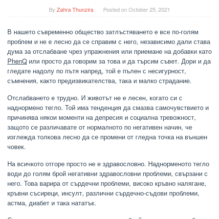
By
Zahra Thunzira
Posted on
October 25, 2021
В нашето съвременно общество затлъстяването е все по-голям
проблем и не е лесно да се справим с него, независимо дали става
дума за отслабване чрез упражнения или приемане на добавки като
PhenQ
или просто да говорим за това и да търсим съвет. Дори и да
гледате надолу по пътя напред, той е пълен с несигурност,
съмнения, както предизвикателства, така и малко страдание.
Отслабването е трудно. И животът не е лесен, когато си с
наднормено тегло. Той има тенденция да смазва самочувствието и
причинява някои моменти на депресия и социална тревожност,
защото се различавате от нормалното по негативен начин, че
изглежда толкова лесно да се промени от гледна точка на външен
човек.
На всичкото отгоре просто не е здравословно. Наднорменото тегло
води до голям брой негативни здравословни проблеми, свързани с
него. Това варира от сърдечни проблеми, високо кръвно налягане,
кръвни съсиреци, инсулт, различни сърдечно-съдови проблеми,
астма, диабет и така нататък.