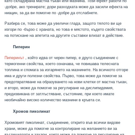
като складирана мастна тъкан или мазнина. Този ефект работи по
-добре, ако тренирате; дори разходката може да засили ефекта на
ниацин, за да ви помогне по -добре да отслабнете.
Разбира се, това може да увеличи глада, защото тялото ви ще
изгори по -бързо с храната, но това е мястото, където свойствата
на потискане на апетита на другите съставки влизат в действие.
Пиперин
Пиперинът
, който идва от черен пипер, е друго съединение с
термогенни свойства, което означава, че повишава телесната
топлина и спомага за изгарянето на мазнините. На всичкото отгоре
има и други полезни свойства. Първо, това може да помогне за
предотвратяване на образуването на нови клетки от мастна тъкан,
и второ, може да помогне за регулиране на дислипидемия,
предизвикана от затлъстяване, състояние, при което имате
необичайно високо количество мазнини в кръвта си.
Хромов пиколинат
Хромовият пиколинат, съединение, открито във всички видове
храни, може да помогне за контролиране на желанието ви за
въглехидрати и захари, което може да помогне за регулиране на