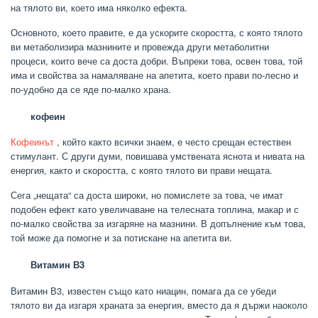
на тялото ви, което има няколко ефекта.
Основното, което правите, е да ускорите скоростта, с която тялото
ви метаболизира мазнините и провежда други метаболитни
процеси, които вече са доста добри. Въпреки това, освен това, той
има и свойства за намаляване на апетита, което прави по-лесно и
по-удобно да се яде по-малко храна.
кофеин
Кофеинът
, който както всички знаем, е често срещан естествен
стимулант. С други думи, повишава умствената яснота и нивата на
енергия, както и скоростта, с която тялото ви прави нещата.
Сега „нещата“ са доста широки, но помислете за това, че имат
подобен ефект като увеличаване на телесната топлина, макар и с
по-малко свойства за изгаряне на мазнини. В допълнение към това,
той може да помогне и за потискане на апетита ви.
Витамин В3
Витамин В3, известен също като ниацин, помага да се убеди
тялото ви да изгаря храната за енергия, вместо да я държи наоколо