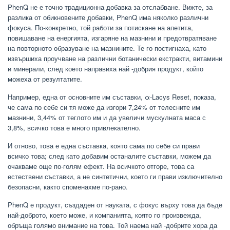
PhenQ не е точно традиционна добавка за отслабване. Вижте, за
разлика от обикновените добавки, PhenQ има няколко различни
фокуса. По-конкретно, той работи за потискане на апетита,
повишаване на енергията, изгаряне на мазнини и предотвратяване
на повторното образуване на мазнините. Те го постигнаха, като
извършиха проучване на различни ботанически екстракти, витамини
и минерали, след което направиха най -добрия продукт, който
можеха от резултатите.
Например, една от основните им съставки, α-Lacys Reset, показа,
че сама по себе си тя може да изгори 7,24% от телесните им
мазнини, 3,44% от теглото им и да увеличи мускулната маса с
3,8%, всичко това е много привлекателно.
И отново, това е една съставка, която сама по себе си прави
всичко това; след като добавим останалите съставки, можем да
очакваме още по-голям ефект. На всичкото отгоре, това са
естествени съставки, а не синтетични, което ги прави изключително
безопасни, както споменахме по-рано.
PhenQ е продукт, създаден от науката, с фокус върху това да бъде
най-доброто, което може, и компанията, която го произвежда,
обръща голямо внимание на това. Той наема най -добрите хора да