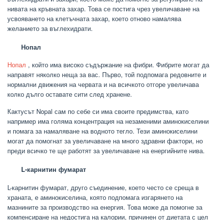
нивата на кръвната захар. Това се постига чрез увеличаване на
усвояването на клетъчната захар, което отново намалява
желанието за въглехидрати.
Нопал
Нопал
, който има високо съдържание на фибри. Фибрите могат да
направят няколко неща за вас. Първо, той подпомага редовните и
нормални движения на червата и на всичкото отгоре увеличава
колко дълго оставате сити след хранене.
Кактусът Nopal сам по себе си има своите предимства, като
например има голяма концентрация на незаменими аминокиселини
и помага за намаляване на водното тегло. Тези аминокиселини
могат да помогнат за увеличаване на много здравни фактори, но
преди всичко те ще работят за увеличаване на енергийните нива.
L-карнитин фумарат
L-карнитин фумарат, друго съединение, което често се среща в
храната, е аминокиселина, която подпомага изгарянето на
мазнините за производство на енергия. Това може да помогне за
компенсиране на недостига на калории, причинен от диетата с цел