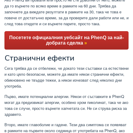
да го върнете по всяко време в рамките на 60 дни. Трябва да
започнете да виждате резултати в рамките на 30, така че това е
повече от достатъчно време, за да проверите дали работи или не, и
след това отидете и си върнете парите, просто така.
Посетете официалния уебсайт на PhenQ за най-
добрата сделка
»
Странични ефекти
Сега трябва да се отбележи, че докато тези съставки са естествени
и като цяло безопасни, можете да имате някои странични ефекти,
обикновено не твърде тежки, а някои изчезват след няколко дни
употреба.
Първо, имате потенциални алергии. Някои от съставките в PhenQ
могат да предизвикат алергии, особено хром пиколинат, така че ако
това се случи, просто върнете хапчетата си. Не си струва риска за
здравето.
Второ, имате главоболие и гадене. Тези два симптома се появяват
в рамките на първите около седмица от употребата на PhenQ, ако