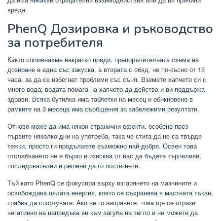
вреда.
PhenQ Дозировка и ръководство
за потребителя
Както споменахме накратко преди, препоръчителната схема на
дозиране е една със закуска, а втората с обяд, не по-късно от 15
часа, за да се избегнат проблеми със съня. Вземете хапчето си с
много вода; водата помага на хапчето да действа и ви поддържа
здрави. Всяка бутилка има таблетки на месец и обикновено в
рамките на 3 месеца има съобщения за забележими резултати.
Отново може да има някои странични ефекти, особено през
първите няколко дни на употреба, така че стига да не са твърде
тежки, просто ги продължете възможно най-добре. Освен това
отслабването не е бързо и изисква от вас да бъдете търпеливи,
последователни и решени да го постигнете.
Тъй като PhenQ се фокусира върху изгарянето на мазнините и
освобождава цялата енергия, която се съхранява в мастната тъкан,
трябва да спортувате. Ако не го направите, това ще се отрази
негативно на напредъка ви към загуба на тегло и не можете да