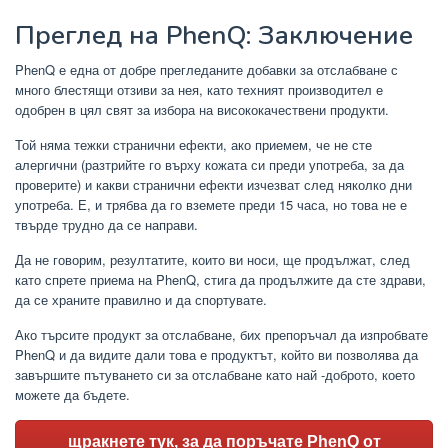
Преглед на PhenQ: Заключение
PhenQ е една от добре прегледаните добавки за отслабване с
много блестящи отзиви за нея, като техният производител е
одобрен в цял свят за избора на висококачествени продукти.
Той няма тежки странични ефекти, ако приемем, че не сте
алергични (разтрийте го върху кожата си преди употреба, за да
проверите) и какви странични ефекти изчезват след няколко дни
употреба. Е, и трябва да го вземете преди 15 часа, но това не е
твърде трудно да се направи.
Да не говорим, резултатите, които ви носи, ще продължат, след
като спрете приема на PhenQ, стига да продължите да сте здрави,
да се храните правилно и да спортувате.
Ако търсите продукт за отслабване, бих препоръчал да изпробвате
PhenQ и да видите дали това е продуктът, който ви позволява да
завършите пътуването си за отслабване като най -доброто, което
можете да бъдете.
щракнете тук, за да поръчате PhenQ от