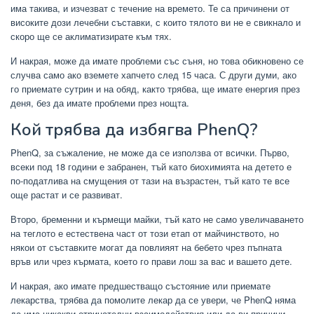
има такива, и изчезват с течение на времето. Те са причинени от
високите дози лечебни съставки, с които тялото ви не е свикнало и
скоро ще се аклиматизирате към тях.
И накрая, може да имате проблеми със съня, но това обикновено се
случва само ако вземете хапчето след 15 часа. С други думи, ако
го приемате сутрин и на обяд, както трябва, ще имате енергия през
деня, без да имате проблеми през нощта.
Кой трябва да избягва PhenQ?
PhenQ, за съжаление, не може да се използва от всички. Първо,
всеки под 18 години е забранен, тъй като биохимията на детето е
по-податлива на смущения от тази на възрастен, тъй като те все
още растат и се развиват.
Второ, бременни и кърмещи майки, тъй като не само увеличаването
на теглото е естествена част от този етап от майчинството, но
някои от съставките могат да повлияят на бебето чрез пъпната
връв или чрез кърмата, което го прави лош за вас и вашето дете.
И накрая, ако имате предшестващо състояние или приемате
лекарства, трябва да помолите лекар да се увери, че PhenQ няма
да има никакви отрицателни взаимодействия или да ви причини