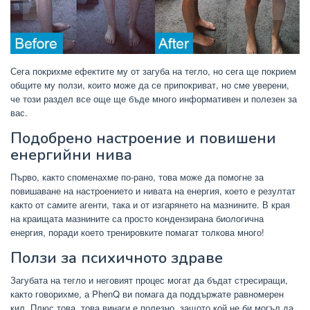
Сега покрихме ефектите му от загуба на тегло, но сега ще покрием
общите му ползи, които може да се припокриват, но сме уверени,
че този раздел все още ще бъде много информативен и полезен за
вас.
Подобрено настроение и повишени
енергийни нива
Първо, както споменахме по-рано, това може да помогне за
повишаване на настроението и нивата на енергия, което е резултат
както от самите агенти, така и от изгарянето на мазнините. В края
на краищата мазнините са просто кондензирана биологична
енергия, поради което тренировките помагат толкова много!
Ползи за психичното здраве
Загубата на тегло и неговият процес могат да бъдат стресиращи,
както говорихме, а PhenQ ви помага да поддържате равномерен
кил. Плюс това, това винаги е полезно, защото кой не би могъл да