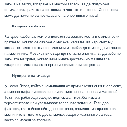
загуба на тегло, изгаряне на мастни запаси, за да поддържа
оптималната работа на останалата част от тялото ви. Освен това
може да помогне за повишаване на енергийните нива!
Калциев карбонат
Калциев карбонат, който е полезен за вашите кости и е химически
пратеник. Когато се свърже с мозъка, калциевият карбонат му
казва, че тялото е пълно с мазнини и трябва да стигне до изгаряне
на мазнините. Мозъкът ви също ще потисне апетита, за да избегне
загубата на храна, когато вече имате достатъчно мазнини за
изгаряне в момента за енергия и хранителни вещества.
Нулиране на α-Lacys
α-Lacys Reset, който е комбинация от други съединения и елемент,
а именно алфа-липоева киселина, цистеинова основа и магнезий.
Тези три, работещи заедно, подпомагат метаболизма и
термогенезата или увеличават телесната топлина. Тези два
фактора, както беше обсъдено по -рано, засилват изгарянето на
мазнините в тялото с доста малко, защото мазнините са това,
което се изгаря за топлина.