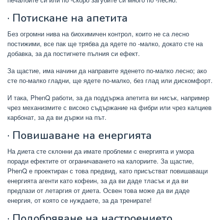
· Потискане на апетита
Без огромни нива на биохимичен контрол, които не са лесно
постижими, все пак ще трябва да ядете по -малко, докато сте на
добавка, за да постигнете пълния си ефект.
За щастие, има начини да направите яденето по-малко лесно; ако
сте по-малко гладни, ще ядете по-малко, без глад или дискомфорт.
И така, PhenQ работи, за да поддържа апетита ви нисък, например
чрез механизмите с високо съдържание на фибри или чрез калциев
карбонат, за да ви държи на път.
· Повишаване на енергията
На диета сте склонни да имате проблеми с енергията и умора
поради ефектите от ограничаването на калориите. За щастие,
PhenQ е проектиран с това предвид, като присъстват повишаващи
енергията агенти като кофеин, за да ви даде тласък и да ви
предпази от летаргия от диета. Освен това може да ви даде
енергия, от която се нуждаете, за да тренирате!
· Подобряване на настроението