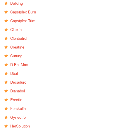
Bulking
Capsiplex Burn
Capsiplex Trim
Cilexin
Clenbutrol
Creatine
Cutting
D-Bal Max
Dbal
Decaduro
Dianabol
Erectin
Forskolin
Gynectrol
HerSolution