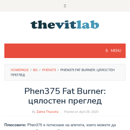
Skip
to
content
MENU
HOMEPAGE
/
BG
/
PHEN375
/
PHEN375 FAT BURNER: ЦЯЛОСТЕН
ПРЕГЛЕД
Phen375 Fat Burner:
цялостен преглед
By
Zahra Thunzira
Posted on
April 26, 2020
Плюсовете:
Phen375 е потискане на апетита, които можете да