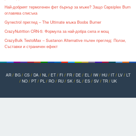
Най-добрият термогенен фет бърнър за мъже? Защо Capsiplex Burn
оглавява списъка
Gynectrol преглед – The Ultimate мъжа Boobs Burner
CrazyNutrition CRN-5: Формула за най-добра сила и мощ
CrazyBulk TestoMax – Sustanon Alternative пълен преглед: Ползи,
Съставки и страничен ефект
AR
/
BG
/
CS
/
DA
/
NL
/
ET
/
FI
/
FR
/
DE
/
EL
/
IW
/
HU
/
IT
/
LV
/
LT
/
NO
/
PT
/
PL
/
RO
/
RU
/
SK
/
SL
/
ES
/
SV
/
TR
/
UK