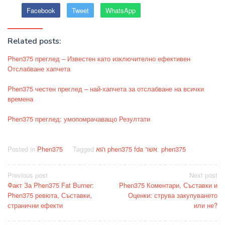
Facebook
Tweet
WhatsApp
Related posts:
Phen375 преглед – Известен като изключително ефективен
Отслабване хапчета
Phen375 честен преглед – най-хапчета за отслабване на всички
времена
Phen375 преглед: умопомрачаващо Резултати
Posted in
Phen375
Tagged
הוא phen375 fda אשר
,
phen375
Post
Previous post
Next post
Факт За Phen375 Fat Burner:
Phen375 Коментари, Съставки и
navigation
Phen375 ревюта, Съставки,
Оценки: струва закупуването
странични ефекти
или не?