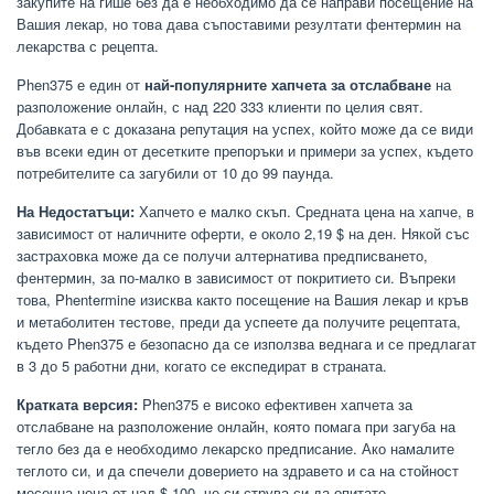
закупите на гише без да е необходимо да се направи посещение на
Вашия лекар, но това дава съпоставими резултати фентермин на
лекарства с рецепта.
Phen375 е един от
най-популярните хапчета за отслабване
на
разположение онлайн, с над 220 333 клиенти по целия свят.
Добавката е с доказана репутация на успех, който може да се види
във всеки един от десетките препоръки и примери за успех, където
потребителите са загубили от 10 до 99 паунда.
На Недостатъци:
Хапчето е малко скъп. Средната цена на хапче, в
зависимост от наличните оферти, е около 2,19 $ на ден. Някой със
застраховка може да се получи алтернатива предписването,
фентермин, за по-малко в зависимост от покритието си. Въпреки
това, Phentermine изисква както посещение на Вашия лекар и кръв
и метаболитен тестове, преди да успеете да получите рецептата,
където Phen375 е безопасно да се използва веднага и се предлагат
в 3 до 5 работни дни, когато се експедират в страната.
Кратката версия:
Phen375 е високо ефективен хапчета за
отслабване на разположение онлайн, която помага при загуба на
тегло без да е необходимо лекарско предписание. Ако намалите
теглото си, и да спечели доверието на здравето и са на стойност
месечна цена от над $ 100, че си струва си да опитате.