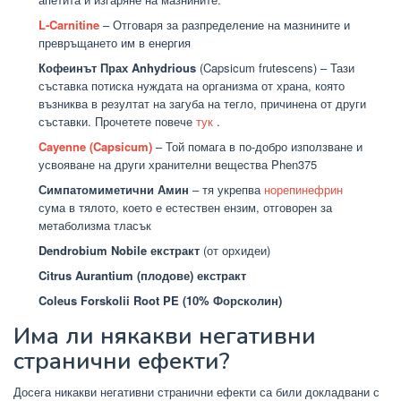
L-Carnitine
– Отговаря за разпределение на мазнините и
превръщането им в енергия
Кофеинът Прах Anhydrious
(Capsicum frutescens) – Тази
съставка потиска нуждата на организма от храна, която
възниква в резултат на загуба на тегло, причинена от други
съставки. Прочетете повече
тук
.
Cayenne (Capsicum)
– Той помага в по-добро използване и
усвояване на други хранителни вещества Phen375
Симпатомиметични Амин
– тя укрепва
норепинефрин
сума в тялото, което е естествен ензим, отговорен за
метаболизма тласък
Dendrobium Nobile екстракт
(от орхидеи)
Citrus Aurantium (плодове) екстракт
Coleus Forskolii Root PE
(10% Форсколин)
Има ли някакви негативни
странични ефекти?
Досега никакви негативни странични ефекти са били докладвани с