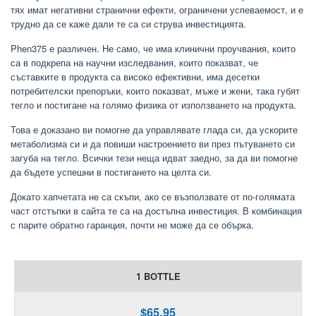
тях имат негативни странични ефекти, ограничени успеваемост, и е
трудно да се каже дали те са си струва инвестицията.
Phen375 е различен. Не само, че има клинични проучвания, които
са в подкрепа на научни изследвания, които показват, че
съставките в продукта са високо ефективни, има десетки
потребителски препоръки, които показват, мъже и жени, така губят
тегло и постигане на голямо физика от използването на продукта.
Това е доказано ви помогне да управлявате глада си, да ускорите
метаболизма си и да повиши настроението ви през пътуването си
загуба на тегло. Всички тези неща идват заедно, за да ви помогне
да бъдете успешни в постигането на целта си.
Докато хапчетата не са скъпи, ако се възползвате от по-голямата
част отстъпки в сайта те са на достъпна инвестиция. В комбинация
с парите обратно гаранция, почти не може да се обърка.
1 BOTTLE
$65.95