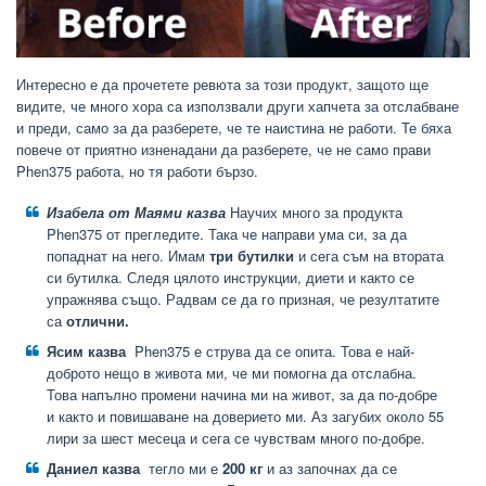
Интересно е да прочетете ревюта за този продукт, защото ще
видите, че много хора са използвали други хапчета за отслабване
и преди, само за да разберете, че те наистина не работи. Те бяха
повече от приятно изненадани да разберете, че не само прави
Phen375 работа, но тя работи бързо.
Изабела от Маями казва
Научих много за продукта
Phen375 от прегледите. Така че направи ума си, за да
попаднат на него. Имам
три бутилки
и сега съм на втората
си бутилка. Следя цялото инструкции, диети и както се
упражнява също. Радвам се да го призная, че резултатите
са
отлични.
Ясим казва
Phen375 е струва да се опита. Това е най-
доброто нещо в живота ми, че ми помогна да отслабна.
Това напълно промени начина ми на живот, за да по-добре
и както и повишаване на доверието ми. Аз загубих около 55
лири за шест месеца и сега се чувствам много по-добре.
Даниел казва
тегло ми е
200 кг
и аз започнах да се