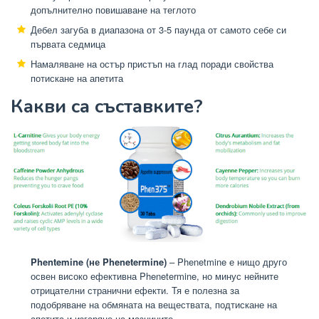
допълнително повишаване на теглото
Дебел загуба в диапазона от 3-5 паунда от самото себе си
първата седмица
Намаляване на остър пристъп на глад поради свойства
потискане на апетита
Какви са съставките?
Phentemine
(не Phenetermine)
– Phenetmine е нищо друго
освен високо ефективна Phenetermine, но минус нейните
отрицателни странични ефекти. Тя е полезна за
подобряване на обмяната на веществата, подтискане на
апетита и изгаряне на мазнините.