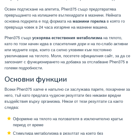
Освен подтискане на апетита, Phen375 също предотвратява
превръщането на излишните въглехидрати в мазнини. Нейната
основна подкрепа е под формата на
мазнини горелка
в която го
превръща човек в 24 часа изгаряне на мазнини машина.
Phen375 също
ускорява естествения метаболизма
на тялото,
като по този начин идва в спасителния дори и на по-слабо активни
или мудните хора, които са силно уязвими към постоянно
увеличаване на теглото. Моля, посетете официалния сайт, за да се
запознаят с функционирането на добавка за отслабване Phen375 в
големи подробности.
Основни функции
Всеки Phen375 хапче е напълно си заслужава парите, похарчени за
него, тъй като предлага чудесни резултати без никакви вредни
въздействия върху организма. Някои от тези резултати са както
следва:
Оформяне на тялото на ползвателя в изключително кратък
период от време
Стимулира метаболизма в резултат на което без