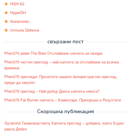
HGH-X2
HyperGH
Ibutamoren
Immune Defence
свързани пост
Phen375 ревю-The Best Отслабване хапчета на пазара
Phen375 честен преглед – най-хапчета за отслабване на всички
времена
Phen375 прегледи: Прочетете нашите безпристрастен преглед,
преди да закупят
Phen375 преглед – Най-добър Диета хапчета някога?
Phen375 Fat Burner хапчета – Коментари, Препоръки и Резултати
Скорошна публикация
Gynectrol Гинекомастията Хапчета преглед – добавка, която Бърнс
ракла Дебел