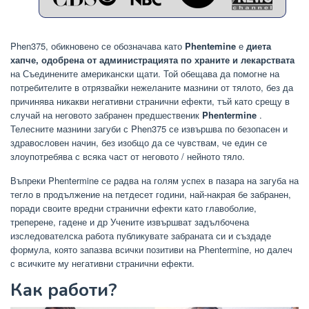
Phen375, обикновено се обозначава като
Phentemine
е
диета
хапче, одобрена от администрацията по храните и лекарствата
на Съединените американски щати. Той обещава да помогне на
потребителите в отрязвайки нежеланите мазнини от тялото, без да
причинява никакви негативни странични ефекти, тъй като срещу в
случай на неговото забранен предшественик
Phentermine
.
Телесните мазнини загуби с Phen375 се извършва по безопасен и
здравословен начин, без изобщо да се чувствам, че един се
злоупотребява с всяка част от неговото / нейното тяло.
Въпреки Phentermine се радва на голям успех в пазара на загуба на
тегло в продължение на петдесет години, най-накрая бе забранен,
поради своите вредни странични ефекти като главоболие,
треперене, гадене и др Учените извършват задълбочена
изследователска работа публикувате забраната си и създаде
формула, която запазва всички позитиви на Phentermine, но далеч
с всичките му негативни странични ефекти.
Как работи?