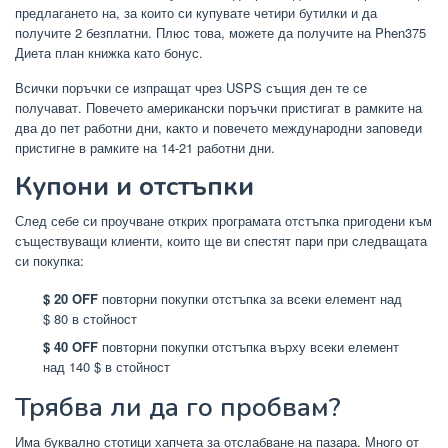
предлагането на, за които си купувате четири бутилки и да
получите 2 безплатни. Плюс това, можете да получите на Phen375
Диета план книжка като бонус.
Всички поръчки се изпращат чрез USPS същия ден те се
получават. Повечето американски поръчки пристигат в рамките на
два до пет работни дни, както и повечето международни заповеди
пристигне в рамките на 14-21 работни дни.
Купони и отстъпки
След себе си проучване открих програмата отстъпка пригодени към
съществуващи клиенти, които ще ви спестят пари при следващата
си покупка:
$ 20 OFF
повторни покупки отстъпка за всеки елемент над
$ 80 в стойност
$ 40 OFF
повторни покупки отстъпка върху всеки елемент
над 140 $ в стойност
Трябва ли да го пробвам?
Има буквално стотици хапчета за отслабване на пазара. Много от