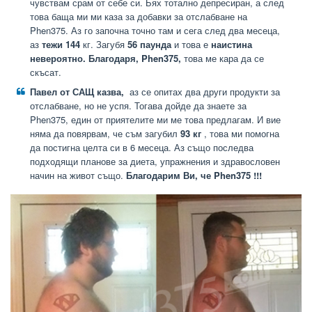
чувствам срам от себе си. Бях тотално депресиран, а след
това баща ми ми каза за добавки за отслабване на
Phen375. Аз го започна точно там и сега след два месеца,
аз
тежи 144
кг. Загубя
56 паунда
и това е
наистина
невероятно. Благодаря, Phen375,
това ме кара да се
скъсат.
Павел от САЩ казва,
аз се опитах два други продукти за
отслабване, но не успя. Тогава дойде да знаете за
Phen375, един от приятелите ми ме това предлагам. И вие
няма да повярвам, че съм загубил
93 кг
, това ми помогна
да постигна целта си в 6 месеца. Аз също последва
подходящи планове за диета, упражнения и здравословен
начин на живот също.
Благодарим Ви, че Phen375 !!!