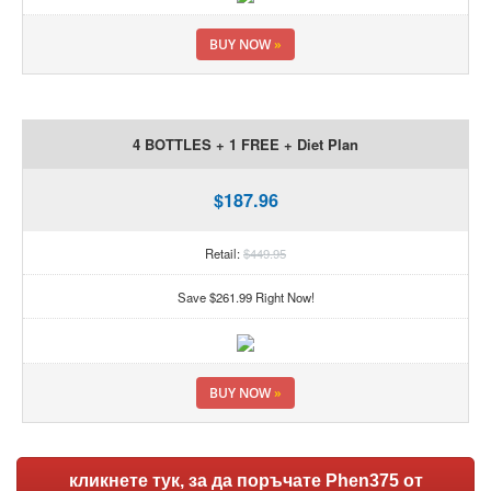
BUY NOW
»
4 BOTTLES + 1 FREE + Diet Plan
$187.96
Retail:
$449.95
Save $261.99 Right Now!
BUY NOW
»
кликнете тук, за да поръчате Phen375 от