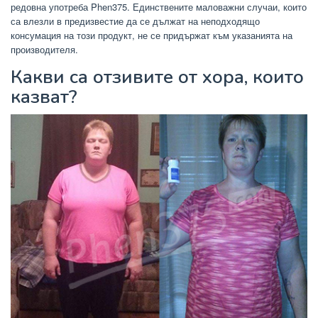
редовна употреба Phen375. Единствените маловажни случаи, които
са влезли в предизвестие да се дължат на неподходящо
консумация на този продукт, не се придържат към указанията на
производителя.
Какви са отзивите от хора, които
казват?