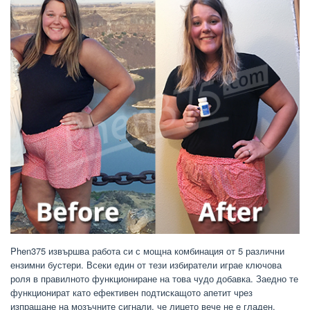
Phen375 извършва работа си с мощна комбинация от 5 различни
ензимни бустери. Всеки един от тези избиратели играе ключова
роля в правилното функциониране на това чудо добавка. Заедно те
функционират като ефективен подтискащото апетит чрез
изпращане на мозъчните сигнали, че лицето вече не е гладен.