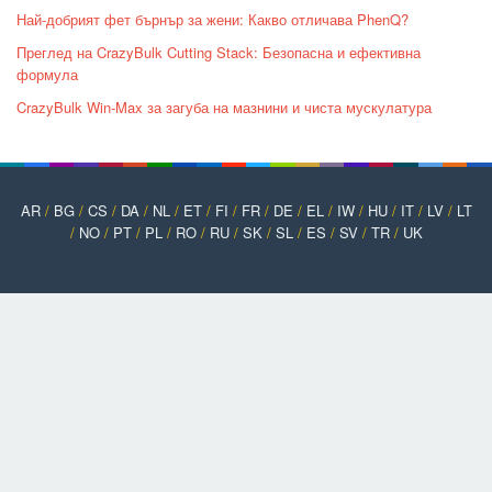
Най-добрият фет бърнър за жени: Какво отличава PhenQ?
Преглед на CrazyBulk Cutting Stack: Безопасна и ефективна
формула
CrazyBulk Win-Max за загуба на мазнини и чиста мускулатура
AR
/
BG
/
CS
/
DA
/
NL
/
ET
/
FI
/
FR
/
DE
/
EL
/
IW
/
HU
/
IT
/
LV
/
LT
/
NO
/
PT
/
PL
/
RO
/
RU
/
SK
/
SL
/
ES
/
SV
/
TR
/
UK