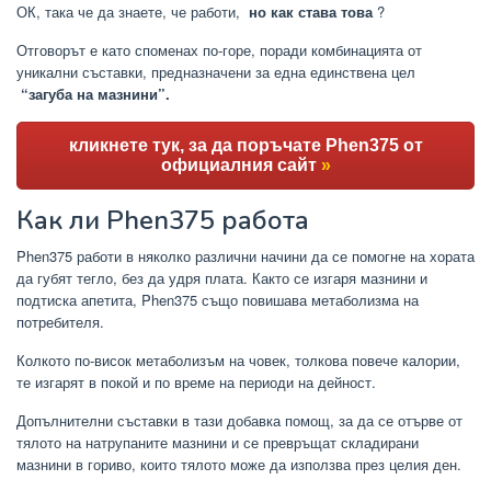
ОК, така че да знаете, че работи,
но как става това
?
Отговорът е като споменах по-горе, поради комбинацията от
уникални съставки, предназначени за една единствена цел
“загуба на мазнини”.
кликнете тук, за да поръчате Phen375 от
официалния сайт
»
Как ли Phen375 работа
Phen375
работи в няколко различни начини да се помогне на хората
да губят тегло, без да удря плата. Както се изгаря мазнини и
подтиска апетита, Phen375 също повишава метаболизма на
потребителя.
Колкото по-висок метаболизъм на човек, толкова повече калории,
те изгарят в покой и по време на периоди на дейност.
Допълнителни съставки в тази добавка помощ, за да се отърве от
тялото на натрупаните мазнини и се превръщат складирани
мазнини в гориво, които тялото може да използва през целия ден.