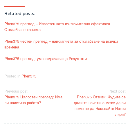
Related posts:
Phen375 преглед – Известен като изключително ефективен
Отслабване хапчета
Phen375 честен преглед – най-хапчета за отслабване на всички
времена
Phen375 преглед: умопомрачаващо Резултати
Posted in
Phen375
Post
Previous post
Next post
Phen375 Цялостен преглед: Има
Phen375 Отзиви: Чудите се
navigation
ли наистина работа?
дали тя наистина може да ви
помогне да Накъсайте Някои
лири?