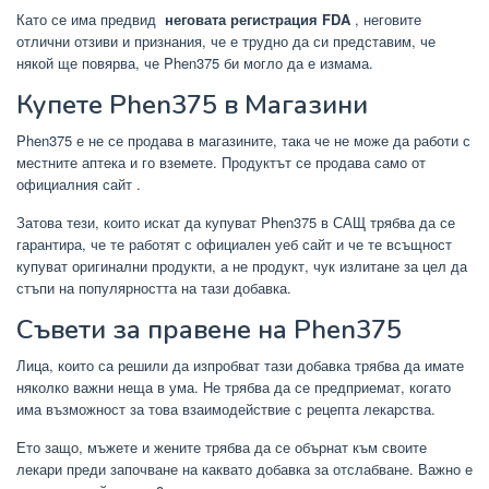
Като се има предвид
неговата регистрация FDA
, неговите
отлични отзиви и признания, че е трудно да си представим, че
някой ще повярва, че Phen375 би могло да е измама.
Купете Phen375 в Магазини
Phen375 е
не се продава
в магазините, така че не може да работи с
местните аптека и го вземете. Продуктът се продава само от
официалния сайт
.
Затова тези, които искат да
купуват Phen375
в САЩ трябва да се
гарантира, че те работят с официален уеб сайт и че те всъщност
купуват оригинални продукти, а не продукт, чук излитане за цел да
стъпи на популярността на тази добавка.
Съвети за правене на Phen375
Лица, които са решили да изпробват тази добавка трябва да имате
няколко важни неща в ума. Не трябва да се предприемат, когато
има възможност за това взаимодействие с рецепта лекарства.
Ето защо, мъжете и жените трябва да се обърнат към своите
лекари преди започване на каквато добавка за отслабване. Важно е