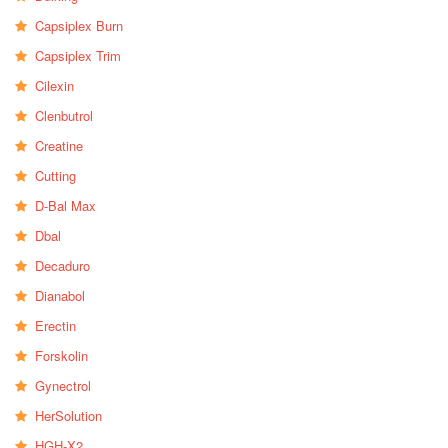
Capsiplex Burn
Capsiplex Trim
Cilexin
Clenbutrol
Creatine
Cutting
D-Bal Max
Dbal
Decaduro
Dianabol
Erectin
Forskolin
Gynectrol
HerSolution
HGH-X2