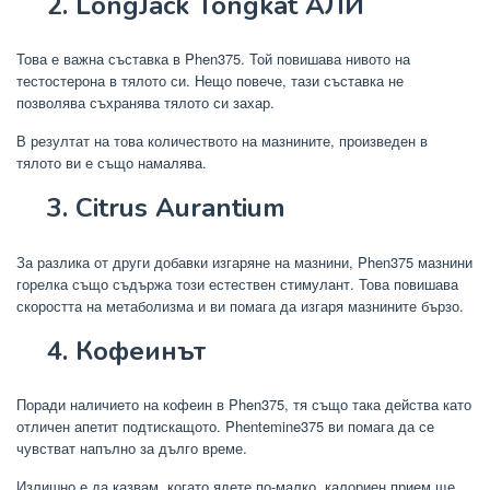
2. LongJack Tongkat АЛИ
Това е важна съставка в Phen375. Той повишава нивото на
тестостерона в тялото си. Нещо повече, тази съставка не
позволява съхранява тялото си захар.
В резултат на това количеството на мазнините, произведен в
тялото ви е също намалява.
3. Citrus Aurantium
За разлика от други добавки изгаряне на мазнини, Phen375 мазнини
горелка също съдържа този естествен стимулант. Това повишава
скоростта на метаболизма и ви помага да изгаря мазнините бързо.
4. Кофеинът
Поради наличието на кофеин в Phen375, тя също така действа като
отличен апетит подтискащото. Phentemine375 ви помага да се
чувстват напълно за дълго време.
Излишно е да казвам, когато ядете по-малко, калориен прием ще