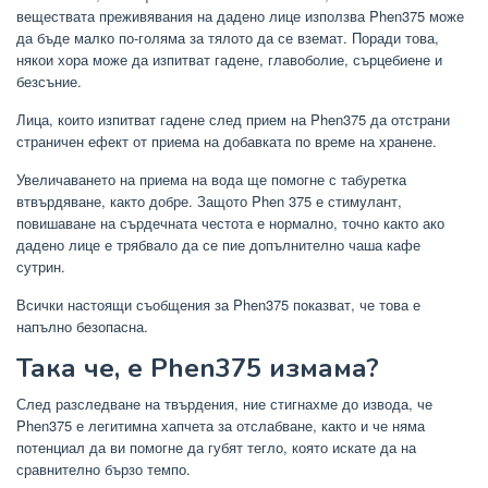
веществата преживявания на дадено лице използва Phen375 може
да бъде малко по-голяма за тялото да се вземат. Поради това,
някои хора може да изпитват гадене, главоболие, сърцебиене и
безсъние.
Лица, които изпитват гадене след прием на Phen375 да отстрани
страничен ефект от приема на добавката по време на хранене.
Увеличаването на приема на вода ще помогне с табуретка
втвърдяване, както добре. Защото Phen 375 е стимулант,
повишаване на сърдечната честота е нормално, точно както ако
дадено лице е трябвало да се пие допълнително чаша кафе
сутрин.
Всички настоящи съобщения за Phen375 показват, че това е
напълно безопасна.
Така че, е Phen375 измама?
След разследване на твърдения, ние стигнахме до извода, че
Phen375 е легитимна хапчета за отслабване, както и че няма
потенциал да ви помогне да губят тегло, която искате да на
сравнително бързо темпо.