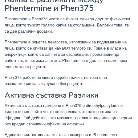
Phentermine и Phen375
Phentermine и Phen375 често се бъркат един за друг от физически
лица, които търсят голямо хапче за отслабване. Въпреки това, те
са две различни добавки.
Phentermine е рецепта лекарства, използвани за подпомагане на
лица, които се опитват да намалят теглото си. Това е в класа на
аноректици, които са хапчета за отслабване, проектирани да
работят като потиска апетита. Phentermine е достъпна само чрез
един лекар с рецепта.
Phen 375 работи по много подобен начин, но това е на
разположение за закупуване без рецепта.
Активна съставка Разлики
Активната съставка намерени в Phen375 е dimethylpentylamine
хидрохлорид, който често се използва като алтернатива на
ефедрин. Той действа като мазнини горелка и подсилваща енергия
без вредни странични ефекти на ефедрин.
Единственият активната съставка намерени в Phentermine е