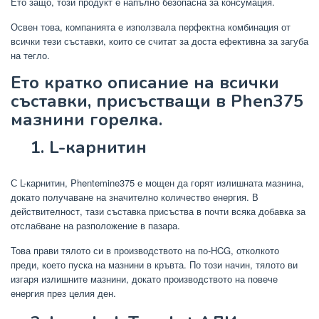
Ето защо, този продукт е напълно безопасна за консумация.
Освен това, компанията е използвала перфектна комбинация от
всички тези съставки, които се считат за доста ефективна за загуба
на тегло.
Ето кратко описание на всички
съставки, присъстващи в Phen375
мазнини горелка.
1. L-карнитин
С L-карнитин, Phentemine375 е мощен да горят излишната мазнина,
докато получаване на значително количество енергия. В
действителност, тази съставка присъства в почти всяка добавка за
отслабване на разположение в пазара.
Това прави тялото си в производството на по-HCG, отколкото
преди, което пуска на мазнини в кръвта. По този начин, тялото ви
изгаря излишните мазнини, докато производството на повече
енергия през целия ден.