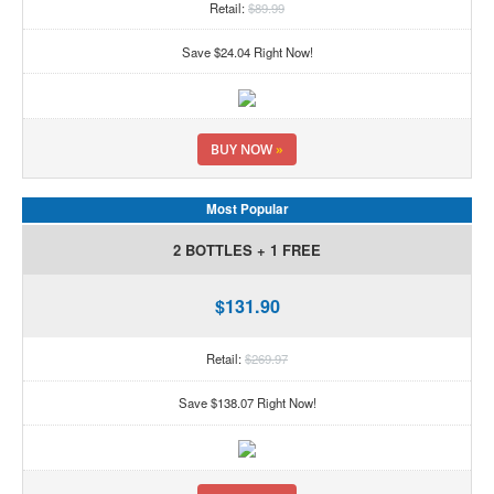
Retail:
$89.99
Save $24.04 Right Now!
BUY NOW
»
Most Popular
2 BOTTLES + 1 FREE
$131.90
Retail:
$269.97
Save $138.07 Right Now!