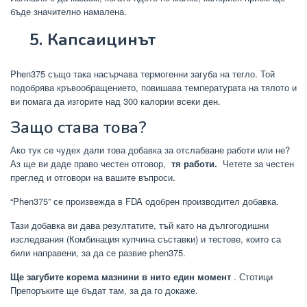
бъде значително намалена.
5. Капсаицинът
Phen375 също така насърчава термогенни загуба на тегло. Той
подобрява кръвообращението, повишава температурата на тялото и
ви помага да изгорите над 300 калории всеки ден.
Защо става това?
Ако тук се чудех дали това добавка за отслабване работи или не?
Аз ще ви даде право честен отговор,
тя работи.
Четете за честен
преглед и отговори на вашите въпроси.
“Phen375” се произвежда в FDA одобрен производител добавка.
Тази добавка ви дава резултатите, тъй като на дългогодишни
изследвания (Комбинация купчина съставки) и тестове, които са
били направени, за да се развие phen375.
Ще загубите корема мазнини в нито един момент
. Стотици
Препоръките ще бъдат там, за да го докаже.