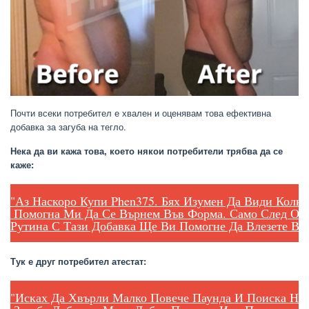
Почти всеки потребител е хвален и оценявам това ефективна
добавка за загуба на тегло.
Нека да ви кажа това, което някои потребители трябва да се
каже:
"Аз Наскоро Купи Phen375. Бях Изумен Да Види Колко 
 Помогна Ми Да Се Върнем Във Форма. Само След Осн
Рутина С Тази Добавка Ще Ви Помогне Да Влезете Във
Тук е друг потребител атестат:
"Исках Да Хвърли Малко Повече Паунда И Поиска Няко