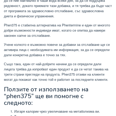
да се пие най-малко 8 чаши вода всеки ден, за да се поддържа
редовност, докато приемате тази добавка, и тя трябва да бъде част
от програмата за здравословно отслабване, със здравословна
диета и физически упражнения.
Phen375
е стабилна алтернатива на Phentermine и един от многото
добри възможности индивиди имат, когато се опитва да намери
законен хапче за отслабване.
Учене колкото е възможно повече за добавки за отслабване ще се
активира лица с необходимата им информация, за да се определи
дали конкретна добавка е точно за тях.
Също така, един от най-добрите начини да се определи дали
лицата трябва да изпробват един продукт е да се четат такива на
трети страни прегледи на продукта. Phen375 отзиви на клиенти
могат да покажат как точно той е работил за последните клиенти.
Ползите от използването на
“phen375” ще ви помогне с
следното:
Изгаря калории чрез увеличаване на метаболизма ви.