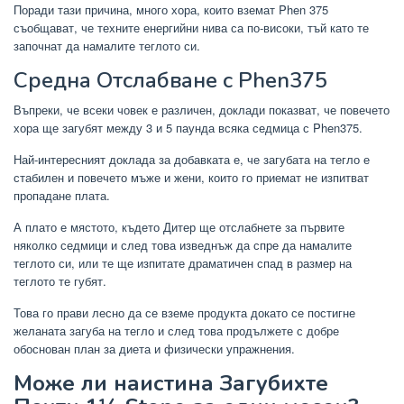
Поради тази причина, много хора, които вземат Phen 375
съобщават, че техните енергийни нива са по-високи, тъй като те
започнат да намалите теглото си.
Средна Отслабване с Phen375
Въпреки, че всеки човек е различен, доклади показват, че повечето
хора ще загубят между 3 и 5 паунда всяка седмица с Phen375.
Най-интересният доклада за добавката е, че загубата на тегло е
стабилен и повечето мъже и жени, които го приемат не изпитват
пропадане плата.
А плато е мястото, където Дитер ще отслабнете за първите
няколко седмици и след това изведнъж да спре да намалите
теглото си, или те ще изпитате драматичен спад в размер на
теглото те губят.
Това го прави лесно да се вземе продукта докато се постигне
желаната загуба на тегло и след това продължете с добре
обоснован план за диета и физически упражнения.
Може ли наистина Загубихте