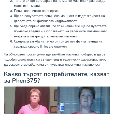
Тялото ви ще се съхранява по-малко мазнини и разгражда
мастните тъкани.
Повишава нивото на енергия.
Ще се почувствате повишена мощност и издръжливост на
цялостната си физическа издръжливост.
Ще бъде спряно апетит, по този начин вие ще се чувствате
по-малко гладни и използването на телесните мазнини като
енергия и изгаря допълнителни мазнини.
Средната загуба на тегло от три до пет фунта паунда на
седмица средно !! Това е огромен.
На обикновен прости думи ще загубите мазнини по-бързо и да се
подобри цялостната си външен вид и технически характеристики,
да ускорите метаболизма си, чувстват енергични и жизненост.
Какво търсят потребителите, казват
за Phen375?