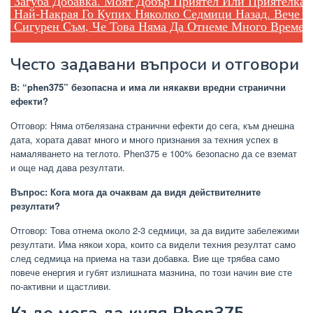
 Загуба Добавка. Моят Добър Приятел Или Приятелка М
 Най-Накрая Го Купих Няколко Седмици Назад. Вече М
 Сигурен Съм, Че Това Няма Да Отнеме Много Време, 
Често задавани въпроси и отговори
В: “phen375” безопасна и има ли някакви вредни странични
ефекти?
Отговор: Няма отбелязана странични ефекти до сега, към днешна
дата, хората дават много и много признания за техния успех в
намаляването на теглото. Phen375 е 100% безопасно да се вземат
и още над дава резултати.
Въпрос: Кога мога да очаквам да видя действителните
резултати?
Отговор: Това отнема около 2-3 седмици, за да видите забележими
резултати. Има някои хора, които са видели техния резултат само
след седмица на приема на тази добавка. Вие ще трябва само
повече енергия и губят излишната мазнина, по този начин вие сте
по-активни и щастливи.