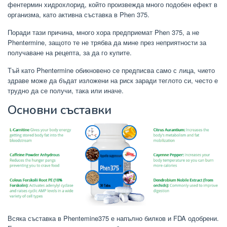
фентермин хидрохлорид, който произвежда много подобен ефект в
организма, като активна съставка в Phen 375.
Поради тази причина, много хора предприемат Phen 375, а не
Phentermine, защото те не трябва да мине през неприятности за
получаване на рецепта, за да го купите.
Тъй като Phentermine обикновено се предписва само с лица, чието
здраве може да бъдат изложени на риск заради теглото си, често е
трудно да се получи, така или иначе.
Основни съставки
Всяка съставка в Phentemine375 е напълно билков и FDA одобрени.