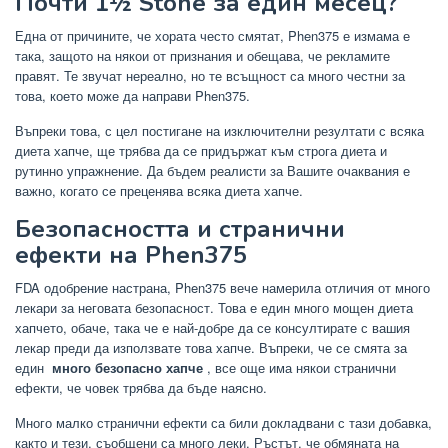
Почти 1½ Stone за един месец?
Една от причините, че хората често смятат, Phen375 е измама е
така, защото на някои от признания и обещава, че рекламите
правят. Те звучат нереално, но те всъщност са много честни за
това, което може да направи Phen375.
Въпреки това, с цел постигане на изключителни резултати с всяка
диета хапче, ще трябва да се придържат към строга диета и
рутинно упражнение. Да бъдем реалисти за Вашите очаквания е
важно, когато се преценява всяка диета хапче.
Безопасността и странични
ефекти на Phen375
FDA одобрение настрана, Phen375 вече намерила отличия от много
лекари за неговата безопасност. Това е един много мощен диета
хапчето, обаче, така че е най-добре да се консултирате с вашия
лекар преди да използвате това хапче. Въпреки, че се смята за
един
много безопасно хапче
, все още има някои странични
ефекти, че човек трябва да бъде наясно.
Много малко странични ефекти са били докладвани с тази добавка,
както и тези, съобщени са много леки. Ръстът, че обмяната на