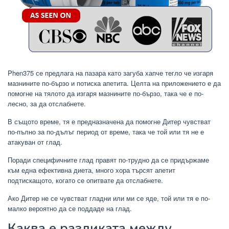
Phen375
се предлага на пазара като загуба хапче тегло че изгаря
мазнините по-бързо и потиска апетита.
Целта на приложението е да
помогне на тялото да изгаря мазнините по-бързо, така че е по-
лесно, за да отслабнете.
В същото време, тя е предназначена да помогне Дитер чувстват
по-пълно за по-дълъг период от време, така че той или тя не е
атакуван от глад.
Поради специфичните глад правят по-трудно да се придържаме
към една ефективна диета, много хора търсят апетит
подтискащото, когато се опитвате да отслабнете.
Ако Дитер не се чувстват гладни или ми се яде, той или тя е по-
малко вероятно да се поддаде на глад.
Каква е разликата между