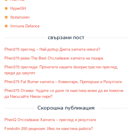
HyperGH
Ibutamoren
Immune Defence
свързани пост
Phen375 преглед – Най-добър Диета хапчета някога?
Phen375 ревю-The Best Отслабване хапчета на пазара
Phen375 прегледи: Прочетете нашите безпристрастен преглед,
преди да закупят
Phen375 Fat Burner хапчета – Коментари, Препоръки и Резултати
Phen375 Отзиви: Чудите се дали тя наистина може да ви помогне
да Накъсайте Някои лири?
Скорошна публикация
PhenQ Отслабване Хапчета – преглед и резултати
Forskolin 250 рецензия: Има ли наистина работа?