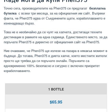
Къде мога да купя Phen375
Точно сега, производителите на Phen375 се предлагат
безплатна
бутилка
с всеки три месеца, за на официалния им сайт. Въпреки
факта, че Phen375 идва от Съединените щати, корабоплаването е
изненадващо бързо.
Това не е необичайно да се чуят на хапчета, достигащи техните
дестинации в рамките на една седмица. Единственото място, за да
поръчате Phen375 е директно от официалния сайт на Phen375.
Ние очакваме, че Phen375 ще излезе на пазара в някакъв момент в
бъдеще. До тогава, Phen375 е диета хапче, което местните жители
просто ще трябва да си поръчате онлайн. Поръчките са
едновременно 100% безопасно и сигурно с включен приоритет
корабоплаването.
1 BOTTLE
$65.95