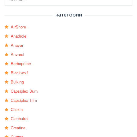
for:
категории
AirSnore
Anadrole
Anavar
Anvarol
Berbaprime
Blackwolf
Bulking
Capsiplex Burn
Capsiplex Trim
Cilexin
Clenbutrol
Creatine
Cutting