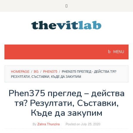
Skip
to
content
MENU
HOMEPAGE
/
BG
/
PHEN375
/
PHEN375 ПРЕГЛЕД - ДЕЙСТВА ТЯ?
РЕЗУЛТАТИ, СЪСТАВКИ, КЪДЕ ДА ЗАКУПИМ
Phen375 преглед – действа
тя? Резултати, Съставки,
Къде да закупим
By
Zahra Thunzira
Posted on
July 25, 2020