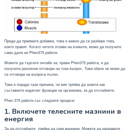
Преди да приемате добавки, това е важно да се разбере това,
което правят. Когато четете отзиви на клиенти, може да получите
само дали не Phen375 работи.
Можете да търсите онлайн за, прави Phen375 работа, и да
получите различни отговори на този въпрос. Това обаче не може да
се отговори на въпроса пълен.
Това е поради тази причина, че вие ​​трябва да знаете как
съставките издигнат функции на организма, за да отслабнете.
Phen 375 работи със следните процеси:
1. Включете телесните мазнини в
енергия
За да отслабнете, трябва да гори мазнини. Можете да направите