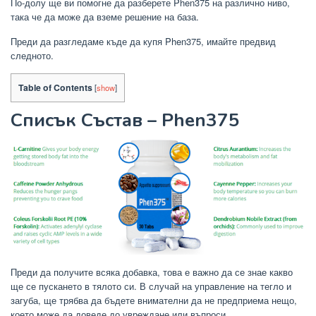
По-долу ще ви помогне да разберете Phen375 на различно ниво,
така че да може да вземе решение на база.
Преди да разгледаме къде да купя Phen375, имайте предвид
следното.
Table of Contents
[
show
]
Списък Състав – Phen375
Преди да получите всяка добавка, това е важно да се знае какво
ще се пускането в тялото си. В случай на управление на тегло и
загуба, ще трябва да бъдете внимателни да не предприема нещо,
което може да доведе до увреждане или въпроси.