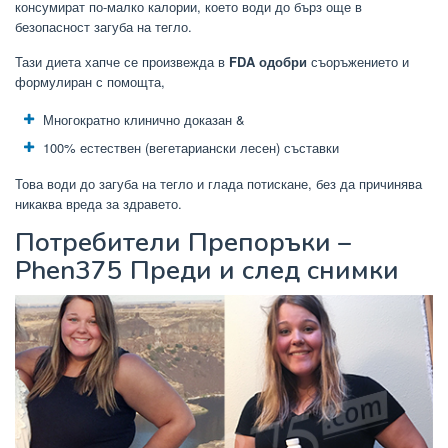
консумират по-малко калории, което води до бърз още в
безопасност загуба на тегло.
Тази диета хапче се произвежда в
FDA одобри
съоръжението и
формулиран с помощта,
Многократно клинично доказан &
100% естествен (вегетариански лесен) съставки
Това води до загуба на тегло и глада потискане, без да причинява
никаква вреда за здравето.
Потребители Препоръки –
Phen375 Преди и след снимки