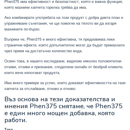
Phen375 има ефективност и безопастност, която е важна функция,
която мазнини хапчета горелка трябва да има.
Ако комбинирате употребата на този продукт с добра диета план и
упражняване съчетания, че ще помогне на тялото ви да изгаря
мазнините по-бързо.
Въпреки че, Phen375 е много ефективна, тя предизвиква леки
странични ефекти, които допълнително могат да бъдат премахнати
чрез прием на достатъчно количество вода.
Освен това, в нашето изследване, видяхме няколко положителни
отзиви, отзиви и признания, споделени онлайн от безброй клиенти,
които вече използват продукта.
Има много примери за успех, които доказват ефективността на тази
хапчета за отслабване, отново и отново.
Въз основа на тези доказателства и
мнения Phen375 смятаме, че Phen375
е един много мощен добавка, която
работи.
Така,