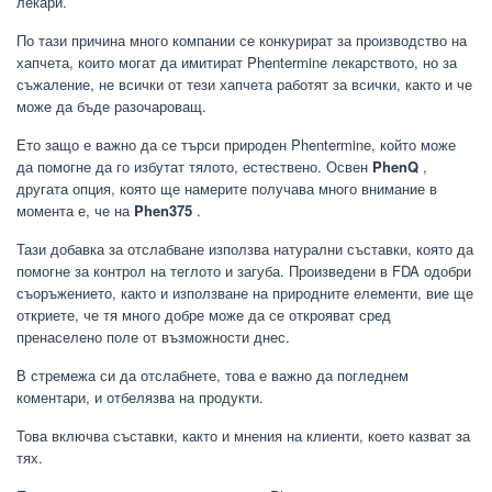
лекари.
По тази причина много компании се конкурират за производство на
хапчета, които могат да имитират Phentermine лекарството, но за
съжаление, не всички от тези хапчета работят за всички, както и че
може да бъде разочароващ.
Ето защо е важно да се търси природен Phentermine, който може
да помогне да го избутат тялото, естествено. Освен
PhenQ
,
другата опция, която ще намерите получава много внимание в
момента е, че на
Phen375
.
Тази добавка за отслабване използва натурални съставки, която да
помогне за контрол на теглото и загуба. Произведени в FDA одобри
съоръжението, както и използване на природните елементи, вие ще
откриете, че тя много добре може да се открояват сред
пренаселено поле от възможности днес.
В стремежа си да отслабнете, това е важно да погледнем
коментари, и отбелязва на продукти.
Това включва съставки, както и мнения на клиенти, което казват за
тях.