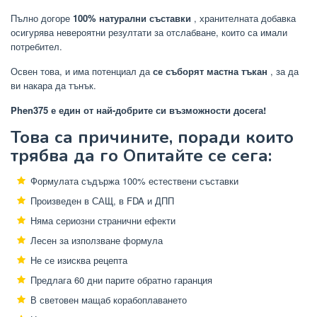
Пълно догоре
100% натурални съставки
, хранителната добавка
осигурява невероятни резултати за отслабване, които са имали
потребител.
Освен това, и има потенциал да
се съборят мастна тъкан
, за да
ви накара да тънък.
Phen375 е един от най-добрите си възможности досега!
Това са причините, поради които
трябва да го Опитайте се сега:
Формулата съдържа 100% естествени съставки
Произведен в САЩ, в FDA и ДПП
Няма сериозни странични ефекти
Лесен за използване формула
Не се изисква рецепта
Предлага 60 дни парите обратно гаранция
В световен мащаб корабоплаването