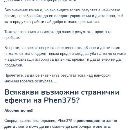
Без значение какъв е, но ако видите голям резултат в най-кратко
време, не забравяйте да се следват упражнения и диета план, тъй
като продуктът работи най-добре в тяхно присъствие.
Така че, ако наистина искате да знаете резултата, просто го
пробвам.
Въпреки, че всеки говори за ефективно отслабване и диети само
няколко от тях споделят някои преди и след загуба на тегло снимки
и вдъхновяващи истории за да ви насърчават и дават енергия да
продължи.
Прочетете, за да се знае какъв резултат това над най-брояч
мазнини горелка осигурява …
Всякакви възможни странични
ефекти на Phen375?
Абсолютно не!!
Според нашите изследвания, Phen375 е
революционно хапче
диета
, която може да ви помогне да контролирате апетита,