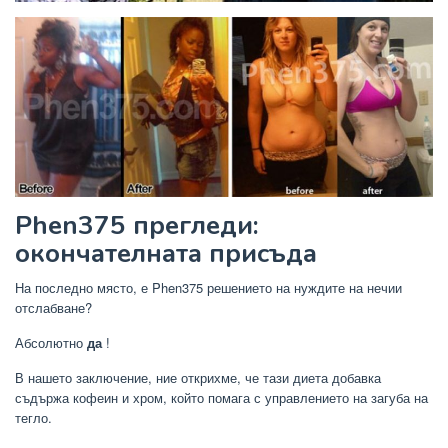
Phen375 прегледи:
окончателната присъда
На последно място, е Phen375 решението на нуждите на нечии
отслабване?
Абсолютно
да
!
В нашето заключение, ние открихме, че тази диета добавка
съдържа кофеин и хром, който помага с управлението на загуба на
тегло.