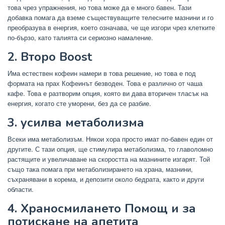
това чрез упражнения, но това може да е много бавен. Тази
добавка помага да вземе съществуващите телесните мазнини и го
преобразува в енергия, което означава, че ще изгори чрез клетките
по-бързо, като талията си сериозно намаление.
2. Второ Boost
Има естествен кофеин намери в това решение, но това е под
формата на прах Кофеинът безводен. Това е различно от чаша
кафе. Това е разтворим опция, която ви дава вторичен тласък на
енергия, когато сте уморени, без да се разбие.
3. усилва метаболизма
Всеки има метаболизъм. Някои хора просто имат по-бавен един от
другите. С тази опция, ще стимулира метаболизма, то главоломно
растящите и увеличаване на скоростта на мазнините изгарят. Той
също така помага при метаболизирането на храна, мазнини,
съхранявани в корема, и депозити около бедрата, както и други
области.
4. Храносмилането Помощ и за
потискане на апетита