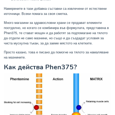
Намерените в тази добавка съставки са извлечени от естествени
източници. Всеки помага за своя сметка.
Много магазини за здравословни храни се продават елементи
поотделно, но когато се комбинира във формулата, представена в
Phen375, те стават мощен и да работят за подпомагане на тялото
да отдели не само мазнини, но също и да създадат условия за
чиста мускулна тъкан, за да заеме мястото на клетките.
Просто казано, това е писано да помогне на тялото за намаляване
на мазнините.
Как действа Phen375?