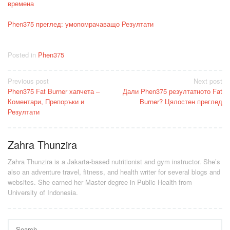
времена
Phen375 преглед: умопомрачаващо Резултати
Posted in
Phen375
Post
Previous post
Next post
Phen375 Fat Burner хапчета –
Дали Phen375 резултатното Fat
navigation
Коментари, Препоръки и
Burner? Цялостен преглед
Резултати
Zahra Thunzira
Zahra Thunzira is a Jakarta-based nutritionist and gym instructor. She’s
also an adventure travel, fitness, and health writer for several blogs and
websites. She earned her Master degree in Public Health from
University of Indonesia.
Search