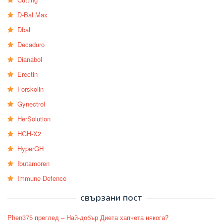
D-Bal Max
Dbal
Decaduro
Dianabol
Erectin
Forskolin
Gynectrol
HerSolution
HGH-X2
HyperGH
Ibutamoren
Immune Defence
свързани пост
Phen375 преглед – Най-добър Диета хапчета някога?