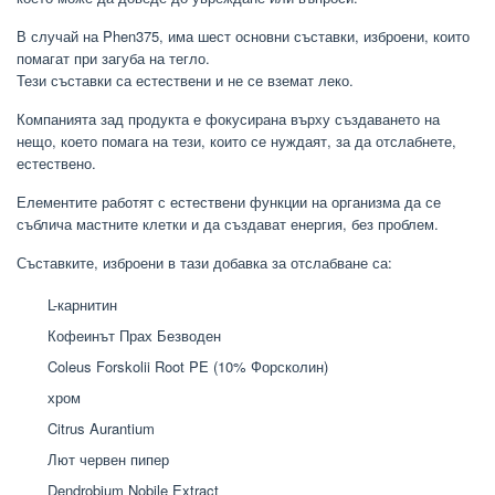
В случай на Phen375, има шест основни съставки, изброени, които
помагат при загуба на тегло.
Тези съставки са естествени и не се вземат леко.
Компанията зад продукта е фокусирана върху създаването на
нещо, което помага на тези, които се нуждаят, за да отслабнете,
естествено.
Елементите работят с естествени функции на организма да се
съблича мастните клетки и да създават енергия, без проблем.
Съставките, изброени в тази добавка за отслабване са:
L-карнитин
Кофеинът Прах Безводен
Coleus Forskolii Root PE (10% Форсколин)
хром
Citrus Aurantium
Лют червен пипер
Dendrobium Nobile Extract