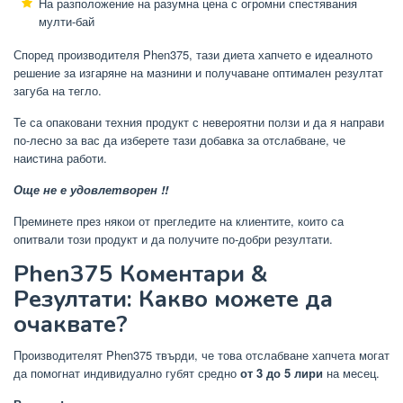
На разположение на разумна цена с огромни спестявания
мулти-бай
Според производителя Phen375, тази диета хапчето е идеалното
решение за изгаряне на мазнини и получаване оптимален резултат
загуба на тегло.
Те са опаковани техния продукт с невероятни ползи и да я направи
по-лесно за вас да изберете тази добавка за отслабване, че
наистина работи.
Още не е удовлетворен !!
Преминете през някои от прегледите на клиентите, които са
опитвали този продукт и да получите по-добри резултати.
Phen375 Коментари &
Резултати: Какво можете да
очаквате?
Производителят Phen375 твърди, че това отслабване хапчета могат
да помогнат индивидуално губят средно
от 3 до 5 лири
на месец.