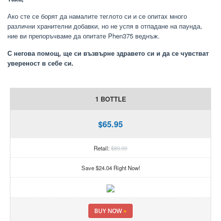
Ако сте се борят да намалите теглото си и се опитах много
различни хранителни добавки, но не успя в отпадане на паунда,
ние ви препоръчваме да опитате Phen375 веднъж.
С негова помощ, ще си възвърне здравето си и да се чувстват
увереност в себе си.
1 BOTTLE
$65.95
Retail:
$89.99
Save $24.04 Right Now!
BUY NOW
»