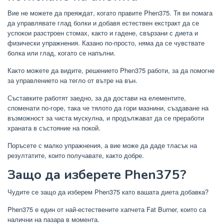
Вие не можете да преяждат, когато правите Phen375. Тя ви помага
да управлявате глад болки и добавя естествен екстракт да се
успокои разстроен стомах, както и гадене, свързани с диета и
физически упражнения. Казано по-просто, няма да се чувствате
болка или глад, когато се напълни.
Както можете да видите, решението Phen375 работи, за да помогне
за управлението на тегло от вътре на вън.
Съставките работят заедно, за да достави на елементите,
споменати по-горе, така че тялото да гори мазнини, създаване на
възможност за чиста мускулна, и продължават да се преработи
храната в състояние на покой.
Поръсете с малко упражнения, а вие може да даде тласък на
резултатите, които получавате, както добре.
Защо да изберете Phen375?
Чудите се защо да изберем Phen375 като вашата диета добавка?
Phen375 е един от най-естествените хапчета Fat Burner, които са
налични на пазара в момента.