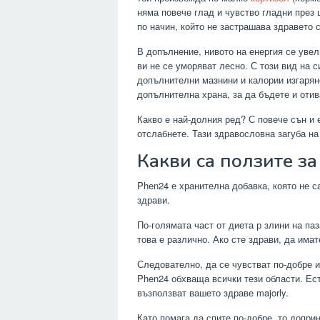
няма повече глад и чувство гладни през 
по начин, който не застрашава здравето с
В допълнение, нивото на енергия се увел
ви не се уморяват лесно. С този вид на с
допълнителни мазнини и калории изгаряне
допълнителна храна, за да бъдете и отив
Какво е най-долния ред? С повече сън и 
отслабнете. Тази здравословна загуба на
Какви са ползите за
Phen24 е хранителна добавка, която не с
здрави.
По-голямата част от диета р злини на па
това е различно. Ако сте здрави, да има
Следователно, да се чувстват по-добре и
Phen24 обхваща всички тези области. Ест
възползват вашето здраве majorly.
Като помага да спите по-добре, то допри