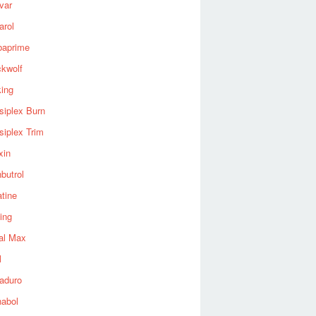
var
arol
baprime
ckwolf
king
siplex Burn
siplex Trim
xin
butrol
tine
ing
al Max
l
aduro
nabol