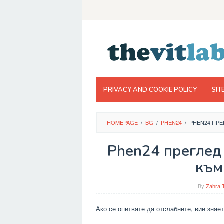
Skip
to
content
PRIVACY AND COOKIE POLICY
SIT
HOMEPAGE
/
BG
/
PHEN24
/
PHEN24 ПРЕ
Phen24 преглед
към
By
Zahra 
Ако се опитвате да отслабнете, вие знае