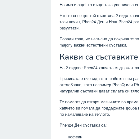
Но има и още! то също така увеличава ен
Ето това нещо: той съчетава 2 вида хапче
този начин, Phen24 Ден и Нощ Phen24 раб
резултати.
Поради това, че напълно да покрива тяло
majorly важни естествени съставки.
Какви са съставките
На 2 видове Phen24 хапчета съдържат ра
Причината е очевидна: те работят при ра
отслабване, като например PhenQ или Ph
натурални съставки дават силата си тяло
Те помагат да изгаря мазнините по време 
хапчето ви помага да поддържате добра 
по намаляване на теглото.
Phen24 Ден съставки са:
кофеин