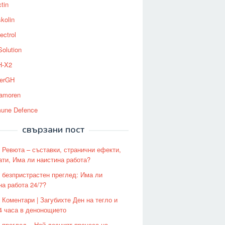
tin
kolin
ectrol
Solution
-X2
erGH
tamoren
une Defence
свързани пост
 Ревюта – съставки, странични ефекти,
ати, Има ли наистина работа?
 безпристрастен преглед: Има ли
на работа 24/7?
 Коментари | Загубихте Ден на тегло и
24 часа в денонощието
 преглед – Най-лесният процеса на