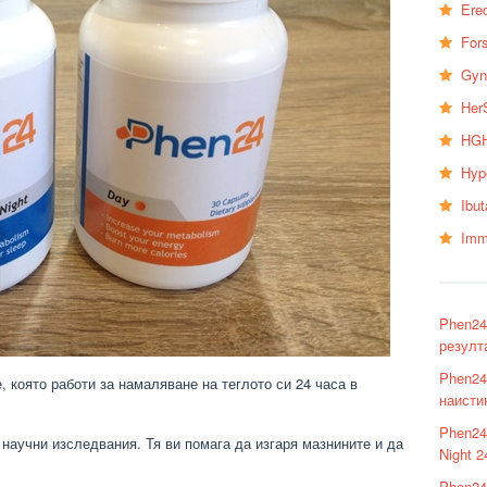
Erec
Fors
Gyn
Her
HGH
Hyp
Ibu
Imm
Phen24
резулт
Phen24
, която работи за намаляване на теглото си 24 часа в
наисти
Phen24
 научни изследвания. Тя ви помага да изгаря мазнините и да
Night 
Phen24