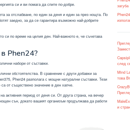
ергията си и ви помага да спите по-добре.
загуба 
Phen24
та за отслабване, по един за деня и един за през нощта. По
използ
отят заедно, за да се гарантира възможно най-добрите
то си по време на целия ден. Най-важното е, че съчетава
Прегле
Замест
 в Phen24?
Capsip
злични набори от съставки.
след с
Mind L
злични обстоятелства. В сравнение с други добавки за
това B
en375, Phen24 разполага с мощни натурални съставки. Тези
 са от съществено значение в ден хапче.
CrazyBu
Прегле
на активния период от деня си. От друга страна, на вечер
нощен сън, докато вашият организъм продължава да работи
MaleEx
и стра