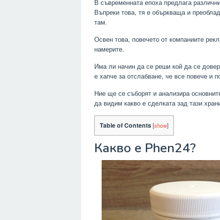
В съвременната епоха предлага различни 
Въпреки това, тя е объркваща и преобла
там.
Освен това, повечето от компаниите рек
намерите.
Има ли начин да се реши кой да се довер
е хапче за отслабване, че все повече и п
Ние ще се съборят и анализира основните
да видим какво е сделката зад тази хран
Table of Contents
[
show
]
Какво е Phen24?