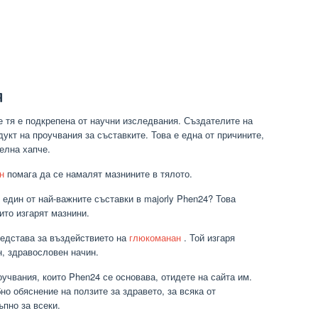
я
е тя е подкрепена от научни изследвания. Създателите на
дукт на проучвания за съставките. Това е една от причините,
елна хапче.
н
помага да се намалят мазнините в тялото.
 един от най-важните съставки в majorly Phen24? Това
ито изгарят мазнини.
редстава за въздействието на
глюкоманан
. Той изгаря
н, здравословен начин.
оучвания, които Phen24 се основава, отидете на сайта им.
о обяснение на ползите за здравето, за всяка от
ъпно за всеки.