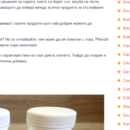
решения за хората, които се борят със загуба на тегло.
Ana
даващото да избира между всички продукти за отслабване
Anv
Ber
ламират своите продукти като най-добрия можете да
Bla
Bul
я? Не се отчайвайте: ние може да ви помогне с това. Phen24
овече хора използват.
Cap
Cap
 характеристики на тази диета хапчето. Хайде да отидем и
ителна добавка.
Cile
Clen
Crea
Cutt
D-B
Dba
Dec
Dia