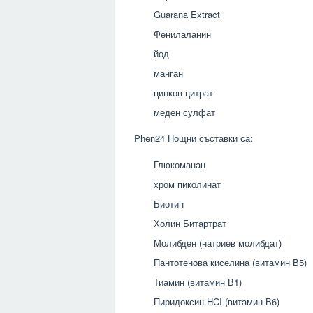
Guarana Extract
Фенилаланин
йод
манган
цинков цитрат
меден сулфат
Phen24 Нощни съставки са:
Глюкоманан
хром пиколинат
Биотин
Холин Битартрат
Молибден (натриев молибдат)
Пантотенова киселина (витамин В5)
Тиамин (витамин В1)
Пиридоксин HCI (витамин В6)