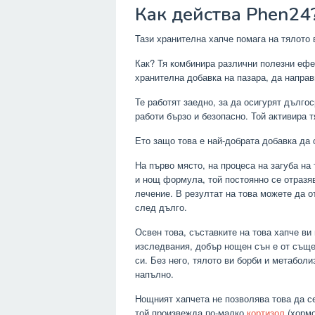
Как действа Phen24
Тази хранителна хапче помага на тялото 
Как? Тя комбинира различни полезни ефек
хранителна добавка на пазара, да направ
Те работят заедно, за да осигурят дългос
работи бързо и безопасно. Той активира 
Ето защо това е най-добрата добавка да 
На първо място, на процеса на загуба на
и нощ формула, той постоянно се отразяв
лечение. В резултат на това можете да о
след дълго.
Освен това, съставките на това хапче ви
изследвания, добър нощен сън е от съще
си. Без него, тялото ви борби и метаболи
напълно.
Нощният хапчета не позволява това да се 
той произвежда по-малко
кортизол
(хормо