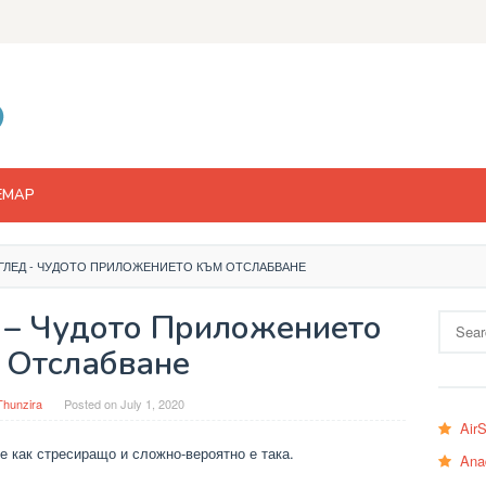
EMAP
ГЛЕД - ЧУДОТО ПРИЛОЖЕНИЕТО КЪМ ОТСЛАБВАНЕ
 – Чудото Приложението
Search
for:
 Отслабване
Thunzira
Posted on
July 1, 2020
Air
те как стресиращо и сложно-вероятно е така.
Ana