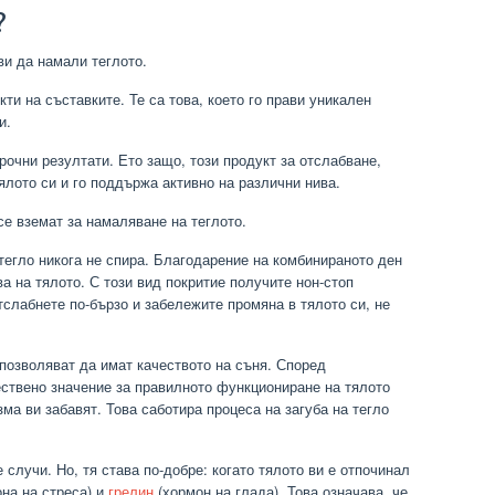
?
ви да намали теглото.
ти на съставките. Те са това, което го прави уникален
и.
рочни резултати. Ето защо, този продукт за отслабване,
тялото си и го поддържа активно на различни нива.
се вземат за намаляване на теглото.
 тегло никога не спира. Благодарение на комбинираното ден
а на тялото. С този вид покритие получите нон-стоп
тслабнете по-бързо и забележите промяна в тялото си, не
 позволяват да имат качеството на съня. Според
ствено значение за правилното функциониране на тялото
зма ви забавят. Това саботира процеса на загуба на тегло
случи. Но, тя става по-добре: когато тялото ви е отпочинал
на на стреса) и
грелин
(хормон на глада). Това означава, че