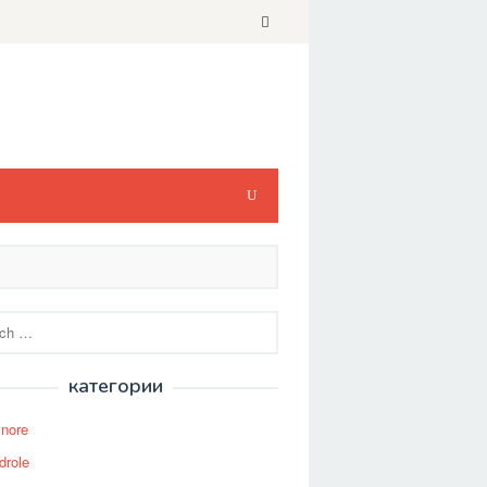
категории
Snore
drole