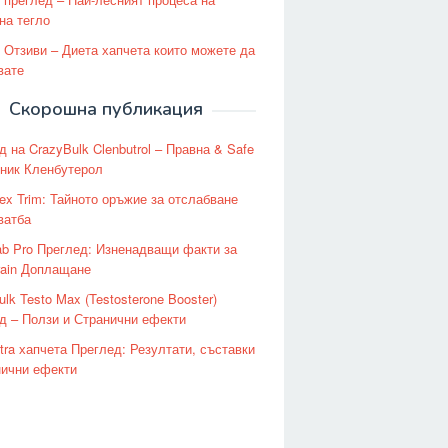
на тегло
 Отзиви – Диета хапчета които можете да
вате
Скорошна публикация
д на CrazyBulk Clenbutrol – Правна & Safe
ник Кленбутерол
lex Trim: Тайното оръжие за отслабване
ватба
ab Pro Преглед: Изненадващи факти за
rain Доплащане
lk Testo Max (Testosterone Booster)
д – Ползи и Странични ефекти
tra хапчета Преглед: Резултати, съставки
нични ефекти