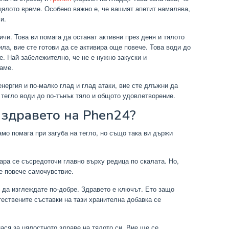
цялото време. Особено важно е, че вашият апетит намалява,
и.
ичи. Това ви помага да останат активни през деня и тялото
ила, вие сте готови да се активира още повече. Това води до
. Най-забележително, че не е нужно закуски и
аме.
енергия и по-малко глад и глад атаки, вие сте длъжни да
 тегло води до по-тънък тяло и общото удовлетворение.
 здравето на Phen24?
амо помага при загуба на тегло, но също така ви държи
зара се съсредоточи главно върху редица по скалата. Но,
те повече самочувствие.
 да изглеждате по-добре. Здравето е ключът. Ето защо
ествените съставки на тази хранителна добавка се
нася за цялостното здраве на тялото си. Вие ще се