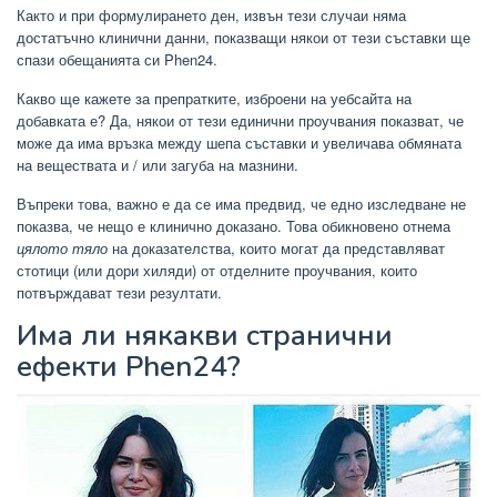
Както и при формулирането ден, извън тези случаи няма
достатъчно клинични данни, показващи някои от тези съставки ще
спази обещанията си Phen24.
Какво ще кажете за препратките, изброени на уебсайта на
добавката е? Да, някои от тези единични проучвания показват, че
може да има връзка между шепа съставки и увеличава обмяната
на веществата и / или загуба на мазнини.
Въпреки това, важно е да се има предвид, че едно изследване не
показва, че нещо е клинично доказано. Това обикновено отнема
цялото тяло
на доказателства, които могат да представляват
стотици (или дори хиляди) от отделните проучвания, които
потвърждават тези резултати.
Има ли някакви странични
ефекти Phen24?