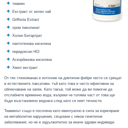
тиамин
Екстракт от зелен чай
Griffonia Extract
хром пиколинат
Холин Битартрат
пантотенова киселина
пиридоксин HCl
Аскорбинова киселина
Хмел екстракт
От тях глюкоманан е източник на диетични фибри често се срещат
в естествените лаксативи, тъй като това е често ефективни за
облекчаване на запек. Като такъв, той може да ви помогне да
отслабнете временно вода, въпреки че голяма част от това ще
бъде възстановено веднага след като се пият течности.
Тиаминът също е посочена като евентуално в сила за коригиране
на метаболитни нарушения, свързани с някои генетични
заболявания, но не е задължително за иначе здрави индивиди.