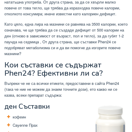
нататъшна употреба. От друга страна, за да се хвърли малко
повече от това тегло, ще трябва да изразходва повече калории,
отколкото консумира; иначе известни като калориен дефицит.
Като цяло, една лира на мазнини се равнява на 3500 калории, което
означава, че ще трябва да се създаде дефицит от 500 калории на
ден (отново в зависимост от възраст, пол и тегло), за да губят 1-2
паунда на седмица , От друга страна, ще съставки Phen24 се
подобряват метаболизма си и да ви помогне да изгорите повече
мазнини?
Кои съставки се съдържат
Phen24? Ефективни ли са?
Въпреки че не са всички етикети, предоставени в сайта Phen24
(така че ние не можем да знаем точните дози), ето какво ни се
казва, всеки препарат съдържа:
ден Съставки
кофеин
Cayenne Прах