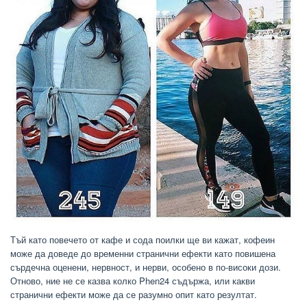
Тъй като повечето от кафе и сода поилки ще ви кажат, кофеин
може да доведе до временни странични ефекти като повишена
сърдечна оценени, нервност, и нерви, особено в по-високи дози.
Отново, ние не се казва колко Phen24 съдържа, или какви
странични ефекти може да се разумно опит като резултат.