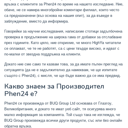
връзка с клиентите за Phen24 по време на нашето изследване. Ние,
обаче, не се намира многобройни коментари филиал, които често
са предназначени (въз основа на нашия опит), за да въведе в
заблуждение, вместо да информира.
Говорейки за научни изследвания, написахме стотици задълбочена
проверка в продължение на широка гама от добавки за отслабване
през годините. Като цяло, ние открихме, че много HighYa читатели
се оплакват, че те не работят, са с цени твърде високо, и идват с
по-малки от звездна поддръжка на клиенти.
Докато ние сме само ти казвам това, за да имате пълен преглед на
ситуацията (да не е задължително да намеквам, че ще изпитате
същото с Phen24), с мисля, че ще бъде важно да се има предвид.
Какво знаем за Производител
Phen24 е?
Phen24 се произвежда от BUQ Group Ltd основава от Глазгоу,
Великобритания, и докато те имат уеб сайт, тя осигурява много
малко информация за компанията. Той също така не изглежда, че
BUQ Group произвежда всички други продукти, със или без онлайн
обратна връзка.