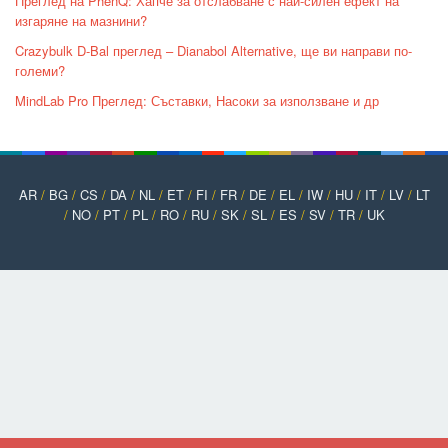
Преглед на PhenQ: Хапче за отслабване с най-силен ефект на
изгаряне на мазнини?
Crazybulk D-Bal преглед – Dianabol Alternative, ще ви направи по-
големи?
MindLab Pro Преглед: Съставки, Насоки за използване и др
AR
/
BG
/
CS
/
DA
/
NL
/
ET
/
FI
/
FR
/
DE
/
EL
/
IW
/
HU
/
IT
/
LV
/
LT
/
NO
/
PT
/
PL
/
RO
/
RU
/
SK
/
SL
/
ES
/
SV
/
TR
/
UK