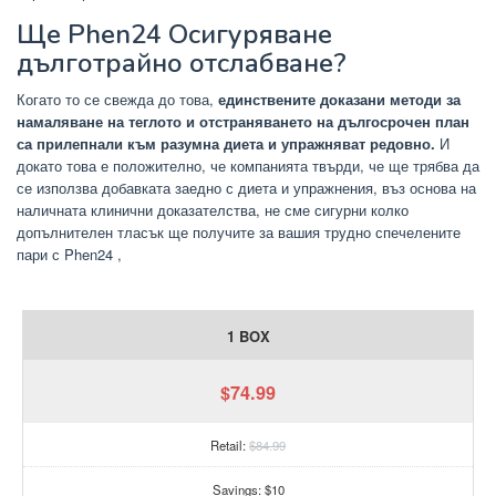
Ще Phen24 Осигуряване
дълготрайно отслабване?
Когато то се свежда до това,
единствените доказани методи за
намаляване на теглото и отстраняването на дългосрочен план
са прилепнали към разумна диета и упражняват редовно.
И
докато това е положително, че компанията твърди, че ще трябва да
се използва добавката заедно с диета и упражнения, въз основа на
наличната клинични доказателства, не сме сигурни колко
допълнителен тласък ще получите за вашия трудно спечелените
пари с Phen24 ,
1 BOX
$74.99
Retail:
$84.99
Savings: $10