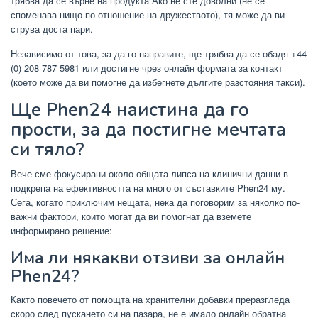
трябва да се върне на продукта Ако не сте доволни (не се
споменава нищо по отношение на дружеството), тя може да ви
струва доста пари.
Независимо от това, за да го направите, ще трябва да се обадя +44
(0) 208 787 5981 или достигне чрез онлайн формата за контакт
(което може да ви помогне да избегнете дългите разстояния такси).
Ще Phen24 наистина да го
прости, за да постигне мечтата
си тяло?
Вече сме фокусирани около общата липса на клинични данни в
подкрепа на ефективността на много от съставките Phen24 му.
Сега, когато приключим нещата, нека да поговорим за няколко по-
важни фактори, които могат да ви помогнат да вземете
информирано решение:
Има ли някакви отзиви за онлайн
Phen24?
Както повечето от помощта на хранителни добавки преразгледа
скоро след пускането си на пазара, не е имало онлайн обратна