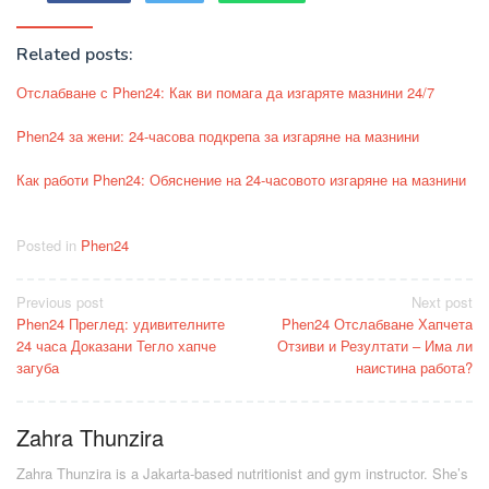
Related posts:
Отслабване с Phen24: Как ви помага да изгаряте мазнини 24/7
Phen24 за жени: 24-часова подкрепа за изгаряне на мазнини
Как работи Phen24: Обяснение на 24-часовото изгаряне на мазнини
Posted in
Phen24
Post
Previous post
Next post
Phen24 Преглед: удивителните
Phen24 Отслабване Хапчета
navigation
24 часа Доказани Тегло хапче
Отзиви и Резултати – Има ли
загуба
наистина работа?
Zahra Thunzira
Zahra Thunzira is a Jakarta-based nutritionist and gym instructor. She’s