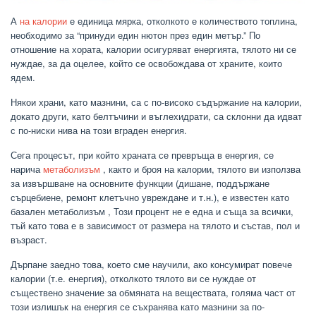
А
на калории
е единица мярка, отколкото е количеството топлина,
необходимо за “принуди един нютон през един метър.” По
отношение на хората, калории осигуряват енергията, тялото ни се
нуждае, за да оцелее, който се освобождава от храните, които
ядем.
Някои храни, като мазнини, са с по-високо съдържание на калории,
докато други, като белтъчини и въглехидрати, са склонни да идват
с по-ниски нива на този вграден енергия.
Сега процесът, при който храната се превръща в енергия, се
нарича
метаболизъм
, както и броя на калории, тялото ви използва
за извършване на основните функции (дишане, поддържане
сърцебиене, ремонт клетъчно увреждане и т.н.), е известен като
базален метаболизъм , Този процент не е една и съща за всички,
тъй като това е в зависимост от размера на тялото и състав, пол и
възраст.
Дърпане заедно това, което сме научили, ако консумират повече
калории (т.е. енергия), отколкото тялото ви се нуждае от
съществено значение за обмяната на веществата, голяма част от
този излишък на енергия се съхранява като мазнини за по-