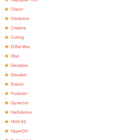
Cilexin
Clenbutrol
Creatine
Cutting
D-Bal Max
Dbal
Decaduro
Dianabol
Erectin
Forskolin
Gynectrol
HerSolution
HGH-X2
HyperGH