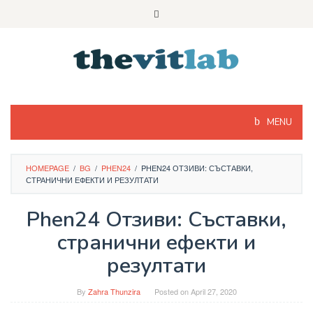
Skip
to
content
MENU
HOMEPAGE
/
BG
/
PHEN24
/
PHEN24 ОТЗИВИ: СЪСТАВКИ,
СТРАНИЧНИ ЕФЕКТИ И РЕЗУЛТАТИ
Phen24 Отзиви: Съставки,
странични ефекти и
резултати
By
Zahra Thunzira
Posted on
April 27, 2020