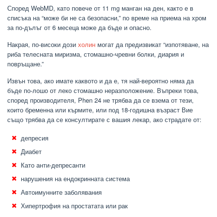
Според WebMD, като повече от 11 mg манган на ден, както е в
списъка на “може би не са безопасни,” по време на приема на хром
за по-дълъг от 6 месеца може да бъде и опасно.
Накрая, по-високи дози
холин
могат да предизвикат “изпотяване, на
риба телесната миризма, стомашно-чревни болки, диария и
повръщане.”
Извън това, ако имате каквото и да е, тя най-вероятно няма да
бъде по-лошо от леко стомашно неразположение. Въпреки това,
според производителя, Phen 24 не трябва да се взема от тези,
които бременна или кърмите, или под 18-годишна възраст Вие
също трябва да се консултирате с вашия лекар, ако страдате от:
депресия
Диабет
Като анти-депресанти
нарушения на ендокринната система
Автоимунните заболявания
Хипертрофия на простатата или рак