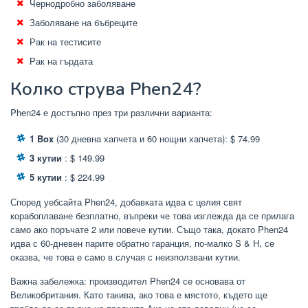
Чернодробно заболяване
Заболяване на бъбреците
Рак на тестисите
Рак на гърдата
Колко струва Phen24?
Phen24 е достъпно през три различни варианта:
1 Box
(30 дневна хапчета и 60 нощни хапчета): $ 74.99
3 кутии
: $ 149.99
5 кутии
: $ 224.99
Според уебсайта Phen24, добавката идва с целия свят
корабоплаване безплатно, въпреки че това изглежда да се прилага
само ако поръчате 2 или повече кутии. Също така, докато Phen24
идва с 60-дневен парите обратно гаранция, по-малко S & H, се
оказва, че това е само в случая с неизползвани кутии.
Важна забележка: производител Phen24 се основава от
Великобритания. Като такива, ако това е мястото, където ще