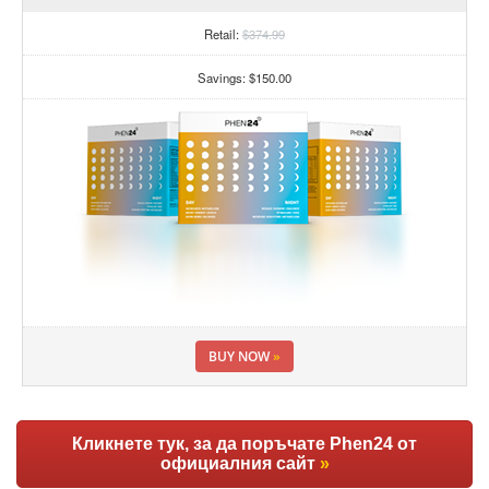
Retail:
$374.99
Savings: $150.00
BUY NOW
»
Кликнете тук, за да поръчате Phen24 от
официалния сайт
»