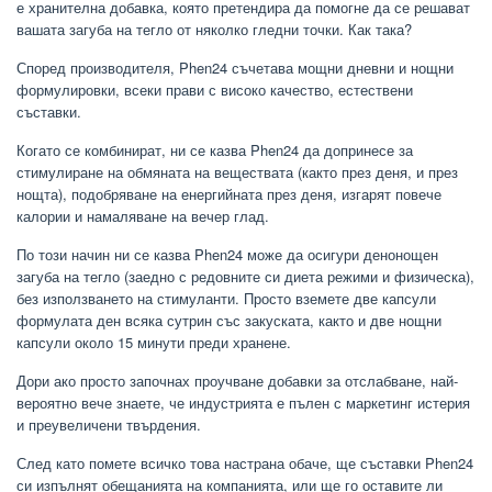
е хранителна добавка, която претендира да помогне да се решават
вашата загуба на тегло от няколко гледни точки. Как така?
Според производителя, Phen24 съчетава мощни дневни и нощни
формулировки, всеки прави с високо качество, естествени
съставки.
Когато се комбинират, ни се казва Phen24 да допринесе за
стимулиране на обмяната на веществата (както през деня, и през
нощта), подобряване на енергийната през деня, изгарят повече
калории и намаляване на вечер глад.
По този начин ни се казва Phen24 може да осигури денонощен
загуба на тегло (заедно с редовните си диета режими и физическа),
без използването на стимуланти. Просто вземете две капсули
формулата ден всяка сутрин със закуската, както и две нощни
капсули около 15 минути преди хранене.
Дори ако просто започнах проучване добавки за отслабване, най-
вероятно вече знаете, че индустрията е пълен с маркетинг истерия
и преувеличени твърдения.
След като помете всичко това настрана обаче, ще съставки Phen24
си изпълнят обещанията на компанията, или ще го оставите ли