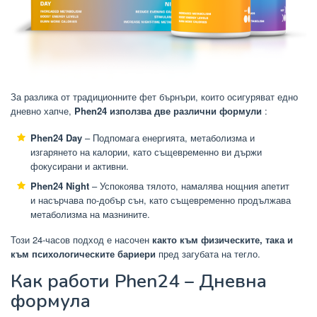
За разлика от традиционните фет бърнъри, които осигуряват едно
дневно хапче,
Phen24 използва две различни формули
:
Phen24 Day
– Подпомага енергията, метаболизма и
изгарянето на калории, като същевременно ви държи
фокусирани и активни.
Phen24 Night
– Успокоява тялото, намалява нощния апетит
и насърчава по-добър сън, като същевременно продължава
метаболизма на мазнините.
Този 24-часов подход е насочен
както към физическите, така и
към психологическите бариери
пред загубата на тегло.
Как работи Phen24 – Дневна
формула