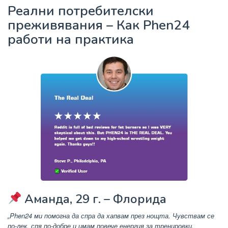
Реални потребителски
преживявания – Как Phen24
работи на практика
Аманда, 29 г. – Флорида
„Phen24 ми помогна да спра да хапвам през нощта. Чувствам се
по-лек, спя по-добре и имам повече енергия за тренировки.