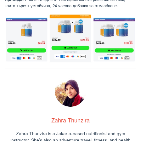
които търсят устойчива, 24-часова добавка за отслабване.
Zahra Thunzira
Zahra Thunzira is a Jakarta-based nutritionist and gym
instructor. She’s also an adventure travel, fitness, and health