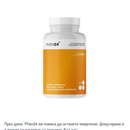
През деня, Phen24 ви помага да останете енергични, фокусирани и
в режим на изгаряне на мазнини. Ето как: