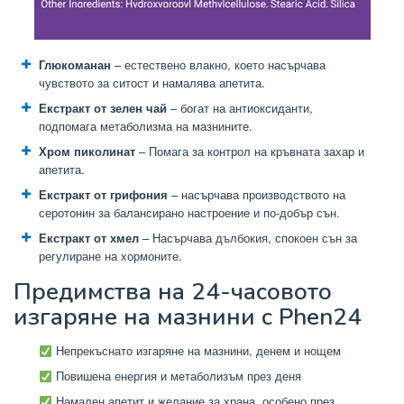
Глюкоманан
– естествено влакно, което насърчава
чувството за ситост и намалява апетита.
Екстракт от зелен чай
– богат на антиоксиданти,
подпомага метаболизма на мазнините.
Хром пиколинат
– Помага за контрол на кръвната захар и
апетита.
Екстракт от грифония
– насърчава производството на
серотонин за балансирано настроение и по-добър сън.
Екстракт от хмел
– Насърчава дълбокия, спокоен сън за
регулиране на хормоните.
Предимства на 24-часовото
изгаряне на мазнини с Phen24
Непрекъснато изгаряне на мазнини, денем и нощем
Повишена енергия и метаболизъм през деня
Намален апетит и желание за храна, особено през