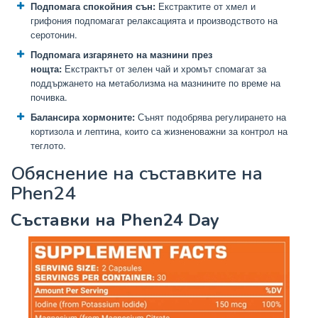
Подпомага спокойния сън:
Екстрактите от хмел и
грифония подпомагат релаксацията и производството на
серотонин.
Подпомага изгарянето на мазнини през
нощта:
Екстрактът от зелен чай и хромът спомагат за
поддържането на метаболизма на мазнините по време на
почивка.
Балансира хормоните:
Сънят подобрява регулирането на
кортизола и лептина, които са жизненоважни за контрол на
теглото.
Обяснение на съставките на
Phen24
Съставки на Phen24 Day