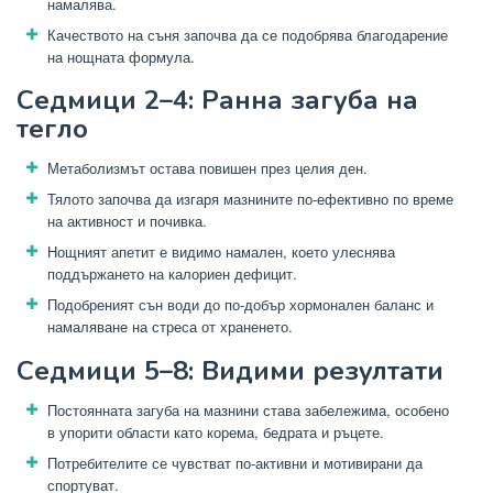
намалява.
Качеството на съня започва да се подобрява благодарение
на нощната формула.
Седмици 2–4: Ранна загуба на
тегло
Метаболизмът остава повишен през целия ден.
Тялото започва да изгаря мазнините по-ефективно по време
на активност и почивка.
Нощният апетит е видимо намален, което улеснява
поддържането на калориен дефицит.
Подобреният сън води до по-добър хормонален баланс и
намаляване на стреса от храненето.
Седмици 5–8: Видими резултати
Постоянната загуба на мазнини става забележима, особено
в упорити области като корема, бедрата и ръцете.
Потребителите се чувстват по-активни и мотивирани да
спортуват.