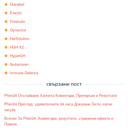
Dianabol
Erectin
Forskolin
Gynectrol
HerSolution
HGH-X2
HyperGH
Ibutamoren
Immune Defence
свързани пост
Phen24 Отслабване Хапчета Коментари, Препоръки и Резултати
Phen24 Преглед: удивителните 24 часа Доказани Тегло хапче
загуба
Всички За Phen24: Коментари, резултати, странични ефекти и
Повече