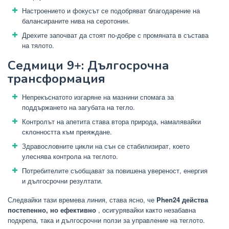
Настроението и фокусът се подобряват благодарение на
балансираните нива на серотонин.
Дрехите започват да стоят по-добре с промяната в състава
на тялото.
Седмици 9+: Дългосрочна
трансформация
Непрекъснатото изгаряне на мазнини спомага за
поддържането на загубата на тегло.
Контролът на апетита става втора природа, намалявайки
склонността към преяждане.
Здравословните цикли на сън се стабилизират, което
улеснява контрола на теглото.
Потребителите съобщават за повишена увереност, енергия
и дългосрочни резултати.
Следвайки тази времева линия, става ясно, че
Phen24 действа
постепенно, но ефективно
, осигурявайки както незабавна
подкрепа, така и дългосрочни ползи за управление на теглото.