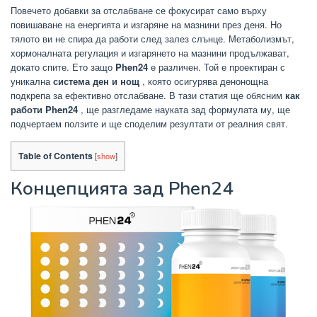
Повечето добавки за отслабване се фокусират само върху
повишаване на енергията и изгаряне на мазнини през деня. Но
тялото ви не спира да работи след залез слънце. Метаболизмът,
хормоналната регулация и изгарянето на мазнини продължават,
докато спите. Ето защо
Phen24
е различен. Той е проектиран с
уникална
система ден и нощ
, която осигурява денонощна
подкрепа за ефективно отслабване. В тази статия ще обясним
как
работи Phen24
, ще разгледаме науката зад формулата му, ще
подчертаем ползите и ще споделим резултати от реалния свят.
Table of Contents
[
show
]
Концепцията зад Phen24