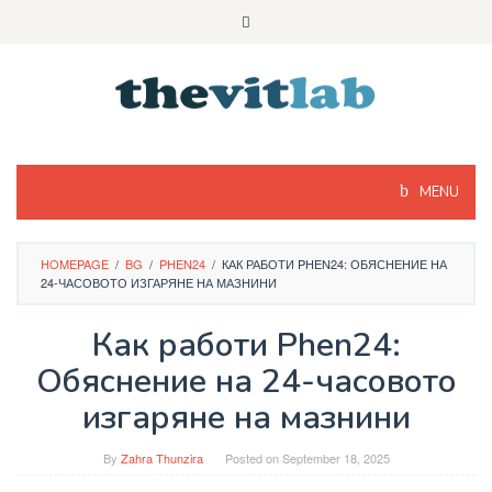
Skip
to
content
MENU
HOMEPAGE
/
BG
/
PHEN24
/
КАК РАБОТИ PHEN24: ОБЯСНЕНИЕ НА
24-ЧАСОВОТО ИЗГАРЯНЕ НА МАЗНИНИ
Как работи Phen24:
Обяснение на 24-часовото
изгаряне на мазнини
By
Zahra Thunzira
Posted on
September 18, 2025