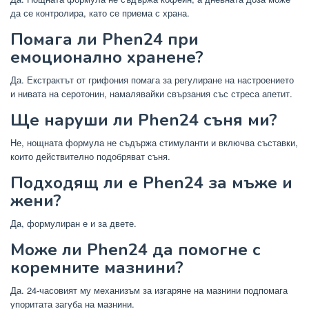
да се контролира, като се приема с храна.
Помага ли Phen24 при
емоционално хранене?
Да. Екстрактът от грифония помага за регулиране на настроението
и нивата на серотонин, намалявайки свързания със стреса апетит.
Ще наруши ли Phen24 съня ми?
Не, нощната формула не съдържа стимуланти и включва съставки,
които действително подобряват съня.
Подходящ ли е Phen24 за мъже и
жени?
Да, формулиран е и за двете.
Може ли Phen24 да помогне с
коремните мазнини?
Да. 24-часовият му механизъм за изгаряне на мазнини подпомага
упоритата загуба на мазнини.