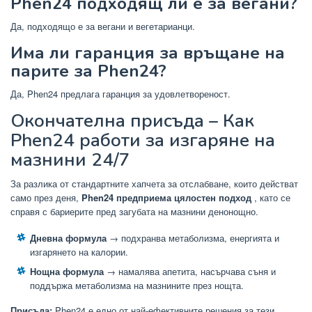
Phen24 подходящ ли е за вегани?
Да, подходящо е за вегани и вегетарианци.
Има ли гаранция за връщане на
парите за Phen24?
Да, Phen24 предлага гаранция за удовлетвореност.
Окончателна присъда – Как
Phen24 работи за изгаряне на
мазнини 24/7
За разлика от стандартните хапчета за отслабване, които действат
само през деня,
Phen24 предприема цялостен подход
, като се
справя с бариерите пред загубата на мазнини денонощно.
Дневна формула
→ подхранва метаболизма, енергията и
изгарянето на калории.
Нощна формула
→ намалява апетита, насърчава съня и
поддържа метаболизма на мазнините през нощта.
Присъда:
Phen24 е едно от най-ефективните решения за тези,