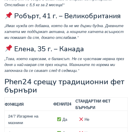
Отслабнах с 5,5 кг за 2 месеца!“
Робърт, 41 г. – Великобритания
„Имах нужда от добавка, която да не ме държи будна. Дневните
хапчета ме поддържат активна, а нощните хапчета всъщност
ми помагат да спя, докато отслабвам.“
Елена, 35 г. – Канада
„Това, което харесвам, е балансът. Не се чувствам нервна през
деня и най-накрая спя през нощта. Мазнините по корема ми
започнаха да се свиват след 6 седмици.“
Phen24 срещу традиционни фет
бърнъри
СТАНДАРТНИ ФЕТ
ФЕНИЛ24
ФУНКЦИЯ
БЪРНЪРИ
24/7 Изгаряне на
Да
Не
мазнини