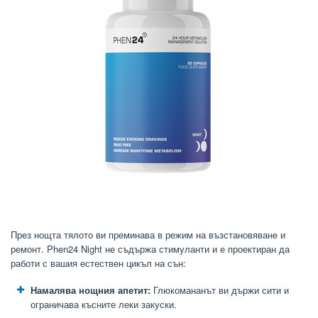
През нощта тялото ви преминава в режим на възстановяване и
ремонт. Phen24 Night не съдържа стимуланти и е проектиран да
работи с вашия естествен цикъл на сън:
Намалява нощния апетит:
Глюкомананът ви държи сити и
ограничава късните леки закуски.