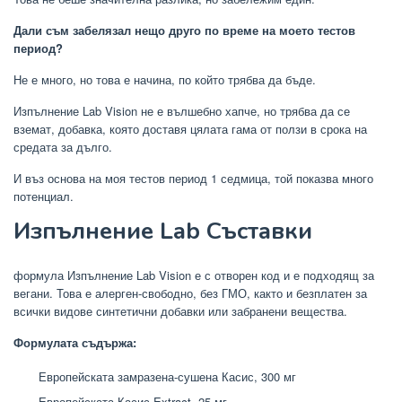
Дали съм забелязал нещо друго по време на моето тестов
период?
Не е много, но това е начина, по който трябва да бъде.
Изпълнение Lab Vision не е вълшебно хапче, но трябва да се
вземат, добавка, която доставя цялата гама от ползи в срока на
средата за дълго.
И въз основа на моя тестов период 1 седмица, той показва много
потенциал.
Изпълнение Lab Съставки
формула Изпълнение Lab Vision е с отворен код и е подходящ за
вегани. Това е алерген-свободно, без ГМО, както и безплатен за
всички видове синтетични добавки или забранени вещества.
Формулата съдържа:
Европейската замразена-сушена Касис, 300 мг
Европейската Касис Extract, 25 мг