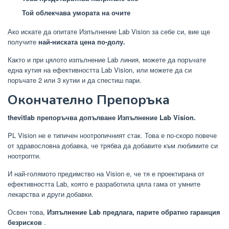
Той облекчава умората на очите
Ако искате да опитате Изпълнение Lab Vision за себе си, вие ще
получите
най-ниската цена по-долу.
Както и при цялото изпълнение Lab линия, можете да поръчате
една кутия на ефективността Lab Vision, или можете да си
поръчате 2 или 3 кутии и да спестиш пари.
Окончателно Препоръка
thevitlab препоръчва допълване Изпълнение Lab Vision.
PL Vision не е типичен ноотропичният стак. Това е по-скоро повече
от здравословна добавка, че трябва да добавите към любимите си
ноотропти.
И най-голямото предимство на Vision е, че тя е проектирана от
ефективността Lab, която е разработила цяла гама от умните
лекарства и други добавки.
Освен това,
Изпълнение Lab предлага, парите обратно гаранция
безрисков
.