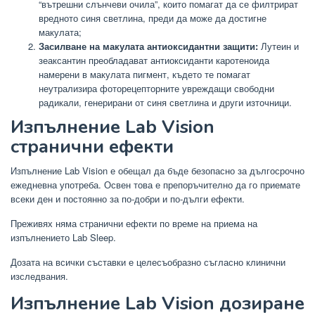
“вътрешни слънчеви очила”, които помагат да се филтрират
вредното синя светлина, преди да може да достигне
макулата;
Засилване на макулата антиоксидантни защити:
Лутеин и
зеаксантин преобладават антиоксиданти каротеноида
намерени в макулата пигмент, където те помагат
неутрализира фоторецепторните увреждащи свободни
радикали, генерирани от синя светлина и други източници.
Изпълнение Lab Vision
странични ефекти
Изпълнение Lab Vision е обещал да бъде безопасно за дългосрочно
ежедневна употреба. Освен това е препоръчително да го приемате
всеки ден и постоянно за по-добри и по-дълги ефекти.
Преживях няма странични ефекти по време на приема на
изпълнението Lab Sleep.
Дозата на всички съставки е целесъобразно съгласно клинични
изследвания.
Изпълнение Lab Vision дозиране