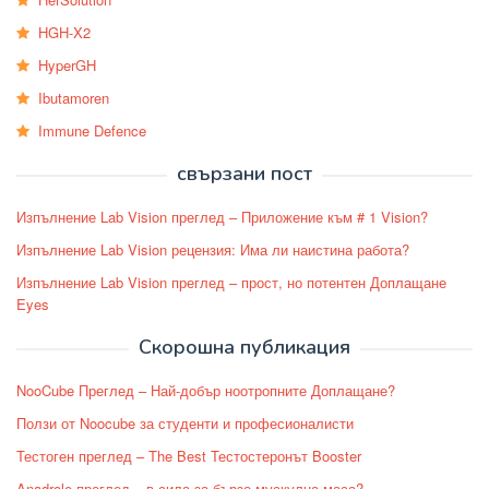
HGH-X2
HyperGH
Ibutamoren
Immune Defence
свързани пост
Изпълнение Lab Vision преглед – Приложение към # 1 Vision?
Изпълнение Lab Vision рецензия: Има ли наистина работа?
Изпълнение Lab Vision преглед – прост, но потентен Доплащане
Eyes
Скорошна публикация
NooCube Преглед – Най-добър ноотропните Доплащане?
Ползи от Noocube за студенти и професионалисти
Тестоген преглед – The Best Тестостеронът Booster
Anadrole преглед – в сила за бързо мускулна маса?