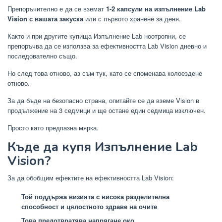
Препоръчително е да се вземат
1-2 капсули на изпълнение Lab
Vision с вашата закуска
или с първото хранене за деня.
Както и при другите купища Изпълнение Lab ноотропни, се
препоръчва да се използва за ефективността Lab Vision дневно и
последователно също.
Но след това отново, аз съм тук, като се споменава колоездене
отново.
За да бъде на безопасно страна, опитайте се да вземе Vision в
продължение на 3 седмици и ще остане един седмица изключен.
Просто като предпазна мярка.
Къде да купя Изпълнение Lab
Vision?
За да обобщим ефектите на ефективността Lab Vision:
Той поддържа визията с висока разделителна
способност и цялостното здраве на очите
Това предотвратява напрягане око