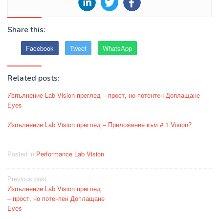
Share this:
Facebook
Tweet
WhatsApp
Related posts:
Изпълнение Lab Vision преглед – прост, но потентен Доплащане
Eyes
Изпълнение Lab Vision преглед – Приложение към # 1 Vision?
Posted in
Performance Lab Vision
Post
Previous post
Изпълнение Lab Vision преглед
navigation
– прост, но потентен Доплащане
Eyes