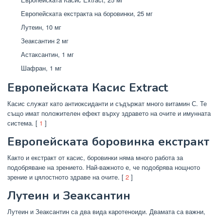
Европейската екстракта на боровинки, 25 мг
Лутеин, 10 мг
Зеаксантин 2 мг
Астаксантин, 1 мг
Шафран, 1 мг
Европейската Касис Extract
Касис служат като антиоксиданти и съдържат много витамин С. Те
също имат положителен ефект върху здравето на очите и имунната
система. [
1
]
Европейската боровинка екстракт
Както и екстракт от касис, боровинки няма много работа за
подобряване на зрението. Най-важното е, че подобрява нощното
зрение и цялостното здраве на очите. [
2
]
Лутеин и Зеаксантин
Лутеин и Зеаксантин са два вида каротеноиди. Двамата са важни,