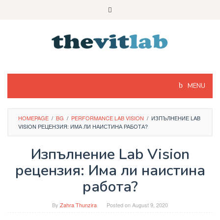
Skip
to
content
MENU
HOMEPAGE
/
BG
/
PERFORMANCE LAB VISION
/
ИЗПЪЛНЕНИЕ LAB
VISION РЕЦЕНЗИЯ: ИМА ЛИ НАИСТИНА РАБОТА?
Изпълнение Lab Vision
рецензия: Има ли наистина
работа?
By
Zahra Thunzira
Posted on
August 9, 2020