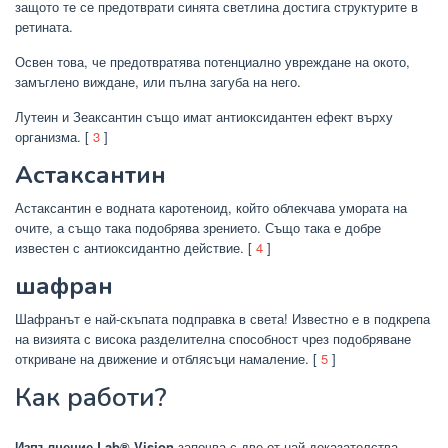
защото те се предотврати синята светлина достига структурите в
ретината.
Освен това, че предотвратява потенциално увреждане на окото,
замъглено виждане, или пълна загуба на него.
Лутеин и Зеаксантин също имат антиоксидантен ефект върху
организма. [
3
]
Астаксантин
Астаксантин е водната каротеноид, който облекчава умората на
очите, а също така подобрява зрението. Също така е добре
известен с антиоксидантно действие. [
4
]
шафран
Шафранът е най-скъпата подправка в света! Известно е в подкрепа
на визията с висока разделителна способност чрез подобряване
откриване на движение и отблясъци намаление. [
5
]
Как работи?
Изпълнение Lab® Vision
започва с две от най-доказателства