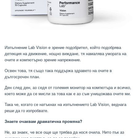
Изпълнение Lab Vision е зрение подобрител, който подобрява
детекция на движение, нощно виждане, тя намалява умората на
очите и компютърно зрение напрежение.
Освен това, тя също така поддържа здравето на очите в
дългосрочен план.
Ден след ден, аз седя от големия монитор на компютъра и всичко,
което може да се мисли за това как е аз съм унищожава очите ми.
Така че, когато се натъкнах на изпълнението Lab Vision, веднага
реши да го изпробвате.
Знаете очаквам драматична промяна?
Не, аз знаех, че все още ще трябва да нося очила. Нито пък аз