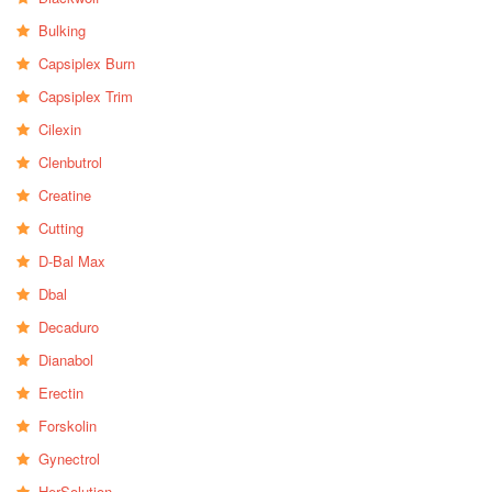
Bulking
Capsiplex Burn
Capsiplex Trim
Cilexin
Clenbutrol
Creatine
Cutting
D-Bal Max
Dbal
Decaduro
Dianabol
Erectin
Forskolin
Gynectrol
HerSolution