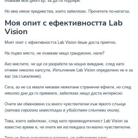
очаквам моя диоптър, за да се подобри.
Но има някои предимства, които забелязах. Прочетете по-нататък.
Моя опит с ефективността Lab
Vision
Моят опит с ефективността Lab Vision беше доста приятно.
На първо място, не очаквам нищо грандиозно, нали?
Ако мислите, че ще се разработи за нощно виждане, след като
отнеме няколко капсули, Изпълнение Lab Vision определено не е за
вас (за съжаление).
Сега, аз не са имали никакви нежелани странични ефекти, но след
няколко дни да го приемате, забелязах нещо доста интересно.
Очите ми обикновено са много чувствителни към яркото слънце
(затова сериозни инвестиции в убийствен слънчеви очила).
Това, което забелязах, след като производителност Lab Vision за
известно време е, че очите ми изглеждаха по-малко чувствителни.
Това не беше значителна разлика, но забележим един.