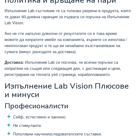
политика и връщане на пари
Изпълнение Lab състояние те са толкова уверени в продукта, които
те дават 60-дневна гаранция за първата си поръчка на Изпълнение
Lab Vision.
Ако не сте напълно доволни от резултатите си в това време
можете да изпратите имейл на компанията, върнете се използва /
неизползван продукт и те ще ви незабавно възстановяване на
сумата (минус разходите за доставка).
Доставка:
Изпълнение Lab се посочва, че всички поръчки са
изпратени на същия или следващия ден, с дестинации и цени,
регистрирани на тяхната уеб страница, корабоплаването.
Изпълнение Lab Vision Плюсове
и минуси
Професионалисти
Сейф, естествено и законно.
Не стимуланти.
Популярни научноизследователските съставки.