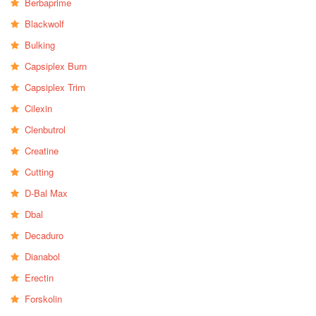
Berbaprime
Blackwolf
Bulking
Capsiplex Burn
Capsiplex Trim
Cilexin
Clenbutrol
Creatine
Cutting
D-Bal Max
Dbal
Decaduro
Dianabol
Erectin
Forskolin