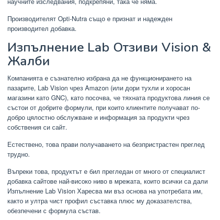
научните изследвания, подкрепяни, така че няма.
Производителят Opti-Nutra също е признат и надежден
производител добавка.
Изпълнение Lab Отзиви Vision &
Жалби
Компанията е съзнателно избрана да не функционирането на
пазарите, Lab Vision чрез Amazon (или дори тухли и хоросан
магазини като GNC), като посочва, че тяхната продуктова линия се
състои от добрите формули, при които клиентите получават по-
добро цялостно обслужване и информация за продукти чрез
собствения си сайт.
Естествено, това прави получаването на безпристрастен преглед
трудно.
Въпреки това, продуктът е бил прегледан от много от специалист
добавка сайтове най-високо ниво в мрежата, които всички са дали
Изпълнение Lab Vision Харесва ми въз основа на употребата им,
както и ултра чист профил съставка плюс му доказателства,
обезпечени с формула състав.