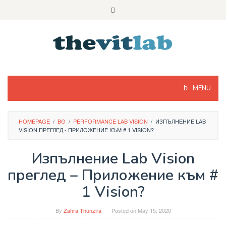
Skip
to
content
MENU
HOMEPAGE
/
BG
/
PERFORMANCE LAB VISION
/
ИЗПЪЛНЕНИЕ LAB
VISION ПРЕГЛЕД - ПРИЛОЖЕНИЕ КЪМ # 1 VISION?
Изпълнение Lab Vision
преглед – Приложение към #
1 Vision?
By
Zahra Thunzira
Posted on
May 15, 2020