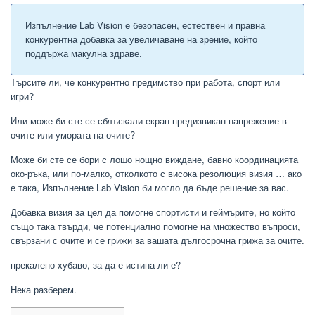
Изпълнение Lab Vision е безопасен, естествен и правна
конкурентна добавка за увеличаване на зрение, който
поддържа макулна здраве.
Търсите ли, че конкурентно предимство при работа, спорт или
игри?
Или може би сте се сблъскали екран предизвикан напрежение в
очите или умората на очите?
Може би сте се бори с лошо нощно виждане, бавно координацията
око-ръка, или по-малко, отколкото с висока резолюция визия … ако
е така, Изпълнение Lab Vision би могло да бъде решение за вас.
Добавка визия за цел да помогне спортисти и геймърите, но който
също така твърди, че потенциално помогне на множество въпроси,
свързани с очите и се грижи за вашата дългосрочна грижа за очите.
прекалено хубаво, за да е истина ли е?
Нека разберем.