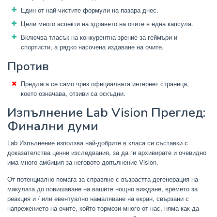
Един от най-чистите формули на пазара днес.
Цели много аспекти на здравето на очите в една капсула.
Включва тласък на конкурентна зрение за геймъри и
спортисти, а рядко насочена издаване на очите.
Против
Предлага се само чрез официалната интернет страница,
което означава, отзиви са оскъдни.
Изпълнение Lab Vision Преглед:
Финални думи
Lab Изпълнение използва най-добрите в класа си съставки с
доказателства ценни изследвания, за да ги архивирате и очевидно
има много амбиция за неговото допълнение Vision.
От потенциално помага за справяне с възрастта дегенерация на
макулата до повишаване на вашите нощно виждане, времето за
реакция и / или евентуално намаляване на екран, свързани с
напрежението на очите, който тормози много от нас, няма как да