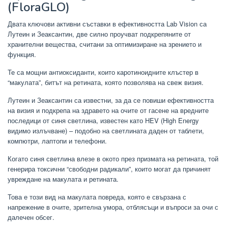
(FloraGLO)
Двата ключови активни съставки в ефективността Lab Vision са
Лутеин и Зеаксантин, две силно проучват подкрепяните от
хранителни вещества, считани за оптимизиране на зрението и
функция.
Те са мощни антиоксиданти, които каротиноидните клъстер в
“макулата”, битът на ретината, която позволява на свеж визия.
Лутеин и Зеаксантин са известни, за да се повиши ефективността
на визия и подкрепа на здравето на очите от гасене на вредните
последици от синя светлина, известен като HEV (High Energy
видимо излъчване) – подобно на светлината даден от таблети,
компютри, лаптопи и телефони.
Когато синя светлина влезе в окото през призмата на ретината, той
генерира токсични “свободни радикали”, които могат да причинят
увреждане на макулата и ретината.
Това е този вид на макулата повреда, която е свързана с
напрежение в очите, зрителна умора, отблясъци и въпроси за очи с
далечен обсег.