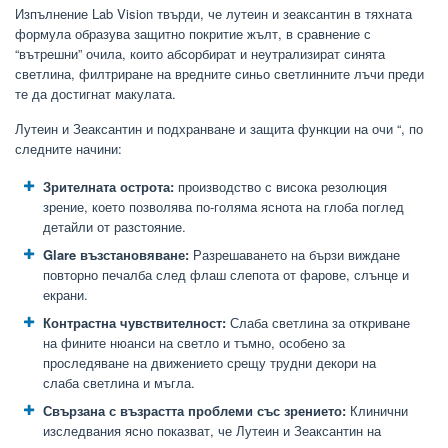
Изпълнение Lab Vision твърди, че лутеин и зеаксантин в тяхната
формула образува защитно покритие жълт, в сравнение с
“вътрешни” очила, които абсорбират и неутрализират синята
светлина, филтриране на вредните синьо светлинните лъчи преди
те да достигнат макулата.
Лутеин и Зеаксантин и подхранване и защита функции на очи “, по
следните начини:
Зрителната острота:
производство с висока резолюция
зрение, което позволява по-голяма яснота на глоба поглед
детайли от разстояние.
Glare възстановяване:
Разрешаването на бързи виждане
повторно печалба след флаш слепота от фарове, слънце и
екрани.
Контрастна чувствителност:
Слаба светлина за откриване
на фините нюанси на светло и тъмно, особено за
проследяване на движението срещу трудни декори на
слаба светлина и мъгла.
Свързана с възрастта проблеми със зрението:
Клинични
изследвания ясно показват, че Лутеин и Зеаксантин на