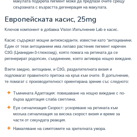
макулата подкрепа пигмент може да предпази очите срещу
свързаната с възрастта дегенерация на макулата.
Европейската касис, 25mg
Ключов компонент в добавка Vision Изпълнение Lab е касис.
Касис съдържат мощни антиоксиданти, известни като “антоцианини.
Един от тези антоцианини има лилаво растение пигмент наречен
C3G (Цианидин-3-глюкозид), която помага на ретината да се
регенерират родопсин, съединение, което активира нощно виждане.
Взети заедно, антоциани, и C3G, разделителната визия и
подпомагат правилното притока на кръв към очите. В допълнение,
те помагат с производителност ориентирана зрение със следното:
Тъмнината Адаптация: повишаване на нощно виждане с по-
бърза адаптация слаба светлина.
Eye сигнализация Скорост: ускоряване на ретината към
мозъка сигнализация за висока скорост визия и време за
части от секундата реакция.
Намаляване на симптомите на зрителната умора.