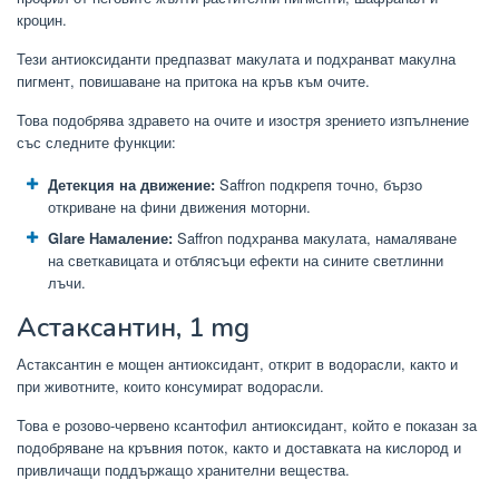
кроцин.
Тези антиоксиданти предпазват макулата и подхранват макулна
пигмент, повишаване на притока на кръв към очите.
Това подобрява здравето на очите и изостря зрението изпълнение
със следните функции:
Детекция на движение:
Saffron подкрепя точно, бързо
откриване на фини движения моторни.
Glare Намаление:
Saffron подхранва макулата, намаляване
на светкавицата и отблясъци ефекти на сините светлинни
лъчи.
Астаксантин, 1 mg
Астаксантин е мощен антиоксидант, открит в водорасли, както и
при животните, които консумират водорасли.
Това е розово-червено ксантофил антиоксидант, който е показан за
подобряване на кръвния поток, както и доставката на кислород и
привличащи поддържащо хранителни вещества.