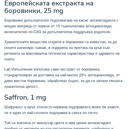
Европейската екстракта на
боровинки, 25 mg
Боровинки допълнително подпомагане на касис антиоксиданти с
мощен матрица от повече от 15 тъмнолилави антоцианозиди,
включително по-C3G за допълнителна поддръжка родопсин.
Хранителните вещества открити в боровинки са известни, за да
очните капиляри гъвкав, в подкрепа на притока на кръв към
ретината за максимална оптически характеристики и здравето на
очите.
Lab Изпълнение използва само екстракт от боровинка,
стандартизиран за доставка на най-малко 25% антоцианозиди, от
диви местни боровинки, обработват бързо, за да се запази тяхната
хранителна цялост.
Saffron, 1 mg
Шафранът е ярък златисто-червена подправката може би знаете,
че е един от най-скъпите подправки в света по тегло.
Той се извлича от минзухар цветя и има ценни антиоксидант
профил от неговите жълти растителни пигменти, шафранал и