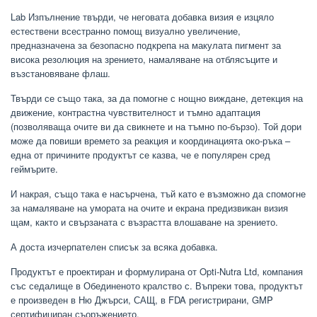
Lab Изпълнение твърди, че неговата добавка визия е изцяло
естествени всестранно помощ визуално увеличение,
предназначена за безопасно подкрепа на макулата пигмент за
висока резолюция на зрението, намаляване на отблясъците и
възстановяване флаш.
Твърди се също така, за да помогне с нощно виждане, детекция на
движение, контрастна чувствителност и тъмно адаптация
(позволяваща очите ви да свикнете и на тъмно по-бързо). Той дори
може да повиши времето за реакция и координацията око-ръка –
една от причините продуктът се казва, че е популярен сред
геймърите.
И накрая, също така е насърчена, тъй като е възможно да спомогне
за намаляване на умората на очите и екрана предизвикан визия
щам, както и свързаната с възрастта влошаване на зрението.
А доста изчерпателен списък за всяка добавка.
Продуктът е проектиран и формулирана от Opti-Nutra Ltd, компания
със седалище в Обединеното кралство с. Въпреки това, продуктът
е произведен в Ню Джърси, САЩ, в FDA регистрирани, GMP
сертифициран съоръжението.