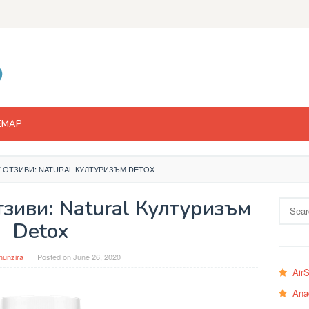
EMAP
 ОТЗИВИ: NATURAL КУЛТУРИЗЪМ DETOX
зиви: Natural Културизъм
Search
for:
Detox
hunzira
Posted on
June 26, 2020
Air
Ana