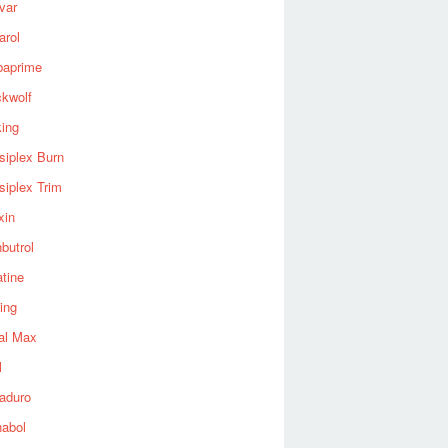
var
arol
baprime
ckwolf
king
siplex Burn
siplex Trim
xin
butrol
tine
ing
al Max
l
aduro
nabol