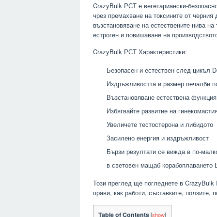
CrazyBulk РСТ е вегетариански-безопасн
чрез премахване на токсините от черния 
възстановяване на естествените нива на 
естроген и повишаване на производството
CrazyBulk РСТ Характеристики:
Безопасен и естествен след цикъл D
Издръжливостта и размер печалби п
Възстановяване естествена функция
Избягвайте развитие на гинекомасти
Увеличете тестостерона и либидото
Засилено енергия и издръжливост
Бързи резултати се вижда в по-малк
в световен мащаб корабоплаването 
Този преглед ще погледнете в CrazyBulk 
прави, как работи, съставките, ползите,
Table of Contents
[
show
]