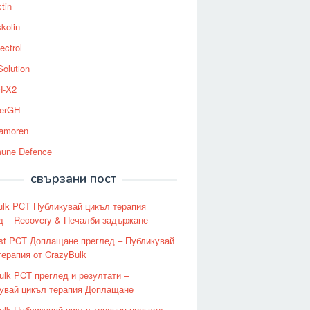
tin
kolin
ectrol
Solution
-X2
erGH
tamoren
une Defence
свързани пост
ulk PCT Публикувай цикъл терапия
д – Recovery & Печалби задържане
st PCT Доплащане преглед – Публикувай
терапия от CrazyBulk
ulk PCT преглед и резултати –
увай цикъл терапия Доплащане
ulk Публикувай цикъл терапия преглед –