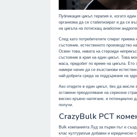
Публикация цикъл терапия е, когато един
организма да се стабилизират и да се в
на цикъла на потискащ анаболни андроге
След като потребителите спират приема 
състояние, естественото производство на
Освен това, нивата на стероиди непрекъс
състояние в края на един цикъл. Това мо
маса, придобит по време на цикъла. Ето 
намери начин да се възстанови естествен
най-добрата среда за поддържане на здр
Ако отидете в един цикъл, без да мисли 
оставени преодоляване на сериозни стра
високо кръвно налягане, и потенциално д
получи.
CrazyBulk PCT коме
Bulk компанията Луд за първи път е създ
клас културизъм добавки и юридически с