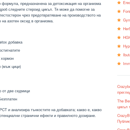
Erec
о формула, предназначена за детоксикация на организма
дроб следните стероид цикъл. Тя може да помогне за
Fors
тестостерон чрез предотвратяване на производството на
Gyn
 на азотен оксид в организма.
Her
HGH
etox добавка
Hyp
остигнатите
Ibu
 хормон
Imm
я (мъж цици)
Crazyb
о от две седмици
прегле
Безплатен
The Be
цикъл 
PCT и анализира тънкостите на добавката; какво е, какво
 потенциални странични ефекти и правилното дозиране.
CrazyB
Публик
CrazyB