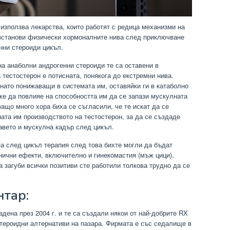
 използва лекарства, които работят с редица механизми на
ъзстанови физически хормоналните нива след приключване
нни стероиди цикъл.
на анаболни андрогенни стероиди те са оставени в
 тестостерон е потисната, понякога до екстремни нива.
нато понижаващи в системата им, оставяйки ги в катаболно
же да повлияе на способността им да се запази мускулната
защо много хора биха се съгласили, че те искат да се
ата им производството на тестостерон, за да се създаде
авето и мускулна кадър след цикъл.
за след цикъл терапия след това бихте могли да бъдат
нични ефекти, включително и гинекомастия (мъж цици),
а загуби всички позитиви сте работили толкова трудно да се
нтар:
адена през 2004 г. и те са създали някои от най-добрите RX
тероидни алтернативи на пазара. Фирмата е със седалище в