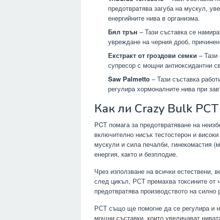
предотвратява загуба на мускул, ув
енергийните нива в организма.
Бял трън
– Тази съставка се намира
увреждане на черния дроб, причинен
Екстракт от гроздови семки
– Тази 
супресор с мощни антиоксидантни с
Saw Palmetto
– Тази съставка работи
регулира хормоналните нива при зав
Как ли Crazy Bulk PCT
PCT помага за предотвратяване на неизб
включително нисък тестостерон и високи 
мускули и сила печалби, гинекомастия (м
енергия, както и безплодие.
Чрез използване на всички естествени, 
след цикъл, РСТ премахва токсините от ч
предотвратява производството на силно 
РСТ също ще помогне да се регулира и н
мощни съставки, които увеличават нивата