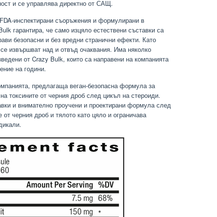
ност и се управлява директно от САЩ.
в FDA-инспектирани съоръжения и формулирани в
ulk гарантира, че само изцяло естествени съставки са
прави безопасни и без вредни странични ефекти. Като
 се извършват над и отвъд очаквания. Има няколко
ведени от Crazy Bulk, които са направени на компанията
ение на години.
компанията, предлагаща веган-безопасна формула за
на токсините от черния дроб след цикъл на стероиди.
авки и внимателно проучени и проектирани формула след
 от черния дроб и тялото като цяло и ограничава
дикали.