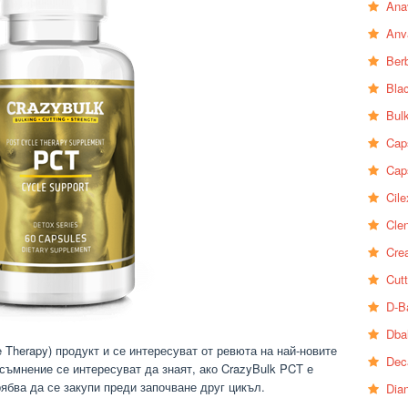
Ana
Anv
Ber
Bla
Bul
Cap
Cap
Cile
Clen
Crea
Cutt
D-B
Dba
 Therapy) продукт и се интересуват от ревюта на най-новите
Dec
 съмнение се интересуват да знаят, ако CrazyBulk PCT е
ябва да се закупи преди започване друг цикъл.
Dia