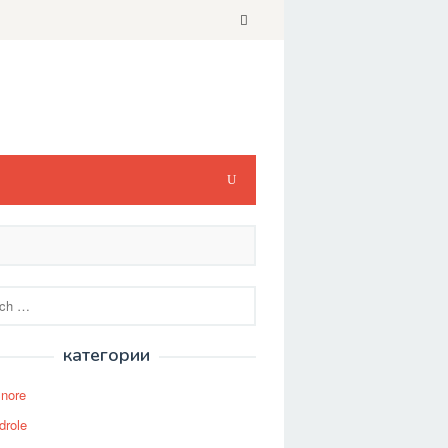
категории
Snore
drole