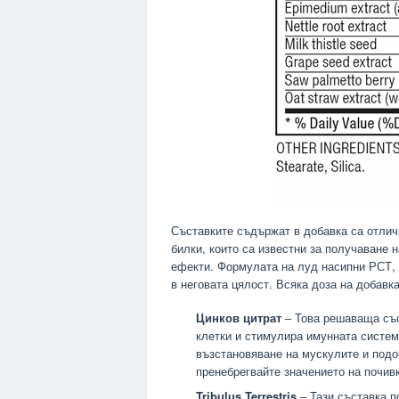
Съставките съдържат в добавка са отличи
билки, които са известни за получаване 
ефекти. Формулата на луд насипни РСТ, 
в неговата цялост. Всяка доза на добавк
Цинков цитрат
– Това решаваща със
клетки и стимулира имунната систем
възстановяване на мускулите и подо
пренебрегвайте значението на почив
Tribulus Terrestris
– Тази съставка п