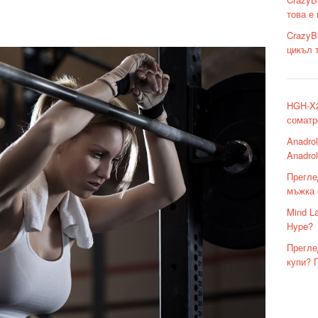
това е
CrazyB
цикъл 
HGH-X2
соматр
Anadro
Anadro
Прегле
мъжка 
Mind L
Hype?
Прегле
купи? 