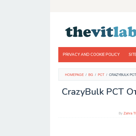
Skip
to
content
PRIVACY AND COOKIE POLICY
SIT
HOMEPAGE
/
BG
/
PCT
/
CRAZYBULK PCT
CrazyBulk PCT От
By
Zahra T