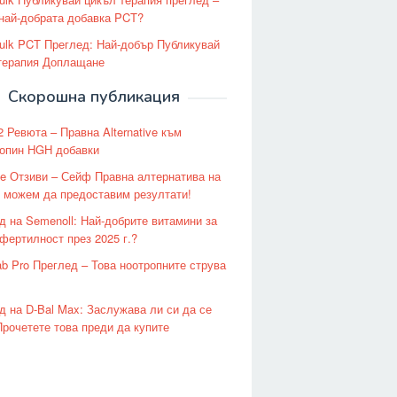
 най-добрата добавка PCT?
ulk PCT Преглед: Най-добър Публикувай
терапия Доплащане
Скорошна публикация
 Ревюта – Правна Alternative към
опин HGH добавки
le Отзиви – Сейф Правна алтернатива на
l можем да предоставим резултати!
д на Semenoll: Най-добрите витамини за
фертилност през 2025 г.?
ab Pro Преглед – Това ноотропните струва
д на D-Bal Max: Заслужава ли си да се
Прочетете това преди да купите