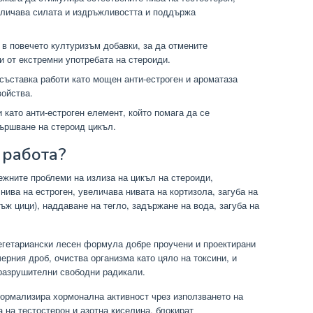
еличава силата и издръжливостта и поддържа
 в повечето културизъм добавки, за да отмените
и от екстремни употребата на стероиди.
съставка работи като мощен анти-естроген и ароматаза
войства.
 като анти-естроген елемент, който помага да се
ършване на стероид цикъл.
 работа?
ежните проблеми на излиза на цикъл на стероиди,
нива на естроген, увеличава нивата на кортизола, загуба на
ъж цици), наддаване на тегло, задържане на вода, загуба на
вегетариански лесен формула добре проучени и проектирани
ерния дроб, очиства организма като цяло на токсини, и
разрушителни свободни радикали.
ормализира хормонална активност чрез използването на
 на тестостерон и азотна киселина, блокират