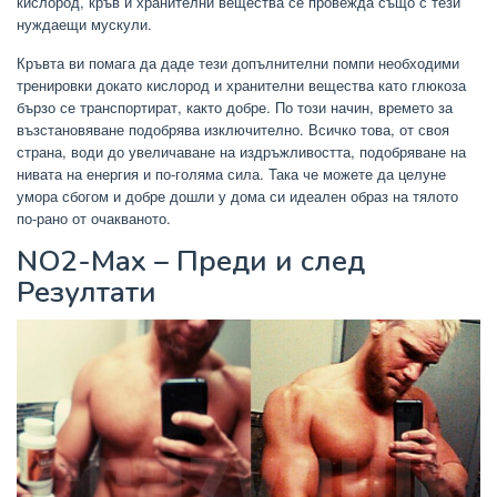
кислород, кръв и хранителни вещества се провежда също с тези
нуждаещи мускули.
Кръвта ви помага да даде тези допълнителни помпи необходими
тренировки докато кислород и хранителни вещества като глюкоза
бързо се транспортират, както добре. По този начин, времето за
възстановяване подобрява изключително. Всичко това, от своя
страна, води до увеличаване на издръжливостта, подобряване на
нивата на енергия и по-голяма сила. Така че можете да целуне
умора сбогом и добре дошли у дома си идеален образ на тялото
по-рано от очакваното.
NO2-Max – Преди и след
Резултати