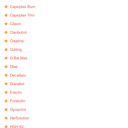
Capsiplex Burn
Capsiplex Trim
Cilexin
Clenbutrol
Creatine
Cutting
D-Bal Max
Dbal
Decaduro
Dianabol
Erectin
Forskolin
Gynectrol
HerSolution
HGH-X2