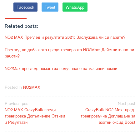
Facebook
Tweet
WhatsApp
Related posts:
NO2 MAX Преглед и резултати 2021: Заслужава ли си парите?
Преглед на добавката преди тренировка NO2Max: Действително ли
работи?
NO2Max преглед: помага за получаване на масивни помпи
Posted in
NO2MAX
Post
Previous post
Next post
NO2-MAX CrazyBulk преди
CrazyBulk NO2 Max: пред-
navigation
тренировка Допълнение Отзиви
тренировъчна Доплащане за
и Резултати
азотен оксид Boost