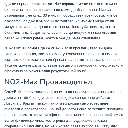
вдигне определеното тегло. Ние вярваме, че не сме достатъчно
силни и по този начин никога не може да бъде силна. Ние се
разочароват, че след 30 минути посредствен тренировка, ние се
оказваме без дъх и уморени до точката, че имаме нужда от 30
минути почивка, за да се възстанови. Това губи времето, което
биха могли да бъдат използвани, за да получите някои огромни
печалби и подобрение, което може да бъде отчайваща.
NO-2 Max ви помага да се смекчи този проблем, като ви дава
тласък на енергия, което трябва, увеличаване на вашата сила и
издръжливост, както и подобряване на времето за възстановяване.
Така че можете да използвате времето и тренировка по-ефикасно и
ефективно за максимални резултати най-рано!
NO2-Max Производител
CrazyBulk е спечелила репутацията на надежден производител се
дължи на 100% юридически стероиди и хранителни добавки
Лозунгът. Фактът, че компанията използва само естествени
съставки е впечатляващ, но най-доброто нещо за техните продукти
е, че те нямат странични ефекти. Това винаги е основен проблем за
всяко физическо лице, което реши да предприеме някакви
стероиди или добавки, но не и когато става въпрос за CrazyBulk.