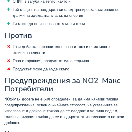
СПИН в загуба на тегло, както и
Той също така поддържа си след тренировка състояние се
дължи на адекватна тласък на енергия
Тя може да се използва от мъже и жени
Против
Тази добавка е сравнително нова и така и няма много
отзиви на клиенти
Това е гаранция, продукт от една седмица
Продуктът може да бъде скъпо
Предупреждения за NO2-Макс
Потребители
NO2-Max досега не е бил определен, за да има някакви такива
предупреждения, освен обичайната строгост, че указанията за
използване и дозиране трябва да се следват и че лица под 18-
годишна възраст трябва да се въздържат от използването на тази
добавка.