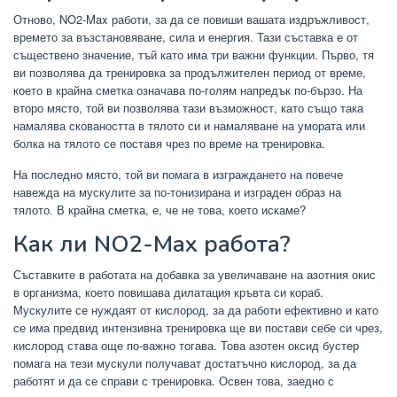
Отново, NO2-Max работи, за да се повиши вашата издръжливост,
времето за възстановяване, сила и енергия. Тази съставка е от
съществено значение, тъй като има три важни функции. Първо, тя
ви позволява да тренировка за продължителен период от време,
което в крайна сметка означава по-голям напредък по-бързо. На
второ място, той ви позволява тази възможност, като също така
намалява сковаността в тялото си и намаляване на умората или
болка на тялото се поставя чрез по време на тренировка.
На последно място, той ви помага в изграждането на повече
навежда на мускулите за по-тонизирана и изграден образ на
тялото. В крайна сметка, е, че не това, което искаме?
Как ли NO2-Max работа?
Съставките в работата на добавка за увеличаване на азотния окис
в организма, което повишава дилатация кръвта си кораб.
Мускулите се нуждаят от кислород, за да работи ефективно и като
се има предвид интензивна тренировка ще ви постави себе си чрез,
кислород става още по-важно тогава. Това азотен оксид бустер
помага на тези мускули получават достатъчно кислород, за да
работят и да се справи с тренировка. Освен това, заедно с