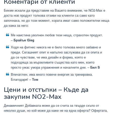
Коментари от клиенти
Бихме искали да представим на Вашето внимание, че NO2-Max е
доста нов продукт толкова отзиви на клиенти са само като
започнаха, но до този момент, хората имат само положителни неща
да кажа за него:
Ме наистина уволнен любов тези неща, страхотен продукт.
–
Брайън Gieg
Ходя на фитнес никога не е било толкова много забавно и
преди. Сегашният опит е напълно заслужава да се опита и
да се чувствам, че има дизайн и форма, която е
подходяща за мързеливите същества като мен, които
просто ужас умора упражнения и началните дни. –
Бил S
Впечатлен. има много повече енергия за тренировка.
Благодаря! –
Том
Цени и отстъпки – Къде да
закупим NO2-Max
Динамичният Добавката може да се счита за твърде скъпо от
няколко души, но кой може да каже не на една оферта? Офертата,