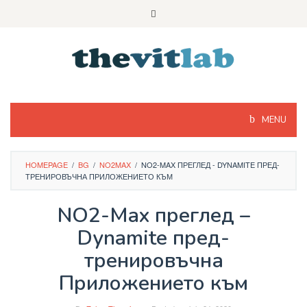
Skip
to
content
MENU
HOMEPAGE
/
BG
/
NO2MAX
/
NO2-MAX ПРЕГЛЕД - DYNAMITE ПРЕД-
ТРЕНИРОВЪЧНА ПРИЛОЖЕНИЕТО КЪМ
NO2-Max преглед –
Dynamite пред-
тренировъчна
Приложението към