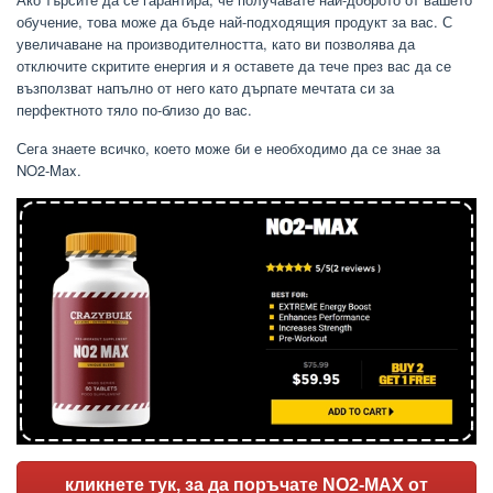
обучение, това може да бъде най-подходящия продукт за вас. С
увеличаване на производителността, като ви позволява да
отключите скритите енергия и я оставете да тече през вас да се
възползват напълно от него като дърпате мечтата си за
перфектното тяло по-близо до вас.
Сега знаете всичко, което може би е необходимо да се знае за
NO2-Max.
кликнете тук, за да поръчате NO2-MAX от