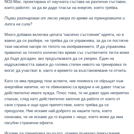
NO2-Max, проектирана от научната състава на различни съставки,
които работят, за да ви даде тласък на енергия, което трябва.
Първи разочарован от лесно умора по време на тренировките и
липса на сила?
Много добавки включва цялата “насипно състояние” идеята, но е
важно да се разбере, че трябва да се упражнява, за да се постигне
тази насипни нагоре по тялото на изображението. И да упражнява
правилно за точното количество време със съответните тегла може
да бъде досаден, ако продължавате да се уморен. Един на
издръжливостта зависи до голяма степен нивото на тренировка те
могат да участват в, както и времето за възстановяване ги отчита.
Като се има предвид тези аспекти, ние понякога се обръщат към
енергийни напитки, но те обикновено са вредни и не дават тласък
действително имате нужда. Плюс това, те ни дават един неприятен
спазъм, след като действително започне да работи от които от
своя страна е още едно препятствие, което трябва да се
преодолее. Ние искаме най-доброто за нашите тела, което
означава, че не искаме да го върнем с нещо, което може да има
пагубни странични ефекти.
Искаме да тренировка по-дълго, отнема по-малко прекъсвания,