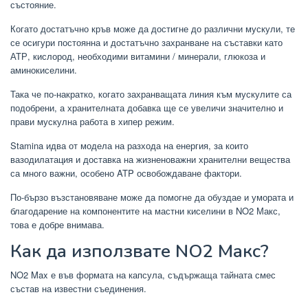
състояние.
Когато достатъчно кръв може да достигне до различни мускули, те
се осигури постоянна и достатъчно захранване на съставки като
АТР, кислород, необходими витамини / минерали, глюкоза и
аминокиселини.
Така че по-накратко, когато захранващата линия към мускулите са
подобрени, а хранителната добавка ще се увеличи значително и
прави мускулна работа в хипер режим.
Stamina идва от модела на разхода на енергия, за които
вазодилатация и доставка на жизненоважни хранителни вещества
са много важни, особено ATP освобождаване фактори.
По-бързо възстановяване може да помогне да обуздае и умората и
благодарение на компонентите на мастни киселини в NO2 Макс,
това е добре внимава.
Как да използвате NO2 Макс?
NO2 Max е във формата на капсула, съдържаща тайната смес
състав на известни съединения.