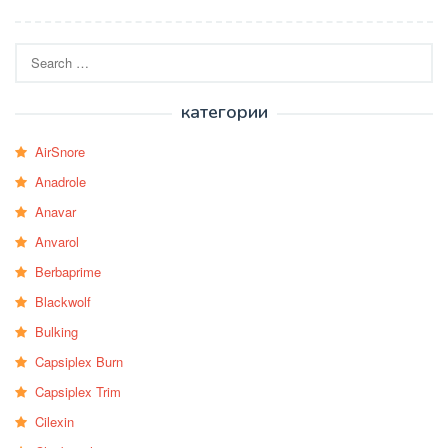
Search
for:
категории
AirSnore
Anadrole
Anavar
Anvarol
Berbaprime
Blackwolf
Bulking
Capsiplex Burn
Capsiplex Trim
Cilexin