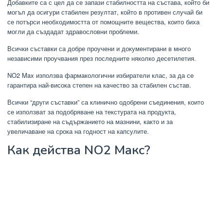
Добавките са с цел да се запази стабилността на състава, който би
могъл да осигури стабилен резултат, който в противен случай би
се потърси необходимостта от помощните вещества, които биха
могли да създадат здравословни проблеми.
Всички съставки са добре проучени и документирани в много
независими проучвания през последните няколко десетилетия.
NO2 Max използва фармакологични избиратели клас, за да се
гарантира най-висока степен на качество за стабилен състав.
Всички “други съставки” са клинично одобрени съединения, които
се използват за подобряване на текстурата на продукта,
стабилизиране на съдържанието на мазнини, както и за
увеличаване на срока на годност на капсулите.
Как действа NO2 Макс?