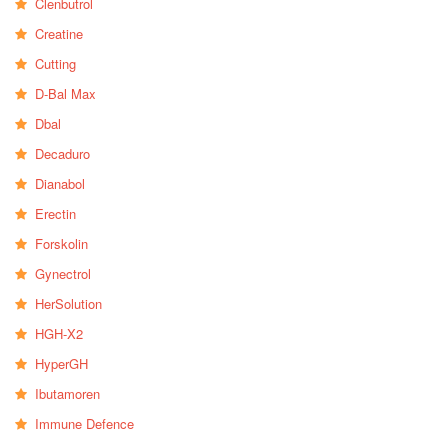
Clenbutrol
Creatine
Cutting
D-Bal Max
Dbal
Decaduro
Dianabol
Erectin
Forskolin
Gynectrol
HerSolution
HGH-X2
HyperGH
Ibutamoren
Immune Defence