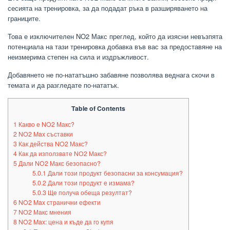
сесията на тренировка, за да подадат ръка в разширяването на
границите.
Това е изключителен NO2 Макс преглед, който да изясни невъзпята
потенциала на тази тренировка добавка във вас за предоставяне на
неизмерима степен на сила и издръжливост.
Добавянето не по-нататъшно забавяне позволява веднага скочи в
темата и да разгледате по-нататък.
Table of Contents
1
Какво е NO2 Макс?
2
NO2 Max съставки
3
Как действа NO2 Макс?
4
Как да използвате NO2 Макс?
5
Дали NO2 Макс безопасно?
5.0.1
Дали този продукт безопасни за консумация?
5.0.2
Дали този продукт е измама?
5.0.3
Ще получа обеща резултат?
6
NO2 Max странични ефекти
7
NO2 Макс мнения
8
NO2 Max: цена и къде да го купя