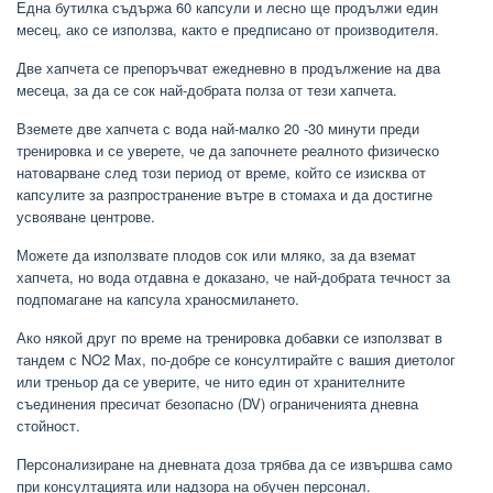
Една бутилка съдържа 60 капсули и лесно ще продължи един
месец, ако се използва, както е предписано от производителя.
Две хапчета се препоръчват ежедневно в продължение на два
месеца, за да се сок най-добрата полза от тези хапчета.
Вземете две хапчета с вода най-малко 20 -30 минути преди
тренировка и се уверете, че да започнете реалното физическо
натоварване след този период от време, който се изисква от
капсулите за разпространение вътре в стомаха и да достигне
усвояване центрове.
Можете да използвате плодов сок или мляко, за да вземат
хапчета, но вода отдавна е доказано, че най-добрата течност за
подпомагане на капсула храносмилането.
Ако някой друг по време на тренировка добавки се използват в
тандем с NO2 Max, по-добре се консултирайте с вашия диетолог
или треньор да се уверите, че нито един от хранителните
съединения пресичат безопасно (DV) ограниченията дневна
стойност.
Персонализиране на дневната доза трябва да се извършва само
при консултацията или надзора на обучен персонал.