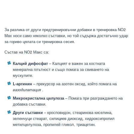
За разлика от други предтренировъчни добавки в тренировка NO2
Max носи само няколко съставки, но той съдържа достатъчно удар
за гориво цялата си тренировка сесия.
Състав на NO2 Макс са:
Калций дифосфат
– Калцият е важен за костната
минерална плътност и също помага за свиването на
мускулите.
L-аргинин
– прекурсор на азотен оксид, който помага на
вазодилатация
.
Микрокристална целулоза
– Помага при разграждането на
добавка съставки.
Други съставки
– кросповидон, стеаринова киселина,
зеленчуци стеарат, силициев диоксид, хидроксипропил
метилцелулоза, пропилей гликол, триацетин.