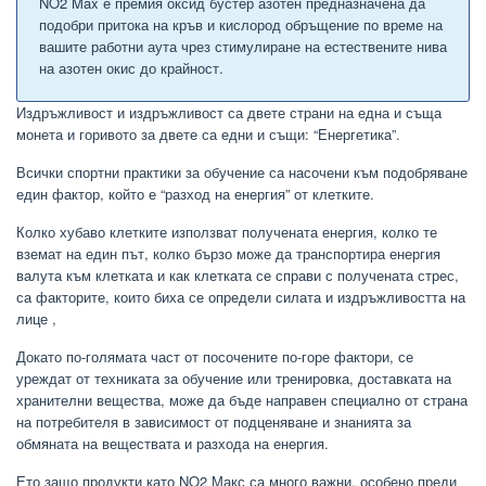
NO2 Max е премия оксид бустер азотен предназначена да
подобри притока на кръв и кислород обръщение по време на
вашите работни аута чрез стимулиране на естествените нива
на азотен окис до крайност.
Издръжливост и издръжливост са двете страни на една и съща
монета и горивото за двете са едни и същи: “Енергетика”.
Всички спортни практики за обучение са насочени към подобряване
един фактор, който е “разход на енергия” от клетките.
Колко хубаво клетките използват получената енергия, колко те
вземат на един път, колко бързо може да транспортира енергия
валута към клетката и как клетката се справи с получената стрес,
са факторите, които биха се определи силата и издръжливостта на
лице ,
Докато по-голямата част от посочените по-горе фактори, се
уреждат от техниката за обучение или тренировка, доставката на
хранителни вещества, може да бъде направен специално от страна
на потребителя в зависимост от подценяване и знанията за
обмяната на веществата и разхода на енергия.
Ето защо продукти като NO2 Макс са много важни, особено преди