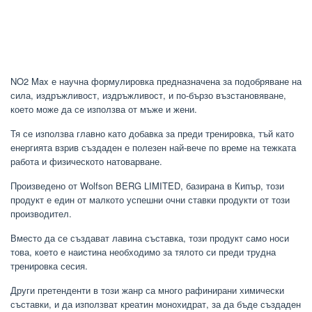
NO2 Max е научна формулировка предназначена за подобряване на
сила, издръжливост, издръжливост, и по-бързо възстановяване,
което може да се използва от мъже и жени.
Тя се използва главно като добавка за преди тренировка, тъй като
енергията взрив създаден е полезен най-вече по време на тежката
работа и физическото натоварване.
Произведено от Wolfson BERG LIMITED, базирана в Кипър, този
продукт е един от малкото успешни очни ставки продукти от този
производител.
Вместо да се създават лавина съставка, този продукт само носи
това, което е наистина необходимо за тялото си преди трудна
тренировка сесия.
Други претенденти в този жанр са много рафинирани химически
съставки, и да използват креатин монохидрат, за да бъде създаден