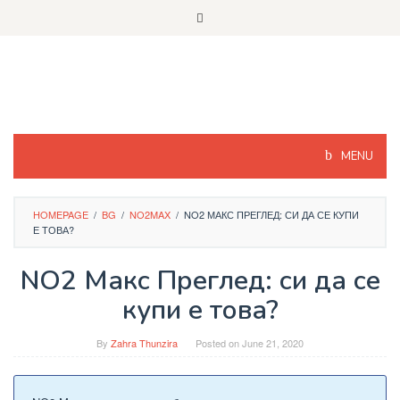
Skip
to
content
MENU
HOMEPAGE
/
BG
/
NO2MAX
/
NO2 МАКС ПРЕГЛЕД: СИ ДА СЕ КУПИ
Е ТОВА?
NO2 Макс Преглед: си да се
купи е това?
By
Zahra Thunzira
Posted on
June 21, 2020