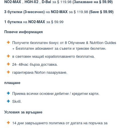
NO2-MAX
,
HGH-X2
,
D-Bal
за $ 119.98
(Запазване на $ 59.99)
3 бутилки (3-месечно)
на
NO2-MAX
за $ 119.98
(Save $ 59.99)
1 бутилка
на
NO2-MAX
за $ 59.99
Повече информация
Получете безплатен бонус от 8 Обучение & Nutrition Guides
+ Безплатен абонамент за съвети и трикове бюлетин.
в световен мащаб корабоплаването безплатна.
24- 48час бърза доставка.
гарантирана Norton пазаруване.
плащане
Приема всички основни дебитни / кредитни карти.
Skrill.
Условия за връщане
14 дни завръщането политика от датата на поръчка за