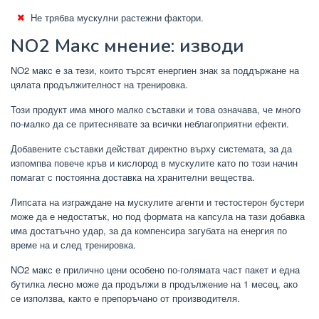
Не трябва мускулни растежни фактори.
NO2 Макс мнение: изводи
NO2 макс е за тези, които търсят енергиен знак за поддържане на
цялата продължителност на тренировка.
Този продукт има много малко съставки и това означава, че много
по-малко да се притеснявате за всички неблагоприятни ефекти.
Добавените съставки действат директно върху системата, за да
изпомпва повече кръв и кислород в мускулите като по този начин
помагат с постоянна доставка на хранителни вещества.
Липсата на изграждане на мускулите агенти и тестостерон бустери
може да е недостатък, но под формата на капсула на тази добавка
има достатъчно удар, за да компенсира загубата на енергия по
време на и след тренировка.
NO2 макс е прилично цени особено по-голямата част пакет и една
бутилка лесно може да продължи в продължение на 1 месец, ако
се използва, както е препоръчано от производителя.