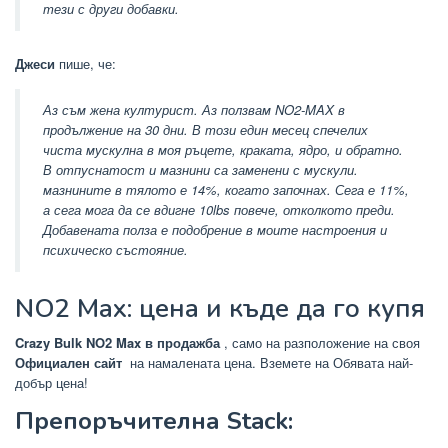
тези с други добавки.
Джеси
пише, че:
Аз съм жена културист. Аз ползвам NO2-MAX в
продължение на 30 дни. В този един месец спечелих
чиста мускулна в моя ръцете, краката, ядро, и обратно.
В отпуснатост и мазнини са заменени с мускули.
мазнините в тялото е 14%, когато започнах. Сега е 11%,
а сега мога да се вдигне 10lbs повече, отколкото преди.
Добавената полза е подобрение в моите настроения и
психическо състояние.
NO2 Max: цена и къде да го купя
Crazy Bulk NO2 Max в продажба
, само на разположение на своя
Официален сайт
на намалената цена. Вземете на Обявата най-
добър цена!
Препоръчителна Stack: