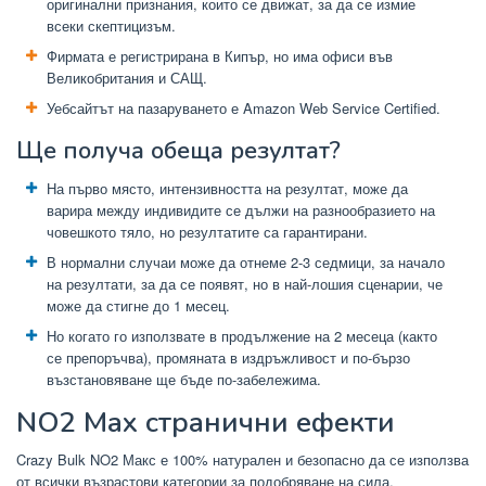
оригинални признания, които се движат, за да се измие
всеки скептицизъм.
Фирмата е регистрирана в Кипър, но има офиси във
Великобритания и САЩ.
Уебсайтът на пазаруването е Amazon Web Service Certified.
Ще получа обеща резултат?
На първо място, интензивността на резултат, може да
варира между индивидите се дължи на разнообразието на
човешкото тяло, но резултатите са гарантирани.
В нормални случаи може да отнеме 2-3 седмици, за начало
на резултати, за да се появят, но в най-лошия сценарии, че
може да стигне до 1 месец.
Но когато го използвате в продължение на 2 месеца (както
се препоръчва), промяната в издръжливост и по-бързо
възстановяване ще бъде по-забележима.
NO2 Max странични ефекти
Crazy Bulk NO2 Макс е 100% натурален и безопасно да се използва
от всички възрастови категории за подобряване на сила,