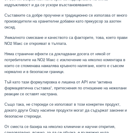
издръжливост и да се ускори възстановяването.
Съставките са добре проучени и традиционно се използва от много
производители на хранителни добавки като прекурсор за азотен
оксид.
Уникалното смесване и качеството са факторите, това, което прави
NO2 Макс се открояват в тълпата.
Няма странични ефекти са докладвани досега от някой от
потребителите на NO2 Макс с изключение на няколко коментара в
които се споменава намалява кръвното налягане, което е съвсем
нормално и в безопасни граници.
Тъй като тази формулировка е лишена от API или “активна
фармацевтична съставка”, притеснения по отношение на нежелани
реакции се оставят настрана.
Също така, не стероиди се използват в този конкретен продукт,
докато други Crazy насипни продукти могат да съдържат законни и
безопасни стероиди.
От сместа се базира на няколко клинични и научни открития,
следователно, всичко, за да се обърка, е възможно нула.