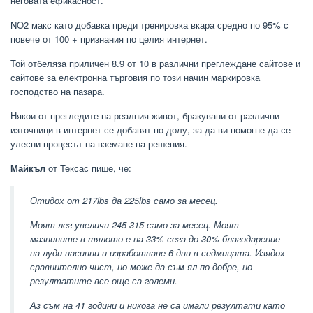
неговата ефикасност.
NO2 макс като добавка преди тренировка вкара средно по 95% с
повече от 100 + признания по целия интернет.
Той отбеляза приличен 8.9 от 10 в различни преглеждане сайтове и
сайтове за електронна търговия по този начин маркировка
господство на пазара.
Някои от прегледите на реалния живот, бракувани от различни
източници в интернет се добавят по-долу, за да ви помогне да се
улесни процесът на вземане на решения.
Майкъл
от Тексас пише, че:
Отидох от 217lbs да 225lbs само за месец.
Моят лег увеличи 245-315 само за месец. Моят
мазнините в тялото е на 33% сега до 30% благодарение
на луди насипни и изработване 6 дни в седмицата. Изядох
сравнително чист, но може да съм ял по-добре, но
резултатите все още са големи.
Аз съм на 41 години и никога не са имали резултати като