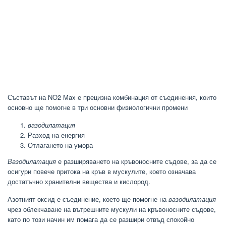
Съставът на NO2 Max е прецизна комбинация от съединения, които
основно ще помогне в три основни физиологични промени
вазодилатация
Разход на енергия
Отлагането на умора
Вазодилатация
е разширяването на кръвоносните съдове, за да се
осигури повече притока на кръв в мускулите, което означава
достатъчно хранителни вещества и кислород.
Азотният оксид е съединение, което ще помогне на
вазодилатация
чрез облекчаване на вътрешните мускули на кръвоносните съдове,
като по този начин им помага да се разшири отвъд спокойно