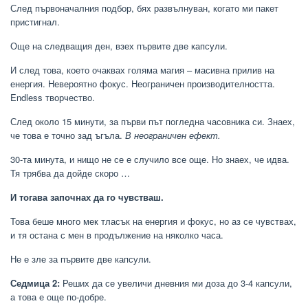
След първоначалния подбор, бях развълнуван, когато ми пакет
пристигнал.
Още на следващия ден, взех първите две капсули.
И след това, което очаквах голяма магия – масивна прилив на
енергия. Невероятно фокус. Неограничен производителността.
Endless творчество.
След около 15 минути, за първи път погледна часовника си. Знаех,
че това е точно зад ъгъла.
В неограничен ефект.
30-та минута, и нищо не се е случило все още. Но знаех, че идва.
Тя трябва да дойде скоро …
И тогава започнах да го чувстваш.
Това беше много мек тласък на енергия и фокус, но аз се чувствах,
и тя остана с мен в продължение на няколко часа.
Не е зле за първите две капсули.
Седмица 2:
Реших да се увеличи дневния ми доза до 3-4 капсули,
а това е още по-добре.