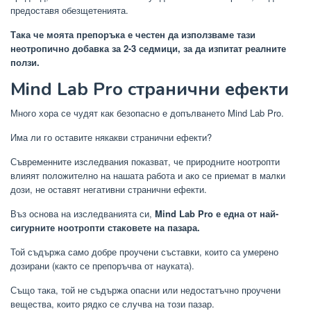
предоставя обезщетенията.
Така че моята препоръка е честен да използваме тази
неотропично добавка за 2-3 седмици, за да изпитат реалните
ползи.
Mind Lab Pro странични ефекти
Много хора се чудят как безопасно е допълването Mind Lab Pro.
Има ли го оставите някакви странични ефекти?
Съвременните изследвания показват, че природните ноотропти
влияят положително на нашата работа и ако се приемат в малки
дози, не оставят негативни странични ефекти.
Въз основа на изследванията си,
Mind Lab Pro е една от най-
сигурните ноотропти стаковете на пазара.
Той съдържа само добре проучени съставки, които са умерено
дозирани (както се препоръчва от науката).
Също така, той не съдържа опасни или недостатъчно проучени
вещества, които рядко се случва на този пазар.