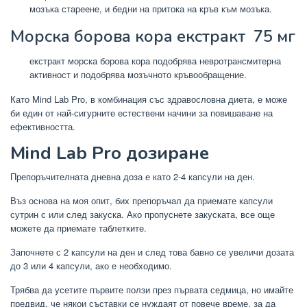
мозъка стареене, и бедни на притока на кръв към мозъка.
Морска борова кора екстракт
75 мг
екстракт морска борова кора подобрява невротрансмитерна
активност и подобрява мозъчното кръвообращение.
Като Mind Lab Pro, в комбинация със здравословна диета, е може
би един от най-сигурните естествени начини за повишаване на
ефективността.
Mind Lab Pro дозиране
Препоръчителната дневна доза е като 2-4 капсули на ден.
Въз основа на моя опит, бих препоръчал да приемате капсули
сутрин с или след закуска. Ако пропуснете закуската, все още
можете да приемате таблетките.
Започнете с 2 капсули на ден и след това бавно се увеличи дозата
до 3 или 4 капсули, ако е необходимо.
Трябва да усетите първите ползи през първата седмица, но имайте
предвид, че някои съставки се нуждаят от повече време, за да