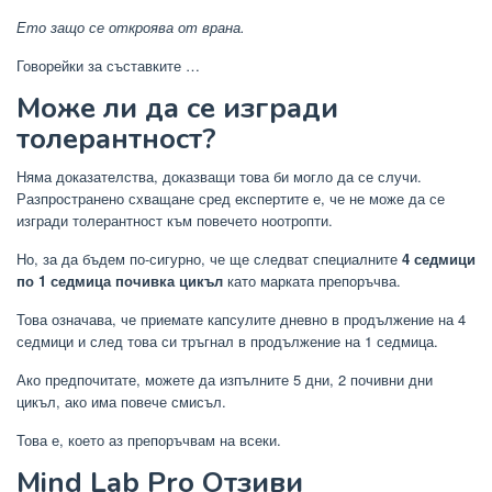
Ето защо се откроява от врана.
Говорейки за съставките …
Може ли да се изгради
толерантност?
Няма доказателства, доказващи това би могло да се случи.
Разпространено схващане сред експертите е, че не може да се
изгради толерантност към повечето ноотропти.
Но, за да бъдем по-сигурно, че ще следват специалните
4 седмици
по 1 седмица почивка цикъл
като марката препоръчва.
Това означава, че приемате капсулите дневно в продължение на 4
седмици и след това си тръгнал в продължение на 1 седмица.
Ако предпочитате, можете да изпълните 5 дни, 2 почивни дни
цикъл, ако има повече смисъл.
Това е, което аз препоръчвам на всеки.
Mind Lab Pro Отзиви