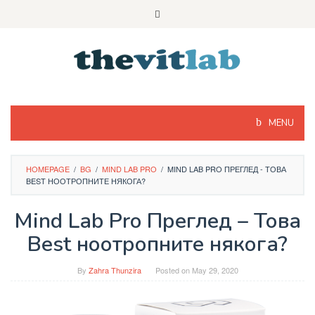
Skip
to
content
MENU
HOMEPAGE
/
BG
/
MIND LAB PRO
/
MIND LAB PRO ПРЕГЛЕД - ТОВА
BEST НООТРОПНИТЕ НЯКОГА?
Mind Lab Pro Преглед – Това
Best ноотропните някога?
By
Zahra Thunzira
Posted on
May 29, 2020