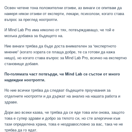
Освен четене тона положителни отзиви, аз винаги се опитвам да
намеря някои отзиви от експерти, лекари, психолози, когато става
въпрос за преглед ноотропти.
И Mind Lab Pro има няколко от тях, потвърждаващо, че той е
мозъка добавка за бъдещето на.
Ние винаги трябва да бъде доста внимателен за “експертното
мнение” (когато хората се плаща добре, те са готови да кажа
нищо), но когато става въпрос за Mind Lab Pro, всичко на експертно
становище добавя.
По-голямата част потвърди, че Mind Lab се състои от много
надеждни ноотропти.
Но ние всички трябва да следват бъдещите проучвания за
отделните ноотропти и да държат на анализ на нашата работа и
здраве.
Дори ако всеки казва, че трябва да се яде това или онова, защото
това е супер здрави и добро за тялото си, но сте алергични към
тази определена храна, това е нездравословно за вас, така че не
трябва да го ядат.