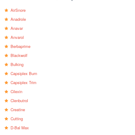
AirSnore
Anadrole
Anavar
Anvarol
Berbaprime
Blackwolf
Bulking
Capsiplex Burn
Capsiplex Trim
Cilexin
Clenbutrol
Creatine
Cutting
D-Bal Max