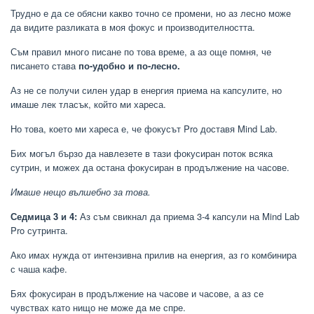
Трудно е да се обясни какво точно се промени, но аз лесно може
да видите разликата в моя фокус и производителността.
Съм правил много писане по това време, а аз още помня, че
писането става
по-удобно
и по-лесно.
Аз не се получи силен удар в енергия приема на капсулите, но
имаше лек тласък, който ми хареса.
Но това, което ми хареса е, че фокусът Pro доставя Mind Lab.
Бих могъл бързо да навлезете в тази фокусиран поток всяка
сутрин, и можех да остана фокусиран в продължение на часове.
Имаше нещо вълшебно за това.
Седмица 3 и 4:
Аз съм свикнал да приема 3-4 капсули на Mind Lab
Pro сутринта.
Ако имах нужда от интензивна прилив на енергия, аз го комбинира
с чаша кафе.
Бях фокусиран в продължение на часове и часове, а аз се
чувствах като нищо не може да ме спре.