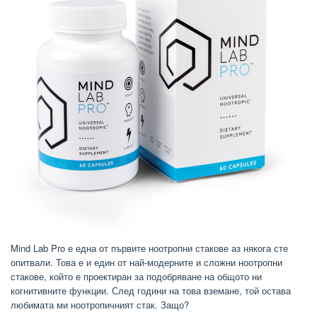
Mind Lab Pro е една от първите ноотропни стакове аз някога сте
опитвали. Това е и един от най-модерните и сложни ноотропни
стакове, който е проектиран за подобряване на общото ни
когнитивните функции. След години на това вземане, той остава
любимата ми ноотропичният стак. Защо?