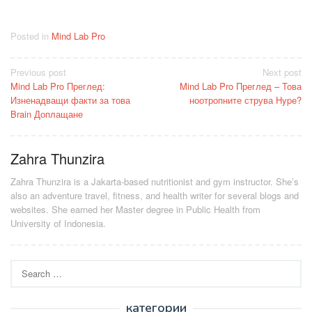
Posted in
Mind Lab Pro
Post
Previous post
Next post
Mind Lab Pro Преглед:
Mind Lab Pro Преглед – Това
navigation
Изненадващи факти за това
ноотропните струва Hype?
Brain Доплащане
Zahra Thunzira
Zahra Thunzira is a Jakarta-based nutritionist and gym instructor. She’s
also an adventure travel, fitness, and health writer for several blogs and
websites. She earned her Master degree in Public Health from
University of Indonesia.
Search
for:
категории