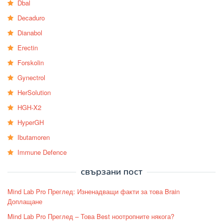
Dbal
Decaduro
Dianabol
Erectin
Forskolin
Gynectrol
HerSolution
HGH-X2
HyperGH
Ibutamoren
Immune Defence
свързани пост
Mind Lab Pro Преглед: Изненадващи факти за това Brain
Доплащане
Mind Lab Pro Преглед – Това Best ноотропните някога?