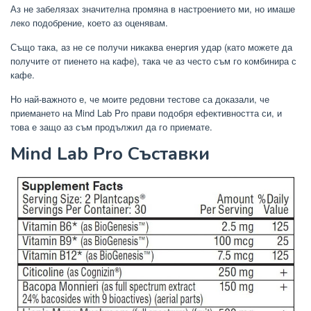
Аз не забелязах значителна промяна в настроението ми, но имаше
леко подобрение, което аз оценявам.
Също така, аз не се получи никаква енергия удар (като можете да
получите от пиенето на кафе), така че аз често съм го комбинира с
кафе.
Но най-важното е, че моите редовни тестове са доказали, че
приемането на Mind Lab Pro прави подобря ефективността си, и
това е защо аз съм продължил да го приемате.
Mind Lab Pro Съставки