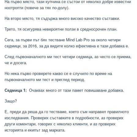
На първо място, тази купчина се състои от няколко добре известни
ноотропти (повече за тях по-долу).
На второ място, тя съдържа много високо качество съставки.
Трето, тя осигурява невероятни ползи в средносрочен план.
Сега, за първи път бях тестване Mind Lab Pro за около четири
седмици, за 2016, за да видите колко ефективна е тази добавка е.
След първоначалното ми тест четири седмица, аз често се приема,
че и досега.
Но нека първо проверете какво се е случило по време на
първоначалното ми тест и преглед период.
Седмица 1:
Очаквах много от тази памет повишаване добавка.
Защо?
Е, преди да реша да го тестваме, което съм направил правилното
изследвания. Проверих съставките в подробности, аз проверих
други коментари, говорих с няколко клиенти, и аз проверих
историята и екипът зад марката.