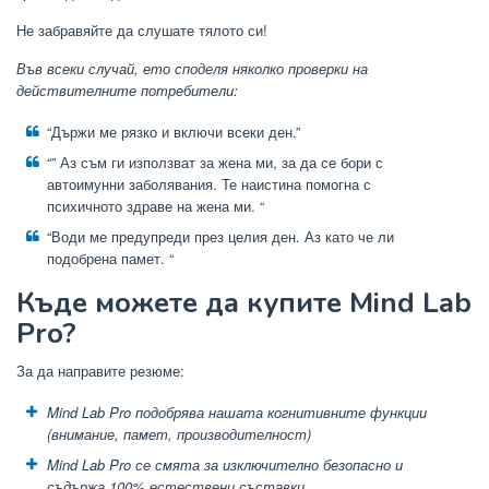
Не забравяйте да слушате тялото си!
Във всеки случай, ето споделя няколко проверки на
действителните потребители:
“Държи ме рязко и включи всеки ден.”
“” Аз съм ги използват за жена ми, за да се бори с
автоимунни заболявания. Те наистина помогна с
психичното здраве на жена ми. “
“Води ме предупреди през целия ден. Аз като че ли
подобрена памет. “
Къде можете да купите Mind Lab
Pro?
За да направите резюме:
Mind Lab Pro подобрява нашата когнитивните функции
(внимание, памет, производителност)
Mind Lab Pro се смята за изключително безопасно и
съдържа 100% естествени съставки