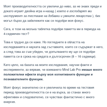
Моят производителността се увеличи до ниво, аз не знаех преди и
докато играят двойна игра н-назад (
което е господарят ми
инструмент за тестване на добавки и умните лекарства
), бих
могъл бързо да забележите как се подобри моя фокус.
Сега, е този на мозъка таблетка подобри паметта ми в периода на
4-седмичен тест?
Това е трудно да се каже. Но погледнете в областта на
изследванията и науката зад съставките, които се съдържат в него,
а след това аз съм убеден, че допълването му ще се подобри
паметта си в срока на средата и дългосрочен (8 – 16 седмици).
Като цяло, на базата на моите изследвания, научни факти и
експерименти, аз вярвам, че вземането Mind Lab Pro
имаше много
положителни ефекти върху моя когнитивните функции и
познавателните функции.
Моят фокус значително се е увеличила по време на тестовия
период производителността си е на върха, аз станах много
ефективен и следователно, се чувствах фантастично с много
енергия.