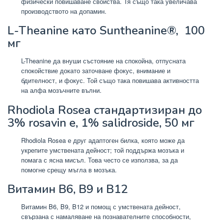
физически повишаване свойства. Тя също така увеличава
производството на допамин.
L-Theanine
като Suntheanine®,
100
мг
L-Theanine да внуши състояние на спокойна, отпусната
спокойствие докато заточване фокус, внимание и
бдителност, и фокус. Той също така повишава активността
на алфа мозъчните вълни.
Rhodiola Rosea
стандартизиран до
3% rosavin е, 1% salidroside,
50 мг
Rhodiola Rosea е друг адаптоген билка, която може да
укрепите умствената дейност; той поддържа мозъка и
помага с ясна мисъл. Това често се използва, за да
помогне срещу мъгла в мозъка.
Витамин В6, В9 и В12
Витамин B6, B9, B12 и помощ с умствената дейност,
свързана с намаляване на познавателните способности,