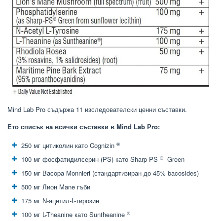
Mind Lab Pro съдържа 11 изследователски ценни съставки.
Ето списък на всички съставки в Mind Lab Pro:
®
250 мг цитиколин като Cognizin
®
100 мг фосфатидилсерин (PS) като Sharp PS
Green
150 мг Bacopa Monnieri (стандартизиран до 45% bacosides)
500 мг Лион Mane гъби
175 мг N-ацетил-L-тирозин
®
100 мг L-Theanine като Suntheanine