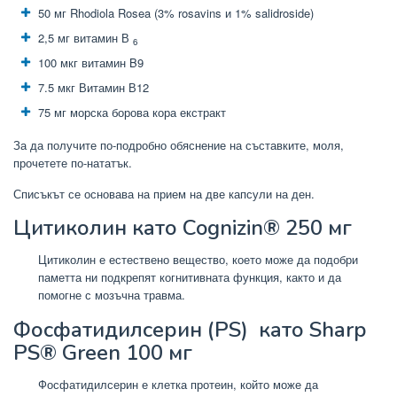
50 мг Rhodiola Rosea (3% rosavins и 1% salidroside)
2,5 мг витамин В
6
100 мкг витамин B9
7.5 мкг Витамин В12
75 мг морска борова кора екстракт
За да получите по-подробно обяснение на съставките, моля,
прочетете по-нататък.
Списъкът се основава на прием на две капсули на ден.
Цитиколин
като Cognizin®
250 мг
Цитиколин е естествено вещество, което може да подобри
паметта ни подкрепят когнитивната функция, както и да
помогне с мозъчна травма.
Фосфатидилсерин (PS)
като Sharp
PS® Green
100 мг
Фосфатидилсерин е клетка протеин, който може да