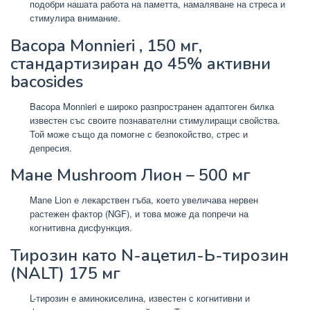
подобри нашата работа на паметта, намаляване на стреса и
стимулира внимание.
Bacopa Monnieri
,
150 мг,
стандартизиран до 45% активни
bacosides
Bacopa Monnieri е широко разпространен адаптоген билка
известен със своите познавателни стимулиращи свойства.
Той може също да помогне с безпокойство, стрес и
депресия.
Мане Mushroom Лион – 500 мг
Mane Lion е лекарствен гъба, което увеличава нервен
растежен фактор (NGF), и това може да попречи на
когнитивна дисфункция.
Тирозин
като N-ацетил-Ь-тирозин
(NALT)
175 мг
L-тирозин е аминокиселина, известен с когнитивни и