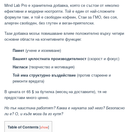
Mind Lab Pro е хранителна добавка, която се състои от няколко
ефективни и модерни ноотропти. Той е един от най-сложните
формули там, и той е свободен кофеин, Стаи за ГМО, без соя,
алерген свободен, без глутен и веган-приятелски.
Тази добавка мозък повишаване влияе положително върху четири
основни области на когнитивните функции:
Памет
(учене и изземване)
Вашият цялостната производителност
(скорост и фокус)
Нагласи
(творчество и мотивация)
Той има структурно въздействие
(против стареене и
ремонти вредата)
В цената от 65 $ за бутилка (месец на доставките), тя не
предостави много ценно.
Но пък наистина работят? Каква е науката зад него? Безопасно
ли е? О, и къде мога да го купя?
Table of Contents
[
show
]