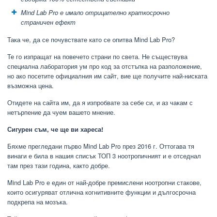
Mind Lab Pro е имало отрицателно краткосрочно
страничен ефект
Така че, да се почувствате като се опитва Mind Lab Pro?
Те го изпращат на повечето страни по света. Не съществува
специална лаборатория ум про код за отстъпка на разположение,
но ако посетите официалния им сайт, вие ще получите най-ниската
възможна цена.
Отидете на сайта им, да я изпробвате за себе си, и аз чакам с
нетърпение да чуем вашето мнение.
Сигурен съм, че ще ви хареса!
Бяхме прегледани първо Mind Lab Pro през 2016 г. Оттогава тя
винаги е била в нашия списък ТОП 3 ноотропичният и е отседнал
там през тази година, както добре.
Mind Lab Pro е един от най-добре премислени ноотропни стакове,
които осигуряват отлична когнитивните функции и дългосрочна
подкрепа на мозъка.