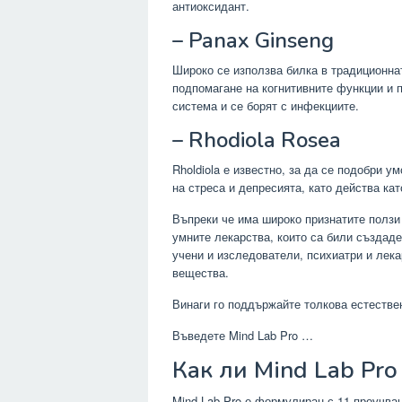
антиоксидант.
– Panax Ginseng
Широко се използва билка в традиционна
подпомагане на когнитивните функции и п
система и се борят с инфекциите.
– Rhodiola Rosea
Rholdiola е известно, за да се подобри 
на стреса и депресията, като действа ка
Въпреки че има широко признатите ползи 
умните лекарства, които са били създаде
учени и изследователи, психиатри и лека
вещества.
Винаги го поддържайте толкова естествен
Въведете Mind Lab Pro …
Как ли Mind Lab Pro
Mind Lab Pro е формулиран с 11 проучван