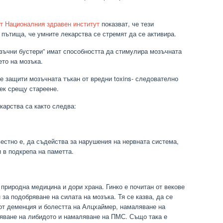
т Националния здравен институт
показват, че тези
пътища, че умните лекарства се стремят да се активира.
озъчни бустери” имат способността да стимулира мозъчната
ето на мозъка.
се защити мозъчната тъкан от вредни toxins- следователно
ек срещу стареене.
карства са както следва:
естно е, да съдейства за нарушения на нервната система,
и в подкрепа на паметта.
 природна медицина и дори храна. Гинко е почитан от векове
 за подобряване на силата на мозъка. Тя се казва, да се
от деменция и болестта на Алцхаймер, намаляване на
яване на либидото и намаляване на ПМС. Също така е