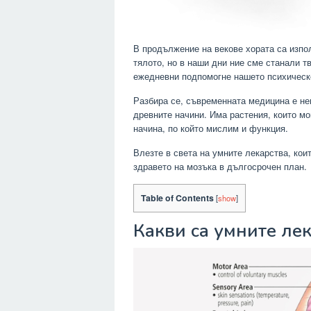
В продължение на векове хората са изпо
тялото, но в наши дни ние сме станали т
ежедневни подпомогне нашето психическ
Разбира се, съвременната медицина е нев
древните начини. Има растения, които мог
начина, по който мислим и функция.
Влезте в света на умните лекарства, кои
здравето на мозъка в дългосрочен план.
Table of Contents
[
show
]
Какви са умните ле