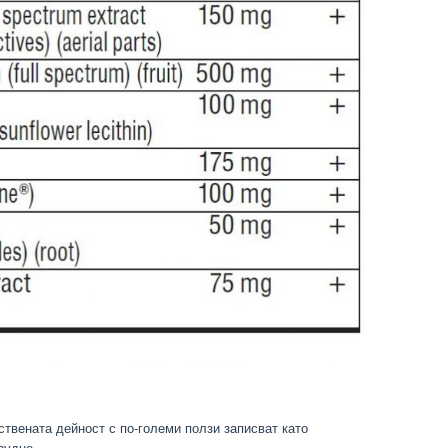
твената дейност с по-големи ползи записват като
рудно.