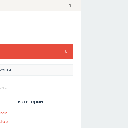
ТРОПТИ
категории
Snore
drole