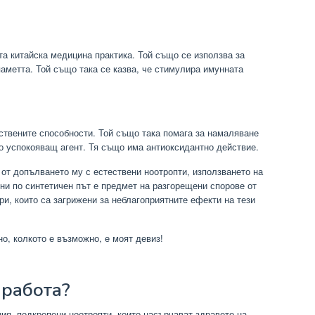
та китайска медицина практика. Той също се използва за
аметта. Той също така се казва, че стимулира имунната
умствените способности. Той също така помага за намаляване
то успокояващ агент. Тя също има антиоксидантно действие.
от допълването му с естествени ноотропти, използването на
ни по синтетичен път е предмет на разгорещени спорове от
ри, които са загрижени за неблагоприятните ефекти на тези
о, колкото е възможно, е моят девиз!
 работа?
ия, подкрепени ноотропти, които насърчават здравето на