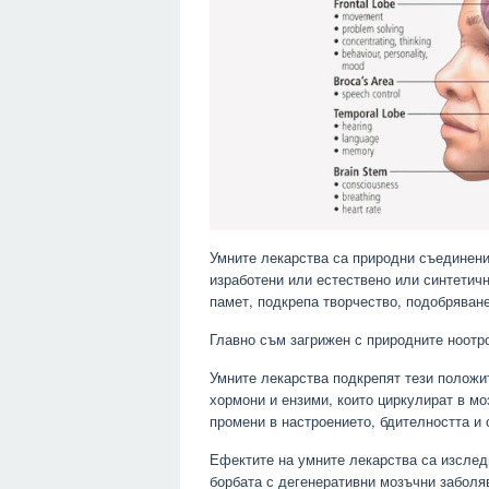
Умните лекарства са природни съединения
изработени или естествено или синтетичн
памет, подкрепа творчество, подобряване
Главно съм загрижен с природните ноотро
Умните лекарства подкрепят тези положи
хормони и ензими, които циркулират в м
промени в настроението, бдителността и 
Ефектите на умните лекарства са изслед
борбата с дегенеративни мозъчни заболя