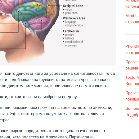
използ
Mind L
страни
Phen24
реакци
Прегле
решени
, които действат като за усилване на когнитивността. Те са
Testo-
о, и подобряване на функцията на мозъка чрез заточване
Sustan
 на двигателните умения, и насърчаване на мотивацията.
Прегле
пти, от които някои са изброени по-долу.
повиша
телни промени чрез промяна на количеството на химикали,
Semena
озъка. Ефекти от приема на умните лекарства включват
Подобр
стрес.
вани широко поради тяхното потенциално използване в
вания, като болестта на Алцхаймер, Паркинсон и