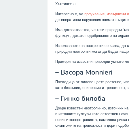
Хънтингтън.
Интересно е, че
проучвания, извършени о
дегенеративни нарушения заемат същите 
Има доказателства, че тези природни “м
функция, докато подобряването на здрав
Използването на ноотропти се казва, да 
природни ноотропти могат да бъдат нащр
Примери на известни природни умните ле
– Bacopa Monnieri
Последица от лилаво цветя растение, изв
като безсъние, епилепсия и тревожност, 
– Гинко билоба
Добре известен неотропично, източник на
в източните култури като естествен начин
повиши концентрацията, намалява риска 
симптомите на тревожност и дори подобр