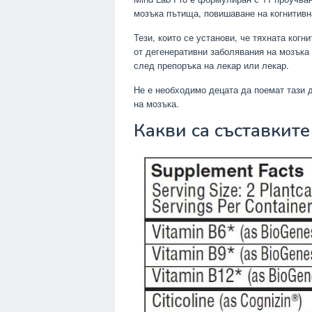
мозъка пътища, повишаване на когнитивн
Тези, които се установи, че тяхната когн
от дегенеративни заболявания на мозъка
след препоръка на лекар или лекар.
Не е необходимо децата да поемат тази д
на мозъка.
Какви са съставките