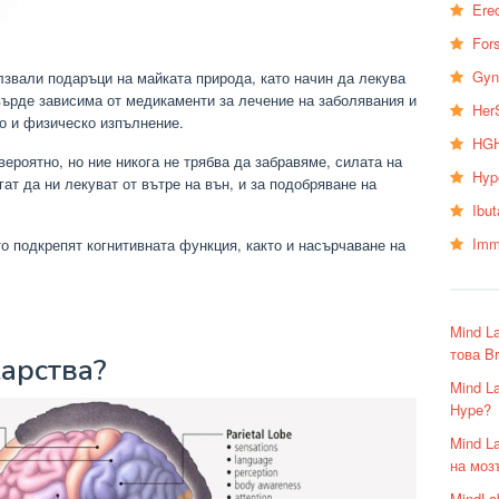
Erec
Fors
Gyn
лзвали подаръци на майката природа, като начин да лекува
върде зависима от медикаменти за лечение на заболявания и
Her
о и физическо изпълнение.
HGH
ероятно, но ние никога не трябва да забравяме, силата на
Hyp
ат да ни лекуват от вътре на вън, и за подобряване на
Ibu
Imm
то подкрепят когнитивната функция, както и насърчаване на
Mind L
това B
карства?
Mind L
Hype?
Mind L
на моз
MindLa