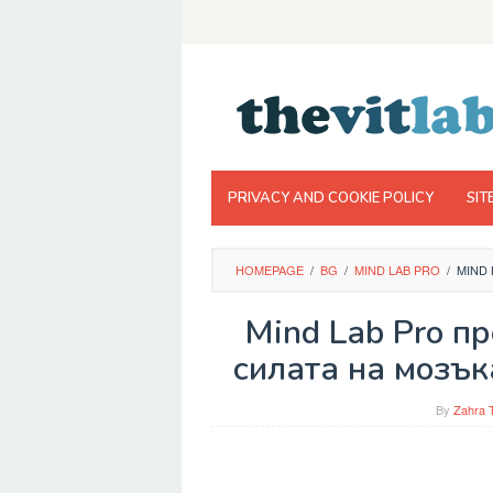
Skip
to
content
PRIVACY AND COOKIE POLICY
SIT
HOMEPAGE
/
BG
/
MIND LAB PRO
/
MIND
Mind Lab Pro п
силата на мозък
By
Zahra 