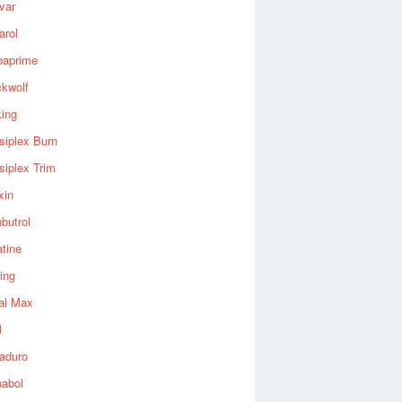
var
arol
baprime
ckwolf
king
siplex Burn
siplex Trim
xin
butrol
tine
ing
al Max
l
aduro
nabol