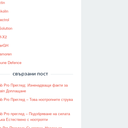
tin
kolin
ectrol
Solution
-X2
erGH
tamoren
une Defence
свързани пост
ab Pro Преглед: Изненадващи факти за
rain Доплащане
ab Pro Преглед – Това ноотропните струва
ab Pro преглед – Подобряване на силата
ъка Естествено с ноотропти
b Pro Преглед: Съставки, Насоки за