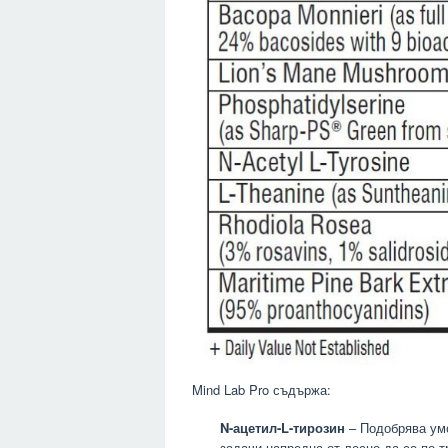
Mind Lab Pro съдържа:
N-ацетил-L-тирозин
– Подобрява умс
задачи напредна от лесно да се по-т