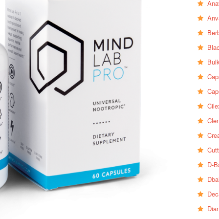
Ana
Anv
Ber
Bla
Bul
Cap
Cap
Cile
Clen
Crea
Cutt
D-B
Dba
Dec
Dia