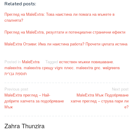
Related posts:
Преглед на MaleExtra: Това наистина ли помага на мъжете в
спалнята?
Преглед на MaleExtra, резултати и потенциални странични ефекти
MaleExtra Отзиви: Има ли наистина работа? Прочети цялата истина
Posted in
MaleExtra
Tagged
естествен мъжки повишаване
,
maleextra
,
maleextra срещу vigrx плюс
,
maleextra gnc
,
walgreens
תוספת גברית
Post
Previous post
Next post
MaleExtra преглед – Най-
MaleExtra Мъж Подобряване
navigation
добрите хапчета за подобряване
хапче преглед – струва пари ли
Мъж
е?
Zahra Thunzira