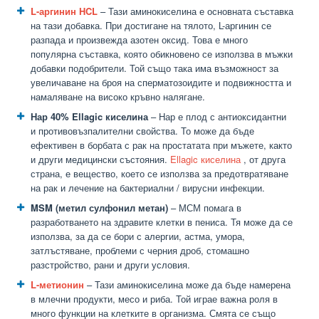
L-аргинин HCL
– Тази аминокиселина е основната съставка
на тази добавка. При достигане на тялото, L-аргинин се
разпада и произвежда азотен оксид. Това е много
популярна съставка, която обикновено се използва в мъжки
добавки подобрители. Той също така има възможност за
увеличаване на броя на сперматозоидите и подвижността и
намаляване на високо кръвно налягане.
Нар 40% Ellagic киселина
– Нар е плод с антиоксидантни
и противовъзпалителни свойства. То може да бъде
ефективен в борбата с рак на простатата при мъжете, както
и други медицински състояния.
Ellagic киселина
, от друга
страна, е вещество, което се използва за предотвратяване
на рак и лечение на бактериални / вирусни инфекции.
MSM (метил сулфонил метан)
– МСМ помага в
разработването на здравите клетки в пениса. Тя може да се
използва, за да се бори с алергии, астма, умора,
затлъстяване, проблеми с черния дроб, стомашно
разстройство, рани и други условия.
L-метионин
– Тази аминокиселина може да бъде намерена
в млечни продукти, месо и риба. Той играе важна роля в
много функции на клетките в организма. Смята се също