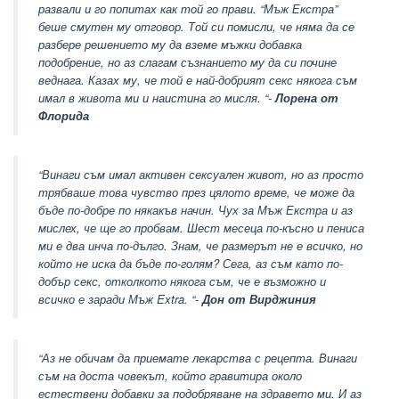
развали и го попитах как той го прави. “Мъж Екстра”
беше смутен му отговор. Той си помисли, че няма да се
разбере решението му да вземе мъжки добавка
подобрение, но аз слагам съзнанието му да си почине
веднага. Казах му, че той е най-добрият секс някога съм
имал в живота ми и наистина го мисля. “-
Лорена от
Флорида
“Винаги съм имал активен сексуален живот, но аз просто
трябваше това чувство през цялото време, че може да
бъде по-добре по някакъв начин. Чух за Мъж Екстра и аз
мислех, че ще го пробвам. Шест месеца по-късно и пениса
ми е два инча по-дълго. Знам, че размерът не е всичко, но
който не иска да бъде по-голям? Сега, аз съм като по-
добър секс, отколкото някога съм, че е възможно и
всичко е заради Мъж Extra. “-
Дон от Вирджиния
“Аз не обичам да приемате лекарства с рецепта. Винаги
съм на доста човекът, който гравитира около
естествени добавки за подобряване на здравето ми. И аз