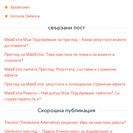
Ibutamoren
Immune Defence
свързани пост
MaleExtra Мъж Подобряване на преглед – Какви резултати можете
да очаквате?
Преглед на MaleExtra: Това наистина ли помага на мъжете в
спалнята?
MaleExtra хапчета Преглед: Резултати, съставки и странични
ефекти
Преглед на MaleExtra, резултати и потенциални странични ефекти
MaleExtra Ревюта – Най-добър Мъж Подобряване таблетки? Си
струва парите ли е?
Скорошна публикация
Trenorol (Trenbolone Alternative) рецензия: Има ли наистина работа?
Clenbutrol преглед – Правна Кленбутерол за бодибилдинг и