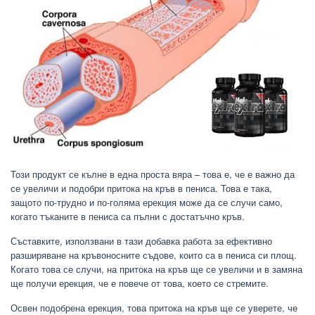
Този продукт се кълне в една проста вяра – това е, че е важно да
се увеличи и подобри притока на кръв в пениса. Това е така,
защото по-трудно и по-голяма ерекция може да се случи само,
когато тъканите в пениса са пълни с достатъчно кръв.
Съставките, използвани в тази добавка работа за ефективно
разширяване на кръвоносните съдове, които са в пениса си площ.
Когато това се случи, на притока на кръв ще се увеличи и в замяна
ще получи ерекция, че е повече от това, което се стремите.
Освен подобрена ерекция, това притока на кръв ще се уверете, че