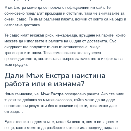
Мъж Екстра може да се поръча от официалния им сайт. Те
обикновено предлагат промоции и отстъпки, така че внимавайте за
онези, също. Те имат различни пакети, всички от които са на бърз и
безплатна доставка.
Те също имат никакъв риск, не-караница, връщане на парите, които
можете да използвате в рамките на 60 дни от доставката. Със
сигурност ще получите пълно възстановяване, минус
транспортните такси. Това само показва колко уверен
производителят е, когато става въпрос за качеството и ефекта на
този продукт.
Дали Мъж Екстра наистина
работа или е измама?
Няма съмнение, че
Мъж Екстра
определено работи. Ако сте били
търсят за добавка за мъжки аксесоар, който може да ви даде
положителни резултати без странични ефекти, това може да е
отговорът.
Единственият недостатък е, може би цената, която всъщност е
нещо, което можете да разберете като се има предвид вида на