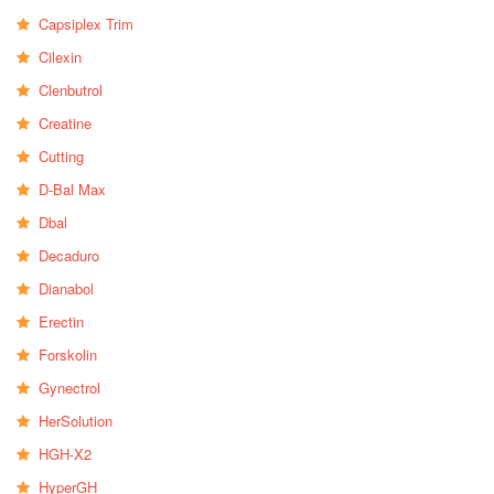
Capsiplex Trim
Cilexin
Clenbutrol
Creatine
Cutting
D-Bal Max
Dbal
Decaduro
Dianabol
Erectin
Forskolin
Gynectrol
HerSolution
HGH-X2
HyperGH