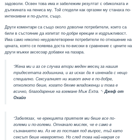
задоволи. Освен това има и забележим резултат с обиколката и
дължината на пениса му. Той сподели как оргазми му станаха по-
интензивни и по-дълги, също.
Други коментари са също около доволни потребители, които са
били в състояние да изпитат по-добри ерекции и издръжливост.
Има само няколко неудовлетворени потребители по отношение на
цената, която се появява доста по-високи в сравнение с цените на
други мъжки аксесоар добавки на пазара.
“Жена ми и аз се случва втори меден месец за нашия
тридесетата годишнина, и аз исках да я изненада с нещо
специално. Сексуалният ни живот вече е по-добре,
отколкото беше, когато бяхме младоженци и това е
всичко, благодарение на вземане Мъж Extra. “-
Джеф от
Охайо
“Забелязах, че ерекцията приятеля ми беше все по-
големи и по-големи. Отначало мислех, че е само в
съзнанието ми. Аз не го поставя под въпрос, тъй като
сексът беше невероятно. Но след това най-накрая се