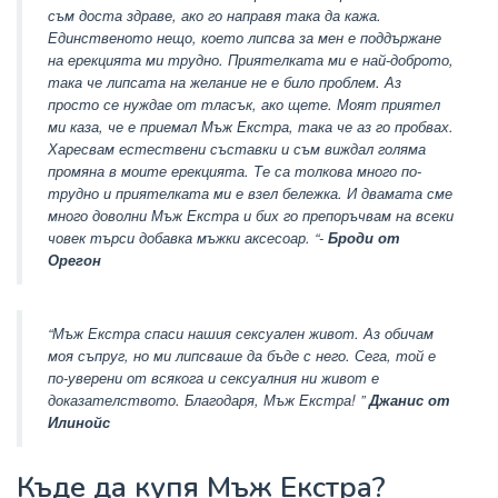
съм доста здраве, ако го направя така да кажа.
Единственото нещо, което липсва за мен е поддържане
на ерекцията ми трудно. Приятелката ми е най-доброто,
така че липсата на желание не е било проблем. Аз
просто се нуждае от тласък, ако щете. Моят приятел
ми каза, че е приемал Мъж Екстра, така че аз го пробвах.
Харесвам естествени съставки и съм виждал голяма
промяна в моите ерекцията. Те са толкова много по-
трудно и приятелката ми е взел бележка. И двамата сме
много доволни Мъж Екстра и бих го препоръчвам на всеки
човек търси добавка мъжки аксесоар. “-
Броди от
Орегон
“Мъж Екстра спаси нашия сексуален живот. Аз обичам
моя съпруг, но ми липсваше да бъде с него. Сега, той е
по-уверени от всякога и сексуалния ни живот е
доказателството. Благодаря, Мъж Екстра! ”
Джанис от
Илинойс
Къде да купя Мъж Екстра?