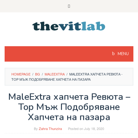
Skip
to
content
MENU
HOMEPAGE
/
BG
/
MALEEXTRA
/
MALEEXTRA ХАПЧЕТА РЕВЮТА -
TOP МЪЖ ПОДОБРЯВАНЕ ХАПЧЕТА НА ПАЗАРА
MaleExtra хапчета Ревюта –
Top Мъж Подобряване
Хапчета на пазара
By
Zahra Thunzira
Posted on
July 18, 2020