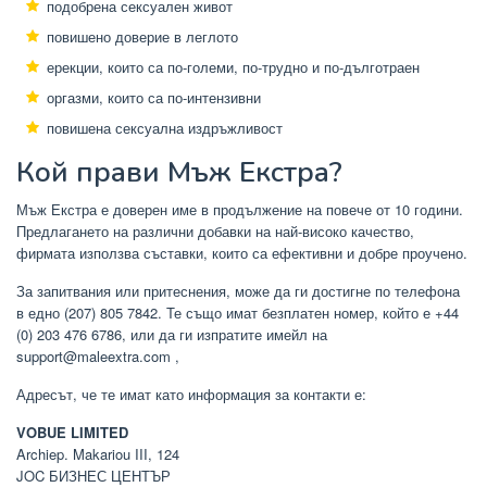
подобрена сексуален живот
повишено доверие в леглото
ерекции, които са по-големи, по-трудно и по-дълготраен
оргазми, които са по-интензивни
повишена сексуална издръжливост
Кой прави Мъж Екстра?
Мъж Екстра е доверен име в продължение на повече от 10 години.
Предлагането на различни добавки на най-високо качество,
фирмата използва съставки, които са ефективни и добре проучено.
За запитвания или притеснения, може да ги достигне по телефона
в едно (207) 805 7842. Те също имат безплатен номер, който е +44
(0) 203 476 6786, или да ги изпратите имейл на
support@maleextra.com ,
Адресът, че те имат като информация за контакти е:
VOBUE LIMITED
Archiep. Makariou III, 124
JOC БИЗНЕС ЦЕНТЪР