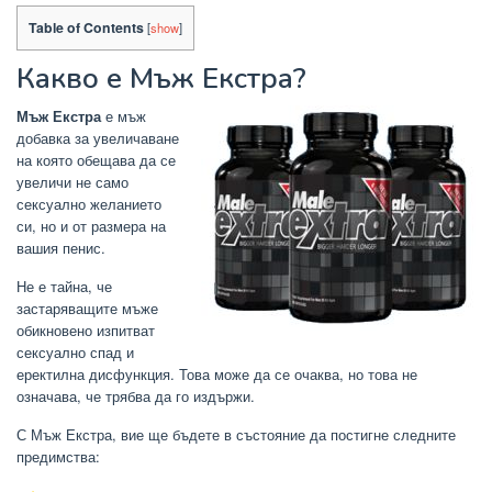
Table of Contents
[
show
]
Какво е Мъж Екстра?
Мъж Екстра
е мъж
добавка за увеличаване
на която обещава да се
увеличи не само
сексуално желанието
си, но и от размера на
вашия пенис.
Не е тайна, че
застаряващите мъже
обикновено изпитват
сексуално спад и
еректилна дисфункция. Това може да се очаква, но това не
означава, че трябва да го издържи.
С Мъж Екстра, вие ще бъдете в състояние да постигне следните
предимства: