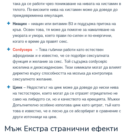
така да се работи чрез понижаване на нивата на хистамин в
тялото. По-високите нива на хистамин може да доведе до
преждевременна еякулация.
Ниацин
– ниацин или витамин В3 и поддържа притока на
кръв. Освен това, тя може да помогне за намаляване на
умората и умора, което прави по-силен и по-енергични,
когато е време да правят секс.
Cordyceps
– Това гъбички работи като естествен
афродизиак и е известно, че се подобри сексуалната
функция и желание за секс. Той съдържа cordycepic
киселина и деоксиаденозин. Тези химикали могат да влияят
директно върху способността на мозъка да контролира
сексуалното желание.
Цинк
– Недостигът на цинк може да доведе до ниски нива
на тестостерон, които могат да се отразят отрицателно не
само на либидото си, но и качеството на ерекцията. Мъжки
Допълнително особено използва цинк като цитрат, тъй като
това е известно, че е лесно да се абсорбират в сравнение с
други източници на цинк.
Мъж Екстра странични ефекти