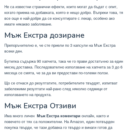
Не са известни странични ефекти, които могат да бъдат с опит,
когато приема на добавката, която е нещо добро. Въпреки това, тя
все още е най-добре да се консултирате с лекар, особено ако
имате някакво заболяване.
Мъж Екстра дозиране
Препоръчително е, че сте приели по 3 капсули на Мъж Екстра
всеки ден.
Бутилка съдържа 90 хапчета, така че го прави достатъчно за един
месец доставка. Последователно използване на хапчета за 3 до 6
месеца се смята, че за да ви предостави по-големи ползи.
Що се отнася до резултатите, потребителите твърдят, изпитват
забележими резултати най-рано след няколко седмици от
използването на продукта.
Мъж Екстра Отзиви
Има много личен
Мъж Екстра коментари
онлайн, както и
повечето от тях са положителни. На Amazon, един потвърден
покупка твърди, че тази добавка го твърдо и винаги готов да