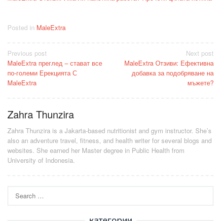
Posted in
MaleExtra
Post
Previous post
Next post
MaleExtra преглед – стават все
MaleExtra Отзиви: Ефективна
navigation
по-големи Ерекцията С
добавка за подобряване на
MaleExtra
мъжете?
Zahra Thunzira
Zahra Thunzira is a Jakarta-based nutritionist and gym instructor. She’s
also an adventure travel, fitness, and health writer for several blogs and
websites. She earned her Master degree in Public Health from
University of Indonesia.
Search
for:
категории