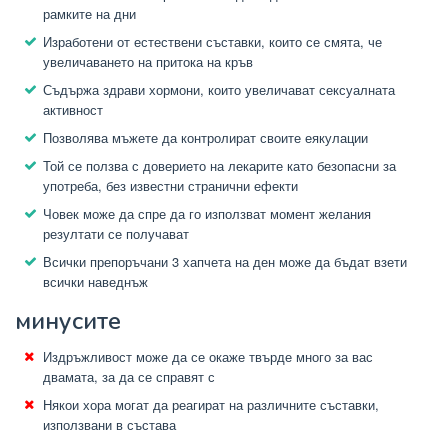
рамките на дни
Изработени от естествени съставки, които се смята, че
увеличаването на притока на кръв
Съдържа здрави хормони, които увеличават сексуалната
активност
Позволява мъжете да контролират своите еякулации
Той се ползва с доверието на лекарите като безопасни за
употреба, без известни странични ефекти
Човек може да спре да го използват момент желания
резултати се получават
Всички препоръчани 3 хапчета на ден може да бъдат взети
всички наведнъж
минусите
Издръжливост може да се окаже твърде много за вас
двамата, за да се справят с
Някои хора могат да реагират на различните съставки,
използвани в състава