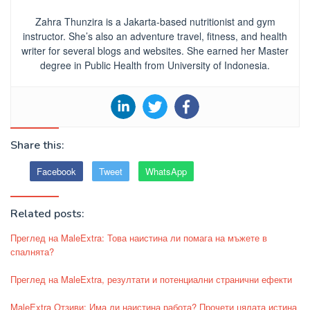
Zahra Thunzira is a Jakarta-based nutritionist and gym
instructor. She’s also an adventure travel, fitness, and health
writer for several blogs and websites. She earned her Master
degree in Public Health from University of Indonesia.
Share this:
Facebook
Tweet
WhatsApp
Related posts:
Преглед на MaleExtra: Това наистина ли помага на мъжете в
спалнята?
Преглед на MaleExtra, резултати и потенциални странични ефекти
MaleExtra Отзиви: Има ли наистина работа? Прочети цялата истина