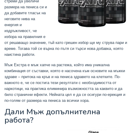
стреми да увеличи
размера на пениса си и
да добавите тласък на
неговите нива на
енергия и
издръжливост, че
избора на правилния е
от решаващо значение, тъй като грешен избор ще му струва пари и
време. Тогава той се върна по пътя си търси нова добавка, която
наистина работи.
Мъж Екстра е мъж хапче на растежа, който има уникална
комбинация от съставки, която е насочена към основите на мъжки
здраве – притока на кръв и на пениса здравето на клетките. По-
важното е, че се постига тези резултати с необходимостта от
наркотици, на практика елиминира възможността за каквито и да
било странични ефекти. Нейната цел е да се осигури по-ерекция и
по-голям от размера на пениса за всички хора.
Дали Мъж допълнителна
работа?