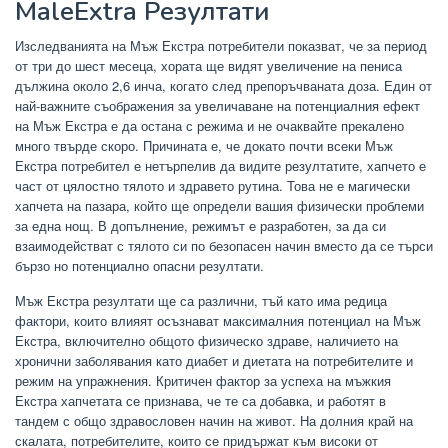
MaleExtra Резултати
Изследванията на Мъж Екстра потребители показват, че за период
от три до шест месеца, хората ще видят увеличение на пениса
дължина около 2,6 инча, когато след препоръчваната доза. Един от
най-важните съображения за увеличаване на потенциалния ефект
на Мъж Екстра е да остана с режима и не очаквайте прекалено
много твърде скоро. Причината е, че докато почти всеки Мъж
Екстра потребител е нетърпелив да видите резултатите, хапчето е
част от цялостно тялото и здравето рутина. Това не е магически
хапчета на пазара, който ще определи вашия физически проблеми
за една нощ. В допълнение, режимът е разработен, за да си
взаимодействат с тялото си по безопасен начин вместо да се търси
бързо но потенциално опасни резултати.
Мъж Екстра резултати ще са различни, тъй като има редица
фактори, които влияят осъзнават максималния потенциал на Мъж
Екстра, включително общото физическо здраве, наличието на
хронични заболявания като диабет и диетата на потребителите и
режим на упражнения. Критичен фактор за успеха на мъжкия
Екстра хапчетата се признава, че те са добавка, и работят в
тандем с общо здравословен начин на живот. На долния край на
скалата, потребителите, които се придържат към високи от