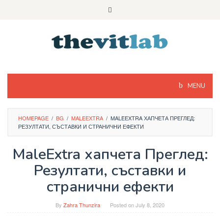
Skip
to
content
MENU
HOMEPAGE
/
BG
/
MALEEXTRA
/
MALEEXTRA ХАПЧЕТА ПРЕГЛЕД:
РЕЗУЛТАТИ, СЪСТАВКИ И СТРАНИЧНИ ЕФЕКТИ
MaleExtra хапчета Преглед:
Резултати, съставки и
странични ефекти
By
Zahra Thunzira
Posted on
July 8, 2020