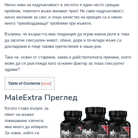
Ниско ниво на издръжливост в леглото е един често срещан
проблем, повечето мъже минават през! Не само издръжливост,
ниско желание за секс и лошо качество на ерекция са и някои
много “преобладаващи” проблеми при мъжете.
Въпреки, че възрастта има тенденция да играе важна роля в това
да засегне сексуален живот, обаче, дори и по-млади мъже са
докладвани в лице такива притеснения в наши дни.
Така че, освен от стареене, каква е действителната причина, която
може да се разглежда като основен фактор за лошо сексуално
здраве?
Table of Contents
[
show
]
MaleExtra Преглед
Когато става въпрос за
обект на мъжки
повишаване хапчета,
има много да избирате.
За човек, който се