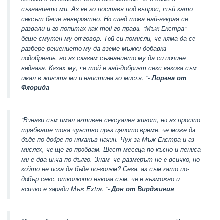
съзнанието ми. Аз не го поставя под въпрос, тъй като
сексът беше невероятно. Но след това най-накрая се
развали и го попитах как той го прави. “Мъж Екстра”
беше смутен му отговор. Той си помисли, че няма да се
разбере решението му да вземе мъжки добавка
подобрение, но аз слагам съзнанието му да си почине
веднага. Казах му, че той е най-добрият секс някога съм
имал в живота ми и наистина го мисля. “-
Лорена от
Флорида
“Винаги съм имал активен сексуален живот, но аз просто
трябваше това чувство през цялото време, че може да
бъде по-добре по някакъв начин. Чух за Мъж Екстра и аз
мислех, че ще го пробвам. Шест месеца по-късно и пениса
ми е два инча по-дълго. Знам, че размерът не е всичко, но
който не иска да бъде по-голям? Сега, аз съм като по-
добър секс, отколкото някога съм, че е възможно и
всичко е заради Мъж Extra. “-
Дон от Вирджиния