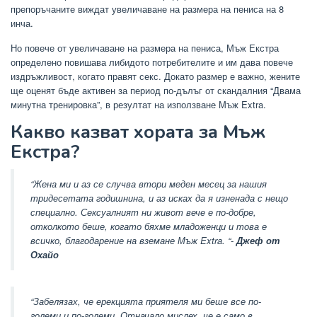
препоръчаните виждат увеличаване на размера на пениса на 8
инча.
Но повече от увеличаване на размера на пениса, Мъж Екстра
определено повишава либидото потребителите и им дава повече
издръжливост, когато правят секс. Докато размер е важно, жените
ще оценят бъде активен за период по-дълъг от скандалния “Двама
минутна тренировка”, в резултат на използване Мъж Extra.
Какво казват хората за Мъж
Екстра?
“Жена ми и аз се случва втори меден месец за нашия
тридесетата годишнина, и аз исках да я изненада с нещо
специално. Сексуалният ни живот вече е по-добре,
отколкото беше, когато бяхме младоженци и това е
всичко, благодарение на вземане Мъж Extra. “-
Джеф от
Охайо
“Забелязах, че ерекцията приятеля ми беше все по-
големи и по-големи. Отначало мислех, че е само в