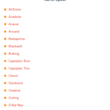
AirSnore
Anadrole
Anavar
Anvarol
Berbaprime
Blackwolf
Bulking
Capsiplex Burn
Capsiplex Trim
Cilexin
Clenbutrol
Creatine
Cutting
D-Bal Max