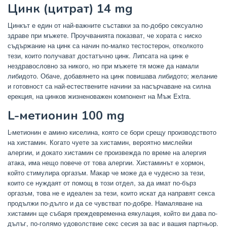
Цинк (цитрат) 14 mg
Цинкът е един от най-важните съставки за по-добро сексуално
здраве при мъжете. Проучванията показват, че хората с ниско
съдържание на цинк са начин по-малко тестостерон, отколкото
тези, които получават достатъчно цинк. Липсата на цинк е
нездравословно за никого, но при мъжете тя може да намали
либидото. Обаче, добавянето на цинк повишава либидото; желание
и готовност са най-естествените начини за насърчаване на силна
ерекция, на цинков жизненоважен компонент на Мъж Extra.
L-метионин 100 mg
L-метионин е амино киселина, която се бори срещу производството
на хистамин. Когато чуете за хистамин, вероятно мислейки
алергии, и докато хистамин се произвежда по време на алергия
атака, има нещо повече от това алергии. Хистаминът е хормон,
който стимулира оргазъм. Макар че може да е чудесно за тези,
които се нуждаят от помощ в този отдел, за да имат по-бърз
оргазъм, това не е идеален за тези, които искат да направят секса
продължи по-дълго и да се чувстват по-добре. Намаляване на
хистамин ще събаря преждевременна еякулация, който ви дава по-
дълъг, по-голямо удоволствие секс сесия за вас и вашия партньор.