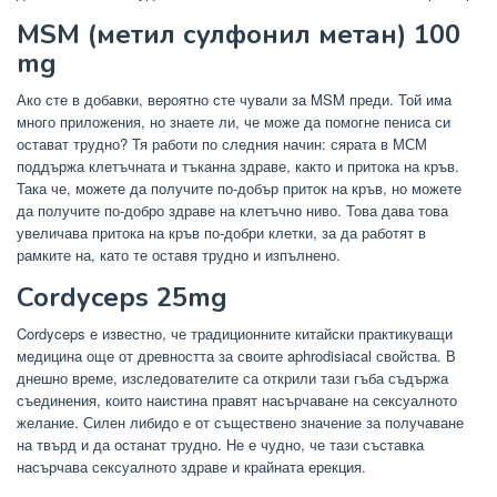
MSM (метил сулфонил метан) 100
mg
Ако сте в добавки, вероятно сте чували за MSM преди. Той има
много приложения, но знаете ли, че може да помогне пениса си
остават трудно? Тя работи по следния начин: сярата в МСМ
поддържа клетъчната и тъканна здраве, както и притока на кръв.
Така че, можете да получите по-добър приток на кръв, но можете
да получите по-добро здраве на клетъчно ниво. Това дава това
увеличава притока на кръв по-добри клетки, за да работят в
рамките на, като те оставя трудно и изпълнено.
Cordyceps 25mg
Cordyceps е известно, че традиционните китайски практикуващи
медицина още от древността за своите aphrodisiacal свойства. В
днешно време, изследователите са открили тази гъба съдържа
съединения, които наистина правят насърчаване на сексуалното
желание. Силен либидо е от съществено значение за получаване
на твърд и да останат трудно. Не е чудно, че тази съставка
насърчава сексуалното здраве и крайната ерекция.