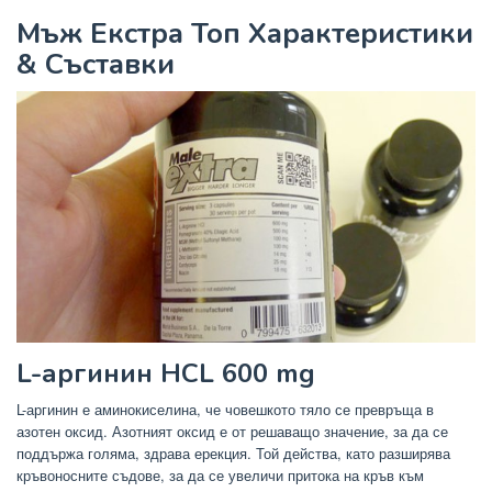
Мъж Екстра Топ Характеристики
& Съставки
L-аргинин HCL 600 mg
L-аргинин е аминокиселина, че човешкото тяло се превръща в
азотен оксид. Азотният оксид е от решаващо значение, за да се
поддържа голяма, здрава ерекция. Той действа, като разширява
кръвоносните съдове, за да се увеличи притока на кръв към