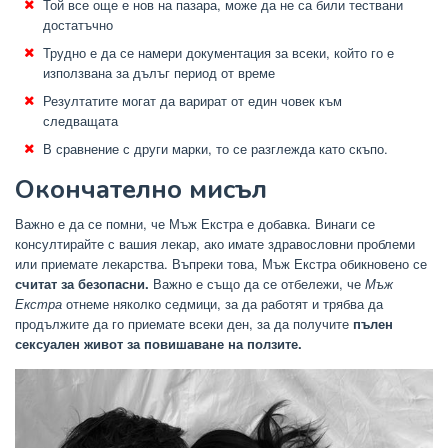
Той все още е нов на пазара, може да не са били тествани
достатъчно
Трудно е да се намери документация за всеки, който го е
използвана за дълъг период от време
Резултатите могат да варират от един човек към
следващата
В сравнение с други марки, то се разглежда като скъпо.
Окончателно мисъл
Важно е да се помни, че Мъж Екстра е добавка. Винаги се
консултирайте с вашия лекар, ако имате здравословни проблеми
или приемате лекарства. Въпреки това, Мъж Екстра обикновено се
считат за безопасни.
Важно е също да се отбележи, че
Мъж
Екстра
отнеме няколко седмици, за да работят и трябва да
продължите да го приемате всеки ден, за да получите
пълен
сексуален живот за повишаване на ползите.