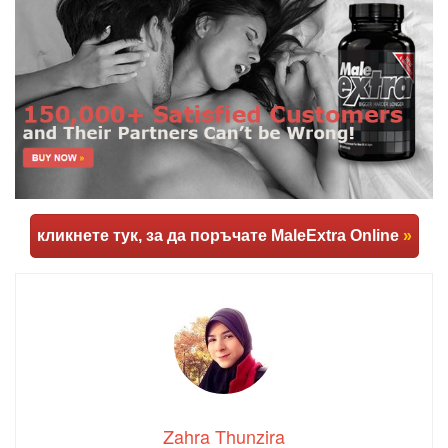
кликнете тук, за да поръчате MaleExtra Online
»
Zahra Thunzira