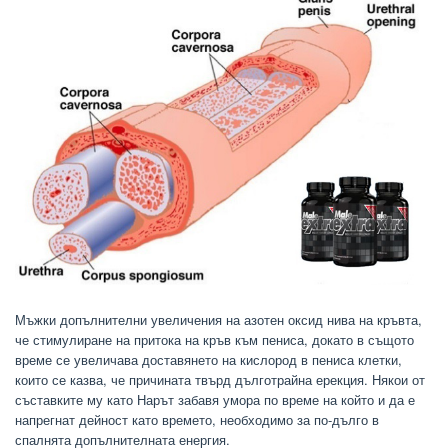
Мъжки допълнителни увеличения на азотен оксид нива на кръвта,
че стимулиране на притока на кръв към пениса, докато в същото
време се увеличава доставянето на кислород в пениса клетки,
които се казва, че причината твърд дълготрайна ерекция. Някои от
съставките му като Нарът забавя умора по време на който и да е
напрегнат дейност като времето, необходимо за по-дълго в
спалнята допълнителната енергия.