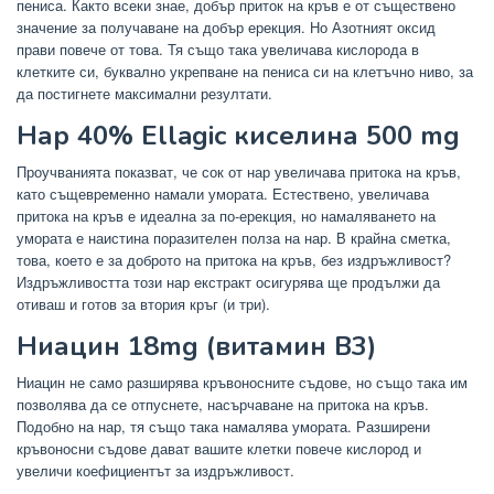
пениса. Както всеки знае, добър приток на кръв е от съществено
значение за получаване на добър ерекция. Но Азотният оксид
прави повече от това. Тя също така увеличава кислорода в
клетките си, буквално укрепване на пениса си на клетъчно ниво, за
да постигнете максимални резултати.
Нар 40% Ellagic киселина 500 mg
Проучванията показват, че сок от нар увеличава притока на кръв,
като същевременно намали умората. Естествено, увеличава
притока на кръв е идеална за по-ерекция, но намаляването на
умората е наистина поразителен полза на нар. В крайна сметка,
това, което е за доброто на притока на кръв, без издръжливост?
Издръжливостта този нар екстракт осигурява ще продължи да
отиваш и готов за втория кръг (и три).
Ниацин 18mg (витамин В3)
Ниацин не само разширява кръвоносните съдове, но също така им
позволява да се отпуснете, насърчаване на притока на кръв.
Подобно на нар, тя също така намалява умората. Разширени
кръвоносни съдове дават вашите клетки повече кислород и
увеличи коефициентът за издръжливост.