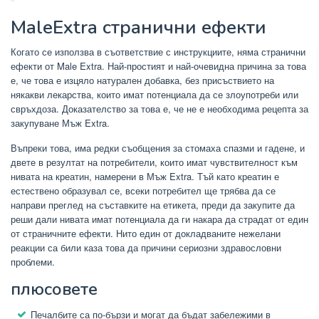
MaleExtra странични ефекти
Когато се използва в съответствие с инструкциите, няма странични
ефекти от Male Extra. Най-простият и най-очевидна причина за това
е, че това е изцяло натурален добавка, без присъствието на
някакви лекарства, които имат потенциала да се злоупотреби или
свръхдоза. Доказателство за това е, че не е необходима рецепта за
закупуване Мъж Extra.
Въпреки това, има редки съобщения за стомаха спазми и гадене, и
двете в резултат на потребители, които имат чувствителност към
нивата на креатин, намерени в Мъж Extra. Тъй като креатин е
естествено образувал се, всеки потребител ще трябва да се
направи преглед на съставките на етикета, преди да закупите да
реши дали нивата имат потенциала да ги накара да страдат от един
от страничните ефекти. Нито един от докладваните нежелани
реакции са били каза това да причини сериозни здравословни
проблеми.
плюсовете
Печалбите са по-бързи и могат да бъдат забележими в