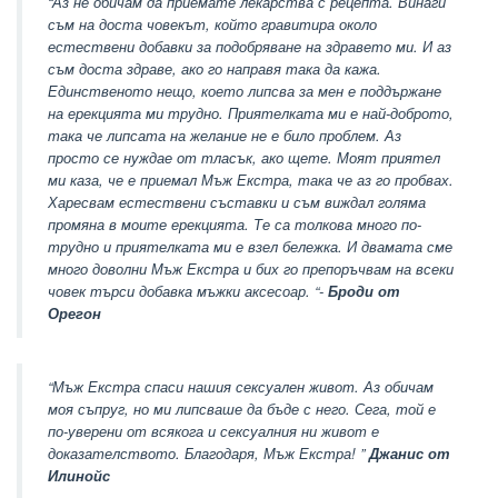
“Аз не обичам да приемате лекарства с рецепта. Винаги
съм на доста човекът, който гравитира около
естествени добавки за подобряване на здравето ми. И аз
съм доста здраве, ако го направя така да кажа.
Единственото нещо, което липсва за мен е поддържане
на ерекцията ми трудно. Приятелката ми е най-доброто,
така че липсата на желание не е било проблем. Аз
просто се нуждае от тласък, ако щете. Моят приятел
ми каза, че е приемал Мъж Екстра, така че аз го пробвах.
Харесвам естествени съставки и съм виждал голяма
промяна в моите ерекцията. Те са толкова много по-
трудно и приятелката ми е взел бележка. И двамата сме
много доволни Мъж Екстра и бих го препоръчвам на всеки
човек търси добавка мъжки аксесоар. “-
Броди от
Орегон
“Мъж Екстра спаси нашия сексуален живот. Аз обичам
моя съпруг, но ми липсваше да бъде с него. Сега, той е
по-уверени от всякога и сексуалния ни живот е
доказателството. Благодаря, Мъж Екстра! ”
Джанис от
Илинойс