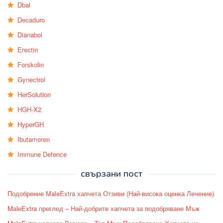
Dbal
Decaduro
Dianabol
Erectin
Forskolin
Gynectrol
HerSolution
HGH-X2
HyperGH
Ibutamoren
Immune Defence
свързани пост
Подобрение MaleExtra хапчета Отзиви (Най-висока оценка Лечение)
MaleExtra преглед – Най-добрите хапчета за подобряване Мъж