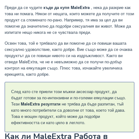
Преди да се чудите
къде да купя MaleExtra
, нека да разкрие как
това ни помага. Някои от нещата, които можете да получите от този
продукт са споменато по-рано. Например, тя има за цел да ви
помогне да значително да подобри сексуалния ви живот. Може да
изпитате нещо никога не се чувствала преди.
Освен това, той е трябвало да ви помогне да се повиши вашата
сексуално удоволствие, както добре. Вие също може да се очаква
продуктът да се повиши нивото си на издръжливост. Както ви
отведе MaleExtra, че не е невъзможно да се получи по-добър
контрол на еякулация също. Плюс това, изчакайте увеличиха
ерекцията, както добре.
След като сте приели този мъжки аксесоар продукт, да
бъдат готови за по-интензивни и по-големи еякулации също.
Тези
MaleExtra резултати
не трябва да бъде разпитан, тъй
като много потребители са доволни от това, което той дава.
Това е мощен продукт, който може да подобри
ефективността си като цяло в леглото.
Как ли MaleExtra Работа в