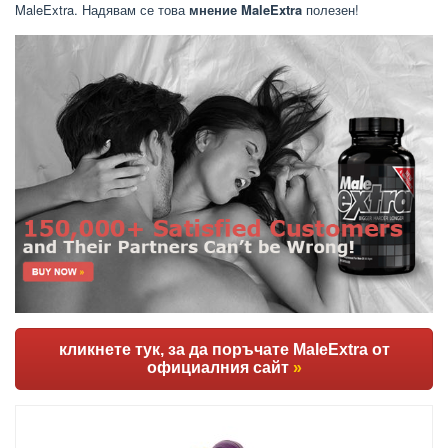
MaleExtra. Надявам се това
мнение MaleExtra
полезен!
кликнете тук, за да поръчате MaleExtra от
официалния сайт
»