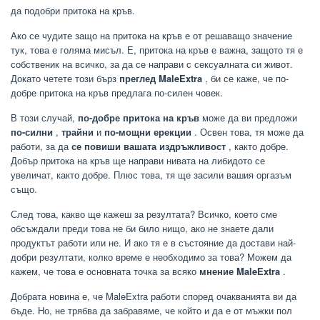
да подобри притока на кръв.
Ако се чудите защо на притока на кръв е от решаващо значение
тук, това е голяма мисъл. Е, притока на кръв е важна, защото тя е
собственик на всичко, за да се направи с сексуалната си живот.
Докато четете този бърз
преглед MaleExtra
, би се каже, че по-
добре притока на кръв предлага по-силен човек.
В този случай,
по-добре притока на кръв
може да ви предложи
по-силни
,
трайни
и
по-мощни ерекции
. Освен това, тя може да
работи, за да
се повиши вашата издръжливост
, както добре.
Добър притока на кръв ще направи нивата на либидото се
увеличат, както добре. Плюс това, тя ще засили вашия оргазъм
също.
След това, какво ще кажеш за резултата? Всичко, което сме
обсъждали преди това не би било нищо, ако не знаете дали
продуктът работи или не. И ако тя е в състояние да достави най-
добри резултати, колко време е необходимо за това? Можем да
кажем, че това е основната точка за всяко
мнение MaleExtra
.
Добрата новина е, че MaleExtra работи според очакванията ви да
бъде. Но, не трябва да забравяме, че който и да е от мъжки пол