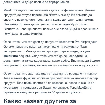
допълнително добра новина за портфейла си.
MaleExtra идва с очарователни сделки за финансиране. Докато
продукта си струва парите, MaleExtra може да Ви помогне да
спестите повече, като предлага няколко допълнителни пакети.
Например, можете да получите три плюс една бутилки за
безплатно. Това ще спести повече вие ​​около $ 0,54 в сравнение с
покупката на една бутилка.
Освен това, можете дори да получите безплатен Pro-Изграждане
Gel ако приемате пакет за намаляване на разходите. Тази
информация трябва да ви насърча да открият
къде да купя
MaleExtra
веднага. След това можете да се насладите на
допълнителна такса за доставка, както добре. Вие няма да бъдете
таксувани с тази цена, независимо от стойността на покупката си.
Освен това, тя също така идва с гаранция за връщане на парите.
Това е важна функция, особено при покупката на мъжки аксесоар
продукт. Това прави парите си по-безопасно, особено ако не се
чувствате на продукта във Вашия организъм. Това MaleExtra
гаранция е валидна в рамките на 60 дни от покупката.
Какво казват другите за