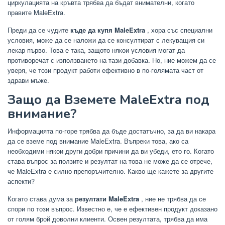
циркулацията на кръвта трябва да бъдат внимателни, когато
правите MaleExtra.
Преди да се чудите
къде да купя MaleExtra
, хора със специални
условия, може да се наложи да се консултират с лекуващия си
лекар първо. Това е така, защото някои условия могат да
противоречат с използването на тази добавка. Но, ние можем да се
уверя, че този продукт работи ефективно в по-голямата част от
здрави мъже.
Защо да Вземете MaleExtra под
внимание?
Информацията по-горе трябва да бъде достатъчно, за да ви накара
да се вземе под внимание MaleExtra. Въпреки това, ако са
необходими някои други добри причини да ви убеди, ето го. Когато
става въпрос за ползите и резултат на това не може да се отрече,
че MaleExtra е силно препоръчително. Какво ще кажете за другите
аспекти?
Когато става дума за
резултати MaleExtra
, ние не трябва да се
спори по този въпрос. Известно е, че е ефективен продукт доказано
от голям брой доволни клиенти. Освен резултата, трябва да има