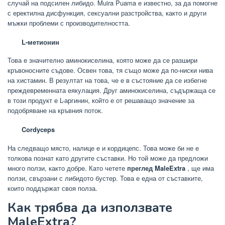
случай на подсилен либидо. Muira Puama е известно, за да помогне
с еректилна дисфункция, сексуални разстройства, както и други
мъжки проблеми с производителността.
L-метионин
Това е значително аминокиселина, която може да се разшири
кръвоносните съдове. Освен това, тя също може да по-ниски нива
на хистамин. В резултат на това, че е в състояние да се избегне
преждевременната еякулация. Друг аминокиселина, съдържаща се
в този продукт е L-аргинин, който е от решаващо значение за
подобряване на кръвния поток.
Cordyceps
На следващо място, налице е и кордицепс. Това може би не е
толкова познат като другите съставки. Но той може да предложи
много ползи, както добре. Като четете
преглед MaleExtra
, ще има
ползи, свързани с либидото бустер. Това е една от съставките,
които поддържат своя полза.
Как трябва да използвате
MaleExtra?