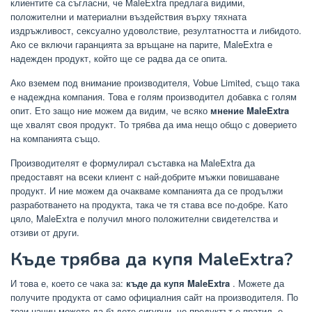
клиентите са съгласни, че MaleExtra предлага видими,
положителни и материални въздействия върху тяхната
издръжливост, сексуално удоволствие, резултатността и либидото.
Ако се включи гаранцията за връщане на парите, MaleExtra е
надежден продукт, който ще се радва да се опита.
Ако вземем под внимание производителя, Vobue Limited, също така
е надеждна компания. Това е голям производител добавка с голям
опит. Ето защо ние можем да видим, че всяко
мнение MaleExtra
ще хвалят своя продукт. То трябва да има нещо общо с доверието
на компанията също.
Производителят е формулирал съставка на MaleExtra да
предоставят на всеки клиент с най-добрите мъжки повишаване
продукт. И ние можем да очакваме компанията да се продължи
разработването на продукта, така че тя става все по-добре. Като
цяло, MaleExtra е получил много положителни свидетелства и
отзиви от други.
Къде трябва да купя MaleExtra?
И това е, което се чака за:
къде да купя MaleExtra
. Можете да
получите продукта от само официалния сайт на производителя. По
този начин можете да бъдете сигурни, че продуктът е пратил, е