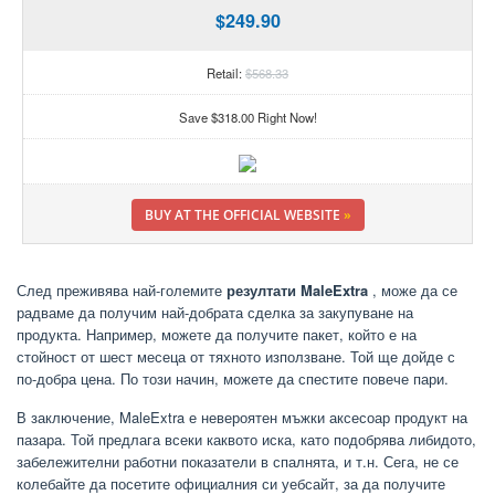
$249.90
Retail:
$568.33
Save $318.00 Right Now!
BUY AT THE OFFICIAL WEBSITE
»
След преживява най-големите
резултати MaleExtra
, може да се
радваме да получим най-добрата сделка за закупуване на
продукта. Например, можете да получите пакет, който е на
стойност от шест месеца от тяхното използване. Той ще дойде с
по-добра цена. По този начин, можете да спестите повече пари.
В заключение, MaleExtra е невероятен мъжки аксесоар продукт на
пазара. Той предлага всеки каквото иска, като подобрява либидото,
забележителни работни показатели в спалнята, и т.н. Сега, не се
колебайте да посетите официалния си уебсайт, за да получите