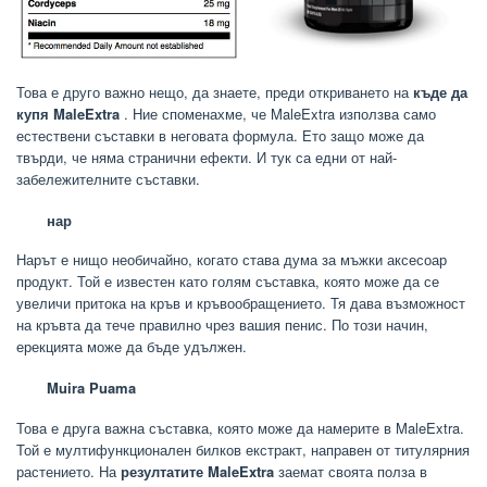
Това е друго важно нещо, да знаете, преди откриването на
къде да
купя MaleExtra
. Ние споменахме, че MaleExtra използва само
естествени съставки в неговата формула. Ето защо може да
твърди, че няма странични ефекти. И тук са едни от най-
забележителните съставки.
нар
Нарът е нищо необичайно, когато става дума за мъжки аксесоар
продукт. Той е известен като голям съставка, която може да се
увеличи притока на кръв и кръвообращението. Тя дава възможност
на кръвта да тече правилно чрез вашия пенис. По този начин,
ерекцията може да бъде удължен.
Muira Puama
Това е друга важна съставка, която може да намерите в MaleExtra.
Той е мултифункционален билков екстракт, направен от титулярния
растението. На
резултатите MaleExtra
заемат своята полза в