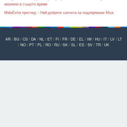
мазнини в същото време
MaleExtra преглед – Най-добрите хапчета за подобряване Мъж
AR
/
BG
/
CS
/
DA
/
NL
/
ET
/
FI
/
FR
/
DE
/
EL
/
IW
/
HU
/
IT
/
LV
/
LT
/
NO
/
PT
/
PL
/
RO
/
RU
/
SK
/
SL
/
ES
/
SV
/
TR
/
UK