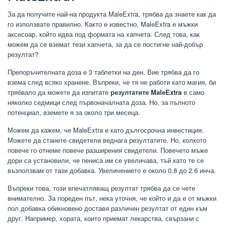
За да получите най-на продукта MaleExtra, трябва да знаете как да
го използвате правилно. Както е известно, MaleExtra е мъжки
аксесоар, който идва под формата на хапчета. След това, как
можем да се вземат тези хапчета, за да се постигне най-добър
резултат?
Препоръчителната доза е 3 таблетки на ден. Вие трябва да го
взема след всяко хранене. Въпреки, че тя не работи като магия, би
трябвало да можете да изпитате
резултатите MaleExtra
в само
няколко седмици след първоначалната доза. Но, за пълното
потенциал, вземете я за около три месеца.
Можем да кажем, че MaleExtra е като дългосрочна инвестиция.
Можете да станете свидетели веднага резултатите. Но, колкото
повече го отнеме повече разширения свидетели. Повечето мъже
дори са установили, че пениса им се увеличава, тъй като те се
възползвам от тази добавка. Увеличението е около 0.8 до 2.6 инча.
Въпреки това, този впечатляващ резултат трябва да се чете
внимателно. За пореден път, нека уточня, че който и да е от мъжки
пол добавка обикновено доставя различен резултат от един към
друг. Например, хората, които приемат лекарства, свързани с