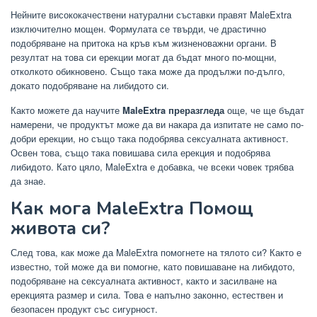
Нейните висококачествени натурални съставки правят MaleExtra
изключително мощен. Формулата се твърди, че драстично
подобряване на притока на кръв към жизненоважни органи. В
резултат на това си ерекции могат да бъдат много по-мощни,
отколкото обикновено. Също така може да продължи по-дълго,
докато подобряване на либидото си.
Както можете да научите
MaleExtra преразгледа
още, че ще бъдат
намерени, че продуктът може да ви накара да изпитате не само по-
добри ерекции, но също така подобрява сексуалната активност.
Освен това, също така повишава сила ерекция и подобрява
либидото. Като цяло, MaleExtra е добавка, че всеки човек трябва
да знае.
Как мога MaleExtra Помощ
живота си?
След това, как може да MaleExtra помогнете на тялото си? Както е
известно, той може да ви помогне, като повишаване на либидото,
подобряване на сексуалната активност, както и засилване на
ерекцията размер и сила. Това е напълно законно, естествен и
безопасен продукт със сигурност.