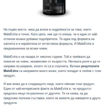
На първо място, нека да влезе в подробности за това, което
MaleExtra е точно. Като цяло, ние ще го опиша, че е един от най-
отлични мъжки добавки подобрители. Тя идва под формата на
хапчета и е изработена от естествена формула. И MaleExtra е
предназначена за всеки човек.
MaleExtra е на пазара от няколко години. Той е трябвало да
помогне на човек, независимо от възрастта. Неговата роля е да ги
направи по-уверени, когато те са в спалнята. Велики
резултатите
MaleExtra
са направили много мъже, които попадат в любов с този
продукт.
И вие може да е следващото лице, което обичам този продукт.
Един от най-интересните факти за MaleExtra е, че продуктът
предлага нещо по-различно от другите. Тя се казва, за да
предложи полезни съставки, които не можете да намерите в други
продукти.