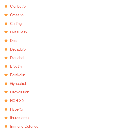
Clenbutrol
Creatine
Cutting
D-Bal Max
Dbal
Decaduro
Dianabol
Erectin
Forskolin
Gynectrol
HerSolution
HGH-X2
HyperGH
Ibutamoren
Immune Defence