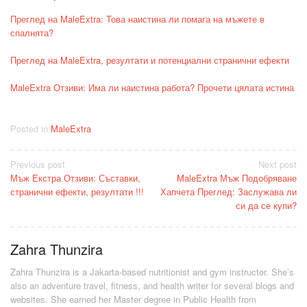
Преглед на MaleExtra: Това наистина ли помага на мъжете в
спалнята?
Преглед на MaleExtra, резултати и потенциални странични ефекти
MaleExtra Отзиви: Има ли наистина работа? Прочети цялата истина
Posted in
MaleExtra
Post
Previous post
Next post
Мъж Екстра Отзиви: Съставки,
MaleExtra Мъж Подобряване
navigation
странични ефекти, резултати !!!
Хапчета Преглед: Заслужава ли
си да се купи?
Zahra Thunzira
Zahra Thunzira is a Jakarta-based nutritionist and gym instructor. She’s
also an adventure travel, fitness, and health writer for several blogs and
websites. She earned her Master degree in Public Health from