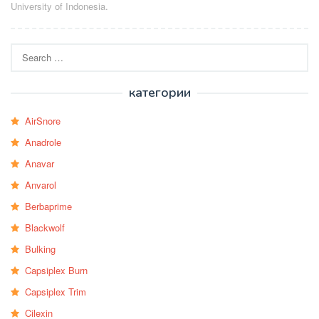
University of Indonesia.
Search
for:
категории
AirSnore
Anadrole
Anavar
Anvarol
Berbaprime
Blackwolf
Bulking
Capsiplex Burn
Capsiplex Trim
Cilexin