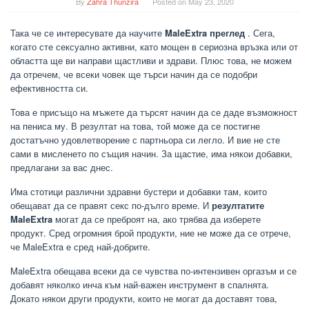
By
Zahra Thunzira
Posted on
May 23, 2020
Така че се интересувате да научите
MaleExtra преглед
. Сега,
когато сте сексуално активни, като мощен в сериозна връзка или от
областта ще ви направи щастливи и здрави. Плюс това, не можем
да отречем, че всеки човек ще търси начин да се подобри
ефективността си.
Това е присъщо на мъжете да търсят начин да се даде възможност
на пениса му. В резултат на това, той може да се постигне
достатъчно удовлетворение с партньора си легло. И вие не сте
сами в мисленето по същия начин. За щастие, има някои добавки,
предлагани за вас днес.
Има стотици различни здравни бустери и добавки там, които
обещават да се правят секс по-дълго време. И
резултатите
MaleExtra
могат да се преброят на, ако трябва да изберете
продукт. Сред огромния брой продукти, ние не може да се отрече,
че MaleExtra е сред най-добрите.
MaleExtra обещава всеки да се чувства по-интензивен оргазъм и се
добавят няколко инча към най-важен инструмент в спалнята.
Докато някои други продукти, които не могат да доставят това,