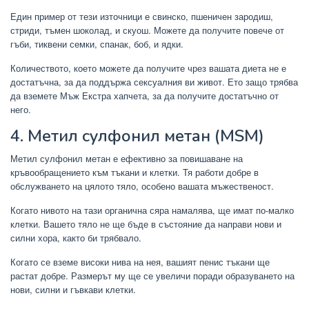
Един пример от тези източници е свинско, пшеничен зародиш,
стриди, тъмен шоколад, и скуош. Можете да получите повече от
гъби, тиквени семки, спанак, боб, и ядки.
Количеството, което можете да получите чрез вашата диета не е
достатъчна, за да поддържа сексуалния ви живот. Ето защо трябва
да вземете Мъж Екстра хапчета, за да получите достатъчно от
него.
4. Метил сулфонил метан (MSM)
Метил сулфонил метан е ефективно за повишаване на
кръвообращението към тъкани и клетки. Тя работи добре в
обслужването на цялото тяло, особено вашата мъжественост.
Когато нивото на тази органична сяра намалява, ще имат по-малко
клетки. Вашето тяло не ще бъде в състояние да направи нови и
силни хора, както би трябвало.
Когато се вземе високи нива на нея, вашият пенис тъкани ще
растат добре. Размерът му ще се увеличи поради образуването на
нови, силни и гъвкави клетки.