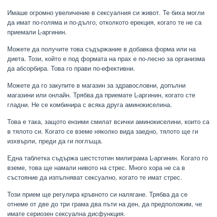
Имаше огромно увеличение в сексуалния си живот. Те биха могли
да имат по-голяма и по-дълго, отколкото ерекция, когато те не са
приемали L-аргинин.
Можете да получите това съдържание в добавка форма или на
диета. Този, който е под формата на прах е по-лесно за организма
да абсорбира. Това го прави по-ефективни.
Можете да го закупите в магазин за здравословни, допълни
магазини или онлайн. Трябва да приемате L-аргинин, когато сте
гладни. Не се комбинира с всяка друга аминокиселина.
Това е така, защото ензими смилат всички аминокиселини, които са
в тялото си. Когато се вземе няколко вида заедно, тялото ще ги
изхвърли, преди да ги поглъща.
Една таблетка съдържа шестстотин милиграма L-аргинин. Когато го
вземе, това ще намали нивото на стрес. Много хора не са в
състояние да изпълняват сексуално, когато те имат стрес.
Този прием ще регулира кръвното си налягане. Трябва да се
отнеме от две до три грама два пъти на ден, да предположим, че
имате сериозен сексуална дисфункция.