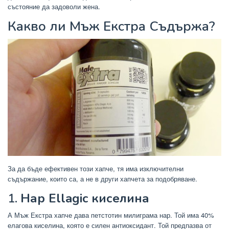
състояние да задоволи жена.
Какво ли
Мъж Екстра
Съдържа?
За да бъде ефективен този хапче, тя има изключителни
съдържание, които са, а не в други хапчета за подобряване.
1.
Нар Ellagic киселина
А Мъж Екстра хапче дава петстотин милиграма нар. Той има 40%
елагова киселина, която е силен антиоксидант. Той предпазва от