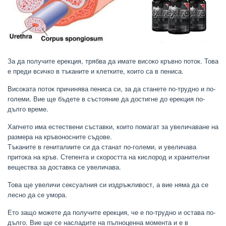
За да получите ерекция, трябва да имате високо кръвно поток. Това
е преди всичко в тъканите и клетките, които са в пениса.
Високата поток причинява пениса си, за да станете по-трудно и по-
големи. Вие ще бъдете в състояние да достигне до ерекция по-
дълго време.
Хапчето има естествени съставки, които помагат за увеличаване на
размера на кръвоносните съдове.
Тъканите в гениталиите си да станат по-големи, и увеличава
притока на кръв. Степента и скоростта на кислород и хранителни
вещества за доставка се увеличава.
Това ще увеличи сексуалния си издръжливост, а вие няма да се
лесно да се умора.
Ето защо можете да получите ерекция, че е по-трудно и остава по-
дълго. Вие ще се насладите на пълноценна момента и е в