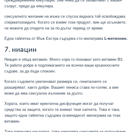
съпруг, преди да еякулира.
сексуалното желание на мъжа се спуска веднага той освобождава
сперматозоидите. Когато се вземе този продукт, вие ще осъзнаете,
че можете да отидете на за по-дълъг период от време.
Една таблетка от Мъж Екстра съдържа сто милиграма
L-метионин.
7. ниацин
Ниацин е обща витамин. Много хора го познават като витамин B3.
Тя работи добре в подпомагането на всички ваши кръвоносните
съдове, за да бъде спокоен.
Когато съдовете увеличават размера си, гениталиите се
разширяват, както добре. Вашият пениса става по-голям, а вие
може да има сексуално вълнение за дълго.
Хората, които имат еректилна дисфункция могат да получат
средства за защита, когато те вземат тези хапчета. Това е така,
защото една таблетка съдържа осемнадесет милиграма на този
витамин.
Това повишава кислород; това намалява шансовете за получаване