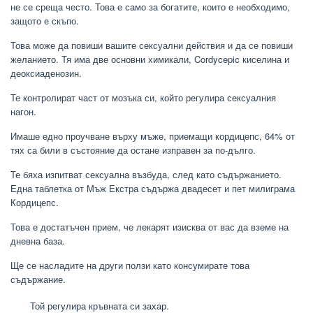
не се среща често. Това е само за богатите, които е необходимо,
защото е скъпо.
Това може да повиши вашите сексуални действия и да се повиши
желанието. Тя има две основни химикали, Cordycepic киселина и
деоксиаденозин.
Те контролират част от мозъка си, който регулира сексуалния
нагон.
Имаше едно проучване върху мъже, приемащи кордицепс, 64% от
тях са били в състояние да остане изправен за по-дълго.
Те бяха изпитват сексуална възбуда, след като съдържанието.
Една таблетка от Мъж Екстра съдържа двадесет и пет милиграма
Кордицепс.
Това е достатъчен прием, че лекарят изисква от вас да вземе на
дневна база.
Ще се насладите на други ползи като консумирате това
съдържание.
Той регулира кръвната си захар.