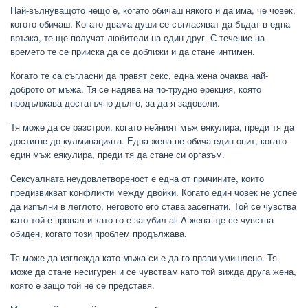
Най-вълнуващото нещо е, когато обичаш някого и да има, че човек,
когото обичаш. Когато двама души се съгласяват да бъдат в една
връзка, те ще получат любители на един друг. С течение на
времето те се прииска да се доближи и да стане интимен.
Когато те са съгласни да правят секс, една жена очаква най-
доброто от мъжа. Тя се надява на по-трудно ерекция, която
продължава достатъчно дълго, за да я задоволи.
Тя може да се разстрои, когато нейният мъж еякулира, преди тя да
достигне до кулминацията. Една жена не обича един опит, когато
един мъж еякулира, преди тя да стане си оргазъм.
Сексуалната неудовлетвореност е една от причините, които
предизвикват конфликти между двойки. Когато един човек не успее
да изпълни в леглото, неговото его става засегнати. Той се чувства
като той е провал и като го е загубил all.A жена ще се чувства
обиден, когато този проблем продължава.
Тя може да изглежда като мъжа си е да го прави умишлено. Тя
може да стане несигурен и се чувствам като той вижда друга жена,
която е защо той не се представя.