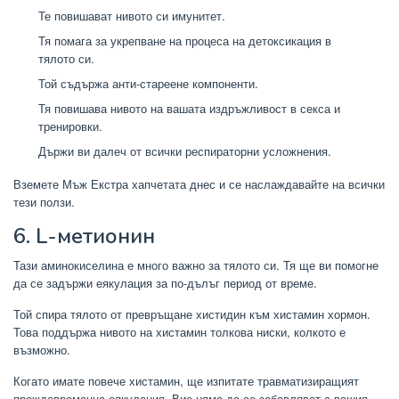
Те повишават нивото си имунитет.
Тя помага за укрепване на процеса на детоксикация в
тялото си.
Той съдържа анти-стареене компоненти.
Тя повишава нивото на вашата издръжливост в секса и
тренировки.
Държи ви далеч от всички респираторни усложнения.
Вземете Мъж Екстра хапчетата днес и се наслаждавайте на всички
тези ползи.
6. L-метионин
Тази аминокиселина е много важно за тялото си. Тя ще ви помогне
да се задържи еякулация за по-дълъг период от време.
Той спира тялото от превръщане хистидин към хистамин хормон.
Това поддържа нивото на хистамин толкова ниски, колкото е
възможно.
Когато имате повече хистамин, ще изпитате травматизиращият
преждевременна еякулация. Вие няма да се забавляват с вашия