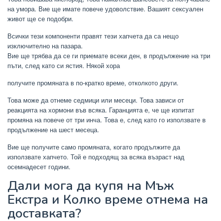
на умора. Вие ще имате повече удоволствие. Вашият сексуален
живот ще се подобри.
Всички тези компоненти правят тези хапчета да са нещо
изключително на пазара.
Вие ще трябва да се ги приемате всеки ден, в продължение на три
пъти, след като си ястия. Някой хора
получите промяната в по-кратко време, отколкото други.
Това може да отнеме седмици или месеци. Това зависи от
реакцията на хормони във всяка. Гаранцията е, че ще изпитат
промяна на повече от три инча. Това е, след като го използвате в
продължение на шест месеца.
Вие ще получите само промяната, когато продължите да
използвате хапчето. Той е подходящ за всяка възраст над
осемнадесет години.
Дали мога да купя на Мъж
Екстра и Колко време отнема на
доставката?