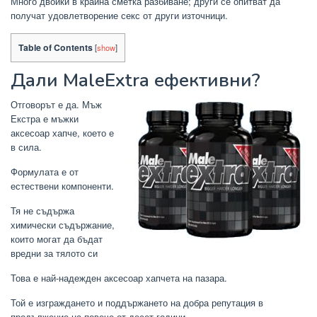
Много двойки в крайна сметка разбиване; други се опитват да
получат удовлетворение секс от други източници.
Table of Contents
[
show
]
Дали
MaleExtra
ефективни?
Отговорът е да. Мъж
Екстра е мъжки
аксесоар хапче, което е
в сила.
Формулата е от
естествени компоненти.
Тя не съдържа
химически съдържание,
които могат да бъдат
вредни за тялото си
Това е най-надежден аксесоар хапчета на пазара.
Той е изграждането и поддържането на добра репутация в
продължение на повече от десет години.