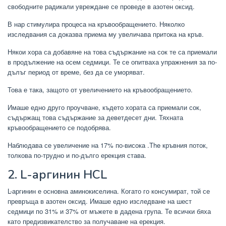
свободните радикали увреждане се проведе в азотен оксид.
В нар стимулира процеса на кръвообращението. Няколко
изследвания са доказва приема му увеличава притока на кръв.
Някои хора са добавяне на това съдържание на сок те са приемали
в продължение на осем седмици. Те се опитваха упражнения за по-
дълъг период от време, без да се уморяват.
Това е така, защото от увеличението на кръвообращението.
Имаше едно друго проучване, където хората са приемали сок,
съдържащ това съдържание за деветдесет дни. Тяхната
кръвообращението се подобрява.
Наблюдава се увеличение на 17% по-висока .The кръвния поток,
толкова по-трудно и по-дълго ерекция става.
2.
L-аргинин HCL
L-аргинин е основна аминокиселина. Когато го консумират, той се
превръща в азотен оксид. Имаше едно изследване на шест
седмици по 31% и 37% от мъжете в дадена група. Те всички бяха
като предизвикателство за получаване на ерекция.