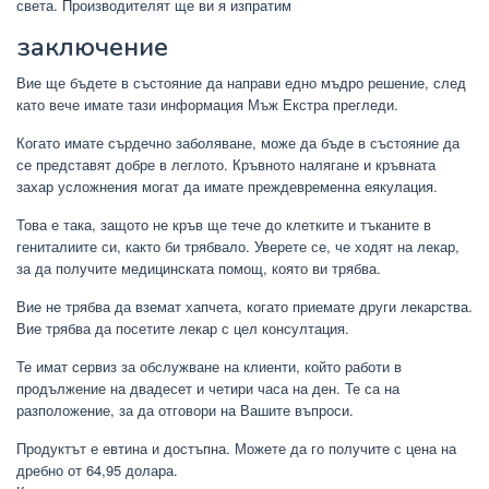
света. Производителят ще ви я изпратим
заключение
Вие ще бъдете в състояние да направи едно мъдро решение, след
като вече имате тази информация Мъж Екстра прегледи.
Когато имате сърдечно заболяване, може да бъде в състояние да
се представят добре в леглото. Кръвното налягане и кръвната
захар усложнения могат да имате преждевременна еякулация.
Това е така, защото не кръв ще тече до клетките и тъканите в
гениталиите си, както би трябвало. Уверете се, че ходят на лекар,
за да получите медицинската помощ, която ви трябва.
Вие не трябва да вземат хапчета, когато приемате други лекарства.
Вие трябва да посетите лекар с цел консултация.
Те имат сервиз за обслужване на клиенти, който работи в
продължение на двадесет и четири часа на ден. Те са на
разположение, за да отговори на Вашите въпроси.
Продуктът е евтина и достъпна. Можете да го получите с цена на
дребно от 64,95 долара.