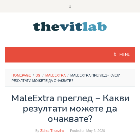
Skip
to
content
MENU
HOMEPAGE
/
BG
/
MALEEXTRA
/
MALEEXTRA ПРЕГЛЕД - КАКВИ
РЕЗУЛТАТИ МОЖЕТЕ ДА ОЧАКВАТЕ?
MaleExtra преглед – Какви
резултати можете да
очаквате?
By
Zahra Thunzira
Posted on
May 3, 2020