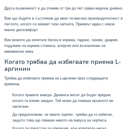
Друга възможност е да отнеме от три до пет грама веднъж дневно.
Вие ще бъдете в състояние да имат по-висока производителност в
леглото, когато се вземат тези хапчета. Приемът идва с някои
малко дискомфорт.
Вие можете да изпитате болка в корема, гадене, газове, диария,
подуване на корема стомаха, алергия или възпаление на
минимални нива.
Когато трябва да избягвате приема L-
аргинин
Трябва да избягвате приема на L-аргинин през следващите
времена.
Когато правите виагра. Двамата могат да бъдат вредни,
когато ги вземе заедно. Той може да повиши кръвното ви
налягане.
Да предположим, че имате херпес, трябва да го избегне,
защото това ще повиши нивото на вируса на херпеса.
Когато ти предстои за операция, или изпитвате ниско