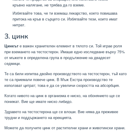
кръвно налягане, не трябва да го вземе.
Избягвайте това, че ти вземаш лекарство, което повишава
притока на кръв в сърцето си. Избягвайте тези, които имат
нитрат.
3. цинк
Цинкът
е важен хранителен елемент в тялото си. Той играе роля
при вземането на тестостерон. Имаше едно изследване върху 75%
от мъжете в определена група в продължение на двадесет
седмици.
Те са били изпитва двойно производството на тестостерон, тъй като
те са приемали повече цинк. В Мъж Екстра производство те
използват цитрат; това е да се увеличи скоростта на абсорбция.
Когато нивото на цинк в организма е ниско, на обонянието ще се
понижат. Вие ще имате ниско либидо.
Здравето на тестостерона ще се влоши. Вие няма да преживее
трудни и поддържането на ерекцията.
Можете да получите цинк от растителни храни и животински храни.