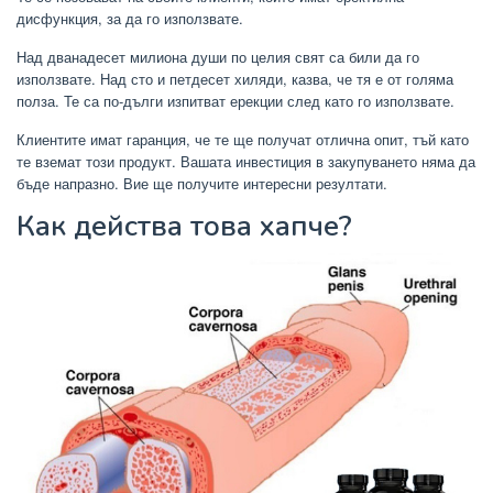
дисфункция, за да го използвате.
Над дванадесет милиона души по целия свят са били да го
използвате. Над сто и петдесет хиляди, казва, че тя е от голяма
полза. Те са по-дълги изпитват ерекции след като го използвате.
Клиентите имат гаранция, че те ще получат отлична опит, тъй като
те вземат този продукт. Вашата инвестиция в закупуването няма да
бъде напразно. Вие ще получите интересни резултати.
Как действа това хапче?