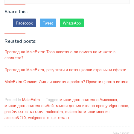
Share this:
Facebook
Tweet
WhatsApp
Related posts:
Преглед на MaleExtra: Това наистина ли помага на мъжете в
спалнята?
Преглед на MaleExtra, резултати и потенциални странични ефекти
MaleExtra Отзиви: Има ли наистина работа? Прочети цялата истина
Posted in
MaleExtra
Tagged
мъжки допълнително Амазонка
,
мъжки допълнително иБей
,
мъжки допълнително срещу vigrx плюс
,
gnc פוסט מחזור הטיפול
,
maleextra
,
maleextra мъжки мнения
аксесо&#10
,
walgreens תוספת גברית
Next post