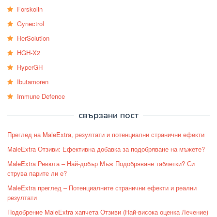
Forskolin
Gynectrol
HerSolution
HGH-X2
HyperGH
Ibutamoren
Immune Defence
свързани пост
Преглед на MaleExtra, резултати и потенциални странични ефекти
MaleExtra Отзиви: Ефективна добавка за подобряване на мъжете?
MaleExtra Ревюта – Най-добър Мъж Подобряване таблетки? Си
струва парите ли е?
MaleExtra преглед – Потенциалните странични ефекти и реални
резултати
Подобрение MaleExtra хапчета Отзиви (Най-висока оценка Лечение)