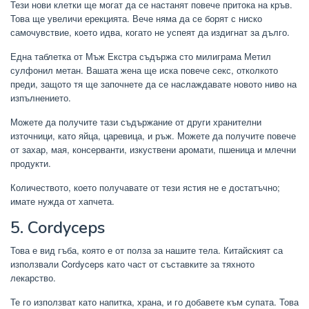
Тези нови клетки ще могат да се настанят повече притока на кръв.
Това ще увеличи ерекцията. Вече няма да се борят с ниско
самочувствие, което идва, когато не успеят да издигнат за дълго.
Една таблетка от Мъж Екстра съдържа сто милиграма Метил
сулфонил метан. Вашата жена ще иска повече секс, отколкото
преди, защото тя ще започнете да се наслаждавате новото ниво на
изпълнението.
Можете да получите тази съдържание от други хранителни
източници, като яйца, царевица, и ръж. Можете да получите повече
от захар, мая, консерванти, изкуствени аромати, пшеница и млечни
продукти.
Количеството, което получавате от тези ястия не е достатъчно;
имате нужда от хапчета.
5. Cordyceps
Това е вид гъба, която е от полза за нашите тела. Китайският са
използвали Cordyceps като част от съставките за тяхното
лекарство.
Те го използват като напитка, храна, и го добавете към супата. Това