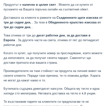
Продуктът е
наличен в целия свят
. Можете да си купите от
пускането на Вашата поръчка онлайн на съответния обект.
Доставката за клиенти в рамките на
Съединените щати изисква от
три до седем дни,
. За тези в
Обединеното кралство изисква от
три до седем дни,
.
Това отнема от три до
десет работни дни, за да достави в
Европа
. За другите части на света, отнема от пет до петнадесет
работни дни.
Когато го купят, ще получите номер за проследяване, които можете
да използвате, за да получат своята парцел. Самолетът ще
достави пратката във вашата страна.
Производителите на тази стойност на продукта на личния живот на
своите клиенти. Поради тази причина, те го опакова добре. Хората
не могат да кажат какво е то.
Бутилката съдържа деветдесет капсули. Общата му тегло е една
хиляди сто милиграма. Неговата доставка на тегло е 4,8 унции.
Те възстановим парите на клиентите си предполагам те не