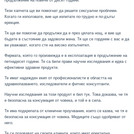
Тези хапчета ще ви помогнат да решите сексуални проблеми.
Когато ги използвате, вие ще изпитате по-трудно и по-дълъг
ерекция.
Тя ще ви помогне да продължи да е през цялата нощ, и вие ще
бъдете в състояние да задоволи жена. Тя ще се гордеем с вас и да
ви уважават, когато сте на високо изпълнител.
Фирмата, която го произвежда е в експлоатация в продължение на
петнадесет години. Те са били прави научни изследвания и идва с
ефективни здравни продукти.
Те имат надежден екип от професионалисти в областта на
здравеопазването, изследователи и фитнес консултанти.
Научни изследвания за този продукт е бил тук. Това доказва, че тя
е безопасна за консумация от човека, и той е в сила.
Тя има подкрепата от клинични проучвания, които се казва, че тя е
безопасна за консумация от човека. Медиците също одобряват от
него.
Те се позовават на своите клиенти, които имат еректилна