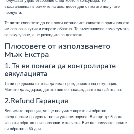
получават удовлетворение след което я консумира. Те
възстановяват в рамките на шестдесет дни от когато получите
продукта.
Те питат клиентите да се сложи останалите хапчета в оригиналната
им опаковка кутия и изпрати обратно. Те възстановява само сумата
за закупуване, а не разходите за доставка.
Плюсовете от използването
Мъж Екстра
1. Тя ви помага да контролирате
еякулацията
Тя ви предпазва от това да имат преждевременна еякулация.
Можете да задържи, докато вие се наслаждавате на най-пълна.
2.Refund Гаранция
Вие имате гаранция, че ще получите парите си обратно
предполагам продуктът не ви удовлетворява. Вие ще трябва да
изпрати обратно неизползваните хапчета. Вие ще получите парите
си обратно в 60 дни.