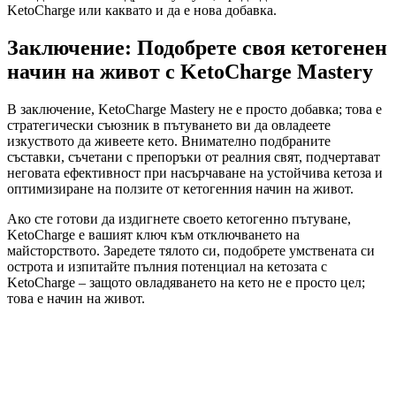
KetoCharge или каквато и да е нова добавка.
Заключение: Подобрете своя кетогенен
начин на живот с KetoCharge Mastery
В заключение, KetoCharge Mastery не е просто добавка; това е
стратегически съюзник в пътуването ви да овладеете
изкуството да живеете кето. Внимателно подбраните
съставки, съчетани с препоръки от реалния свят, подчертават
неговата ефективност при насърчаване на устойчива кетоза и
оптимизиране на ползите от кетогенния начин на живот.
Ако сте готови да издигнете своето кетогенно пътуване,
KetoCharge е вашият ключ към отключването на
майсторството. Заредете тялото си, подобрете умствената си
острота и изпитайте пълния потенциал на кетозата с
KetoCharge – защото овладяването на кето не е просто цел;
това е начин на живот.