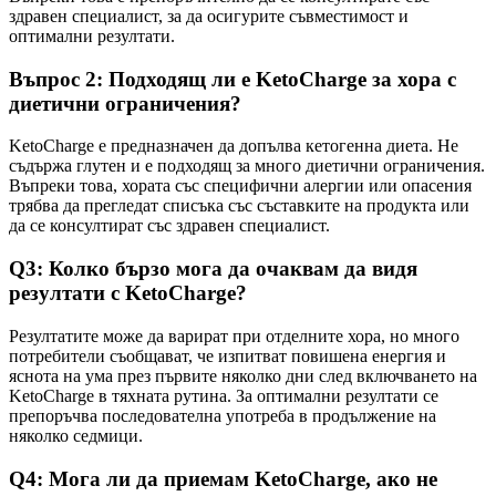
здравен специалист, за да осигурите съвместимост и
оптимални резултати.
Въпрос 2: Подходящ ли е KetoCharge за хора с
диетични ограничения?
KetoCharge е предназначен да допълва кетогенна диета. Не
съдържа глутен и е подходящ за много диетични ограничения.
Въпреки това, хората със специфични алергии или опасения
трябва да прегледат списъка със съставките на продукта или
да се консултират със здравен специалист.
Q3: Колко бързо мога да очаквам да видя
резултати с KetoCharge?
Резултатите може да варират при отделните хора, но много
потребители съобщават, че изпитват повишена енергия и
яснота на ума през първите няколко дни след включването на
KetoCharge в тяхната рутина. За оптимални резултати се
препоръчва последователна употреба в продължение на
няколко седмици.
Q4: Мога ли да приемам KetoCharge, ако не