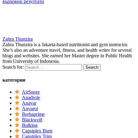
върховни резултати
Zahra Thunzira
Zahra Thunzira is a Jakarta-based nutritionist and gym instructor.
She’s also an adventure travel, fitness, and health writer for several
blogs and websites. She earned her Master degree in Public Health
from University of Indonesia.
Search for:
категории
AirSnore
Anadrole
Anavar
Anvarol
Berbaprime
Blackwolf
Bulking
Capsiplex Burn
Capsiplex Trim