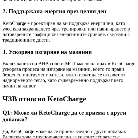
2.
Поддържана енергия през целия ден
KetoCharge е проектиран да ви поддържа енергични, като
улеснява захранването чрез тренировки или навигирането в
натоварените графици без енергийните сривове, свързани с
традиционните диети.
3.
Ускорено изгаряне на мазнини
Включването на BHB соли и MCT масло на прах в KetoCharge
ускорява процеса на изгаряне на мазнини, което го прави
безценен инструмент за тези, които искат да се отърват от
наднорменото тегло, като същевременно поддържат кето
начин на живот.
ЧЗВ относно KetoCharge
Q1: Може ли KetoCharge да се приема с други
добавки?
Да, KetoCharge може да се приема заедно с други добавки.
Въпреки това е препоръчително да се консултирате със