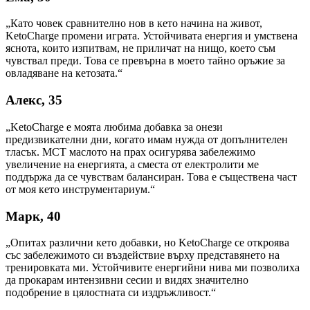
„Като човек сравнително нов в кето начина на живот,
KetoCharge промени играта. Устойчивата енергия и умствена
яснота, които изпитвам, не приличат на нищо, което съм
чувствал преди. Това се превърна в моето тайно оръжие за
овладяване на кетозата.“
Алекс, 35
„KetoCharge е моята любима добавка за онези
предизвикателни дни, когато имам нужда от допълнителен
тласък. MCT маслото на прах осигурява забележимо
увеличение на енергията, а сместа от електролити ме
поддържа да се чувствам балансиран. Това е съществена част
от моя кето инструментариум.“
Марк, 40
„Опитах различни кето добавки, но KetoCharge се откроява
със забележимото си въздействие върху представянето на
тренировката ми. Устойчивите енергийни нива ми позволиха
да прокарам интензивни сесии и видях значително
подобрение в цялостната си издръжливост.“