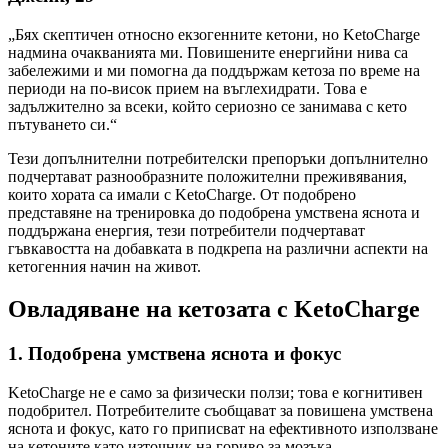
„Бях скептичен относно екзогенните кетони, но KetoCharge
надмина очакванията ми. Повишените енергийни нива са
забележими и ми помогна да поддържам кетоза по време на
периоди на по-висок прием на въглехидрати. Това е
задължително за всеки, който сериозно се занимава с кето
пътуването си.“
Тези допълнителни потребителски препоръки допълнително
подчертават разнообразните положителни преживявания,
които хората са имали с KetoCharge. От подобрено
представяне на тренировка до подобрена умствена яснота и
поддържана енергия, тези потребители подчертават
гъвкавостта на добавката в подкрепа на различни аспекти на
кетогенния начин на живот.
Овладяване на кетозата с KetoCharge
1.
Подобрена умствена яснота и фокус
KetoCharge не е само за физически ползи; това е когнитивен
подобрител. Потребителите съобщават за повишена умствена
яснота и фокус, като го приписват на ефективното използване
на кетоните като източник на гориво за мозъка.