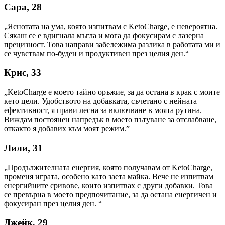
Сара, 28
„Яснотата на ума, която изпитвам с KetoCharge, е невероятна.
Сякаш се е вдигнала мъгла и мога да фокусирам с лазерна
прецизност. Това направи забележима разлика в работата ми и
се чувствам по-буден и продуктивен през целия ден.“
Крис, 33
„KetoCharge е моето тайно оръжие, за да остана в крак с моите
кето цели. Удобството на добавката, съчетано с нейната
ефективност, я прави лесна за включване в моята рутина.
Виждам постоянен напредък в моето пътуване за отслабване,
откакто я добавих към моят режим.”
Лили, 31
„Продължителната енергия, която получавам от KetoCharge,
променя играта, особено като заета майка. Вече не изпитвам
енергийните сривове, които изпитвах с други добавки. Това
се превърна в моето предпочитание, за да остана енергичен и
фокусиран през целия ден. “
Джейк, 29