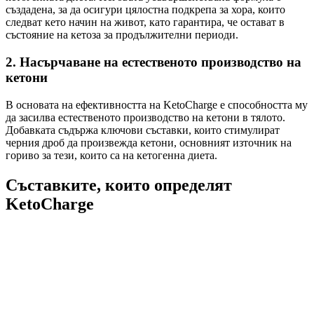
създадена, за да осигури цялостна подкрепа за хора, които
следват кето начин на живот, като гарантира, че остават в
състояние на кетоза за продължителни периоди.
2.
Насърчаване на естественото производство на
кетони
В основата на ефективността на KetoCharge е способността му
да засилва естественото производство на кетони в тялото.
Добавката съдържа ключови съставки, които стимулират
черния дроб да произвежда кетони, основният източник на
гориво за тези, които са на кетогенна диета.
Съставките, които определят
KetoCharge