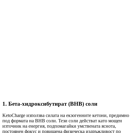
1.
Бета-хидроксибутират (BHB) соли
KetoCharge използва силата на екзогенните кетони, предимно
под формата на BHB соли. Тези соли действат като мощен
източник на енергия, подпомагайки умствената яснота,
постоянен фокус и повишена физическа издръжливост по