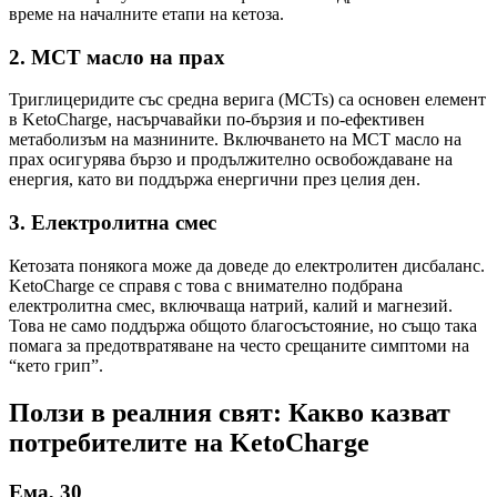
време на началните етапи на кетоза.
2.
MCT масло на прах
Триглицеридите със средна верига (MCTs) са основен елемент
в KetoCharge, насърчавайки по-бързия и по-ефективен
метаболизъм на мазнините. Включването на MCT масло на
прах осигурява бързо и продължително освобождаване на
енергия, като ви поддържа енергични през целия ден.
3.
Електролитна смес
Кетозата понякога може да доведе до електролитен дисбаланс.
KetoCharge се справя с това с внимателно подбрана
електролитна смес, включваща натрий, калий и магнезий.
Това не само поддържа общото благосъстояние, но също така
помага за предотвратяване на често срещаните симптоми на
“кето грип”.
Ползи в реалния свят: Какво казват
потребителите на KetoCharge
Ема, 30