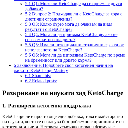
5.1
Q1: Може ли KetoCharge да се приема с други
добавки?
5.2
Въпрос 2: Подходящ ли е KetoCharge за хора с
диетични ограничения?
5.3
Q3: Колко бързо мога да очаквам да видя
резултати с KetoCharge?
5.4
Q4: Мога ли да приемам KetoCharge, ако не
спазвам кетогенна диета?
5.5
Q5: Има ли потенциални странични ефекти от
използването на KetoCharge?
5.6
Q6: Мога ли да използвам KetoCharge по време
на бременност или докато кърмя?
6
Заключение: Подобрете своя кетогенен начин на
живот с KetoCharge Mastery
6.1
Share this:
6.2
Related posts:
Разкриване на науката зад KetoCharge
1.
Разширена кетогенна поддръжка
KetoCharge не е просто още една добавка; това е майсторство
на науката, което се съгласува безпроблемно с принципите на
кетогенната диета. Неговата усъвършенствана формула е