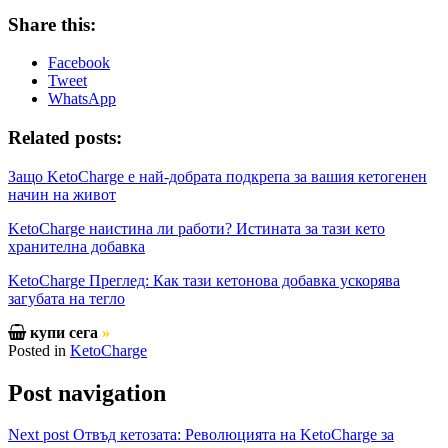
Share this:
Facebook
Tweet
WhatsApp
Related posts:
Защо KetoCharge е най-добрата подкрепа за вашия кетогенен
начин на живот
KetoCharge наистина ли работи? Истината за тази кето
хранителна добавка
KetoCharge Преглед: Как тази кетонова добавка ускорява
загубата на тегло
купи сега
»
Posted in
KetoCharge
Post navigation
Next post
Отвъд кетозата: Революцията на KetoCharge за