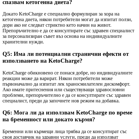
спазвам кетогенна диета?
Докато KetoCharge е специално формулиран за хора на
кетогенна диета, някои потребители могат да изпитат ползи,
дори ако не следват стриктно кето начин на живот.
Препоръчително е да се консултирате със здравен специалист
за персонализиран съвет въз основа на индивидуалните
хранителни нужди.
Q5: Има ли потенциални странични ефекти от
използването на KetoCharge?
KetoCharge обикновено се понася добре, но индивидуалните
реакции може да варират. Някои потребители може
първоначално да изпитат лек храносмилателен дискомфорт.
Ако имате притеснения или съществуващи здравословни
проблеми, препоръчително е да се консултирате със здравен
специалист, преди да започнете нов режим на добавка.
Q6: Мога ли да използвам KetoCharge по време
на бременност или докато кърмя?
Бременни или кърмещи лица трябва да се консултират със
своя доставчик на здравни услуги, преди да използват