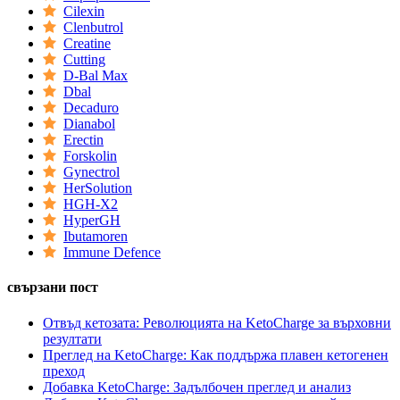
Cilexin
Clenbutrol
Creatine
Cutting
D-Bal Max
Dbal
Decaduro
Dianabol
Erectin
Forskolin
Gynectrol
HerSolution
HGH-X2
HyperGH
Ibutamoren
Immune Defence
свързани пост
Отвъд кетозата: Революцията на KetoCharge за върховни
резултати
Преглед на KetoCharge: Как поддържа плавен кетогенен
преход
Добавка KetoCharge: Задълбочен преглед и анализ