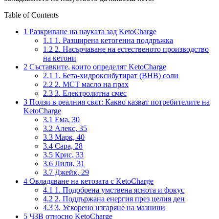
Table of Contents
1
Разкриване на науката зад KetoCharge
1.1
1. Разширена кетогенна поддръжка
1.2
2. Насърчаване на естественото производство
на кетони
2
Съставките, които определят KetoCharge
2.1
1. Бета-хидроксибутират (BHB) соли
2.2
2. MCT масло на прах
2.3
3. Електролитна смес
3
Ползи в реалния свят: Какво казват потребителите на
KetoCharge
3.1
Ема, 30
3.2
Алекс, 35
3.3
Марк, 40
3.4
Сара, 28
3.5
Крис, 33
3.6
Лили, 31
3.7
Джейк, 29
4
Овладяване на кетозата с KetoCharge
4.1
1. Подобрена умствена яснота и фокус
4.2
2. Поддържана енергия през целия ден
4.3
3. Ускорено изгаряне на мазнини
5
ЧЗВ относно KetoCharge