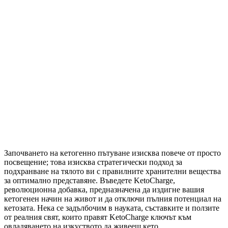
Започването на кетогенно пътуване изисква повече от просто
посвещение; това изисква стратегически подход за
подхранване на тялото ви с правилните хранителни вещества
за оптимално представяне. Въведете KetoCharge,
революционна добавка, предназначена да издигне вашия
кетогенен начин на живот и да отключи пълния потенциал на
кетозата. Нека се задълбочим в науката, съставките и ползите
от реалния свят, които правят KetoCharge ключът към
овладяването на изкуството да живееш кето.