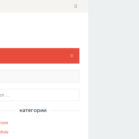
категории
Snore
drole