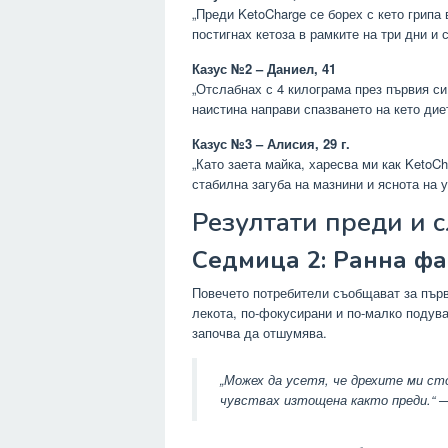
„Преди KetoCharge се борех с кето грипа 
постигнах кетоза в рамките на три дни и 
Казус №2 – Даниел, 41
„Отслабнах с 4 килограма през първия си
наистина направи спазването на кето дие
Казус №3 – Алисия, 29 г.
„Като заета майка, харесва ми как KetoC
стабилна загуба на мазнини и яснота на у
Резултати преди и 
Седмица 2: Ранна фа
Повечето потребители съобщават за пър
лекота, по-фокусирани и по-малко подува
започва да отшумява.
„Можех да усетя, че дрехите ми сто
чувствах изтощена както преди.“