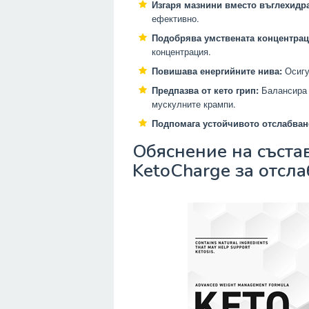
Изгаря мазнини вместо въглехидра
ефективно.
Подобрява умствената концентрац
концентрация.
Повишава енергийните нива:
Осигу
Предпазва от кето грип:
Балансира 
мускулните крампи.
Подпомага устойчивото отслабван
Обяснение на състав
KetoCharge за отсл