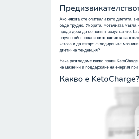
Предизвикателствот
Ако някога сте опитвали кето диетата, зн
бъде трудно. Умората, мозъчната мъгла и 
преди дори да се появят резултатите. Е
научно обосновани
кето хапчета за отс
кетоза и да изгаря складираните мазнини
диетична тенденция?
Нека разгледаме какво прави KetoCharge 
на мазнини и поддържане на енергия при 
Какво е KetoCharge