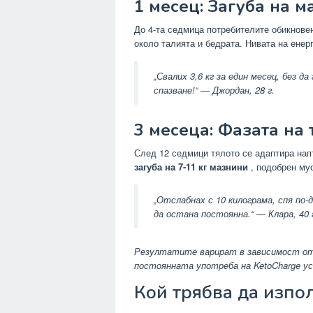
1 месец: Загуба на м
До 4-та седмица потребителите обикнове
около талията и бедрата. Нивата на енер
„Свалих 3,6 кг за един месец, без д
спазване!“ —
Джордан, 28 г.
3 месеца: Фазата на
След 12 седмици тялото се адаптира на
загуба на 7-11 кг мазнини
, подобрен мус
„Отслабнах с 10 килограма, спя по-д
да остана постоянна.“ —
Клара, 40
Резултатите варират в зависимост от 
постоянната употреба на KetoCharge ус
Кой трябва да изпо