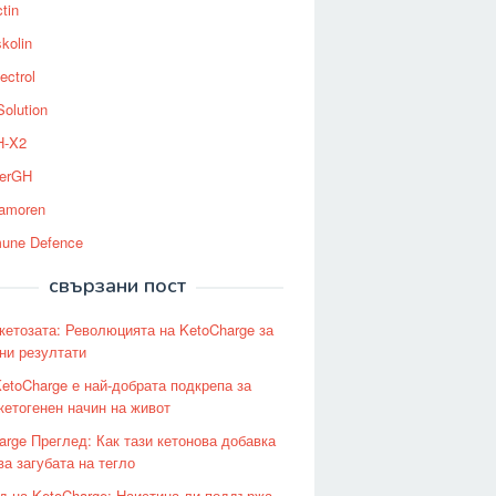
tin
kolin
ectrol
Solution
-X2
erGH
tamoren
une Defence
свързани пост
кетозата: Революцията на KetoCharge за
ни резултати
etoCharge е най-добрата подкрепа за
кетогенен начин на живот
arge Преглед: Как тази кетонова добавка
ва загубата на тегло
д на KetoCharge: Наистина ли поддържа