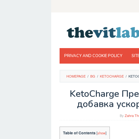
Skip
to
content
PRIVACY AND COOKIE POLICY
SIT
HOMEPAGE
/
BG
/
KETOCHARGE
/
KETOC
KetoCharge Пре
добавка ускор
By
Zahra Th
Table of Contents
[
show
]