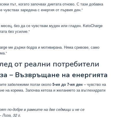
всеки път, когато започвах диетата отново. С тази добавка
се чувствах заредена с енергия от първия ден.“
 месец, без да се чувствам муден или гладен. KetoCharge
тата без усилие.“
harge ме държи бодра и мотивирана. Няма сривове, само
ма.“
след от реални потребители
за – Възвръщане на енергията
вите забележими ползи около
5-ия до 7-ия ден
– чувство на
не на корема. Започва кетоза и желанието за въглехидрати
ят по-добре в рамките на две седмици и не се
 —
Лиза, 32 г.