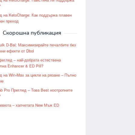
?
д на KetoCharge: Как поддържа плавен
нен преход
Скорошна публикация
ulk D-Bal: Максимизирайте печалбите без
чни ефекти от Dbol
 преглед – най-добрата естествена
лна Enhancer & ED Pill?
д на Win-Max за цикли на рязане – Пълно
ие
ab Pro Преглед – Това Best ноотропните
?
 Ревюта – хапчетата New Мъж ED