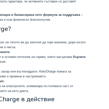
лата гарантира, че активните съставки се доставят
мощна и балансирана кето формула за поддръжка
–
ака и към физическо благополучие.
rge?
ат на тялото ви да започне да гори мазнини, дори когато
не е нисък.
ините:
 в основен източник на гориво, което насърчава
бързата
гия.
а захар или въглехидрати, KetoCharge помага за
вове и промени в настроението.
ип:
 на електролити, елиминира по-голямата част от
нето на кето диета.
Charge в действие