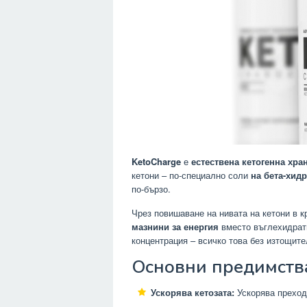
KetoCharge
е
естествена кетогенна хра
кетони – по-специално соли
на бета-хид
по-бързо.
Чрез повишаване на нивата на кетони в к
мазнини за енергия
вместо въглехидрати
концентрация – всичко това без изтощите
Основни предимства
Ускорява кетозата:
Ускорява прехода