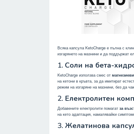
Всяка капсула KetoCharge е пълна с кли
изгарянето на мазнини и да поддържат ел
1.
Соли на бета-хидр
KetoCharge използва смес от
магнезиеви
на кетони в кръвта, за да имитират естес
режим на изгаряне на мазнини, без да ча
2.
Електролитен ком
Добавените електролити помагат
за възс
на кето адаптация, намалявайки симптом
3.
Желатинова капсул