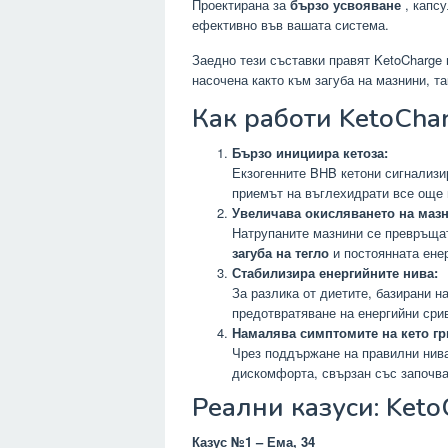
Проектирана за
бързо усвояване
, капсу
ефективно във вашата система.
Заедно тези съставки правят KetoCharge
насочена както към загуба на мазнини, т
Как работи KetoCha
Бързо инициира кетоза:
Екзогенните BHB кетони сигнализир
приемът на въглехидрати все още 
Увеличава окисляването на мазн
Натрупаните мазнини се превръщат
загуба на тегло
и постоянната енер
Стабилизира енергийните нива:
За разлика от диетите, базирани н
предотвратяване на енергийни сри
Намалява симптомите на кето гр
Чрез поддържане на правилни нива
дискомфорта, свързан със започва
Реални казуси: Keto
Казус №1 – Ема, 34