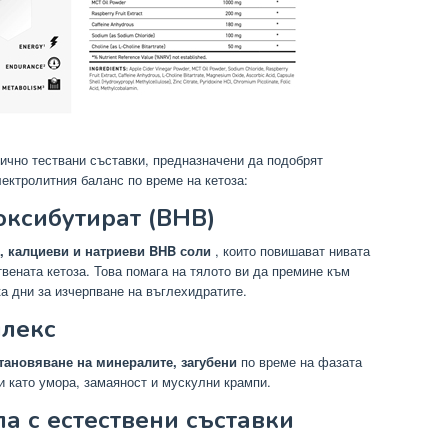
нично тествани съставки, предназначени да подобрят
ектролитния баланс по време на кетоза:
оксибутират (BHB)
, калциеви и натриеви BHB соли
, които повишават нивата
твената кетоза. Това помага на тялото ви да премине към
ка дни за изчерпване на въглехидратите.
плекс
тановяване на минералите, загубени
по време на фазата
и като умора, замаяност и мускулни крампи.
а с естествени съставки