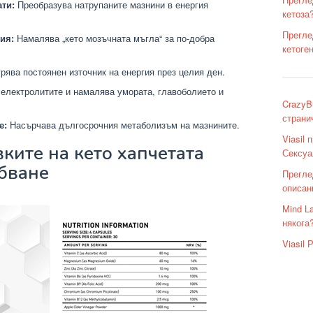
ти:
Преобразува натрупаните мазнини в енергия
кетоза
Прегле
ия:
Намалява „кето мозъчната мъгла“ за по-добра
кетоге
рява постоянен източник на енергия през целия ден.
електролитите и намалява умората, главоболието и
CrazyB
страни
е:
Насърчава дългосрочния метаболизъм на мазнините.
Viasil
ките на кето хапчетата
Сексуа
абване
Прегле
описан
Mind L
някога
Viasil