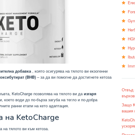
Erec
Fors
Gyn
Her
HGH
Hyp
Ibu
Imm
нителна добавка
, която осигурява на тялото ви екзогенни
роксибутират (BHB)
– за да ви помогне да достигнете кетоза
Отвъд 
ръвта, KetoCharge позволява на тялото ви да
изгаря
върхов
, което води до по-бърза загуба на тегло и по-добра
Защо K
лните ранни етапи на кето адаптация.
вашия 
 на KetoCharge
KetoCh
ускоря
 на тялото ви към кетоза.
Прегле