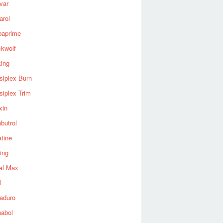
var
arol
baprime
ckwolf
king
siplex Burn
siplex Trim
xin
butrol
tine
ing
al Max
l
aduro
nabol