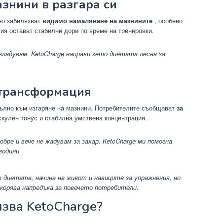
азнини в разгара си
но забелязват
видимо намаляване на мазнините
, особено
гия остават стабилни дори по време на тренировки.
а гладувам. KetoCharge направи кето диетата лесна за
 трансформация
пълно към изгаряне на мазнини. Потребителите съобщават
за
кулен тонус и стабилна умствена концентрация.
обре и вече не жадувам за захар. KetoCharge ми помогна
 години
диетата, начина на живот и навиците за упражнения, но
корява напредъка за повечето потребители.
лзва KetoCharge?