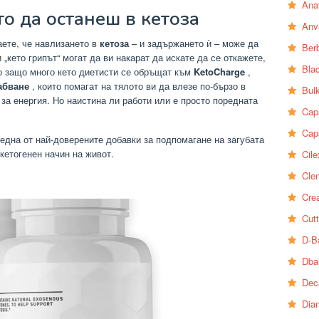
Ana
о да останеш в кетоза
Anv
аете, че навлизането в
кетоза
– и задържането ѝ – може да
Ber
„кето грипът“ могат да ви накарат да искате да се откажете,
Bla
то защо много кето диетисти се обръщат към
KetoCharge
,
лабване
, които помагат на тялото ви да влезе по-бързо в
Bul
 за енергия. Но наистина ли работи или е просто поредната
Cap
Cap
една от най-доверените добавки за подпомагане на загубата
кетогенен начин на живот.
Cile
Clen
?
Crea
Cutt
D-B
Dba
Dec
Dia