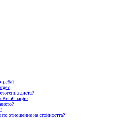
отреба?
arge?
етогенна диета?
а KetoCharge?
ането?
?
и по отношение на стойността?