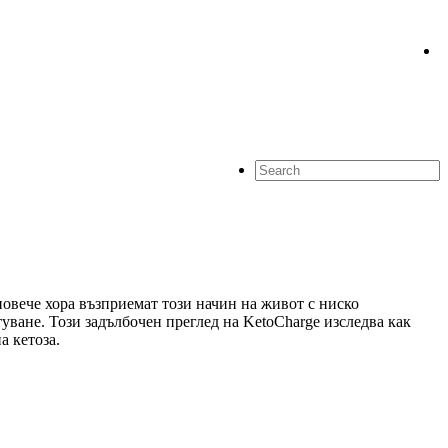
повече хора възприемат този начин на живот с ниско
уване. Този задълбочен преглед на KetoCharge изследва как
а кетоза.