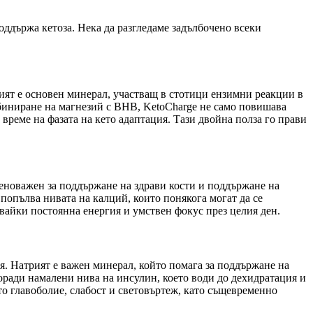
оддържа кетоза. Нека да разгледаме задълбочено всеки
зият е основен минерал, участващ в стотици ензимни реакции в
мбиниране на магнезий с BHB, KetoCharge не само повишава
време на фазата на кето адаптация. Тази двойна полза го прави
еноважен за поддържане на здрави кости и поддържане на
попълва нивата на калций, които понякога могат да се
явайки постоянна енергия и умствен фокус през целия ден.
я. Натрият е важен минерал, който помага за поддържане на
оради намалени нива на инсулин, което води до дехидратация и
о главоболие, слабост и световъртеж, като същевременно