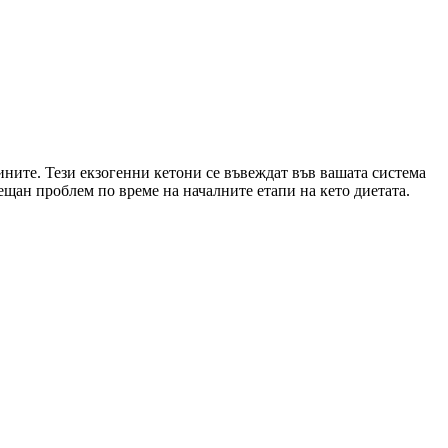
ините. Тези екзогенни кетони се въвеждат във вашата система
ещан проблем по време на началните етапи на кето диетата.