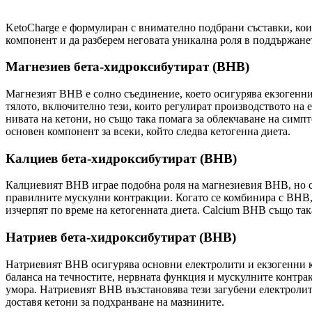
KetoCharge е формулиран с внимателно подбрани съставки, коит
компонент и да разберем неговата уникална роля в поддържанет
Магнезиев бета-хидроксибутират (BHB)
Магнезият BHB е солно съединение, което осигурява екзогенни
тялото, включително тези, които регулират производството на
нивата на кетони, но също така помага за облекчаване на симпт
основен компонент за всеки, който следва кетогенна диета.
Калциев бета-хидроксибутират (BHB)
Калциевият BHB играе подобна роля на магнезиевия BHB, но с 
правилните мускулни контракции. Когато се комбинира с BHB, т
изчерпят по време на кетогенната диета. Calcium BHB също так
Натриев бета-хидроксибутират (BHB)
Натриевият BHB осигурява основни електролити и екзогенни ке
баланса на течностите, нервната функция и мускулните контрак
умора. Натриевият BHB възстановява тези загубени електролит
доставя кетони за подхранване на мазнините.