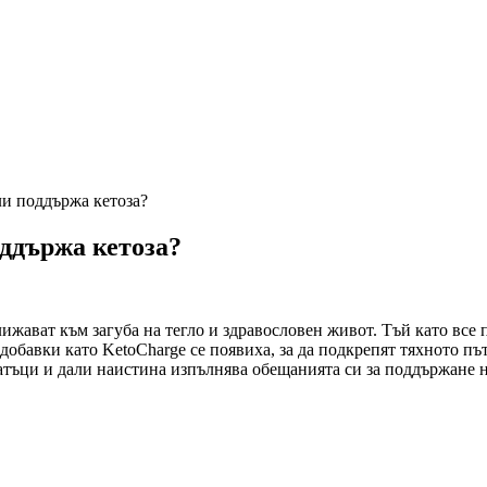
ли поддържа кетоза?
оддържа кетоза?
жават към загуба на тегло и здравословен живот. Тъй като все 
обавки като KetoCharge се появиха, за да подкрепят тяхното път
атъци и дали наистина изпълнява обещанията си за поддържане н