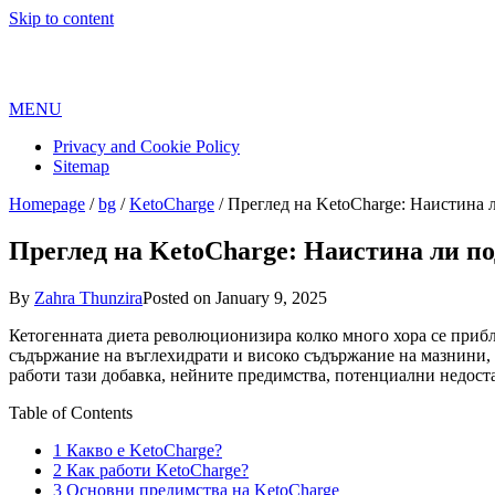
Skip to content
MENU
Privacy and Cookie Policy
Sitemap
Homepage
/
bg
/
KetoCharge
/
Преглед на KetoCharge: Наистина 
Преглед на KetoCharge: Наистина ли п
By
Zahra Thunzira
Posted on
January 9, 2025
Кетогенната диета революционизира колко много хора се прибли
съдържание на въглехидрати и високо съдържание на мазнини, д
работи тази добавка, нейните предимства, потенциални недост
Table of Contents
1
Какво е KetoCharge?
2
Как работи KetoCharge?
3
Основни предимства на KetoCharge