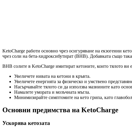
KetoCharge работи основно чрез осигуряване на екзогенни кето
чрез соли на бета-хидроксибутират (BHB). Добавката също така 
BHB солите в KetoCharge имитират кетоните, които тялото ви е
Увеличете нивата на кетони в кръвта.
Увеличете енергията за физическо и умствено представяне
Насърчавайте тялото си да използва мазнините като осно
Намалете умората и мозъчната мъгла.
Минимизирайте симптомите на кето грипа, като главобо
Основни предимства на KetoCharge
Ускорява кетозата