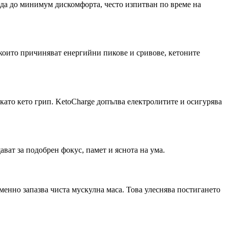
ежда до минимум дискомфорта, често изпитван по време на
 които причиняват енергийни пикове и сривове, кетоните
като кето грип. KetoCharge допълва електролитите и осигурява
ават за подобрен фокус, памет и яснота на ума.
менно запазва чиста мускулна маса. Това улеснява постигането