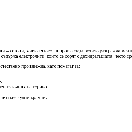
ни – кетони, които тялото ви произвежда, когато разгражда мазн
съдържа електролити, които се борят с дехидратацията, често ср
стествено произвежда, като помагат за:
.
вен източник на гориво.
лие и мускулни крампи.