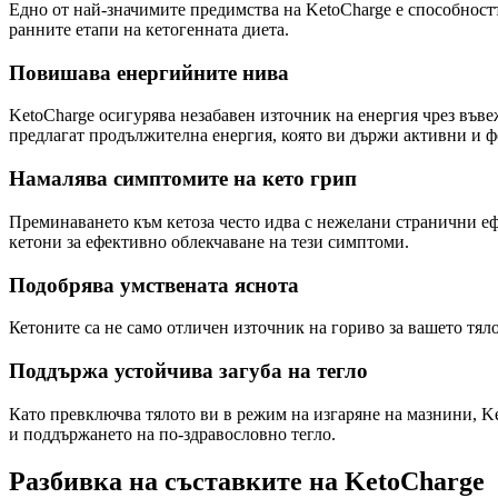
Едно от най-значимите предимства на KetoCharge е способностт
ранните етапи на кетогенната диета.
Повишава енергийните нива
KetoCharge осигурява незабавен източник на енергия чрез въве
предлагат продължителна енергия, която ви държи активни и ф
Намалява симптомите на кето грип
Преминаването към кетоза често идва с нежелани странични ефе
кетони за ефективно облекчаване на тези симптоми.
Подобрява умствената яснота
Кетоните са не само отличен източник на гориво за вашето тяло
Поддържа устойчива загуба на тегло
Като превключва тялото ви в режим на изгаряне на мазнини, Ke
и поддържането на по-здравословно тегло.
Разбивка на съставките на KetoCharge