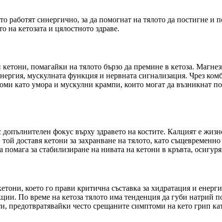
о работят синергично, за да помогнат на тялото да постигне и п
о на кетозата и цялостното здраве.
 кетони, помагайки на тялото бързо да премине в кетоза. Магне
 енергия, мускулната функция и нервната сигнализация. Чрез ко
оми като умора и мускулни крампи, които могат да възникнат по 
допълнителен фокус върху здравето на костите. Калцият е жизн
ой доставя кетони за захранване на тялото, като същевременно 
а помага за стабилизиране на нивата на кетони в кръвта, осигур
тони, което го прави критична съставка за хидратация и енерги
ции. По време на кетоза тялото има тенденция да губи натрий п
и, предотвратявайки често срещаните симптоми на кето грип кат