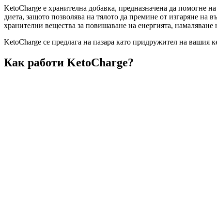
KetoCharge е хранителна добавка, предназначена да помогне на 
диета, защото позволява на тялото да премине от изгаряне на 
хранителни вещества за повишаване на енергията, намаляване н
KetoCharge се предлага на пазара като придружител на вашия к
Как работи KetoCharge?