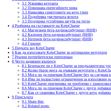
3.1
Ускорява кетозата
3.2
Повишава енергийните нива
3.3
Намалява симптомите на кето грип
3.4
Подобрява умствената яснота
3.5
Поддържа устойчива загуба на тегло
4
Разбивка на съставките на KetoCharge
4.1
Магнезиев бета-хидроксибутират (BHB)
4.2
Калциев бета-хидроксибутират (BHB)
4.3
Натриев бета-хидроксибутират (BHB)
4.4
Глицин
5
Науката зад KetoCharge
6
Как да използвате KetoCharge за оптимални резултати
7
Реални потребителски препоръки
8
Често задавани въпроси
8.1
Безопасен ли е KetoCharge за продължителна уп
8.2
Колко бързо мога да очаквам резултати с KetoCh
8.3
Мога ли да приемам KetoCharge без да следвам к
8.4
Има ли възрастови ограничения за използване н
8.5
KetoCharge причинява ли проблеми с храносмил
8.6
Мога ли да приемам KetoCharge с други добавки
8.7
Как се сравнява KetoCharge с други кето добавк
9
Присъдата
9.1
Share this:
9.2
Related posts: