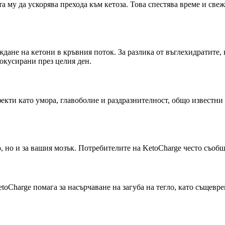
а му да ускорява прехода към кетоза. Това спестява време и св
ждане на кетони в кръвния поток. За разлика от въглехидратите,
окусирани през целия ден.
кти като умора, главоболие и раздразнителност, общо известни 
, но и за вашия мозък. Потребителите на KetoCharge често съобщ
toCharge помага за насърчаване на загуба на тегло, като същевре