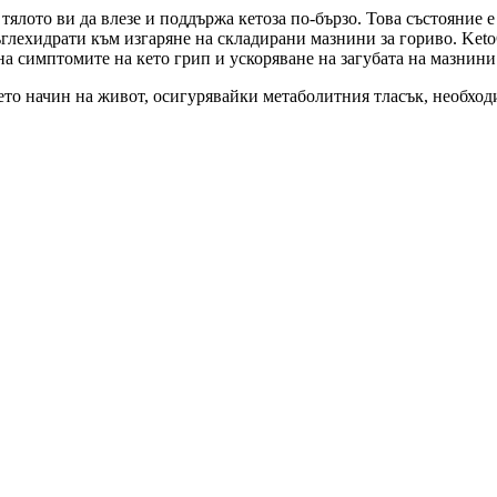
тялото ви да влезе и поддържа кетоза по-бързо. Това състояние е
въглехидрати към изгаряне на складирани мазнини за гориво. Ke
а симптомите на кето грип и ускоряване на загубата на мазнини
ето начин на живот, осигурявайки метаболитния тласък, необход