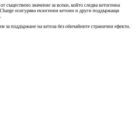
 от съществено значение за всеки, който следва кетогенна
toCharge осигурява екзогенни кетони и други поддържащи
.
им за поддържане на кетоза без обичайните странични ефекти.