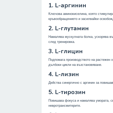
1. L-аргинин
Ключова аминокиселина, която стимулира
кръвообращението и засилвайки освобож
2. L-глутамин
Намалява мускулната болка, ускорява в
след тренировка.
3. L-глицин
Подпомага производството на растежен х
дълбоки цикли на възстановяване.
4. L-лизин
Действа синергично с аргинин за повишав
5. L-тирозин
Повишава фокуса и намалява умората, св
невротрансмитерите.