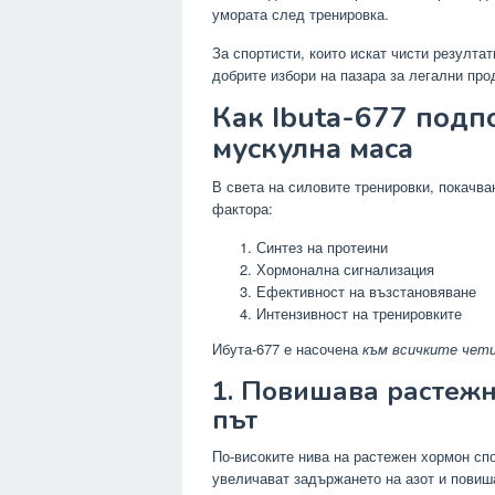
умората след тренировка.
За спортисти, които искат чисти резултат
добрите избори на пазара за легални про
Как Ibuta-677 подп
мускулна маса
В света на силовите тренировки, покачва
фактора:
Синтез на протеини
Хормонална сигнализация
Ефективност на възстановяване
Интензивност на тренировките
Ибута-677 е насочена
към всичките чет
1. Повишава растежн
път
По-високите нива на растежен хормон сп
увеличават задържането на азот и повиша