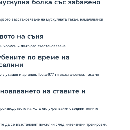
ускулна болка със забавено
бързото възстановяване на мускулната тъкан, намалявайки
вото на съня
ен хормон = по-бързо възстановяване.
бените по време на
селини
-глутамин и аргинин. Ibuta-677 ги възстановява, така че
овяването на ставите и
производството на колаген, укрепвайки съединителните
те да се възстановят по-силни след интензивни тренировки.