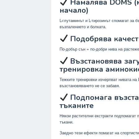
Намалява DOMS (м
начало)
L-глутаминът и L-тирозинът спомагат за 
възпалението и болката.
Подобрява качест
По-добър сън = по-добри нива на растеж
Възстановява загу
тренировка аминоки
Тежките тренировки изчерпват нивата на L
възстановяването не се забавя.
Подпомага възстан
тъканите
Някои растителни екстракти подпомагат 
тъкани.
Заедно тези ефекти помагат на спортисти