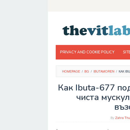
Skip
to
content
PRIVACY AND COOKIE POLICY
SIT
HOMEPAGE
/
BG
/
IBUTAMOREN
/
КАК I
Как Ibuta-677 п
чиста мускул
въз
By
Zahra Thu