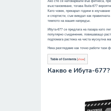
Ако сте се натоварвали във фитнеса, пр
възстановяване, тогава Ibuta-677 вероятн
Като човек, прекарал години в изучаване
и спортисти, съм виждал как правилната
темпото на вашия напредък.
Ибута-677 се предлага на пазара като ле
популярно съединение, повишаващо раст
подпомага растежа на чиста мускулна ма
Нека разгледаме как точно работи тази 
Table of Contents
[
show
]
Какво е Ибута-677?