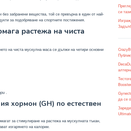
Прегле
си таз
и без забранени вещества, той се превърна в един от най-
дукти за подобряване на спортните постижения.
Изграж
Задълб
омага растежа на чиста
CrazyB
нето на чиста мускулна маса се дължи на четири основни
Публик
DecaDu
алтерн
Тестог
Booste
ири
.
Gynect
да се 
ия хормон (GH) по естествен
Зареде
Ultima
омагат за стимулиране на растежа на мускулната тъкан,
ват изгарянето на калории.