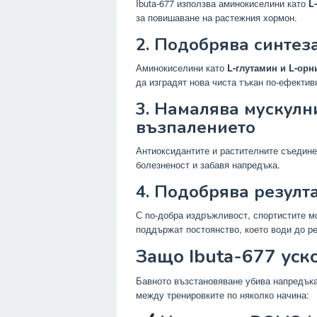
Ibuta-677 използва аминокиселини като
L
за повишаване на растежния хормон.
2. Подобрява синтез
Аминокиселини като
L-глутамин и L-орн
да изградят нова чиста тъкан по-ефектив
3. Намалява мускулн
възпалението
Антиоксидантите и растителните съедине
болезненост и забавя напредъка.
4. Подобрява резулт
С по-добра издръжливост, спортистите мо
поддържат постоянство, което води до р
Защо Ibuta-677 уск
Бавното възстановяване убива напредъка.
между тренировките по няколко начина: