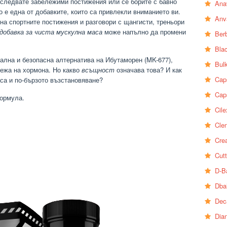
еследвате забележими постижения или се борите с бавно
Ana
о е една от добавките, които са привлекли вниманието ви.
Anv
 на спортните постижения и разговори с щангисти, треньори
добавка за чиста мускулна маса
може напълно да промени
Ber
Bla
гална и безопасна алтернатива на Ибутаморен (MK-677),
Bul
ежа на хормона. Но какво
всъщност
означава това? И как
Cap
са и по-бързото възстановяване?
Cap
формула.
Cile
Clen
Crea
Cutt
D-B
Dba
Dec
Dia