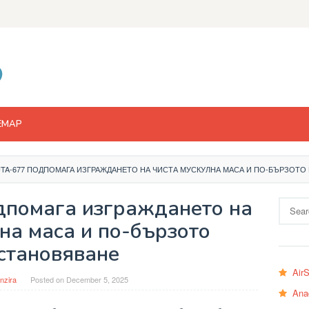
EMAP
BUTA-677 ПОДПОМАГА ИЗГРАЖДАНЕТО НА ЧИСТА МУСКУЛНА МАСА И ПО-БЪРЗОТ
одпомага изграждането на
Search
for:
на маса и по-бързото
становяване
Air
nzira
Posted on
December 5, 2025
Ana