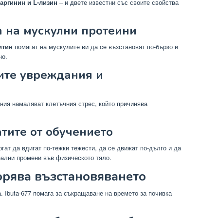
-аргинин и L-лизин
– и двете известни със своите свойства
а на мускулни протеини
итин
помагат на мускулите ви да се възстановят по-бързо и
но.
ите увреждания и
ния намаляват клетъчния стрес, който причинява
атите от обучението
гат да вдигат по-тежки тежести, да се движат по-дълго и да
еални промени във физическото тяло.
орява възстановяването
 Ibuta-677 помага за съкращаване на времето за почивка