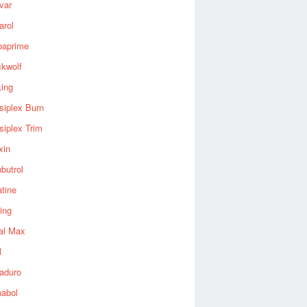
var
arol
baprime
ckwolf
king
siplex Burn
siplex Trim
xin
butrol
tine
ing
al Max
l
aduro
nabol