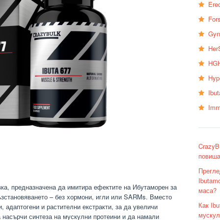
Erec
Fors
Gyn
Her
HGH
Hyp
Ibu
Imm
CrazyB
повиша
Прегле
Ibutam
авка, предназначена да имитира ефектите на Ибутаморен за
маса?
ъзстановяването – без хормони, игли или SARMs. Вместо
Как Ib
 адаптогени и растителни екстракти, за да увеличи
мускул
 насърчи синтеза на мускулни протеини и да намали