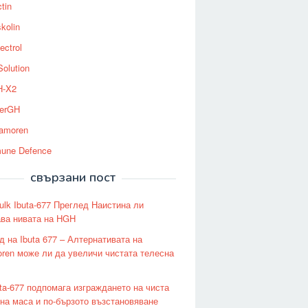
tin
kolin
ectrol
Solution
-X2
erGH
tamoren
une Defence
свързани пост
ulk Ibuta-677 Преглед Наистина ли
ва нивата на HGH
д на Ibuta 677 – Алтернативата на
oren може ли да увеличи чистата телесна
uta-677 подпомага изграждането на чиста
на маса и по-бързото възстановяване