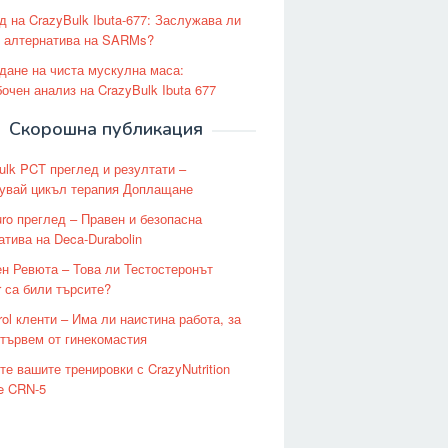
д на CrazyBulk Ibuta-677: Заслужава ли
и алтернатива на SARMs?
дане на чиста мускулна маса:
очен анализ на CrazyBulk Ibuta 677
Скорошна публикация
ulk PCT преглед и резултати –
увай цикъл терапия Доплащане
ro преглед – Правен и безопасна
атива на Deca-Durabolin
ен Ревюта – Това ли Тестостеронът
r са били търсите?
rol кленти – Има ли наистина работа, за
отървем от гинекомастия
те вашите тренировки с CrazyNutrition
te CRN-5