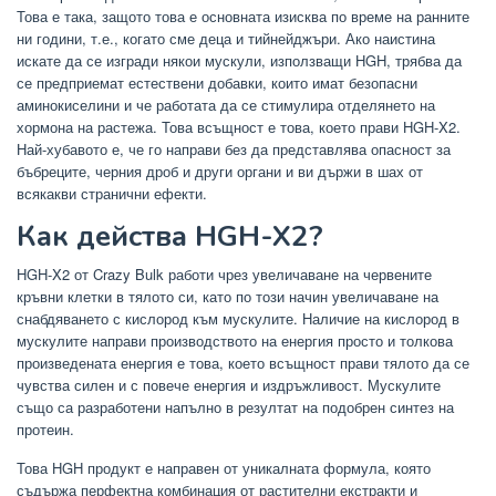
Това е така, защото това е основната изисква по време на ранните
ни години, т.е., когато сме деца и тийнейджъри. Ако наистина
искате да се изгради някои мускули, използващи HGH, трябва да
се предприемат естествени добавки, които имат безопасни
аминокиселини и че работата да се стимулира отделянето на
хормона на растежа. Това всъщност е това, което прави HGH-X2.
Най-хубавото е, че го направи без да представлява опасност за
бъбреците, черния дроб и други органи и ви държи в шах от
всякакви странични ефекти.
Как действа HGH-X2?
HGH-X2 от Crazy Bulk работи чрез увеличаване на червените
кръвни клетки в тялото си, като по този начин увеличаване на
снабдяването с кислород към мускулите. Наличие на кислород в
мускулите направи производството на енергия просто и толкова
произведената енергия е това, което всъщност прави тялото да се
чувства силен и с повече енергия и издръжливост. Мускулите
също са разработени напълно в резултат на подобрен синтез на
протеин.
Това HGH продукт е направен от уникалната формула, която
съдържа перфектна комбинация от растителни екстракти и