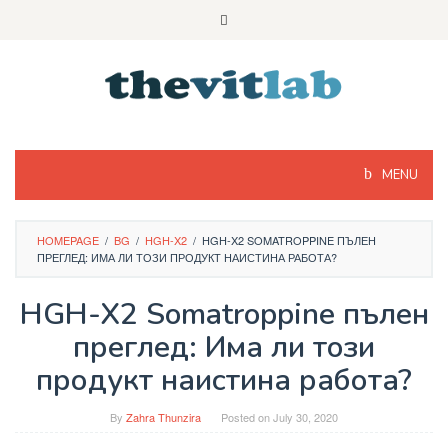
Skip
to
content
MENU
HOMEPAGE
/
BG
/
HGH-X2
/
HGH-X2 SOMATROPPINE ПЪЛЕН
ПРЕГЛЕД: ИМА ЛИ ТОЗИ ПРОДУКТ НАИСТИНА РАБОТА?
HGH-X2 Somatroppine пълен
преглед: Има ли този
продукт наистина работа?
By
Zahra Thunzira
Posted on
July 30, 2020