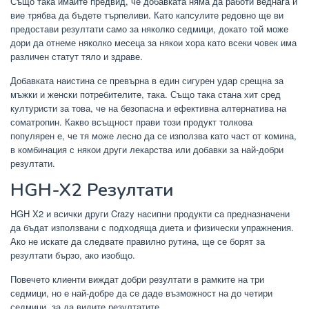
Също така имайте предвид, че добавката няма да работи веднага и
вие трябва да бъдете търпеливи. Като капсулите редовно ще ви
предостави резултати само за няколко седмици, докато той може
дори да отнеме няколко месеца за някои хора като всеки човек има
различен статут тяло и здраве.
Добавката наистина се превърна в един сигурен удар срещна за
мъжки и женски потребителите, така. Също така стана хит сред
културисти за това, че на безопасна и ефективна алтернатива на
соматропин. Какво всъщност прави този продукт толкова
популярен е, че тя може лесно да се използва като част от комина,
в комбинация с някои други лекарства или добавки за най-добри
резултати.
HGH-X2 Резултати
HGH X2 и всички други Crazy насипни продукти са предназначени
да бъдат използвани с подходяща диета и физически упражнения.
Ако не искате да следвате правилно рутина, ще се борят за
резултати бързо, ако изобщо.
Повечето клиенти виждат добри резултати в рамките на три
седмици, но е най-добре да се даде възможност на до четири
седмици, за да видите резултатите.