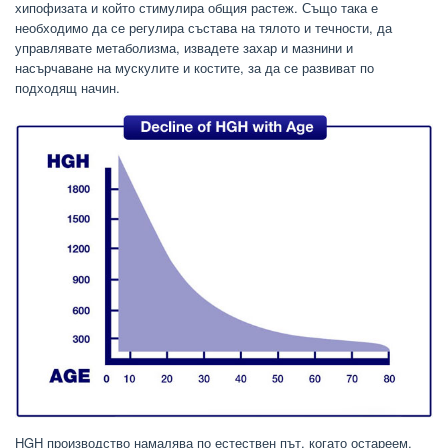
хипофизата и който стимулира общия растеж. Също така е
необходимо да се регулира състава на тялото и течности, да
управлявате метаболизма, извадете захар и мазнини и
насърчаване на мускулите и костите, за да се развиват по
подходящ начин.
HGH производство намалява по естествен път, когато остареем.