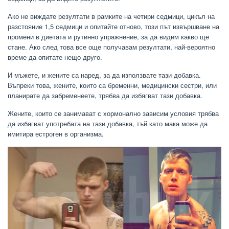
Ако не виждате резултати в рамките на четири седмици, цикъл на
разстояние 1,5 седмици и опитайте отново, този път извършване на
промени в диетата и рутинно упражнение, за да видим какво ще
стане. Ако след това все още получавам резултати, най-вероятно
време да опитате нещо друго.
И мъжете, и жените са наред, за да използвате тази добавка.
Въпреки това, жените, които са бременни, медицински сестри, или
планирате да забременеете, трябва да избягват тази добавка.
Жените, които се занимават с хормонално зависим условия трябва
да избягват употребата на тази добавка, тъй като мака може да
имитира естроген в организма.