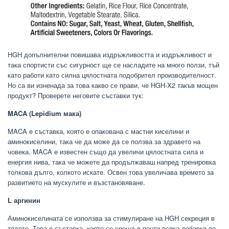
HGH допълнителни повишава издръжливостта и издръжливост и
така спортисти със сигурност ще се насладите на много ползи, тъй
като работи като силна цялостната подобрител производителност.
Но са ви изненада за това какво се прави, че HGH-X2 такъв мощен
продукт? Проверете неговите съставки тук:
MACA (Lepidium мака)
MACA е съставка, която е опакована с мастни киселини и
аминокиселини, така че да може да се ползва за здравето на
човека. MACA е известен също да увеличи цялостната сила и
енергия нива, така че можете да продължаваш напред тренировка
толкова дълго, колкото искате. Освен това увеличава времето за
развитието на мускулите и възстановяване.
L аргинин
Аминокиселината се използва за стимулиране на HGH секреция в
тялото. Това е съставка, която се среща в почти всяка добавка по