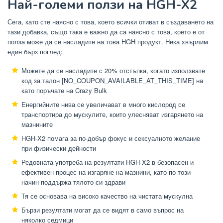
Най-големи ползи на HGH-X2
Сега, като сте наясно с това, което всички отиват в създаването на
тази добавка, също така е важно да са наясно с това, което е от
полза може да се насладите на това HGH продукт. Нека хвърлим
един бърз поглед:
Можете да се насладите с 20% отстъпка, когато използвате
код за талон [NO_COUPON_AVAILABLE_AT_THIS_TIME] на
като поръчате на Crazy Bulk
Енергийните нива се увеличават в много кислород се
транспортира до мускулите, които улесняват изгарянето на
мазнините
HGH-X2 помага за по-добър фокус и сексуалното желание
при физически дейности
Редовната употреба на резултати HGH-X2 в безопасен и
ефективен процес на изгаряне на мазнини, като по този
начин поддържа тялото си здрави
Тя се основава на високо качество на чистата мускулна
Бързи резултати могат да се видят в само въпрос на
няколко седмици