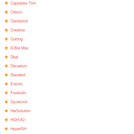
Capsiplex Trim
Cilexin
Clenbutrol
Creatine
Cutting
D-Bal Max
Dbal
Decaduro
Dianabol
Erectin
Forskolin
Gynectrol
HerSolution
HGH-X2
HyperGH