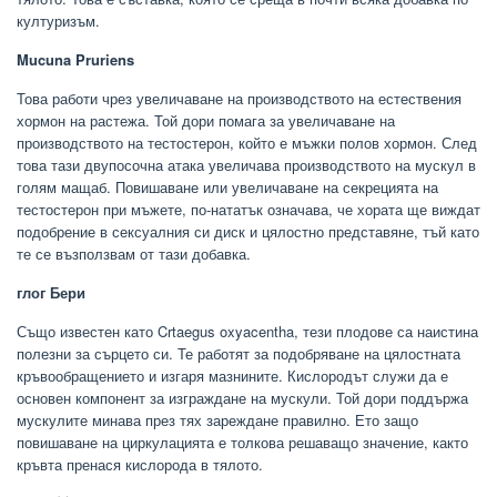
културизъм.
Mucuna Pruriens
Това работи чрез увеличаване на производството на естествения
хормон на растежа. Той дори помага за увеличаване на
производството на тестостерон, който е мъжки полов хормон. След
това тази двупосочна атака увеличава производството на мускул в
голям мащаб. Повишаване или увеличаване на секрецията на
тестостерон при мъжете, по-нататък означава, че хората ще виждат
подобрение в сексуалния си диск и цялостно представяне, тъй като
те се възползвам от тази добавка.
глог Бери
Също известен като Crtaegus oxyacentha, тези плодове са наистина
полезни за сърцето си. Те работят за подобряване на цялостната
кръвообращението и изгаря мазнините. Кислородът служи да е
основен компонент за изграждане на мускули. Той дори поддържа
мускулите минава през тях зареждане правилно. Ето защо
повишаване на циркулацията е толкова решаващо значение, както
кръвта пренася кислорода в тялото.