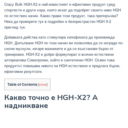
Crazy Bulk HGH-X2 е най-известният и ефективен продукт сред
спортисти и други хора, които искат да подобрят своето ниво HGH
по естествен начин. Какво прави този продукт, така препоръчва?
Нека да проверите тук в подробен и безпристрастен HGH X-2
преглед тук.
Добавката действа като стимулира хипофизата да произвежда
HGH. Допълване HGH по този начин ви позволява да се изгради по-
силни мускули, изгаря мазнините и да се възстанови бързо от
тренировки. HGH-X2 е добре формулират и всички естествени
алтернатива Соматропин, който е синтетичен HGH. Освен това
продуктът повишава нивото на HGH естествено и предлага бързи,
ефективни резултати.
Table of Contents
[
show
]
Какво точно е HGH-X2? А
надникване