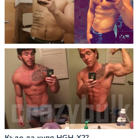
Къде да купя HGH-X2?