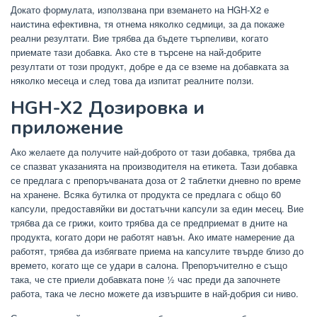
Докато формулата, използвана при вземането на HGH-X2 е
наистина ефективна, тя отнема няколко седмици, за да покаже
реални резултати. Вие трябва да бъдете търпеливи, когато
приемате тази добавка. Ако сте в търсене на най-добрите
резултати от този продукт, добре е да се вземе на добавката за
няколко месеца и след това да изпитат реалните ползи.
HGH-X2 Дозировка и
приложение
Ако желаете да получите най-доброто от тази добавка, трябва да
се спазват указанията на производителя на етикета. Тази добавка
се предлага с препоръчваната доза от 2 таблетки дневно по време
на хранене. Всяка бутилка от продукта се предлага с общо 60
капсули, предоставяйки ви достатъчни капсули за един месец. Вие
трябва да се грижи, които трябва да се предприемат в дните на
продукта, когато дори не работят навън. Ако имате намерение да
работят, трябва да избягвате приема на капсулите твърде близо до
времето, когато ще се удари в салона. Препоръчително е също
така, че сте приели добавката поне ½ час преди да започнете
работа, така че лесно можете да извършите в най-добрия си ниво.