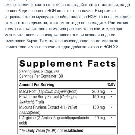
аминокиселини, които ефективно да съдействат за тялото си, за да
се освободи повече от HGH по естествен начин. Въпреки че
изграждането на мускулите е обща полза на HGH, това е само един
от многото предимства, които можете да се насладите. Растежният
хормон допълнително стимулира развитието на костите, изгаря
мазнините, повишава издръжливостта и ви позволява да се
възстанови бързо. Тя е толкова изненадващо, за да мисля за
всичко това и много повече от една добавка и това е HGH-X2.