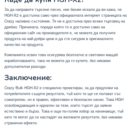
За да направите търсене лесно, ние бихме искали да ви кажа, че
HGH-X2 е достъпна само чрез официалната интернет страницата на
Crazy наливно състояние. Тя не е достъпна през всеки търговец на
дребно. Причината, поради която то е достъпно само на
официалния сайт на производителя е, че можете да получите
продукта на най-добри цени и да сте сигурни в оригиналното
качество на продукта.
Компанията освен това осигурява безплатно в световен мащаб
корабоплаването, така че можете да го купите, без никакви
допълнителни разходи.
Заключение:
Crazy Bulk HGH-X2 е специално проектиран, за да предложи на
потребителите същите резултати, тъй като те ще се ползват със
соматропин, но в правен, ефективен и безопасен начин. Това HGH
освобождаващия е идеален за тези, които търсят да заякне
естествено и бързо. Това е още по-голям избор за начинаещи, тъй
като те могат да се насладят на желаните резултати, без никакви
странични ефекти.