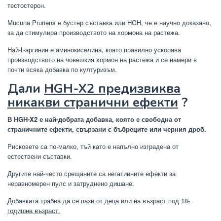
тестостерон.
Mucuna Pruriens е бустер съставка или HGH, че е научно доказано,
за да стимулира производството на хормона на растежа.
Най-L-аргинин е аминокиселина, която правилно ускорява
производството на човешкия хормон на растежа и се намери в
почти всяка добавка по културизъм.
Дали
HGH-X2 предизвиква
никакви странични ефекти
?
В HGH-X2 е най-добрата добавка, която е свободна от
страничните ефекти, свързани с бъбреците или черния дроб.
Рисковете са по-малко, тъй като е напълно изградена от
естествени съставки.
Другите най-често срещаните са негативните ефекти за
неравномерен пулс и затруднено дишане.
Добавката трябва да се пази от деца или на възраст под 18-
годишна възраст.