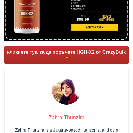
кликнете тук, за да поръчате HGH-X2 от CrazyBulk
»
Zahra Thunzira
Zahra Thunzira is a Jakarta-based nutritionist and gym