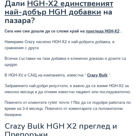
Дали
HGH-X2 единственият
най-добър HGH добавки
на
пазара?
Сега ние сме дошли да се сложи край на
прегледа HGH-X2
.
Намираме Crazy насипно HGH-X2 е най-добрата добавка, в
сравнение с други.
Всички съставки на тази добавка е клинично доказан и дозите са
щедри.
В HGH-X2 е САЩ на компанията, известна ”
Crazy Bulk
“.
Забравянето най-добри резултати, е важно да се вземе HGH-X2 за
няколко месеца и да отнеме известно пациент или последователно.
Повечето от клиентите губят почти 17lbs да се подобри работата по
време на 3-4 месеца. Повечето от коментарите са положителни
базирани.
Crazy Bulk HGH X2 преглед и
Препоръки