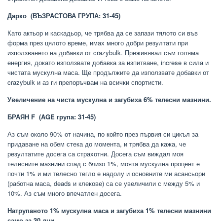
Дарко
(ВЪЗРАСТОВА ГРУПА: 31-45)
Като актьор и каскадьор, че трябва да се запази тялото си във
форма през цялото време, имах много добри резултати при
използването на добавки от crazybulk. Преживявал съм голяма
енергия, докато използвате добавка за изпитване, increse в сила и
чистата мускулна маса. Ще продължите да използвате добавки от
crazybulk и аз ги препоръчвам на всички спортисти.
Увеличение на чиста мускулна и загубиха 6% телесни мазнини.
БРАЯН F
(AGE група: 31-45)
Аз съм около 90% от начина, по който през първия си цикъл за
придаване на обем стека до момента, и трябва да кажа, че
резултатите досега са страхотни. Досега съм виждал моя
телесните мазнини спад с близо 1%, моята мускулна процент е
почти 1% и ми телесно тегло е надолу и основните ми асансьори
(работна маса, deads и клекове) са се увеличили с между 5% и
10%. Аз съм много впечатлен досега.
Натрупаното 1% мускулна маса и загубиха 1% телесни мазнини
само за 30 дни.