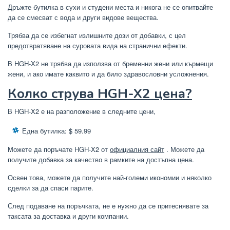
Дръжте бутилка в сухи и студени места и никога не се опитвайте
да се смесват с вода и други видове вещества.
Трябва да се избегнат излишните дози от добавки, с цел
предотвратяване на суровата вида на странични ефекти.
В HGH-X2 не трябва да използва от бременни жени или кърмещи
жени, и ако имате каквито и да било здравословни усложнения.
Колко струва HGH-X2 цена?
В HGH-X2 е на разположение в следните цени,
Една бутилка: $ 59.99
Можете да поръчате HGH-X2 от
официалния сайт
. Можете да
получите добавка за качество в рамките на достъпна цена.
Освен това, можете да получите най-големи икономии и няколко
сделки за да спаси парите.
След подаване на поръчката, не е нужно да се притеснявате за
таксата за доставка и други компании.