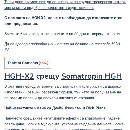
Тя ви дава възможност да се извърши по-трудно тренировка, изгаря
мазнините и подобрява цялостната издръжливост.
С помощта на HGH-X2, че не е необходимо да използвате игли
или предписания.
Вземете бързи резултати в рамките на 30 дни от период от време.
Да се ​​провери подробно или истина на базата на прегледа HGH-
X2.
Table of Contents
[
show
]
HGH-X2
срещу
Somatropin HGH
В златния период от време, за спортисти и културисти са широко
използвани човешки растежен хормон, тъй като за получаване на
по-големи ползи и да спечели няколко състезания.
Най-известните имена са
Дуейн Джонсън
и
Rich Piana
.
Най-често срещаните негативните ефекти са главоболие, гадене,
повръщане, болки в мускулите, ускорена сърдечна дейност, болка
/ сърбеж, и слабостта, ако сте превишили препоръчителната доза.