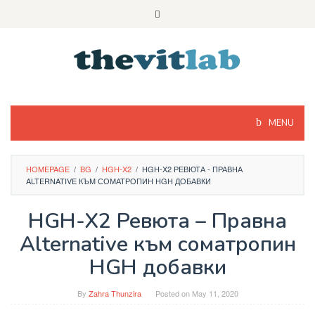
Skip
to
content
MENU
HOMEPAGE
/
BG
/
HGH-X2
/
HGH-X2 РЕВЮТА - ПРАВНА
ALTERNATIVE КЪМ СОМАТРОПИН HGH ДОБАВКИ
HGH-X2 Ревюта – Правна
Alternative към соматропин
HGH добавки
By
Zahra Thunzira
Posted on
May 11, 2020