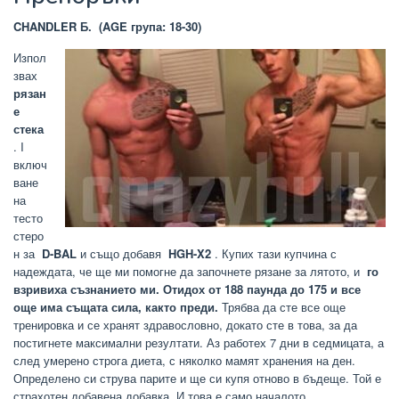
CHANDLER Б.
(AGE група: 18-30)
Изпол
звах
рязан
е
стека
. I
включ
ване
на
тесто
стеро
н за
D-BAL
и също добавя
HGH-X2
. Купих тази купчина с
надеждата, че ще ми помогне да започнете рязане за лятото, и
го
взривиха съзнанието ми.
Отидох от 188 паунда до 175 и все
още има същата сила, както преди.
Трябва да сте все още
тренировка и се хранят здравословно, докато сте в това, за да
постигнете максимални резултати. Аз работех 7 дни в седмицата, а
след умерено строга диета, с няколко мамят хранения на ден.
Определено си струва парите и ще си купя отново в бъдеще. Той е
страхотен добавена добавка. И това е само началото.