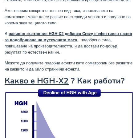
Ако говорим конкретно външен вид така, използването на
соматропин може да се развие на стероиди червата и подуване на
корема знак за цялото тяло.
В
насипно състояние HGH-X2 добавка Crazy е ефективен начин
за подобряване на мускулната маса
, подобрено сила,
повишаване на производителността, и да достави по-добър
резултат по естествен начин.
Можете да получите подобни ефекти като соматропин без развитие
на каквито и да било странични ефекти.
Какво е HGH-X2
? Как работи?