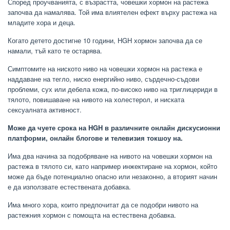
Според проучванията, с възрастта, човешки хормон на растежа
започва да намалява. Той има влиятелен ефект върху растежа на
младите хора и деца.
Когато детето достигне 10 години, HGH хормон започва да се
намали, тъй като те остарява.
Симптомите на ниското ниво на човешки хормон на растежа е
наддаване на тегло, ниско енергийно ниво, сърдечно-съдови
проблеми, сух или дебела кожа, по-високо ниво на триглицериди в
тялото, повишаване на нивото на холестерол, и ниската
сексуалната активност.
Може да чуете срока на HGH в различните онлайн дискусионни
платформи, онлайн блогове и телевизия токшоу на.
Има два начина за подобряване на нивото на човешки хормон на
растежа в тялото си, като например инжектиране на хормон, който
може да бъде потенциално опасно или незаконно, а вторият начин
е да използвате естествената добавка.
Има много хора, които предпочитат да се подобри нивото на
растежния хормон с помощта на естествена добавка.