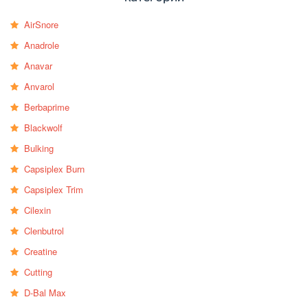
AirSnore
Anadrole
Anavar
Anvarol
Berbaprime
Blackwolf
Bulking
Capsiplex Burn
Capsiplex Trim
Cilexin
Clenbutrol
Creatine
Cutting
D-Bal Max