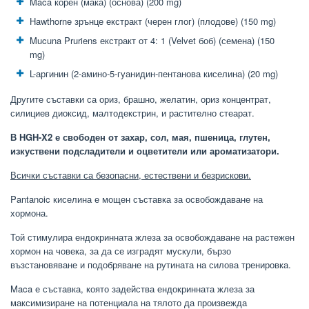
Maca корен (мака) (основа) (200 mg)
Hawthorne зрънце екстракт (черен глог) (плодове) (150 mg)
Mucuna Pruriens екстракт от 4: 1 (Velvet боб) (семена) (150
mg)
L-аргинин (2-амино-5-гуанидин-пентанова киселина) (20 mg)
Другите съставки са ориз, брашно, желатин, ориз концентрат,
силициев диоксид, малтодекстрин, и растително стеарат.
В HGH-X2 е свободен от захар, сол, мая, пшеница, глутен,
изкуствени подсладители и оцветители или ароматизатори.
Всички съставки са безопасни, естествени и безрискови.
Pantanoic киселина е мощен съставка за освобождаване на
хормона.
Той стимулира ендокринната жлеза за освобождаване на растежен
хормон на човека, за да се изградят мускули, бързо
възстановяване и подобряване на рутината на силова тренировка.
Maca е съставка, която задейства ендокринната жлеза за
максимизиране на потенциала на тялото да произвежда