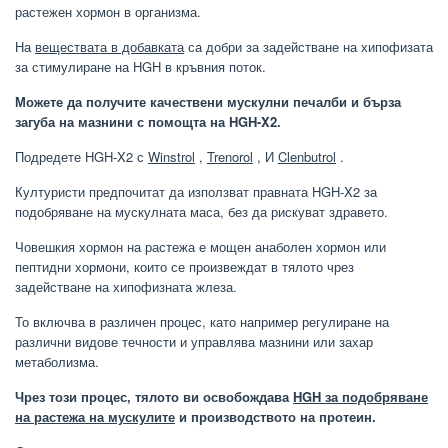
растежен хормон в организма.
На
веществата в добавката
са добри за задействане на хипофизата
за стимулиране на HGH в кръвния поток.
Можете да получите качествени мускулни печалби и бърза
загуба на мазнини с помощта на HGH-X2.
Подредете HGH-X2 с
Winstrol
,
Trenorol
, И
Clenbutrol
.
Културисти предпочитат да използват правната HGH-X2 за
подобряване на мускулната маса, без да рискуват здравето.
Човешкия хормон на растежа е мощен анаболен хормон или
пептидни хормони, които се произвеждат в тялото чрез
задействане на хипофизната жлеза.
То включва в различен процес, като например регулиране на
различни видове течности и управлява мазнини или захар
метаболизма.
Чрез този процес, тялото ви освобождава
HGH за подобряване
на растежа на мускулите
и производството на протеин.