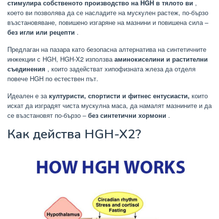
стимулира собственото производство на HGH в тялото ви
,
което ви позволява да се насладите на мускулен растеж, по-бързо
възстановяване, повишено изгаряне на мазнини и повишена сила –
без игли или рецепти
.
Предлаган на пазара като безопасна алтернатива на синтетичните
инжекции с HGH, HGH-X2 използва
аминокиселини и растителни
съединения
, които задействат хипофизната жлеза да отделя
повече HGH по естествен път.
Идеален е за
културисти, спортисти и фитнес ентусиасти,
които
искат да изградят чиста мускулна маса, да намалят мазнините и да
се възстановят по-бързо –
без синтетични хормони
.
Как действа HGH-X2?