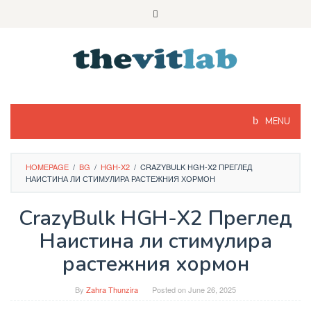
Skip
to
content
MENU
HOMEPAGE
/
BG
/
HGH-X2
/
CRAZYBULK HGH-X2 ПРЕГЛЕД
НАИСТИНА ЛИ СТИМУЛИРА РАСТЕЖНИЯ ХОРМОН
CrazyBulk HGH-X2 Преглед
Наистина ли стимулира
растежния хормон
By
Zahra Thunzira
Posted on
June 26, 2025