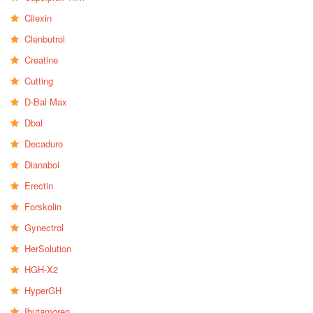
Cilexin
Clenbutrol
Creatine
Cutting
D-Bal Max
Dbal
Decaduro
Dianabol
Erectin
Forskolin
Gynectrol
HerSolution
HGH-X2
HyperGH
Ibutamoren