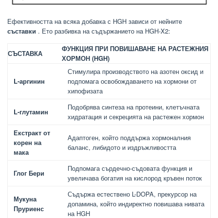
Ефективността на всяка добавка с HGH зависи от нейните
съставки
. Ето разбивка на съдържанието на HGH-X2:
ФУНКЦИЯ ПРИ ПОВИШАВАНЕ НА РАСТЕЖНИЯ
СЪСТАВКА
ХОРМОН (HGH)
Стимулира производството на азотен оксид и
L-аргинин
подпомага освобождаването на хормони от
хипофизата
Подобрява синтеза на протеини, клетъчната
L-глутамин
хидратация и секрецията на растежен хормон
Екстракт от
Адаптоген, който поддържа хормоналния
корен на
баланс, либидото и издръжливостта
мака
Подпомага сърдечно-съдовата функция и
Глог Бери
увеличава богатия на кислород кръвен поток
Съдържа естествено L-DOPA, прекурсор на
Мукуна
допамина, който индиректно повишава нивата
Пруриенс
на HGH