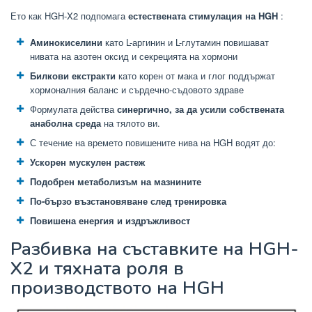
Ето как HGH-X2 подпомага
естествената стимулация на HGH
:
Аминокиселини
като L-аргинин и L-глутамин повишават
нивата на азотен оксид и секрецията на хормони
Билкови екстракти
като корен от мака и глог поддържат
хормоналния баланс и сърдечно-съдовото здраве
Формулата действа
синергично, за да усили собствената
анаболна среда
на тялото ви.
С течение на времето повишените нива на HGH водят до:
Ускорен мускулен растеж
Подобрен метаболизъм на мазнините
По-бързо възстановяване след тренировка
Повишена енергия и издръжливост
Разбивка на съставките на HGH-
X2 и тяхната роля в
производството на HGH