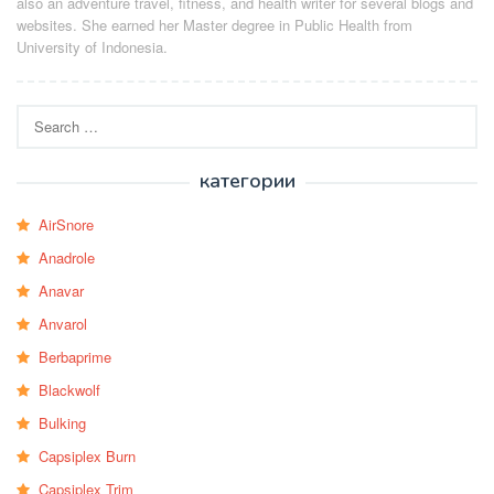
also an adventure travel, fitness, and health writer for several blogs and
websites. She earned her Master degree in Public Health from
University of Indonesia.
Search
for:
категории
AirSnore
Anadrole
Anavar
Anvarol
Berbaprime
Blackwolf
Bulking
Capsiplex Burn
Capsiplex Trim