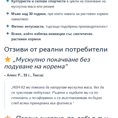
Културисти и силови спортисти
в цикли на покачване на
мускулна маса или рязане
Мъже над 30 години,
при които нивата на растежен хормон
намаляват.
Фитнес ентусиасти,
търсещи подобрена производителност
Всеки, който избягва инжекции със синтетичен
растежен хормон
Отзиви от реални потребители
„Мускулно покачване без
подуване на корема“
– Алекс Р., 33 г., Тексас
„HGH-X2 ми помогна да натрупам мускулна маса, без да
се чувствам подпухнал. Ръцете и гърдите ми са по-
стегнати и по-оформени и се възстановявам по-бързо
след всяка тренировка във фитнеса.“