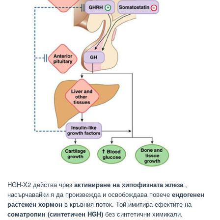
HGH-X2 действа чрез
активиране на хипофизната жлеза
,
насърчавайки я да произвежда и освобождава повече
ендогенен
растежен хормон
в кръвния поток. Той имитира ефектите на
соматропин (синтетичен HGH)
без синтетични химикали.