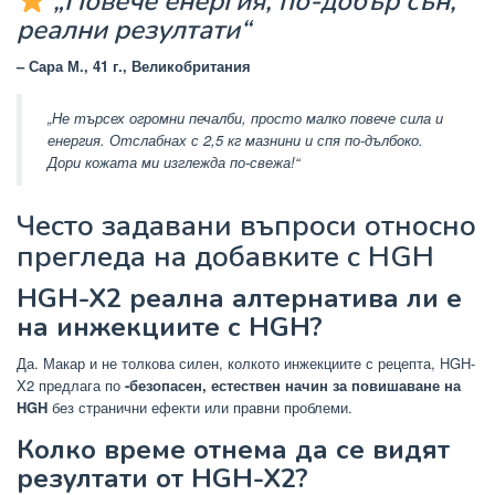
„Повече енергия, по-добър сън,
реални резултати“
– Сара М., 41 г., Великобритания
„Не търсех огромни печалби, просто малко повече сила и
енергия. Отслабнах с 2,5 кг мазнини и спя по-дълбоко.
Дори кожата ми изглежда по-свежа!“
Често задавани въпроси относно
прегледа на добавките с HGH
HGH-X2 реална алтернатива ли е
на инжекциите с HGH?
Да. Макар и не толкова силен, колкото инжекциите с рецепта, HGH-
X2 предлага по
-безопасен, естествен начин за повишаване на
HGH
без странични ефекти или правни проблеми.
Колко време отнема да се видят
резултати от HGH-X2?