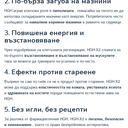
2.
По-бърза загуба на мазнини
HGH играе ключова роля в
липолизата
, помагайки на тялото ви да
използва складираните мазнини като енергия. Потребителите често
съобщават за
намалени коремни мазнини
в рамките на седмици.
3.
Повишена енергия и
възстановяване
Чрез подобряване на клетъчната регенерация, HGH-X2 спомага за
по-бързото
възстановяване и възстановяване на мускулите
,
така че можете да тренирате по-усилено и по-често.
4.
Ефекти против стареене
Въпреки че сам по себе си не е продукт против стареене, HGH-X2
може да поддържа
еластичността на кожата, умствената яснота
и
здравината на костите
поради повишените естествени нива на
HGH.
5.
Без игли, без рецепти
За разлика от фармацевтичния HGH, HGH-X2 е
легален, безопасен
и неинвазивен
, което го прави безпроблемна алтернатива.