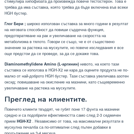
стимулира хипофизата да произвежда повече тестостерон. Това е
трябва да има съставка, която трябва да бъде включена във всеки
HGH бустер.
Глог Бери
;
широко използван съставка за много години в резултат
на неговата способност да повиши сърдечна функция,
предотвратяване на рак и увеличаване на скоростта на
метаболизма в тялото. Говори се също, че е от съществено
значение за растежа на мускулите, но повече изследвания е все
още предстои да се проведе, за да се докаже това.
Diaminomethylidene Amino (L-аргинин)
нивото, на което тази
съставка се използва в HGH-X2 ни кара да оцените продукта не по-
малко от най-доброто HGH бустер. Тази съставка увеличава азотен
оксид; повишаване на окисление на мазнини, като същевременно
увеличаване на растежа на мускулите.
Преглед на клиентите.
Повечето клиенти твърдят, че губят поне 17 фунта на мазнини
средно и са подобрили ефективността само след 2-3 седмичен
прием
HGH-X2
. Независимо от това, на максимални резултати в
мускулна печалба са по-оптимални след пълен добавки в
продължение на 3-4 месеца.