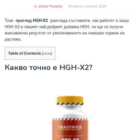
By
Zahra Thunzira
Posted on
June 24, 2020
Този
преглед HGH-X2
разгледа съставките, как работят и защо
HGH X2 е нашият най-добрият добавка HGH, че ще се получи
максимален резултат от увеличаването на човешки хормон на
растежа.
Table of Contents
[
show
]
Какво точно е HGH-X2?