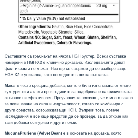
Съставките са гръбнакът на някога HGH бустер. Всеки съставка
намерени в HGH-X2 е клинично доказано. Изследванията дават
факт и факти не лъжат. Ние ще се свържем да се разбере защо
HGH-X2 е уникална, като погледнете в всяка съставка.
Мака
е често срещана добавка, която е била използвана от много
културисти и атлети през годините за подобряване на физическата
активност и ефективност. Проучванията показват, че е много важно
за повишаване на сила и издръжливост, когато се комбинира с
други средства, освобождаващи HGH. Въпреки това, повече
изследвания е все още предстои да се проведе, за да открие как
тази добавка осигурява и други ползи.
MucunaPruriens (Velvet Bean)
е в основата на добавка, която