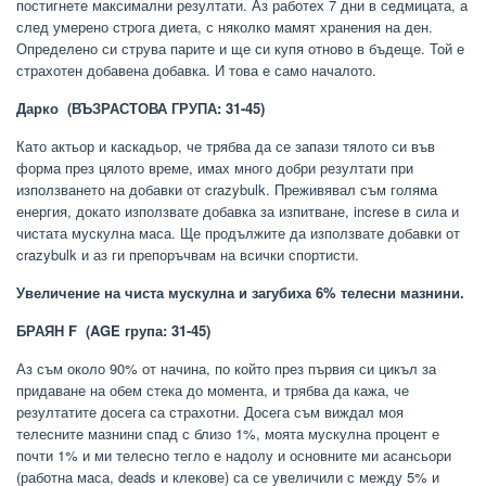
постигнете максимални резултати. Аз работех 7 дни в седмицата, а
след умерено строга диета, с няколко мамят хранения на ден.
Определено си струва парите и ще си купя отново в бъдеще. Той е
страхотен добавена добавка. И това е само началото.
Дарко
(ВЪЗРАСТОВА ГРУПА: 31-45)
Като актьор и каскадьор, че трябва да се запази тялото си във
форма през цялото време, имах много добри резултати при
използването на добавки от crazybulk. Преживявал съм голяма
енергия, докато използвате добавка за изпитване, increse в сила и
чистата мускулна маса. Ще продължите да използвате добавки от
crazybulk и аз ги препоръчвам на всички спортисти.
Увеличение на чиста мускулна и загубиха 6% телесни мазнини.
БРАЯН F
(AGE група: 31-45)
Аз съм около 90% от начина, по който през първия си цикъл за
придаване на обем стека до момента, и трябва да кажа, че
резултатите досега са страхотни. Досега съм виждал моя
телесните мазнини спад с близо 1%, моята мускулна процент е
почти 1% и ми телесно тегло е надолу и основните ми асансьори
(работна маса, deads и клекове) са се увеличили с между 5% и