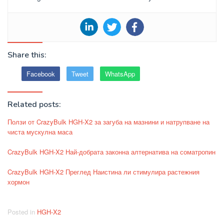
Share this:
Facebook
Tweet
WhatsApp
Related posts:
Ползи от CrazyBulk HGH-X2 за загуба на мазнини и натрупване на
чиста мускулна маса
CrazyBulk HGH-X2 Най-добрата законна алтернатива на соматропин
CrazyBulk HGH-X2 Преглед Наистина ли стимулира растежния
хормон
Posted in
HGH-X2