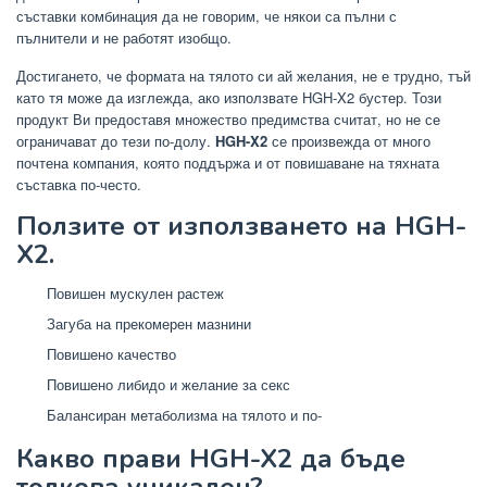
съставки комбинация да не говорим, че някои са пълни с
пълнители и не работят изобщо.
Достигането, че формата на тялото си ай желания, не е трудно, тъй
като тя може да изглежда, ако използвате HGH-X2 бустер. Този
продукт Ви предоставя множество предимства считат, но не се
ограничават до тези по-долу.
HGH-X2
се произвежда от много
почтена компания, която поддържа и от повишаване на тяхната
съставка по-често.
Ползите от използването на HGH-
X2.
Повишен мускулен растеж
Загуба на прекомерен мазнини
Повишено качество
Повишено либидо и желание за секс
Балансиран метаболизма на тялото и по-
Какво прави HGH-X2 да бъде
толкова уникален?