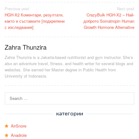
Post
Previous post
Next post
HGH-X2 Коментари, резултати,
CrazyBulk HGH-X2 – Най-
navigation
както и съставките [подкрепени
доброто Somatropin Human
с изследвания]
Growth Hormone Alternative
Zahra Thunzira
Zahra Thunzira is a Jakarta-based nutritionist and gym instructor. She’s
also an adventure travel, fitness, and health writer for several blogs and
websites. She earned her Master degree in Public Health from
University of Indonesia.
Search
for:
категории
AirSnore
Anadrole