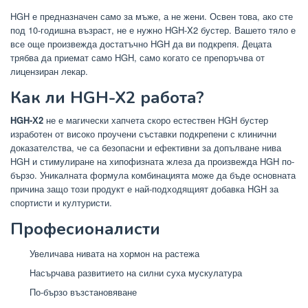
HGH е предназначен само за мъже, а не жени. Освен това, ако сте
под 10-годишна възраст, не е нужно HGH-X2 бустер. Вашето тяло е
все още произвежда достатъчно HGH да ви подкрепя. Децата
трябва да приемат само HGH, само когато се препоръчва от
лицензиран лекар.
Как ли HGH-X2 работа?
HGH-Х2
не е магически хапчета скоро естествен HGH бустер
изработен от високо проучени съставки подкрепени с клинични
доказателства, че са безопасни и ефективни за допълване нива
HGH и стимулиране на хипофизната жлеза да произвежда HGH по-
бързо. Уникалната формула комбинацията може да бъде основната
причина защо този продукт е най-подходящият добавка HGH за
спортисти и културисти.
Професионалисти
Увеличава нивата на хормон на растежа
Насърчава развитието на силни суха мускулатура
По-бързо възстановяване