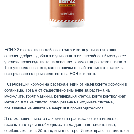
HGH-X2 е естествена добавка, която е катапултира като наш
основен-добрият добавка с уникалната си способност бързо да се
увеличи производството на човешкия хормон на растежа в тялото.
Тя е усвоила повечето, ако не всички от най-важните съставки за
насърчаване на производството на HGH в тялото.
HGH-човешки хормон на растежа е един от най-важните хормони в
организма. Това е от съществено значение за растежа на
мускулите, горят мазнини, регенерация клетки, които контролират
метаболизма на тялото, подобряване на имунната система,
повишаване на нивата на енергия и производителност.
За съжаление, нивото на хормон на растежа често намалее с
възрастта оттук и необходимостта да допълнят своите нива,
особено ако сте в 20-те години и по-горе. Инжектиране на тялото си