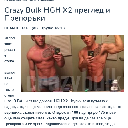
Crazy Bulk HGH X2 преглед и
Препоръки
CHANDLER Б.
(AGE група: 18-30)
Изпол
звах
рязан
е
стека
. I
включ
ване
на
тесто
стеро
н за
D-BAL
и също добавя
HGH-X2
. Купих тази купчина с
надеждата, че ще ми помогне да започнете рязане за лятото, и
го
взривиха съзнанието ми.
Отидох от 188 паунда до 175 и все
още има същата сила, както преди.
Трябва да сте все още
тренировка и се хранят здравословно, докато сте в това, за да