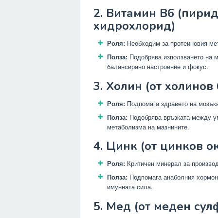
2. Витамин B6 (пири
хидрохлорид)
Роля:
Необходим за протеиновия мет
Полза:
Подобрява използването на м
балансирано настроение и фокус.
3. Холин (от холинов
Роля:
Подпомага здравето на мозъка
Полза:
Подобрява връзката между ум
метаболизма на мазнините.
4. Цинк (от цинков о
Роля:
Критичен минерал за производ
Полза:
Подпомага анаболния хормона
имунната сила.
5. Мед (от меден сул