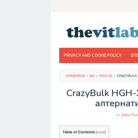
Skip
to
content
PRIVACY AND COOKIE POLICY
SIT
HOMEPAGE
/
BG
/
HGH-X2
/
CRAZYBULK 
CrazyBulk HGH-
алтернат
By
Zahra Thun
Table of Contents
[
show
]