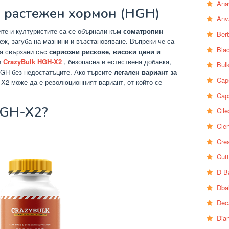
Ana
 растежен хормон (HGH)
Anv
те и културистите са се обърнали към
соматропин
Ber
еж, загуба на мазнини и възстановяване. Въпреки че са
Bla
са свързани със
сериозни рискове, високи цени и
и
CrazyBulk HGH-X2
, безопасна и естествена добавка,
Bul
HGH без недостатъците. Ако търсите
легален вариант за
Cap
-X2 може да е революционният вариант, от който се
Cap
HGH-X2?
Cile
Clen
Crea
Cutt
D-B
Dba
Dec
Dia