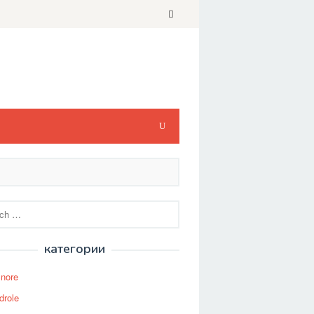
категории
Snore
drole