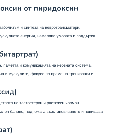
доксин от пиридоксин
аболизъм и синтеза на невротрансмитери.
ускулната енергия, намалява умората и поддържа
 битартрат)
, паметта и комуникацията на нервната система.
а и мускулите, фокуса по време на тренировки и
ксид)
ството на тестостерон и растежен хормон.
лен баланс, подпомага възстановяването и повишава
фат)