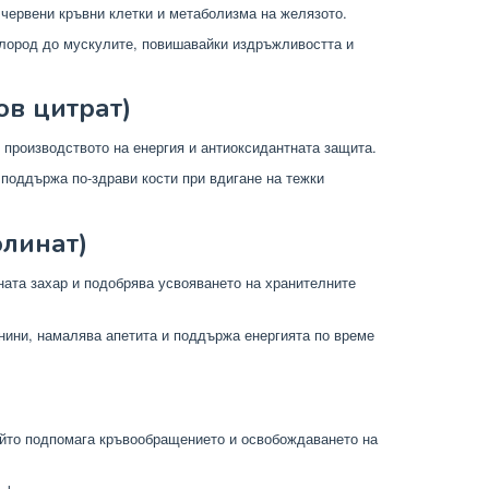
червени кръвни клетки и метаболизма на желязото.
лород до мускулите, повишавайки издръжливостта и
ов цитрат)
 производството на енергия и антиоксидантната защита.
поддържа по-здрави кости при вдигане на тежки
олинат)
ната захар и подобрява усвояването на хранителните
нини, намалява апетита и поддържа енергията по време
ойто подпомага кръвообращението и освобождаването на