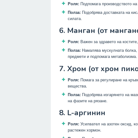
Роля:
Подпомага производството на 
Полза:
Подобрява доставката на кис
силата.
6. Манган (от манган
Роля:
Важен за здравето на костите,
Полза:
Намалява мускулната болка, 
предмети и подпомага метаболизма.
7. Хром (от хром пик
Роля:
Помага за регулиране на кръв
вещества.
Полза:
Подобрява изгарянето на маз
на фазите на рязане.
8. L-аргинин
Роля:
Усилвател на азотен оксид, к
растежен хормон.