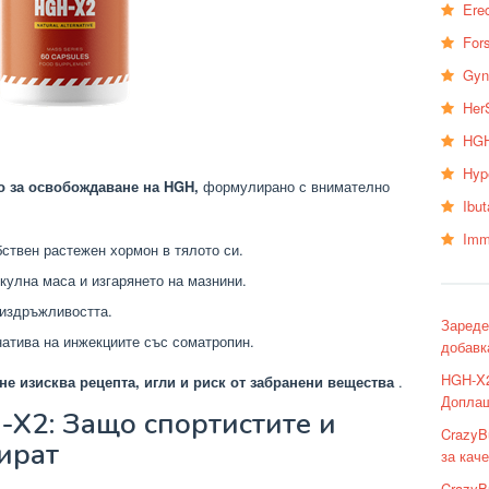
Erec
Fors
Gyn
Her
HGH
Hyp
о за освобождаване на HGH,
формулирано с внимателно
Ibu
Imm
ствен растежен хормон в тялото си.
кулна маса и изгарянето на мазнини.
 издръжливостта.
Зареде
натива на инжекциите със соматропин.
добавк
HGH-X2
не изисква рецепта, игли и риск от забранени вещества
.
Доплащ
X2: Защо спортистите и
CrazyB
бират
за кач
CrazyB