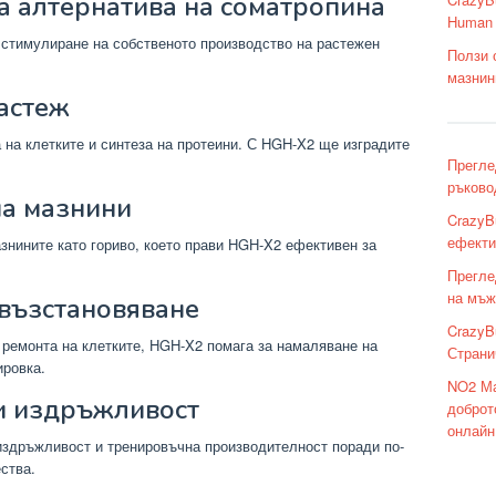
на алтернатива на соматропина
Human 
о стимулиране на собственото производство на растежен
Ползи 
мазнин
растеж
 на клетките и синтеза на протеини. С HGH-X2 ще изградите
Прегле
ръково
на мазнини
CrazyB
ефекти
знините като гориво, което прави HGH-X2 ефективен за
Прегле
на мъж
 възстановяване
CrazyB
 ремонта на клетките, HGH-X2 помага за намаляване на
Страни
ировка.
NO2 Ма
 и издръжливост
доброт
онлайн
издръжливост и тренировъчна производителност поради по-
ства.