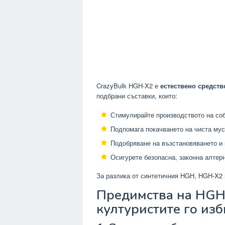
CrazyBulk HGH-X2 е
естествено средств
подбрани съставки, които:
Стимулирайте производството на соб
Подпомага покачването на чиста мус
Подобряване на възстановяването и
Осигурете безопасна, законна алтер
За разлика от синтетичния HGH, HGH-X2
Предимства на HGH-
културистите го из