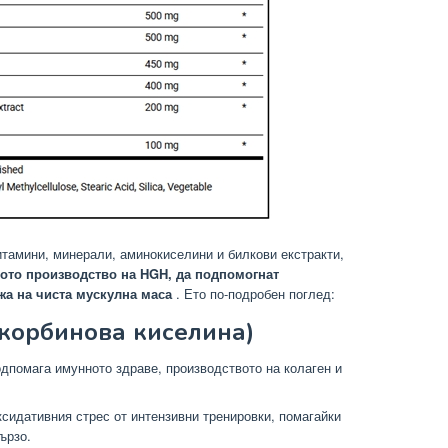
итамини, минерали, аминокиселини и билкови екстракти,
ното производство на HGH, да подпомогнат
жа на чиста мускулна маса
. Ето по-подробен поглед:
скорбинова киселина)
дпомага имунното здраве, производството на колаген и
сидативния стрес от интензивни тренировки, помагайки
ързо.