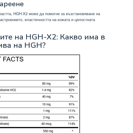
тареене
растта, HGH-X2 може да помогне за възстановяване на
астроението, еластичността на кожата и цялостната
ките на HGH-X2: Какво има в
ива на HGH?