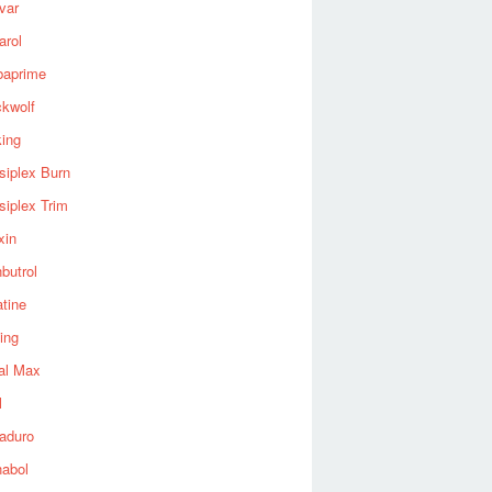
var
arol
baprime
ckwolf
king
siplex Burn
siplex Trim
xin
butrol
tine
ing
al Max
l
aduro
nabol