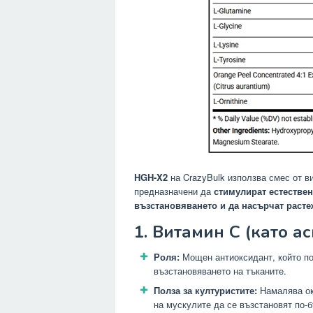
HGH-X2
на CrazyBulk
използва смес от в
предназначени да
стимулират естестве
възстановяването и да насърчат расте
1. Витамин C (като а
Роля:
Мощен антиоксидант, който по
възстановяването на тъканите.
Полза за културистите:
Намалява ок
на мускулите да се възстановят по-б