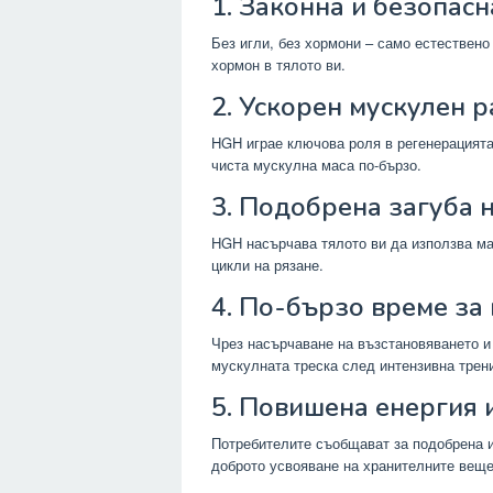
1. Законна и безопас
Без игли, без хормони – само естествен
хормон в тялото ви.
2. Ускорен мускулен 
HGH играе ключова роля в регенерацията
чиста мускулна маса по-бързо.
3. Подобрена загуба 
HGH насърчава тялото ви да използва ма
цикли на рязане.
4. По-бързо време за
Чрез насърчаване на възстановяването и
мускулната треска след интензивна трен
5. Повишена енергия
Потребителите съобщават за подобрена 
доброто усвояване на хранителните веще